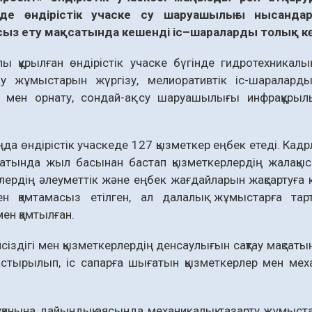
нде
өндірістік
учаске
су
шаруашылығы
нысанда
сыз
ету
мақсатында
кешенді
іс
–
шараларды
толық
к
 құрылған өндірістік учаске бүгінде гидро­техникалы
у жұмыстарын жүргізу, мелиоративтік іс-шара­ларды
 мен орнату, сондай-ақ су шаруашылығы инфрақұры
аңда өндірістік учаскеде 127 қызметкер еңбек етеді. Кад
сатында жыл басынан бастап қызметкерлердің жалақыс
лердің әлеуметтік және еңбек жағдайларын жақсартуға
ен қамтамасыз етілген, ал далалық жұмыстарға тар
ен қамтылған.
іпсіздігі мен қызметкерлердің денсаулығын сақтау мақсат
арастырылып, іс сапарға шығатын қызметкерлер мен мех
ауқанына дайындық аясында механикалық тазарту жұмы