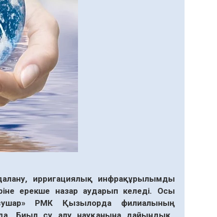
далану
,
ирригациялық
инфрақұрылымды
ріне
ерекше
назар
аударып
келеді
.
Осы
сушар
»
РМК
Қызылорда
филиалының
да
.
Биыл
су
алу
науқанына
дайындық