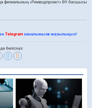
а филиалының «Ремводпроект» ӨУ басшысы
мен
Telegram
каналымызға жазылыңыз!
де бөлісіңіз: