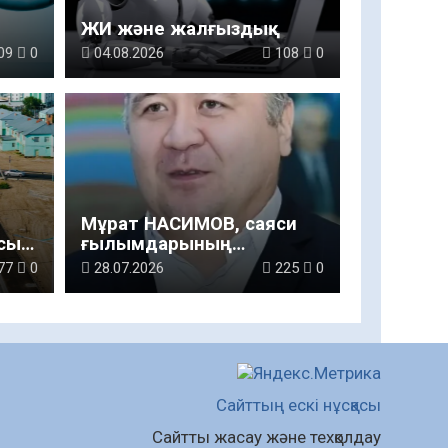
ЖИ және жалғыздық
09
0
04.08.2026
108
0
Мұрат НАСИМОВ, саяси
асы…
ғылымдарының
кандидаты,
77
0
28.07.2026
225
0
қауымдастырылған
профессор, Қорқыт Ата
атындағы Қызылорда
университетінің
философия және
әлеуметтік-
гуманитарлық пәндер
Сайттың ескі нұсқасы
секциясының
Сайтты жасау және техқолдау
қауымдастырылған