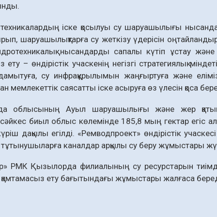
ынды.
техни­калар­дың іске қосылуы су шаруашылығы ны­сан­­
рып, шаруа­­шылықтарға су жеткізу үдерісін оңтай­ланды
гидро­техникалық нысандарды сапалы күтіп ұстау жән
з ету – өндірістік учаскенің негізгі стратегиялық мін
амытуға, су инфрақұрылымын жаңғыртуға және еліміздің
ан мемлекеттік саясатты іске асыруға өз үлесін қоса бере
а облысының Ауыл шаруашылығы және жер қатынас
сәйкес биыл облыс көлемінде 185,8 мың гектар егіс а
күріш дақылы егілді. «Ремводпроект» өндірістік учаске
 тұтынушыларға каналдар арқылы су беру жұмыстары жү
р» РМК Қызылорда филиалының су ресурстарын тиімд
 қамтамасыз ету бағытындағы жұмыстары жалғаса беред