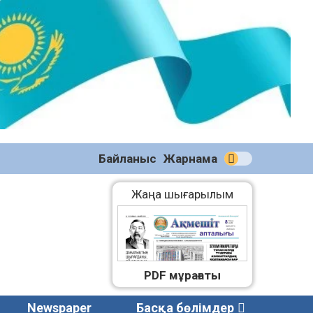
№59
(2271)
08.08.2026
Байланыс
Жарнама
Жаңа шығарылым
PDF мұрағаты
Newspaper
Басқа бөлімдер