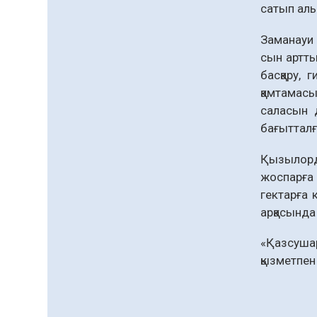
сатып ал
Заманауи 
сын артты
басқару, 
қамтамасы
саласын д
бағытталғ
Қызылорд
жоспарға 
гектарға 
арқасында
«Қазсуша
қызметпен