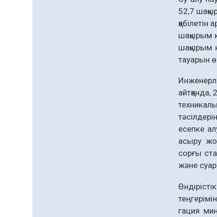
52,7 шақы
«Дауыс беру учаскесін
қабілетін
қалай табуға болады?»￼
шақырым к
07.08.2026
49
0
шақырым к
тауарын ө
Қазақстандықтар
Құрылтай сайлауынан
Инженерл
жақсылық күтеді –
қоғамдық пікір зерттеуі
айтқанда,
07.08.2026
54
0
техникал
Барлық жаңалық
тәсілдері
есепке ал
асыру жо
сорғы ста
және суар
Өндірісті
теңгерімі
гация мин