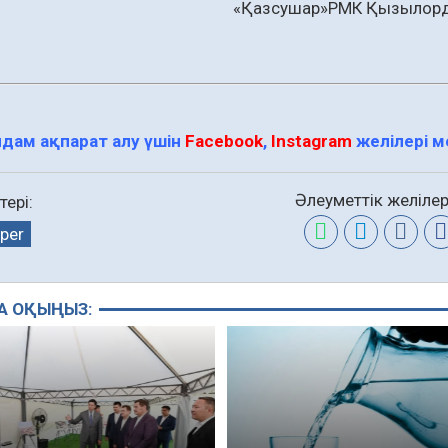
«Қазсушар»РМК Қызылорд
дам ақпарат алу үшін
Facebook
,
Instagram
желілері 
Әлеуметтік желілер
тері:
per
А ОҚЫҢЫЗ: