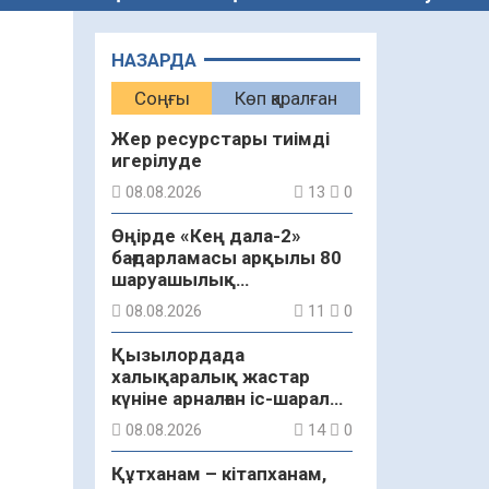
НАЗАРДА
Соңғы
Көп қаралған
Жер ресурстары тиімді
игерілуде
08.08.2026
13
0
Өңірде «Кең дала-2»
бағдарламасы арқылы 80
шаруашылық
қаржыландырылды
08.08.2026
11
0
Қызылордада
халықаралық жастар
күніне арналған іс-шаралар
бастау алды
08.08.2026
14
0
Құтханам – кітапханам,