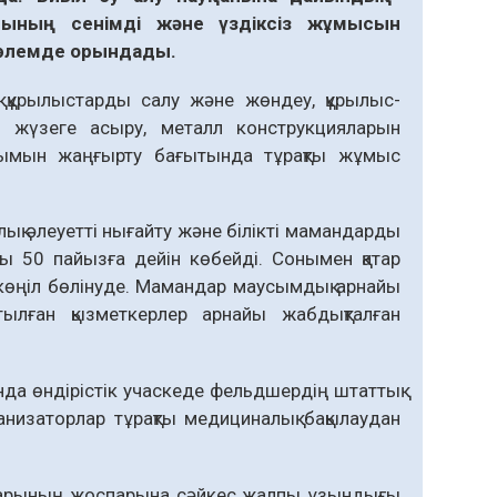
рының
сенімді
және
үздіксіз
жұмысын
өлемде
орындады
.
қ құрылыстарды салу және жөндеу, құрылыс-
 жүзеге асыру, металл конструк­цияларын
лымын жаңғырту бағытында тұрақты жұмыс
рлық әлеуетті нығайту және білікті мамандарды
ы 50 пайызға дейін көбейді. Сонымен қатар
 көңіл бөлінуде. Мамандар маусымдық арнайы
тылған қызметкерлер арнайы жабдықталған
ында өндірістік учаскеде фельдшердің штаттық
анизаторлар тұрақты медициналық бақылаудан
старының жоспарына сәйкес жалпы ұзындығы