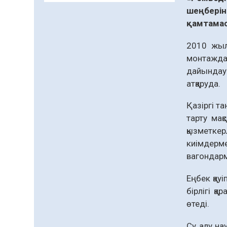
Кенеге қарсы
шеңбері
залалсыздандыру
жұмыстары жүргізілуде
қамтама
07.08.2026
52
0
2010 жылы
Балалардың жазғы
монтажда
демалысындағы
дайындау
қауіпсіздік – тұрақты
атқаруда.
бақылауда
07.08.2026
70
0
Қазіргі т
Сыбайлас жемқорлық
тарту мақ
07.08.2026
47
0
қызметкер
киімдерм
Аумақтан тыс соттылық
вагондарм
– сот төрелігінің
ашықтығы мен
қолжетімділігін арттыру
Еңбек қау
07.08.2026
47
0
құралы
бірлігі қ
Білім гранты иегерлерінің
өтеді.
тізімі шықты
Су алу н
07.08.2026
60
0