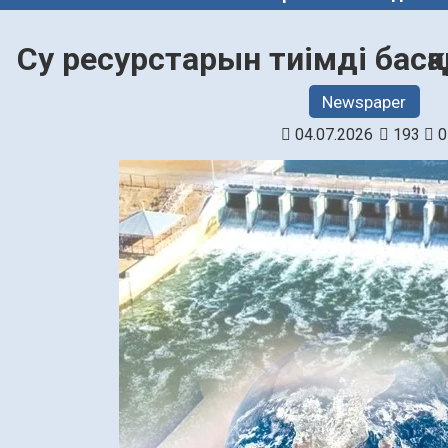
Су ресурстарын тиімді басқа
Newspaper
04.07.2026
193
0