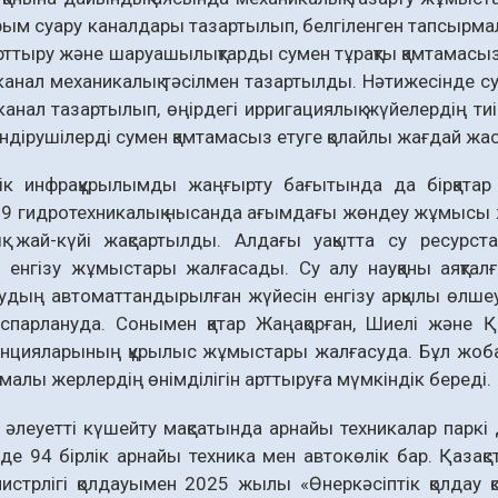
рым суару каналдары тазартылып, белгіленген тапсырмал
 арттыру және шаруашылықтарды сумен тұрақты қамтамасы
анал механикалық тәсілмен тазартылды. Нәтижесінде 
анал тазартылып, өңірдегі ирригациялық жүйелердің т
ндірушілерді сумен қамтамасыз етуге қолайлы жағдай жа
ік инфрақұрылымды жаңғырту бағытында да бірқат
 29 гидротехникалық нысанда ағымдағы жөндеу жұмысы жү
ық жай-күйі жақсартылды. Алдағы уақытта су ресурс
н енгізу жұмыстары жалғасады. Су алу науқаны аяқта
удың автоматтандырылған жүйесін енгізу арқылы өлшеу
спарлануда. Сонымен қатар Жаңақорған, Шиелі және Қ
нцияларының құрылыс жұмыстары жалғасуда. Бұл жобала
малы жерлердің өнімділігін арттыруға мүмкіндік береді.
к әлеуетті күшейту мақсатында арнайы техникалар паркі
нде 94 бірлік арнайы тех­ника мен автокөлік бар. Қазақ
истрлігі қол­дауымен 2025 жылы «Өнеркәсіптік қолдау 