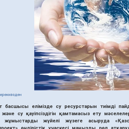
дереккөзден
т
басшысы
елімізде
су
ресурстарын
тиімді
пай
және
су
қауіпсіздігін
қамтамасыз
ету
мәселеле
жұмыстарды
жүйелі
жүзеге
асыруда
«
Қаз
проект
»
өндірістік
учаскесі
маңызды
рөл
атқару