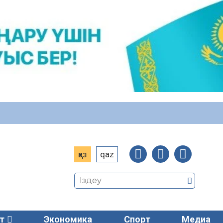
қаз
qaz
т
Экономика
Спорт
Медиа