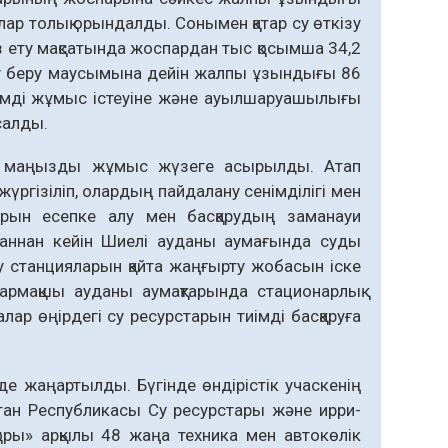
ар толық орындалды. Сонымен қатар су өткізу
з ету мақсатында жоспардан тыс қосымша 34,2
су беру маусымына дейін жалпы ұзындығы 86
иімді жұмыс істеуіне және ауылшаруашылығы
салды.
ар маңызды жұмыс жүзеге асырылды. Атап
ргізіліп, олардың пайдалану сенімділігі мен
тарын есепке алу мен басқарудың заманауи
лғаннан кейін Шиелі ауданы аумағында суды
 станцияларын қайта жаңғырту жобасын іске
армақшы ауданы аумақтарында стационарлық
р өңірдегі су ресурстарын тиімді басқаруға
 де жаңартылды. Бүгінде өндірістік учаскенің
стан Республикасы Су ре­сурс­тары және ирри­
қоры» арқылы 48 жаңа техника мен автокөлік