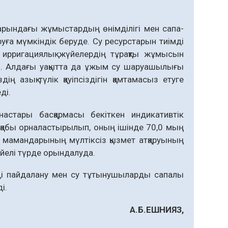
дарындағы жұмыс­тардың өнімділігі мен сапа­
руға мүмкіндік беруде. Су ресурстарын тиімді
е ирригациялық жүйелердің тұрақты жұмысын
деті. Алдағы уақытта да ұжым су шаруашылығы
 азық-түлік қауіпсіздігін қамтамасыз етуге
ді.
тары басқармасы бекіткен индикативтік
лқабы орналастырылып, оның ішінде 70,0 мың
сі мамандарының мүлтіксіз қызмет атқаруының
йелі түрде орындалуда.
і пайдалану мен су тұтынушыларды сапалы
і.
А
.
Б
.
ЕШНИЯЗ
,