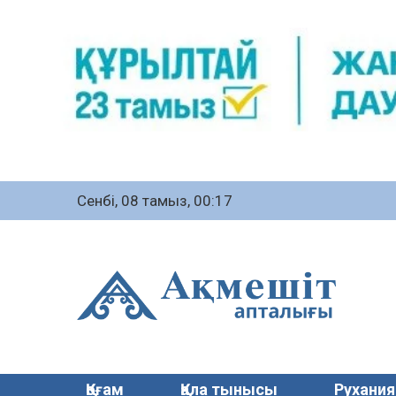
Сенбі, 08 тамыз, 00:17
Қоғам
Қала тынысы
Рухания