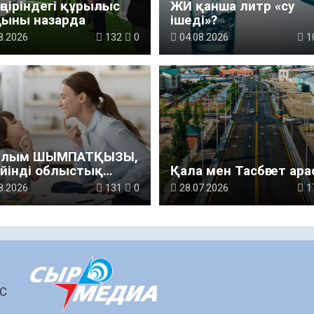
өңіріндегі құрылыс
ЖИ қанша литр «су
қыны назарда
ішеді»?
8.2026
132
0
04.08.2026
1
йлым ШЫМПАТҚЫЗЫ,
ейінді облыстық
Қала мен Тасбөгет ар
лар ауруханасының
8.2026
131
0
28.07.2026
1
пед маманы:
ның сөйлеуі мен
ы үйдегі қарапайым
ым-қатынастан
талады
ШС