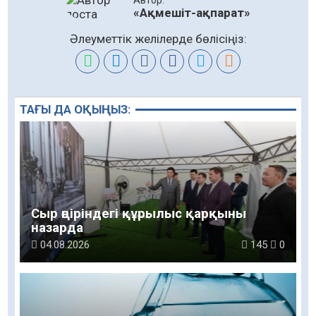
Автор:
«Ақмешіт-ақпарат»
Әлеуметтік желілерде бөлісіңіз:
ТАҒЫ ДА ОҚЫҢЫЗ:
Сыр өңіріндегі құрылыс қарқыны
назарда
04.08.2026
145
0