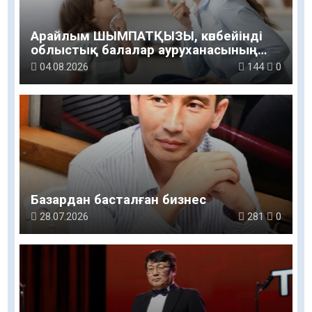
Арайлым ШЫМПАТҚЫЗЫ, көпбейінді
облыстық балалар ауруханасының
логопед маманы: Баланың сөйлеуі мен
04.08.2026
144
0
дамуы үйдегі қарапайым қарым-
қатынастан басталады
Базардан басталған бизнес
28.07.2026
281
0