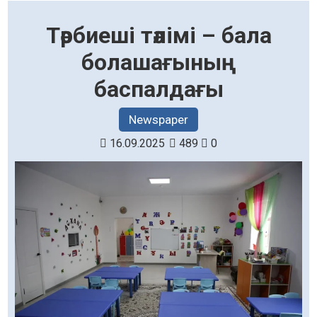
Тәрбиеші тәлімі – бала
болашағының
баспалдағы
Newspaper
16.09.2025
489
0