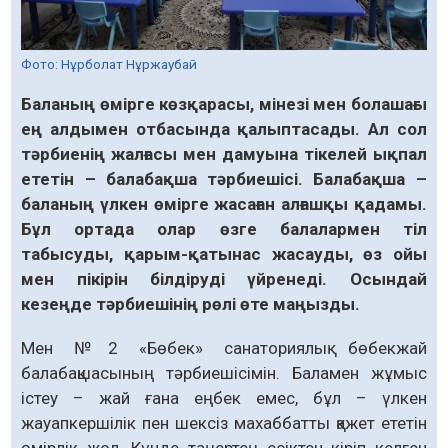
Фото: Нұрболат Нұржаубай
Баланың өмірге көзқарасы, мінезі мен болашағы
ең алдымен отбасында қалыптасады. Ал сол
тәрбиенің жалғасы мен дамуына тікелей ықпал
ететін – балабақша тәрбиешісі. Балабақша –
баланың үлкен өмірге жасаған алғашқы қадамы.
Бұл ортада олар өзге балалармен тіл
табысуды, қарым-қатынас жасауды, өз ойы
мен пікірін білдіруді үйренеді. Осындай
кезеңде тәрбиешінің рөлі өте маңызды.
Мен №2 «Бөбек» санаториялық бөбекжай
балабақшасының тәрбиешісімін. Баламен жұмыс
істеу – жай ғана еңбек емес, бұл – үлкен
жауапкершілік пен шексіз махаббатты қажет ететін
өмірлік жол. Күнде таңертең есіктен кіріп келген