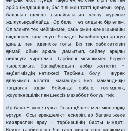
әрбір бүлдіршіннің бал тілі мен тәтті қылығын көру,
баланың шексіз шынайылығын сезіну жүрекке
жылулық сыйлайды. Әр бала – өз алдына бір әлем.
Ол әлемге тек мейіріммен, сабырмен және шынайы
ықыласпен ғана енуге болады. Балабақшада әр күн
қуаныш пен ізденіске толы. Біз тек сабақ өткізіп
қоймай, ойын арқылы дамытып, сөйлеу арқылы
ойлануға үйретеміз. Тәрбиені мейіріммен беруге
тырысамыз. Балақайлардың әрбір жетістігі –
еңбегіміздің нәтижесі. Тәрбиеші болу – жүрек
қалауымен келетін мамандық. Бұл мамандықты
таңдаған адам бойында сабыр, төзімділік,
жауапкершілік пен шексіз махаббат болуы тиіс.
Әр бала – жеке тұлға. Оның қабілеті мен мінез-құлқы
әртүрлі. Осы ерекшелікті ескеріп, әр балаға жеке
көзқараспен қарау – тәрбиешінің басты міндеті.
Кейде тәрбиешінің бір ғана жылы сөзі, мейірімді