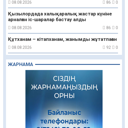
08.08.2026
86
0
Қызылордада халықаралық жастар күніне
арналған іс-шаралар бастау алды
08.08.2026
86
0
Құтханам – кітапханам, жанымды жұтатпаған
08.08.2026
92
0
Құрылыс қарқыны – қала дамуының айғағы
ЖАРНАМА
08.08.2026
89
0
Зәулім ғимараттарда туған жерді түлеткен
азаматтардың қолтаңбасы бар
08.08.2026
244
0
Еңбегі ерлікпен тең мамандық
08.08.2026
85
0
Даналықтың шырағданы, ой-сананың