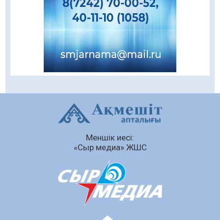
шамшырағы
08.08.2026
62
0
Кенеге қарсы залалсыздандыру жұмыстары
жүргізілуде
07.08.2026
78
0
Балалардың жазғы демалысындағы
қауіпсіздік – тұрақты бақылауда
07.08.2026
93
0
Сыбайлас жемқорлық
Меншік иесі:
07.08.2026
64
0
«Сыр медиа» ЖШС
Аумақтан тыс соттылық – сот төрелігінің
ашықтығы мен қолжетімділігін арттыру
құралы
07.08.2026
67
0
Білім гранты иегерлерінің тізімі шықты