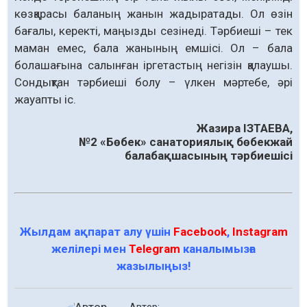
көзқарасы баланың жанын жадыратады. Ол өзін
бағалы, керекті, маңызды сезінеді. Тәрбиеші – тек
маман емес, бала жанының емшісі. Ол – бала
болашағына салынған іргетастың негізін қалаушы.
Сондықтан тәрбиеші болу – үлкен мәртебе, әрі
жауапты іс.
Жазира ІЗТАЕВА,
№2 «Бөбек» санаториялық бөбекжай
балабақшасының тәрбиешісі
Жылдам ақпарат алу үшін
Facebook
,
Instagram
желілері мен
Telegram
каналымызға
жазылыңыз!