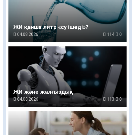
ЖИ қанша литр «су ішеді»?
04.08.2026
114
0
ЖИ және жалғыздық
04.08.2026
113
0