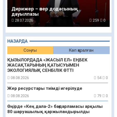
Дирижер – өнер додасының
дауылпазы
28.07.2026
259
0
НАЗАРДА
Соңғы
Көп қаралған
ҚЫЗЫЛОРДАДА «ЖАСЫЛ ЕЛ» ЕҢБЕК
ЖАСАҚТАРЫНЫҢ ҚАТЫСУЫМЕН
ЭКОЛОГИЯЛЫҚ СЕНБІЛІК ӨТТІ
08.08.2026
54
0
Жер ресурстары тиімді игерілуде
08.08.2026
79
0
Өңірде «Кең дала-2» бағдарламасы арқылы
80 шаруашылық қаржыландырылды