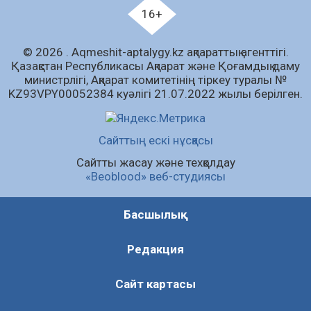
07.08.2026
89
0
16+
«Дауыс беру учаскесін қалай табуға болады?»￼
© 2026 . Аqmeshit-aptalygy.kz ақпараттық агенттігі.
07.08.2026
71
0
Қазақстан Республикасы Ақпарат және Қоғамдық даму
министрлігі, Ақпарат комитетінің тіркеу туралы №
Барлық жаңалық
KZ93VPY00052384 куәлігі 21.07.2022 жылы берілген.
Сайттың ескі нұсқасы
Сайтты жасау және техқолдау
«Beoblood» веб-студиясы
Басшылық
Редакция
Сайт картасы