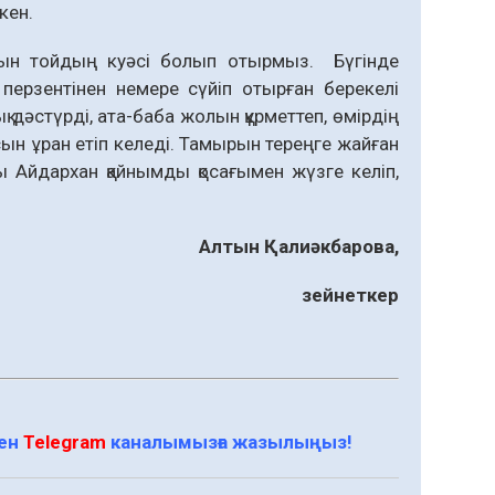
кен.
лтын тойдың куәсі болып отырмыз. Бүгінде
 перзентінен немере сүйіп отырған берекелі
 дәстүрді, ата-баба жолын құрметтеп, өмірдің
асын ұран етіп келеді. Тамырын тереңге жайған
 Айдархан қайнымды қосағымен жүзге келіп,
Алтын
Қалиәкбарова
,
зейнеткер
мен
Telegram
каналымызға жазылыңыз!