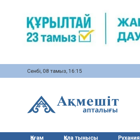
Сенбі, 08 тамыз, 16:15
Қоғам
Қала тынысы
Рухания