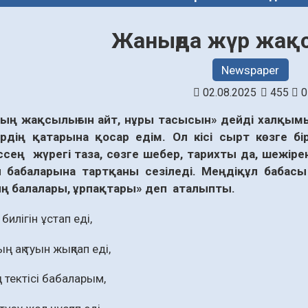
Жаныңда жүр жақ
Newspaper
02.08.2025
455
0
ң жақ­сы­лығын айт, нұры тасысын» дейді хал­қымы
лердің қа­тарына қосар едім. Ол кісі сырт көзге бі
сең жүрегі таза, сөзге шебер, тарихты да, ше­жірені 
рғы бабаларына тартқаны сезіледі. Меңдіқұл бабасы
ң балалары, ұрпақтары» деп аталыпты.
билігін ұстап еді,
ң ақ туын жықпап еді,
ң тектісі бабаларым,