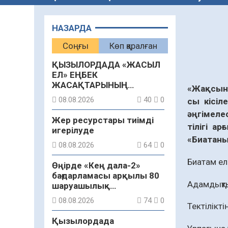
НАЗАРДА
Соңғы
Көп қаралған
ҚЫЗЫЛОРДАДА «ЖАСЫЛ
ЕЛ» ЕҢБЕК
ЖАСАҚТАРЫНЫҢ
«Жақсыны
ҚАТЫСУЫМЕН
08.08.2026
40
0
сы кісі­
ЭКОЛОГИЯЛЫҚ СЕНБІЛІК
әңгімелес
ӨТТІ
Жер ресурстары тиімді
тілігі а
игерілуде
«Биатаны
08.08.2026
64
0
Биатам ел 
Өңірде «Кең дала-2»
бағдарламасы арқылы 80
Адамдықты
шаруашылық
қаржыландырылды
08.08.2026
74
0
Тектілікті
Қызылордада