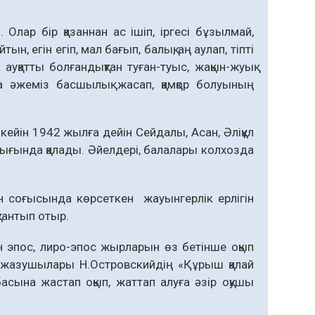
лар бір қазаннан ас ішіп, іргесі бұзылмай,
, егін егіп, мал бағып, балық, аң аулап, тіпті
ауқатты болғандықтан туған-туыс, жақын-жуық
әжеміз басшылық жасап, қамқор болуының
йін 1942 жылға дейін Сейдалы, Асан, Әліқұл
ығында қалады. Әйелдері, балалары колхозда
н соғысында көрсеткен жауынгерлік ерлігін
қуантып отыр.
 эпос, лиро-эпос жырларын өз бетінше оқып
ик жазушылары Н.Островскийдің «Құрыш қалай
сына жастап оқып, жаттап алуға әзір оқушы