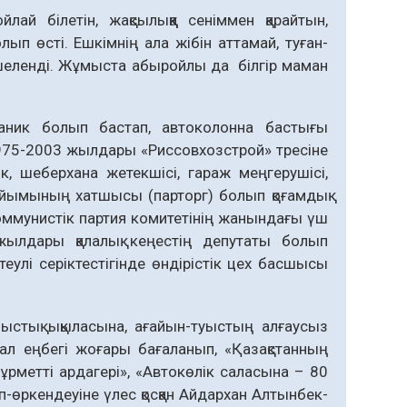
лай білетін, жақсылыққа сеніммен қарайтын,
лып өсті. Ешкімнің ала жібін аттамай, туған-
екшеленді. Жұмыста абыройлы да білгір маман
ник болып бастап, автоколонна бастығы
1975-2003 жылдары «Риссовхозстрой» тресіне
 шеберхана жетекшісі, гараж меңгерушісі,
йымының хатшысы (парторг) болып қоғамдық
оммунистік партия комитетінің жанындағы үш
 жылдары қалалық кеңестің депутаты болып
улі серіктестігінде өндірістік цех басшысы
ыстық ықыласына, ағайын-туыс­тың алғаусыз
ал еңбегі жоғары баға­ланып, «Қазақстанның
Құрметті ардагері», «Автокөлік саласына – 80
кен­деуіне үлес қосқан Айдархан Алтын­бек­