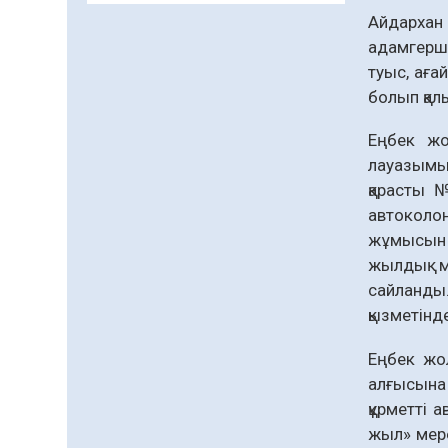
Айдархан 
Даналықтың шырағданы,
ой-сананың шамшырағы
адамгерші
туыс, аға
08.08.2026
52
0
болып қал
Кенеге қарсы
залалсыздандыру
Еңбек жо
жұмыстары жүргізілуде
лауазымын
07.08.2026
65
0
қарасты 
автоколо
Балалардың жазғы
жұмысын қ
демалысындағы
қауіпсіздік – тұрақты
жылдық м
бақылауда
сайланды.
07.08.2026
83
0
қызметінд
Сыбайлас жемқорлық
Еңбек жол
07.08.2026
57
0
алғысына 
Аумақтан тыс соттылық
құрметті 
– сот төрелігінің
жыл» мере
ашықтығы мен