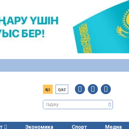
қаз
qaz
т
Экономика
Спорт
Медиа