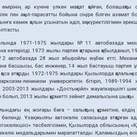
өмірінің әр күніне үлкен мақсат қойған, болашақты ой
лік пен ақыл-парасатты бойына сіңіре білген азамат бо
йынға көмек қолын ұсынатын әділ, ақ жүректілігімен ер
ыптасты.
лында 1971-1975 жылдары №11 авто­базада меха
а көтерілді. 1973 жылы партия қатарына қабылданып, 
№2 автобазада 28 жыл абыройлы еңбек етті. Механик,
нна басшысы, бас инженер, 14 жыл бастауыш партия ұ
оса атқарды. 1972-1975 жыл­дары Қызылорда қалалық к
арксизм-ленинизм университетін бітіріп, 1989-1994
 2003-2013 жылдары «Достық ойл» жауапкершілгі шекте
е болып, 2013 жылы құрметті зейнет демалысына шықты.
ындағы ең жоғары баға – халықтың құрметіне, елдің 
бөленді. Ұзақ жылғы авто­көлік саласында атқарған ад
автокөлікшісі» төсбел­­гісімен, Қызылорда облысының «
келік медальдарымен марапатталды. Қаламыздың өсіп-өр