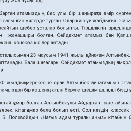
үзу жол нұсқап еді.
ерген атамыздың бес ұлы бір шаңырақта өмір сүрген. О
салынған үйлерде тұрған. Олар киіз үй жабдығын жасайтын
сайтын шебер-ұсталар болыпты. Тіршіліктің арқасында 
ң жанашыры болған. Сейдахмет атамыз бен Қапша 
екенін көнекөз кісілер айтады.
талысымен 23 маусым 1941 жылы қайнағам Алтынбек, ке
аттанады. Бала шағалары Сейдахмет атамыздың қамқорл
і.
80 жылдық мерекесіне орай Алтынбек қайнағамның Ота
қаламыздан бір көшенің атын беруге шешім шыққаны бізді 
астай құмар болған Алтынбекұлы Айдархан жастайынан
зерек, кітапқұмар бала болып өсті. Сол кездің класс
 Б. Полевойдың «Нағыз адам туралы аңыз» кітабын ба