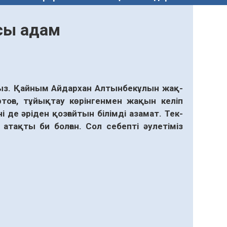
сы адам
з. Қайным Айдар­хан Алтын­бек­ұлын жақ­
ртоға, тұйықтау көрін­генмен жақын келіп
де әріден қоз­ғайтын білім­ді азамат. Тек­
 атақты би болған. Сол себепті әулетіміз