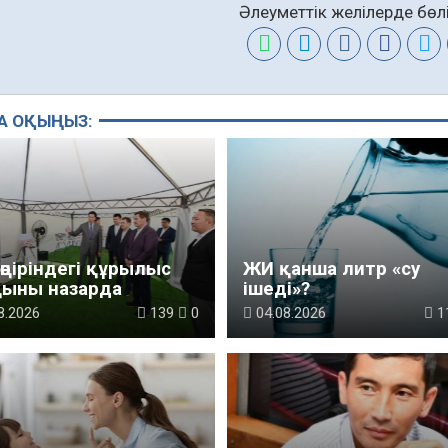
Әлеуметтік желілерде бөлі
А ОҚЫҢЫЗ:
өңіріндегі құрылыс
ЖИ қанша литр «су
қыны назарда
ішеді»?
8.2026
139
0
04.08.2026
1