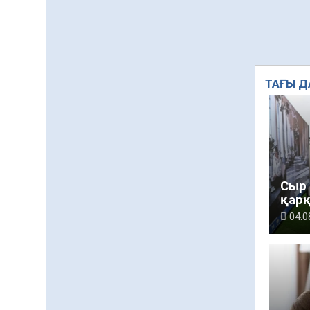
ТАҒЫ Д
Сыр 
қар
04.0