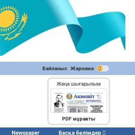
№59
(2271)
08.08.2026
Байланыс
Жарнама
Жаңа шығарылым
PDF мұрағаты
Newspaper
Басқа бөлімдер