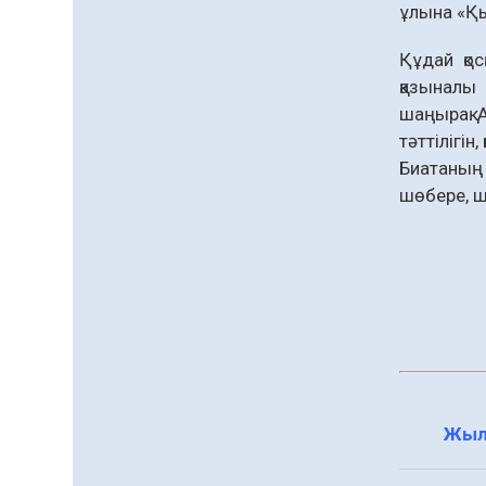
қолжетімділігін арттыру
ұлына «Қы
07.08.2026
59
0
құралы
Құдай қо
Білім гранты иегерлерінің
қазыналы 
тізімі шықты
шаңырақ. 
07.08.2026
75
0
тәттілігі
«Дауыс беру учаскесін
Биатаның 
қалай табуға болады?»￼
шөбере, ш
07.08.2026
60
0
Барлық жаңалық
Жыл