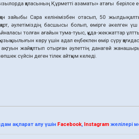
зылорда қаласының Құрметті азаматы» атағы берілсе е
сқан зайыбы Сара келінімізбен отасып, 50 жылдық а
қарт, әулетіміздің басшысы болып, өмірге әкелген үш
Айналасы толған ағайын тума-туыс, құда-жекжаттар ұлттық
н, қызықшылығын көру үшін адал еңбекпен өмір сүру қағид
ақ туын жайқалтып отырған әулеттің данагөй жанашыры
өпшек сүйсін деген тілек айтқым келеді.
дам ақпарат алу үшін
Facebook
,
Instagram
желілері 