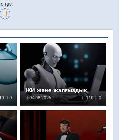
сіңіз:
ЖИ және жалғыздық
10
0
04.08.2026
110
0