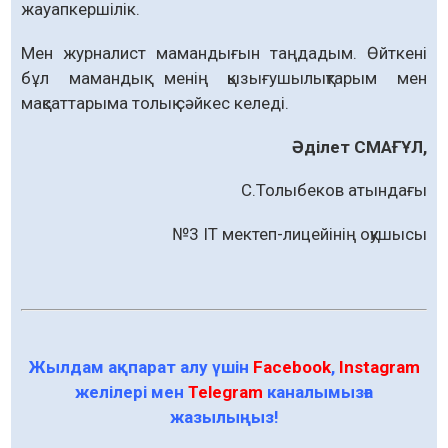
жауапкершілік.
Мен журналист мамандығын таңдадым. Өйткені
бұл мамандық менің қызығушылықтарым мен
мақсаттарыма толық сәйкес келеді.
Әділет СМАҒҰЛ,
С.Толыбеков атындағы
№3 IT мектеп-лицейінің оқушысы
Жылдам ақпарат алу үшін
Facebook
,
Instagram
желілері мен
Telegram
каналымызға
жазылыңыз!