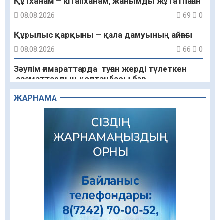
Құтханам – кітапханам, жанымды жұтатпаған
08.08.2026
69
0
Құрылыс қарқыны – қала дамуының айғағы
08.08.2026
66
0
Зәулім ғимараттарда туған жерді түлеткен
азаматтардың қолтаңбасы бар
08.08.2026
68
0
ЖАРНАМА
Еңбегі ерлікпен тең мамандық
08.08.2026
58
0
Даналықтың шырағданы, ой-сананың
шамшырағы
08.08.2026
48
0
Кенеге қарсы залалсыздандыру жұмыстары
жүргізілуде
07.08.2026
62
0