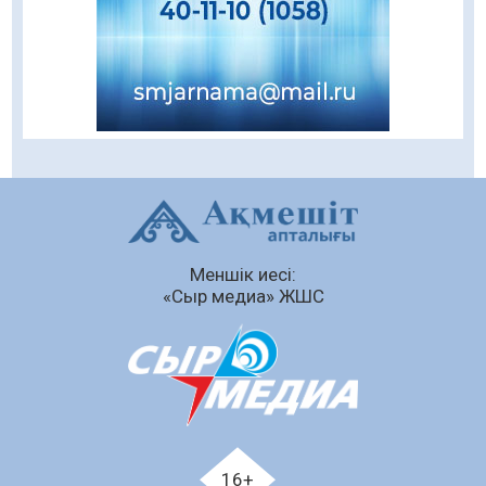
Балалардың жазғы демалысындағы
қауіпсіздік – тұрақты бақылауда
07.08.2026
81
0
Сыбайлас жемқорлық
07.08.2026
55
0
Аумақтан тыс соттылық – сот төрелігінің
ашықтығы мен қолжетімділігін арттыру
құралы
Меншік иесі:
07.08.2026
56
0
«Сыр медиа» ЖШС
Білім гранты иегерлерінің тізімі шықты
07.08.2026
71
0
«Дауыс беру учаскесін қалай табуға болады?»￼
07.08.2026
58
0
Қазақстандықтар Құрылтай сайлауынан
16+