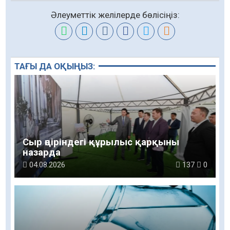
Әлеуметтік желілерде бөлісіңіз:
ТАҒЫ ДА ОҚЫҢЫЗ:
Сыр өңіріндегі құрылыс қарқыны
назарда
04.08.2026
137
0