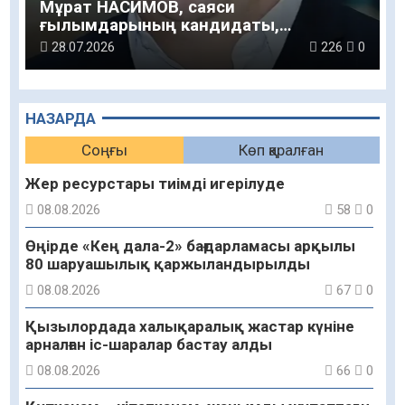
Мұрат НАСИМОВ, саяси
ғылымдарының кандидаты,
қауымдастырылған профессор,
28.07.2026
226
0
Қорқыт Ата атындағы Қызылорда
университетінің философия және
әлеуметтік-гуманитарлық пәндер
секциясының қауымдастырылған
НАЗАРДА
профессоры: Құрылтайға қойылатын
Соңғы
Көп қаралған
басты талап – қоғамның сенімін
нығайту
Жер ресурстары тиімді игерілуде
08.08.2026
58
0
Өңірде «Кең дала-2» бағдарламасы арқылы
80 шаруашылық қаржыландырылды
08.08.2026
67
0
Қызылордада халықаралық жастар күніне
арналған іс-шаралар бастау алды
08.08.2026
66
0