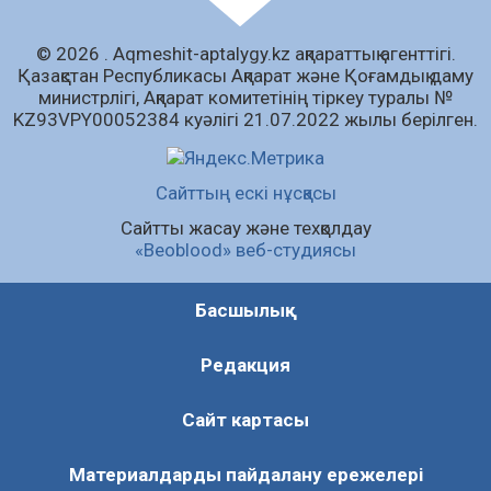
жақсылық күтеді – қоғамдық пікір зерттеуі
07.08.2026
65
0
© 2026 . Аqmeshit-aptalygy.kz ақпараттық агенттігі.
Қазақстан Республикасы Ақпарат және Қоғамдық даму
Барлық жаңалық
министрлігі, Ақпарат комитетінің тіркеу туралы №
KZ93VPY00052384 куәлігі 21.07.2022 жылы берілген.
Сайттың ескі нұсқасы
Сайтты жасау және техқолдау
«Beoblood» веб-студиясы
Басшылық
Редакция
Сайт картасы
Материалдарды пайдалану ережелері