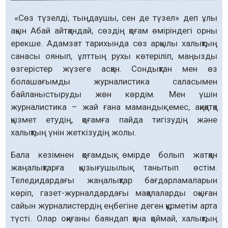
«Сөз түзелді, тыңдаушы, сен де түзел» деп ұлы
ақын Абай айтқандай, сөздің қоғам өміріндегі орны
ерекше. Адамзат тарихында сөз арқылы халықтың
санасы оянып, ұлттың рухы көтеріліп, маңызды
өзгерістер жүзеге асқан. Сондықтан мен өз
болашағымды журналистика саласымен
байланыстыруды жөн көрдім. Мен үшін
журналистика – жай ғана мамандық емес, ақиқатқа
қызмет етудің, қоғамға пайда тигізудің және
халықтың үнін жеткізудің жолы.
Бала кезімнен қоғамдық өмірде болып жатқан
жаңалықтарға қызығушылық танытып өстім.
Теледидардағы жаңалықтар бағдарламаларын
көріп, газет-журналдардағы мақалаларды оқыған
сайын журналистердің еңбегіне деген құрметім арта
түсті. Олар оқиғаны баяндап қана қоймай, халықтың