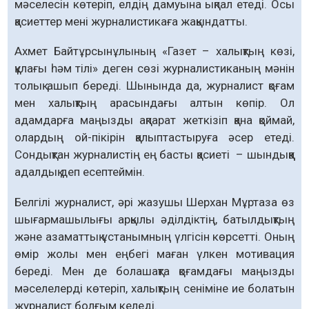
мәселесін көтеріп, елдің дамуына ықпал етеді. Осы
қасиеттер мені журналистикаға жақындатты.
Ахмет Байтұрсынұлының «Газет – халықтың көзі,
құлағы һәм тілі» деген сөзі журналистиканың мәнін
толық ашып береді. Шынында да, журналист қоғам
мен халықтың арасындағы алтын көпір. Ол
адамдарға маңызды ақпарат жеткізіп қана қоймай,
олардың ой-пікірін қалыптастыруға әсер етеді.
Сондықтан журналистің ең басты қасиеті – шындыққа
адалдық деп есептеймін.
Белгілі журналист, әрі жазушы Шерхан Мұртаза өз
шығармашылығы арқылы әділдіктің, батылдықтың
және азаматтық ұстанымның үлгісін көрсетті. Оның
өмір жолы мен еңбегі маған үлкен мотивация
береді. Мен де болашақта қоғамдағы маңызды
мәселелерді көтеріп, халықтың сеніміне ие болатын
журналист болғым келеді.