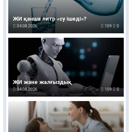
ЖИ қанша литр «су ішеді»?
04.08.2026
109
0
ЖИ және жалғыздық
04.08.2026
109
0