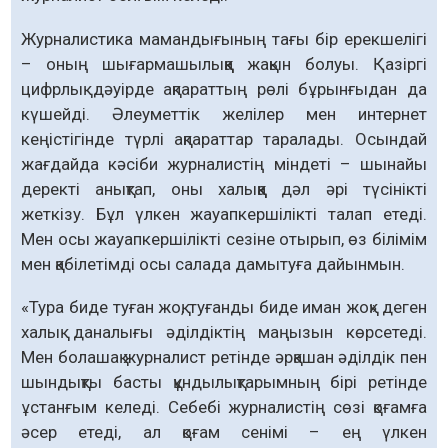
Журналистика мамандығының тағы бір ерекшелігі
– оның шығармашылыққа жақын болуы. Қазіргі
цифрлық дәуірде ақпараттың рөлі бұрынғыдан да
күшейді. Әлеуметтік желілер мен интернет
кеңістігінде түрлі ақпараттар таралады. Осындай
жағдайда кәсіби журналистің міндеті – шынайы
деректі анықтап, оны халыққа дәл әрі түсінікті
жеткізу. Бұл үлкен жауап­кер­шілікті та­лап етеді.
Мен осы жауап­кершілікті сезіне отырып, өз білімім
мен қабілетімді осы салада дамытуға дайынмын.
«Тура биде туған жоқ, туғанды биде иман жоқ» деген
халық даналығы әділдіктің маңызын көрсетеді.
Мен болашақ журналист ретінде әрқашан әділдік пен
шындықты басты құндылықтарымның бірі ретінде
ұстанғым келеді. Себебі журналистің сөзі қоғамға
әсер етеді, ал қоғам сенімі – ең үлкен