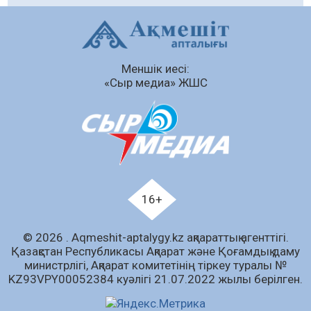
Мектептен – Ұлттық ұлан сапына
04.08.2026
68
0
Ағза донорлығы бойынша ақпараттық-
Меншік иесі:
түсіндіру жұмыстары жүргізілді
«Сыр медиа» ЖШС
04.08.2026
56
0
Трансплантациялық үйлестіру және
донорлық процесті ұйымдастыру»
тақырыбында семинар өткізілді
04.08.2026
54
0
Шағымнан кейін Kazakhstan шоколадының
16+
құрамы тексерілді: сараптама не көрсетті
04.08.2026
74
0
© 2026 . Аqmeshit-aptalygy.kz ақпараттық агенттігі.
Қазақстан Республикасы Ақпарат және Қоғамдық даму
Жергілікті тауар өндірушілерді қолдау
министрлігі, Ақпарат комитетінің тіркеу туралы №
шаралары күшейтілуде
KZ93VPY00052384 куәлігі 21.07.2022 жылы берілген.
04.08.2026
77
0