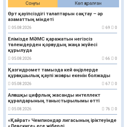
Соңғы
Көп қаралған
Өрт қауіпсіздігі талаптарын сақтау – әр
азаматтың міндеті
05.08.2026
69
0
Елімізде МӘМС қаражатын негізсіз
төлемдерден қорғаудың жаңа жүйесі
құрылуда
05.08.2026
66
0
Қазгидромет тамызда кей өңірлерде
құрғақшылық қаупі жоғары екенін болжады
05.08.2026
67
0
Алғашқы цифрлық жасанды интеллект
құралдарының таныстырылымы өтті
05.08.2026
76
0
«Қайрат» Чемпиондар лигасының іріктеуінде
«Левскиге» есе жіберді