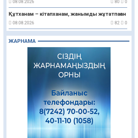
08.08.2026
80
0
Құтханам – кітапханам, жанымды жұтатпаған
08.08.2026
82
0
Құрылыс қарқыны – қала дамуының айғағы
ЖАРНАМА
08.08.2026
81
0
Зәулім ғимараттарда туған жерді түлеткен
азаматтардың қолтаңбасы бар
08.08.2026
193
0
Еңбегі ерлікпен тең мамандық
08.08.2026
80
0
Даналықтың шырағданы, ой-сананың
шамшырағы
08.08.2026
53
0
Кенеге қарсы залалсыздандыру жұмыстары