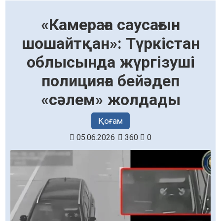
«Камераға саусағын
шошайтқан»: Түркістан
облысында жүргізуші
полицияға бейәдеп
«сәлем» жолдады
Қоғам
05.06.2026
360
0