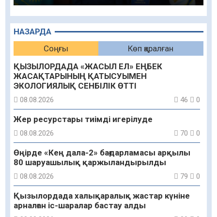
НАЗАРДА
Соңғы
Көп қаралған
ҚЫЗЫЛОРДАДА «ЖАСЫЛ ЕЛ» ЕҢБЕК
ЖАСАҚТАРЫНЫҢ ҚАТЫСУЫМЕН
ЭКОЛОГИЯЛЫҚ СЕНБІЛІК ӨТТІ
08.08.2026
46
0
Жер ресурстары тиімді игерілуде
08.08.2026
70
0
Өңірде «Кең дала-2» бағдарламасы арқылы
80 шаруашылық қаржыландырылды
08.08.2026
79
0
Қызылордада халықаралық жастар күніне
арналған іс-шаралар бастау алды