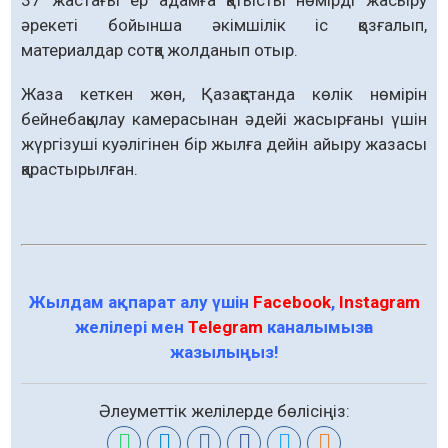
37 жастағы ер адамға қатысты нөмірді жасыру
әрекеті бойынша әкімшілік іс қозғалып,
материалдар сотқа жолданып отыр.
Жаза кеткен жөн, Қазақстанда көлік нөмірін
бейнебақылау камерасынан әдейі жасырғаны үшін
жүргізуші куәлігінен бір жылға дейін айыру жазасы
қарастырылған.
Жылдам ақпарат алу үшін
Facebook
,
Instagram
желілері мен
Telegram
каналымызға
жазылыңыз!
Әлеуметтік желілерде бөлісіңіз: