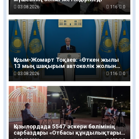
03.08.2026
116
0
Қасым-Жомарт Тоқаев: «Өткен жылы
13 мың шақырым автокөлік жолын
салу және жөндеу жұмысы
03.08.2026
116
0
жүргізілді»
Қызылордада 5547 әскери бөлімінің
сарбаздары «Отбасы құндылықтары