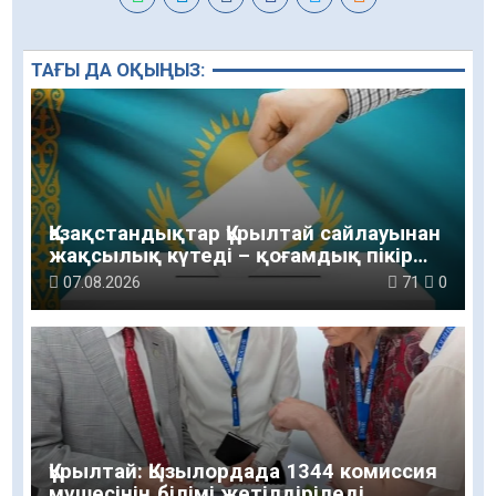
ТАҒЫ ДА ОҚЫҢЫЗ:
Қазақстандықтар Құрылтай сайлауынан
жақсылық күтеді – қоғамдық пікір
зерттеуі
07.08.2026
71
0
Құрылтай: Қызылордада 1344 комиссия
мүшесінің білімі жетілдіріледі