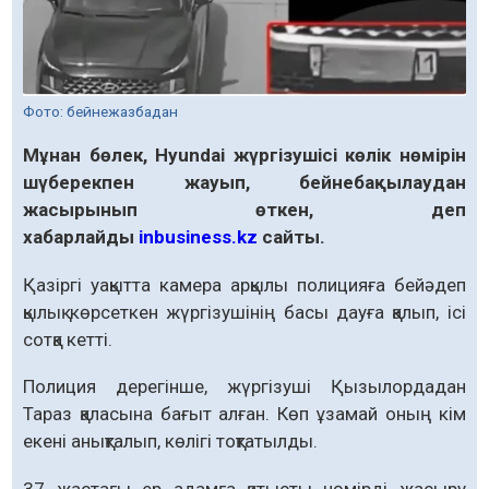
Фото: бейнежазбадан
Мұнан бөлек, Hyundai жүргізушісі көлік нөмірін
шүберекпен жауып, бейнебақылаудан
жасырынып өткен, деп
хабарлайды
inbusiness.kz
сайты.
Қазіргі уақытта камера арқылы полицияға бейәдеп
қылық көрсеткен жүргізушінің басы дауға қалып, ісі
сотқа кетті.
Полиция дерегінше, жүргізуші Қызылордадан
Тараз қаласына бағыт алған. Көп ұзамай оның кім
екені анықталып, көлігі тоқтатылды.