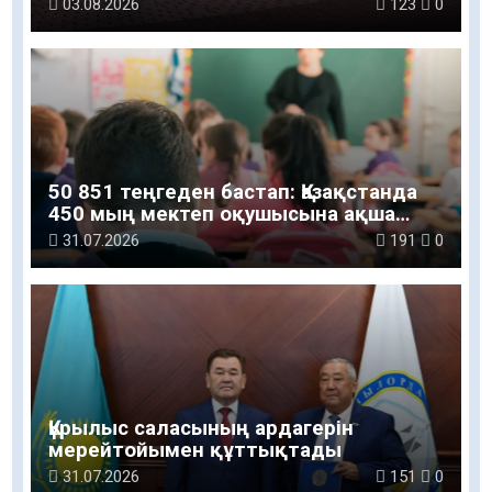
– ұлт болашағы» атты рухани-мәдени
03.08.2026
123
0
шараға қатысты
50 851 теңгеден бастап: Қазақстанда
450 мың мектеп оқушысына ақша
беріледі
31.07.2026
191
0
Құрылыс саласының ардагерін
мерейтойымен құттықтады
31.07.2026
151
0