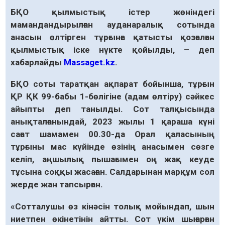
БҚО қылмыстық істер жөніндегі
мамандандырылған ауданаралық сотында
анасын өлтірген тұрғынға қатысты қозғалған
қылмыстық іске нүкте қойылды, – деп
хабарлайды
Massaget.kz
.
БҚО соты таратқан ақпарат бойынша, тұрғын
ҚР ҚК 99-бабы 1-бөлігіне (адам өлтіру) сәйкес
айыпты деп танылды. Сот талқысында
анықталғанындай, 2023 жылы 1 қараша күні
сағат шамамен 00.30-да Орал қаласының
тұрғыны мас күйінде өзінің анасымен сөзге
келіп, аңшылық пышағымен оң жақ кеуде
тұсына соққы жасаған. Салдарынан марқұм сол
жерде жан тапсырған.
«Сотталушы өз кінәсін толық мойындап, шын
ниетпен өкінетінін айтты. Сот үкім шығарған