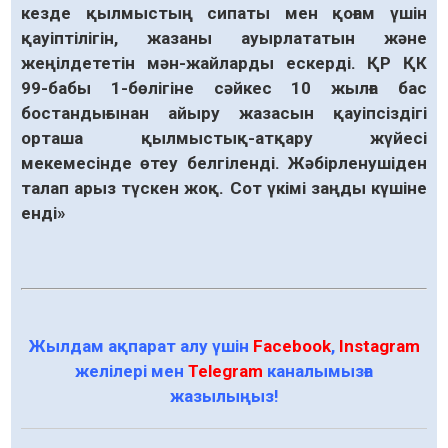
кезде қылмыстың сипаты мен қоғам үшін
қауіптілігін, жазаны ауырлататын және
жеңілдететін мән-жайларды ескерді. ҚР ҚК
99-бабы 1-бөлігіне сәйкес 10 жылға бас
бостандығынан айыру жазасын қауіпсіздігі
орташа қылмыстық-атқару жүйесі
мекемесінде өтеу белгіленді. Жәбірленушіден
талап арыз түскен жоқ. Сот үкімі заңды күшіне
енді»
Жылдам ақпарат алу үшін
Facebook
,
Instagram
желілері мен
Telegram
каналымызға
жазылыңыз!