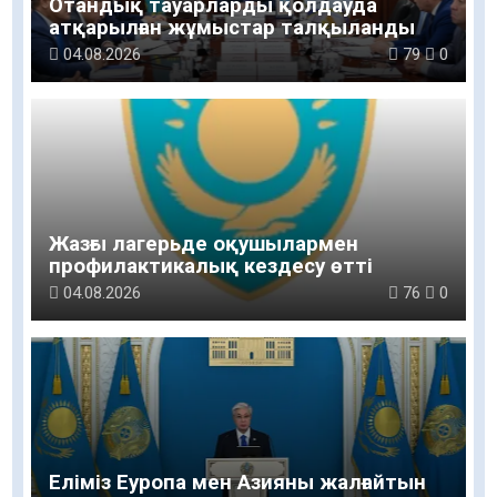
Отандық тауарларды қолдауда
атқарылған жұмыстар талқыланды
04.08.2026
79
0
Жазғы лагерьде оқушылармен
профилактикалық кездесу өтті
04.08.2026
76
0
Еліміз Еуропа мен Азияны жалғайтын