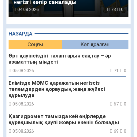
негізгі көпір саналады
04.08.2026
73
0
НАЗАРДА
Соңғы
Көп қаралған
Өрт қауіпсіздігі талаптарын сақтау – әр
азаматтың міндеті
05.08.2026
71
0
Елімізде МӘМС қаражатын негізсіз
төлемдерден қорғаудың жаңа жүйесі
құрылуда
05.08.2026
67
0
Қазгидромет тамызда кей өңірлерде
құрғақшылық қаупі жоғары екенін болжады
05.08.2026
69
0