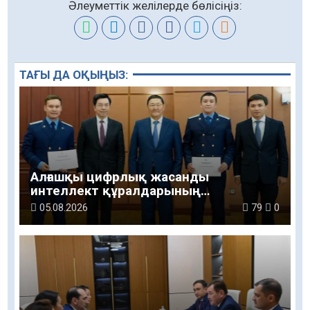
Әлеуметтік желілерде бөлісіңіз:
ТАҒЫ ДА ОҚЫҢЫЗ:
Алғашқы цифрлық жасанды
интеллект құралдарының
таныстырылымы өтті
05.08.2026
79
0