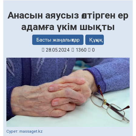
Анасын аяусыз өлтірген ер
адамға үкім шықты
Басты жаңалықтар
Құқық
28.05.2024
1360
0
Сурет: massaget.kz