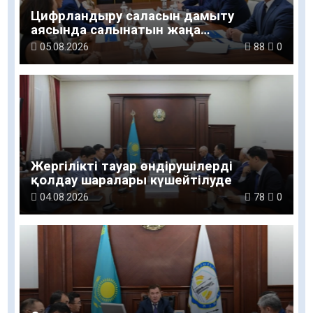
Цифрландыру саласын дамыту
аясында салынатын жаңа
орталықтың жобасы талқыланды
05.08.2026
88
0
Жергілікті тауар өндірушілерді
қолдау шаралары күшейтілуде
04.08.2026
78
0