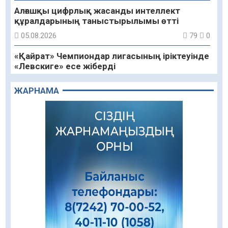
Алғашқы цифрлық жасанды интеллект
құралдарының таныстырылымы өтті
05.08.2026
79
0
«Қайрат» Чемпиондар лигасының іріктеуінде
«Левскиге» есе жіберді
05.08.2026
71
0
ЖАРНАМА
«Ұлттық нақыш – заманауи панно» атты
шеберлік сағаты өтті
05.08.2026
56
0
Цифрландыру саласын дамыту аясында
салынатын жаңа орталықтың жобасы
талқыланды
05.08.2026
88
0
Құқықтық статистика және арнайы есепке
алу жөніндегі комитеттің Қызылорда
облысы бойынша департаментінің басшысы