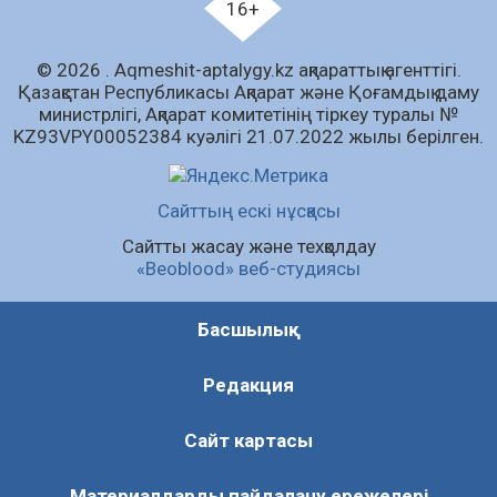
түсіндіру жұмыстары жүргізілді
16+
04.08.2026
63
0
© 2026 . Аqmeshit-aptalygy.kz ақпараттық агенттігі.
Трансплантациялық үйлестіру және
Қазақстан Республикасы Ақпарат және Қоғамдық даму
донорлық процесті ұйымдастыру»
министрлігі, Ақпарат комитетінің тіркеу туралы №
тақырыбында семинар өткізілді
KZ93VPY00052384 куәлігі 21.07.2022 жылы берілген.
04.08.2026
63
0
Шағымнан кейін Kazakhstan шоколадының
Сайттың ескі нұсқасы
құрамы тексерілді: сараптама не көрсетті
Сайтты жасау және техқолдау
04.08.2026
83
0
«Beoblood» веб-студиясы
Барлық жаңалық
Басшылық
Редакция
Сайт картасы
Материалдарды пайдалану ережелері