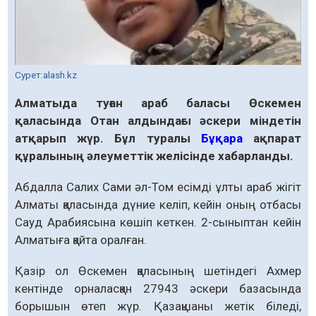
Сурет:alash.kz
Алматыда туған араб баласы Өскемен
қаласында Отан алдындағы әскери міндетін
атқарып жүр. Бұл туралы
Бұқара
ақпарат
құралының әлеуметтік желісінде хабарланды.
Абдалла Салих Сами әл-Том есімді ұлты араб жігіт
Алматы қаласында дүние келіп, кейін оның отбасы
Сауд Арабиясына көшіп кеткен. 2-сыныптан кейін
Алматыға қайта оралған.
Қазір ол Өскемен қаласының шетіндегі Ахмер
кентінде орналасқан 27943 әскери базасында
борышын өтеп жүр. Қазақшаны жетік біледі,