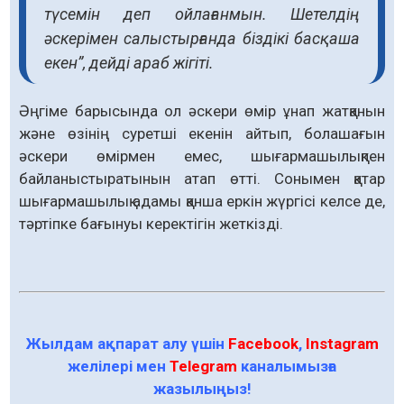
түсемін деп ойлағанмын. Шетелдің
әскерімен салыстырғанда біздікі басқаша
екен”, дейді араб жігіті.
Әңгіме барысында ол әскери өмір ұнап жатқанын
және өзінің суретші екенін айтып, болашағын
әскери өмірмен емес, шығармашылықпен
байланыстыратынын атап өтті. Сонымен қатар
шығармашылық адамы қанша еркін жүргісі келсе де,
тәртіпке бағынуы керектігін жеткізді.
Жылдам ақпарат алу үшін
Facebook
,
Instagram
желілері мен
Telegram
каналымызға
жазылыңыз!