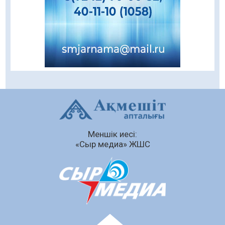
05.08.2026
63
0
Цифрландыру саласын дамыту аясында
салынатын жаңа орталықтың жобасы
талқыланды
05.08.2026
100
0
Құқықтық статистика және арнайы есепке
алу жөніндегі комитеттің Қызылорда
облысы бойынша департаментінің басшысы
тағайындалды
04.08.2026
88
0
Меншік иесі:
Қазақстандықтардың 72,3%-ы жаңа
«Сыр медиа» ЖШС
Құрылтай үшін дауыс беруге дайын
04.08.2026
74
0
Мектептен – Ұлттық ұлан сапына
04.08.2026
79
0
Ағза донорлығы бойынша ақпараттық-