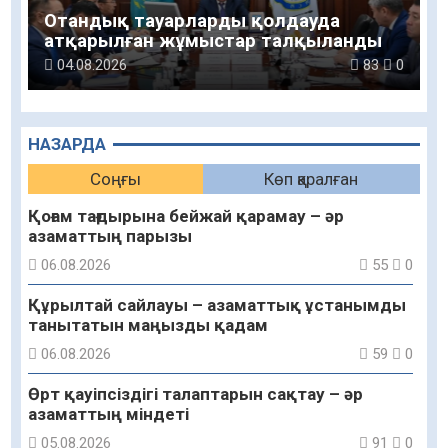
Отандық тауарларды қолдауда
атқарылған жұмыстар талқыланды
04.08.2026
83
0
НАЗАРДА
Соңғы
Көп қаралған
Қоғам тағдырына бейжай қарамау – әр
азаматтың парызы
06.08.2026
55
0
Құрылтай сайлауы – азаматтық ұстанымды
танытатын маңызды қадам
06.08.2026
59
0
Өрт қауіпсіздігі талаптарын сақтау – әр
азаматтың міндеті
05.08.2026
91
0