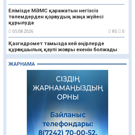
Елімізде МӘМС қаражатын негізсіз
төлемдерден қорғаудың жаңа жүйесі
құрылуда
05.08.2026
85
0
Қазгидромет тамызда кей өңірлерде
құрғақшылық қаупі жоғары екенін болжады
05.08.2026
77
0
ЖАРНАМА
Алғашқы цифрлық жасанды интеллект
құралдарының таныстырылымы өтті
05.08.2026
92
0
«Қайрат» Чемпиондар лигасының іріктеуінде
«Левскиге» есе жіберді
05.08.2026
77
0
«Ұлттық нақыш – заманауи панно» атты
шеберлік сағаты өтті