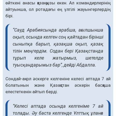
өйткені анасы қазақ қызы екен. Ал командирлерінің
айтуынша, ол ротадағы ең үлгілі жауынгерлердің
бірі.
“Сауд Арабиясында арабша, ағылшынша
оқып, осында келген соң қайтадан бірінші
сыныпқа барып, қазақша оқып, қазақ
тілін меңгердім. Содан бері Қазақстанда
тұрып келе жатырмыз, шетелде
туысқандарымыз бар”, дейді Абдалла.
Сондай-ақ ол әскерге келгеніне келесі аптада 7 ай
болатынын және Қазақстан әскерін басқаша
елестеткенін айтып берді.
“Келесі аптада осында келгеніме 7 ай
толады. Әу баста келгенде Ұлттық ұланға