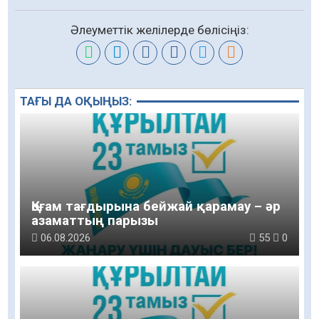
Әлеуметтік желілерде бөлісіңіз:
ТАҒЫ ДА ОҚЫҢЫЗ:
Қоғам тағдырына бейжай қарамау – әр
азаматтың парызы
06.08.2026
55
0