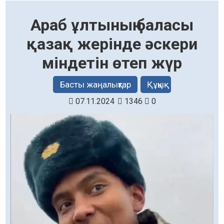
Араб ұлтының баласы
қазақ жерінде әскери
міндетін өтеп жүр
Басты жаңалықтар
Құқық
07.11.2024
1346
0