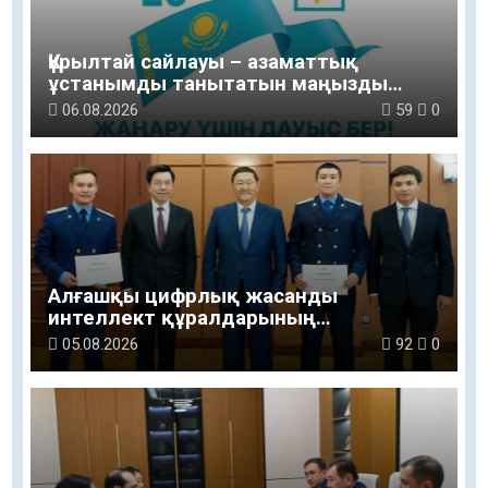
Құрылтай сайлауы – азаматтық
ұстанымды танытатын маңызды
қадам
06.08.2026
59
0
Алғашқы цифрлық жасанды
интеллект құралдарының
таныстырылымы өтті
05.08.2026
92
0