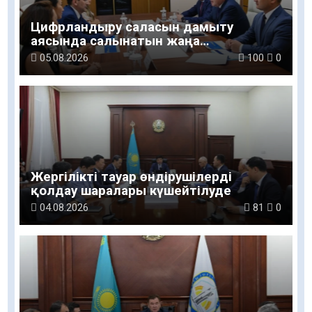
Цифрландыру саласын дамыту
аясында салынатын жаңа
орталықтың жобасы талқыланды
05.08.2026
100
0
Жергілікті тауар өндірушілерді
қолдау шаралары күшейтілуде
04.08.2026
81
0