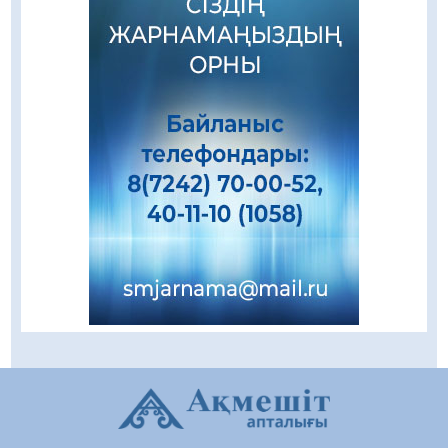
Зәулім ғимараттарда туған жерді түлеткен
азаматтардың қолтаңбасы бар
08.08.2026
96
0
Еңбегі ерлікпен тең мамандық
08.08.2026
65
0
Даналықтың шырағданы, ой-сананың
шамшырағы
08.08.2026
52
0
Кенеге қарсы залалсыздандыру жұмыстары
жүргізілуде
07.08.2026
65
0
Балалардың жазғы демалысындағы
қауіпсіздік – тұрақты бақылауда
07.08.2026
83
0
Сыбайлас жемқорлық