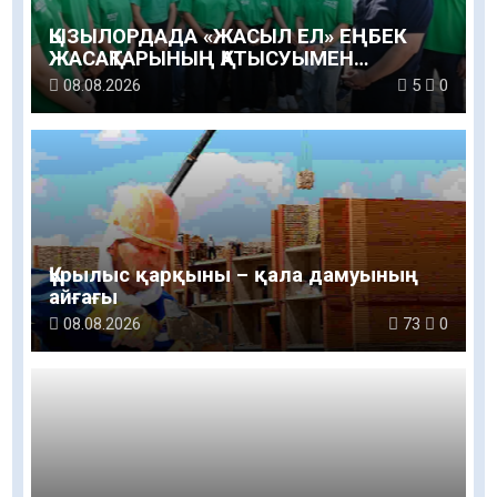
ҚЫЗЫЛОРДАДА «ЖАСЫЛ ЕЛ» ЕҢБЕК
ЖАСАҚТАРЫНЫҢ ҚАТЫСУЫМЕН
ЭКОЛОГИЯЛЫҚ СЕНБІЛІК ӨТТІ
08.08.2026
5
0
Құрылыс қарқыны – қала дамуының
айғағы
08.08.2026
73
0