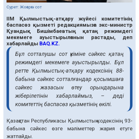
Сурет: Жоғарғы сот
ІІМ Қылмыстық-атқару жүйесі комитетінің
баспасөз қызметі редакциямызға экс-министр
Қуандық Бишімбаевтың қатаң режимдегі
мекемеге ауыстырылғанын растады, деп
хабарлайды
BAQ.KZ.
Бұл сотталушы сот үкіміне сәйкес қатаң
режимдегі мекемеге ауыстырылды. Бұл
ретте Қылмыстық-атқару кодексінің 88-
бабына сәйкес сотталғандар қосымшаға
сәйкес жазасын өтеу орындарына
жіберілетінін хабарлаймыз, – деді
комитеттің баспасөз қызметінің өкілі.
Қазақстан Республикасы Қылмыстық кодексінің 93-
бабына сәйкес өзге мәліметтер жария етуге
жатпайды.