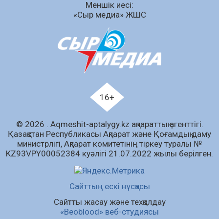
Меншік иесі:
07.08.2026
56
0
«Сыр медиа» ЖШС
Аумақтан тыс соттылық – сот төрелігінің
ашықтығы мен қолжетімділігін арттыру
құралы
07.08.2026
58
0
Білім гранты иегерлерінің тізімі шықты
07.08.2026
72
0
16+
«Дауыс беру учаскесін қалай табуға болады?»￼
© 2026 . Аqmeshit-aptalygy.kz ақпараттық агенттігі.
07.08.2026
60
0
Қазақстан Республикасы Ақпарат және Қоғамдық даму
министрлігі, Ақпарат комитетінің тіркеу туралы №
Барлық жаңалық
KZ93VPY00052384 куәлігі 21.07.2022 жылы берілген.
Сайттың ескі нұсқасы
Сайтты жасау және техқолдау
«Beoblood» веб-студиясы