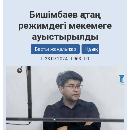
Бишімбаев қатаң
режимдегі мекемеге
ауыстырылды
Басты жаңалықтар
Құқық
23.07.2024
963
0