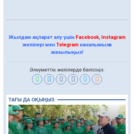
Жылдам ақпарат алу үшін
Facebook
,
Instagram
желілері мен
Telegram
каналымызға
жазылыңыз!
Әлеуметтік желілерде бөлісіңіз:
ТАҒЫ ДА ОҚЫҢЫЗ: