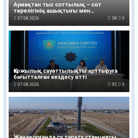
Аумақтан тыс соттылық – сот
төрелігінің ашықтығы мен
қолжетімділігін арттыру құралы
07.08.2026
58
0
Қаржылық сауаттылықты арттыруға
бағытталған кездесу өтті
07.08.2026
92
0
Жаңақорғанда су тарату станциясы