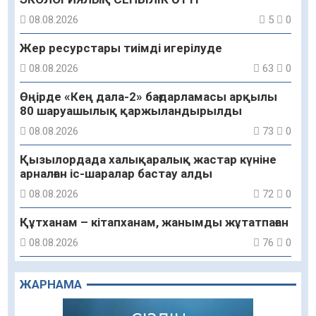
08.08.2026
5
0
Жер ресурстары тиімді игерілуде
08.08.2026
63
0
Өңірде «Кең дала-2» бағдарламасы арқылы
80 шаруашылық қаржыландырылды
08.08.2026
73
0
Қызылордада халықаралық жастар күніне
арналған іс-шаралар бастау алды
08.08.2026
72
0
Құтханам – кітапханам, жанымды жұтатпаған
08.08.2026
76
0
Құрылыс қарқыны – қала дамуының айғағы
ЖАРНАМА
08.08.2026
73
0