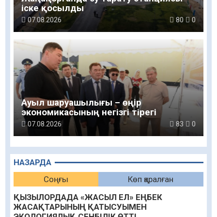
іске қосылды
07.08.2026
80
0
Ауыл шаруашылығы – өңір
экономикасының негізгі тірегі
07.08.2026
83
0
НАЗАРДА
Соңғы
Көп қаралған
ҚЫЗЫЛОРДАДА «ЖАСЫЛ ЕЛ» ЕҢБЕК
ЖАСАҚТАРЫНЫҢ ҚАТЫСУЫМЕН
ЭКОЛОГИЯЛЫҚ СЕНБІЛІК ӨТТІ