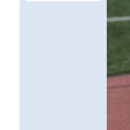
заманауи панно» атты
шеберлік сағаты өтті
05.08.2026
63
0
Цифрландыру саласын
дамыту аясында
салынатын жаңа
орталықтың жобасы
05.08.2026
99
0
талқыланды
Құқықтық статистика
және арнайы есепке алу
жөніндегі комитеттің
Қызылорда облысы
04.08.2026
88
0
бойынша
департаментінің
Қазақстандықтардың
басшысы тағайындалды
72,3%-ы жаңа Құрылтай
үшін дауыс беруге дайын
04.08.2026
74
0
Мектептен – Ұлттық ұлан