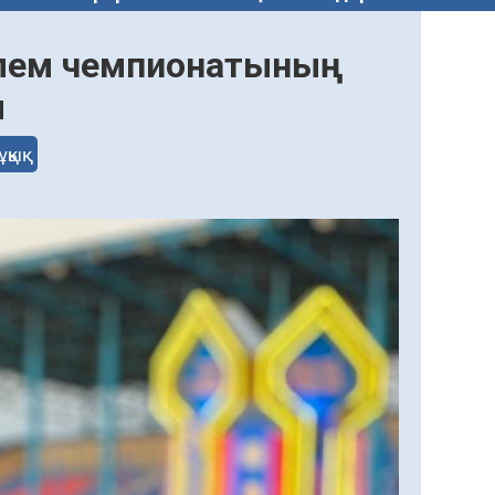
лем чемпионатының
ы
ұқық