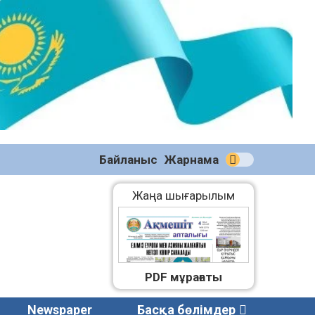
№58
(2270)
04.08.2026
Байланыс
Жарнама
Жаңа шығарылым
PDF мұрағаты
Newspaper
Басқа бөлімдер