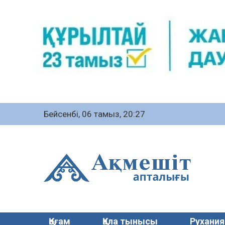
Бейсенбі, 06 тамыз, 20:27
Қоғам
Қала тынысы
Рухания