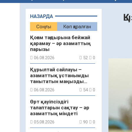
Қ
НАЗАРДА
Соңғы
Көп қаралған
Қоғам тағдырына бейжай
қарамау – әр азаматтың
парызы
06.08.2026
52
0
Құрылтай сайлауы –
азаматтық ұстанымды
танытатын маңызды
қадам
06.08.2026
54
0
Өрт қауіпсіздігі
талаптарын сақтау – әр
азаматтың міндеті
05.08.2026
90
0