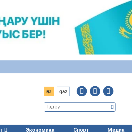
қаз
qaz
т
Экономика
Спорт
Медиа