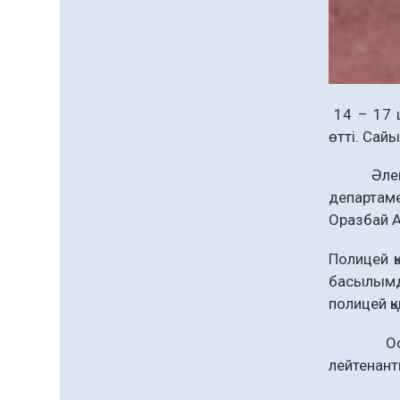
сапына
04.08.2026
79
0
Ағза донорлығы бойынша
ақпараттық-түсіндіру
жұмыстары жүргізілді
14 – 17 ш
04.08.2026
62
0
өтті. Сай
Трансплантациялық
Әлемдік 
үйлестіру және донорлық
процесті ұйымдастыру»
департаме
тақырыбында семинар
Оразбай А
04.08.2026
62
0
өткізілді
Шағымнан кейін
Полицей қ
Kazakhstan шоколадының
басылымды
құрамы тексерілді:
полицей 
сараптама не көрсетті
04.08.2026
83
0
Осылайша
Барлық жаңалық
лейтенант