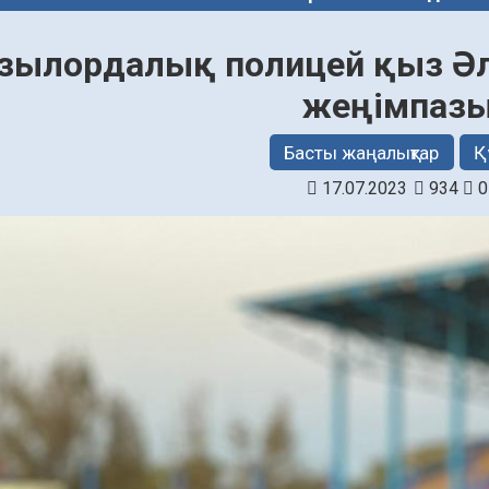
ызылордалық полицей қыз Ә
жеңімпаз
Басты жаңалықтар
Қ
17.07.2023
934
0