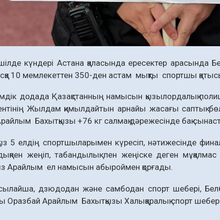
ілде күндері Астана қаласында ересектер арасында Б
ысқа 10 мемлекеттен 350-ден астам мықты спортшы қат
додада Қазақстанның намысын қызылордалық полице
нтінің Жылдам қимылдайтын арнайы жасағы саптық бөлі
райлым Бахытқызы +76 кг салмақ дәрежесінде бақ сына
ыз 5 елдің спортшыларымен күресіп, нәтижесінде фина
қпен жеңіп, табандылық пен жеңіске деген мұқалмас е
қыз Арайлым ел намысын абыроймен қорғады.
, дзюдодан және самбодан спорт шебері, Белбеу 
ы Оразбай Арайлым Бахытқызы Халықаралық спорт шебері