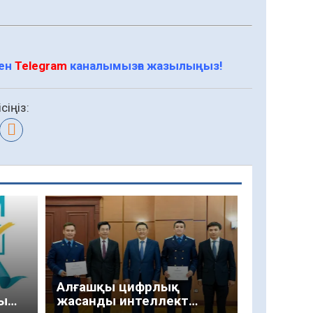
мен
Telegram
каналымызға жазылыңыз!
сіңіз:
Алғашқы цифрлық
ы
жасанды интеллект