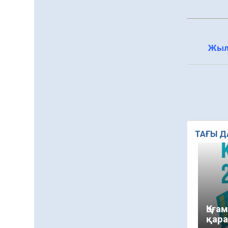
Жыл
ТАҒЫ Д
Қоға
қара