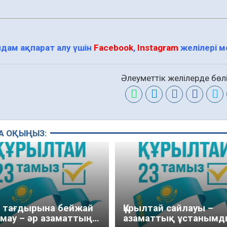
дам ақпарат алу үшін
Facebook
,
Instagram
желілері 
Әлеуметтік желілерде бөлі
А ОҚЫҢЫЗ:
м тағдырына бейжай
Құрылтай сайлауы –
мау – әр азаматтың
азаматтық ұстанымд