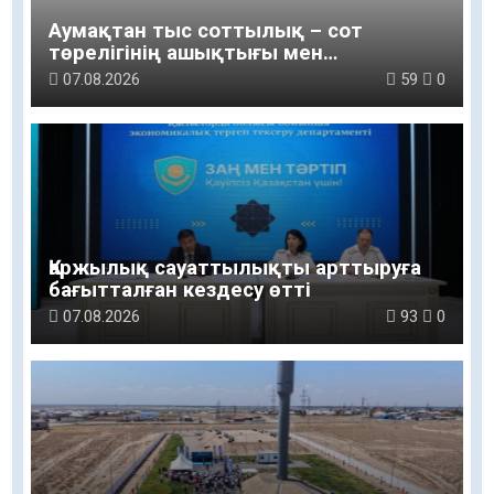
Аумақтан тыс соттылық – сот
төрелігінің ашықтығы мен
қолжетімділігін арттыру құралы
07.08.2026
59
0
Қаржылық сауаттылықты арттыруға
бағытталған кездесу өтті
07.08.2026
93
0