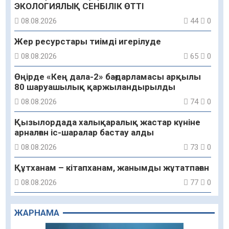
ЭКОЛОГИЯЛЫҚ СЕНБІЛІК ӨТТІ
08.08.2026
44
0
Жер ресурстары тиімді игерілуде
08.08.2026
65
0
Өңірде «Кең дала-2» бағдарламасы арқылы
80 шаруашылық қаржыландырылды
08.08.2026
74
0
Қызылордада халықаралық жастар күніне
арналған іс-шаралар бастау алды
08.08.2026
73
0
Құтханам – кітапханам, жанымды жұтатпаған
08.08.2026
77
0
Құрылыс қарқыны – қала дамуының айғағы
ЖАРНАМА
08.08.2026
76
0