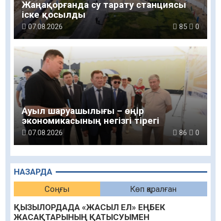
Жаңақорғанда су тарату станциясы
іске қосылды
07.08.2026
85
0
Ауыл шаруашылығы – өңір
экономикасының негізгі тірегі
07.08.2026
86
0
НАЗАРДА
Соңғы
Көп қаралған
ҚЫЗЫЛОРДАДА «ЖАСЫЛ ЕЛ» ЕҢБЕК
ЖАСАҚТАРЫНЫҢ ҚАТЫСУЫМЕН