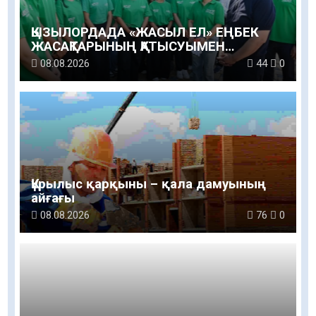
ҚЫЗЫЛОРДАДА «ЖАСЫЛ ЕЛ» ЕҢБЕК
ЖАСАҚТАРЫНЫҢ ҚАТЫСУЫМЕН
ЭКОЛОГИЯЛЫҚ СЕНБІЛІК ӨТТІ
08.08.2026
44
0
Құрылыс қарқыны – қала дамуының
айғағы
08.08.2026
76
0