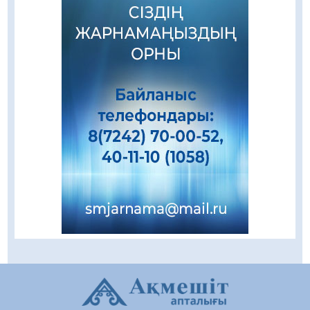
Зәулім ғимараттарда туған жерді түлеткен
азаматтардың қолтаңбасы бар
08.08.2026
146
0
Еңбегі ерлікпен тең мамандық
08.08.2026
68
0
Даналықтың шырағданы, ой-сананың
шамшырағы
08.08.2026
52
0
Кенеге қарсы залалсыздандыру жұмыстары
жүргізілуде
07.08.2026
66
0
Балалардың жазғы демалысындағы
қауіпсіздік – тұрақты бақылауда
07.08.2026
83
0
Сыбайлас жемқорлық