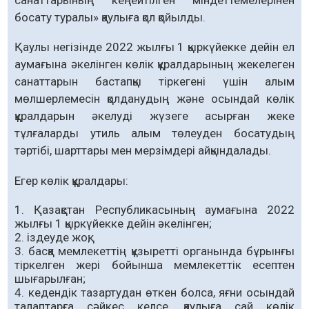
босату туралы» қаулыға қол қойылды.
Қаулы негізінде 2022 жылғы 1 қыркүйекке дейін ел
аумағына әкелінген көлік құралдарының жекелеген
санаттарын бастапқы тіркегені үшін алым
мөлшерлемесін қолданудың және осындай көлік
құралдарын әкелуді жүзеге асырған жеке
тұлғаларды утиль алым төлеуден босатудың
тәртібі, шарттары мен мерзімдері айқындалады.
Егер көлік құралдары:
Қазақстан Республикасының аумағына 2022
жылғы 1 қыркүйекке дейін әкелінген;
іздеуде жоқ;
басқа мемлекеттің құзыретті органында бұрынғы
тіркелген жері бойынша мемлекеттік есептен
шығарылған;
кедендік тазартудан өткен болса, яғни осындай
талаптарға сәйкес келсе, қаулыға сай көлік