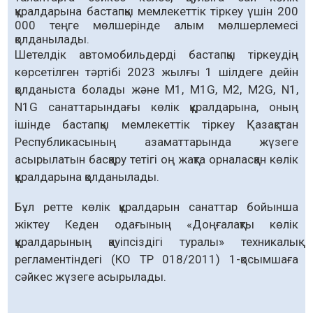
құралдарына бастапқы мемлекеттік тіркеу үшін 200
000 теңге мөлшерінде алым мөлшерлемесі
қолданылады.
Шетелдік автомобильдерді бастапқы тіркеудің
көрсетілген тәртібі 2023 жылғы 1 шілдеге дейін
қолданыста болады және М1, M1G, M2, M2G, N1,
N1G санаттарындағы көлік құралдарына, оның
ішінде бастапқы мемлекеттік тіркеу Қазақстан
Республикасының азаматтарында жүзеге
асырылатын басқару тетігі оң жақта орналасқан көлік
құралдарына қолданылады.
Бұл ретте көлік құралдарын санаттар бойынша
жіктеу Кеден одағының «Доңғалақты көлік
құралдарының қауіпсіздігі туралы» техникалық
регламентіндегі (КО ТР 018/2011) 1-қосымшаға
сәйкес жүзеге асырылады.