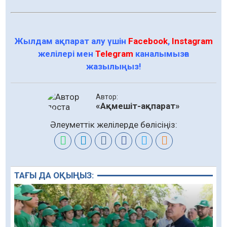
Жылдам ақпарат алу үшін
Facebook
,
Instagram
желілері мен
Telegram
каналымызға
жазылыңыз!
Автор:
«Ақмешіт-ақпарат»
Әлеуметтік желілерде бөлісіңіз:
ТАҒЫ ДА ОҚЫҢЫЗ: