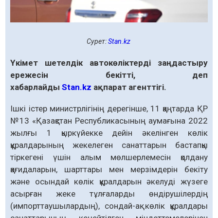
Сурет:
Stan.kz
Үкімет шетелдік автокөліктерді заңдастыру
ережесін бекітті, деп
хабарлайды
Stan.kz
ақпарат агенттігі.
Ішкі істер министрлігінің дерегінше, 11 қаңтарда ҚР
№13 «Қазақстан Республикасының аумағына 2022
жылғы 1 қыркүйекке дейін әкелінген көлік
құралдарының жекелеген санаттарын бастапқы
тіркегені үшін алым мөлшерлемесін қолдану
қағидаларын, шарттары мен мерзімдерін бекіту
және осындай көлік құралдарын әкелуді жүзеге
асырған жеке тұлғаларды өндірушілердің
(импорттаушылардың), сондай-ақ көлік құралдары
санаттарының кеңейтілген міндеттемелерінен