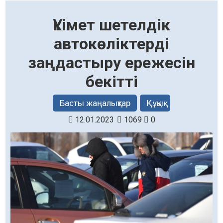
Үкімет шетелдік
автокөліктерді
заңдастыру ережесін
бекітті
Басты жаңалықтар
Құқық
12.01.2023
1069
0