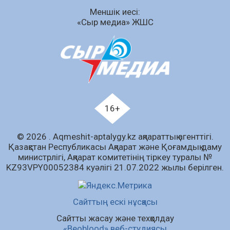
Меншік иесі:
07.08.2026
57
0
«Сыр медиа» ЖШС
Аумақтан тыс соттылық – сот төрелігінің
ашықтығы мен қолжетімділігін арттыру
құралы
07.08.2026
59
0
Білім гранты иегерлерінің тізімі шықты
07.08.2026
75
0
16+
«Дауыс беру учаскесін қалай табуға болады?»￼
© 2026 . Аqmeshit-aptalygy.kz ақпараттық агенттігі.
07.08.2026
62
0
Қазақстан Республикасы Ақпарат және Қоғамдық даму
министрлігі, Ақпарат комитетінің тіркеу туралы №
Барлық жаңалық
KZ93VPY00052384 куәлігі 21.07.2022 жылы берілген.
Сайттың ескі нұсқасы
Сайтты жасау және техқолдау
«Beoblood» веб-студиясы