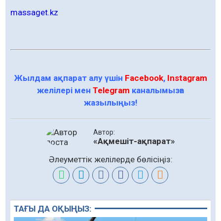
massaget.kz
Жылдам ақпарат алу үшін
Facebook
,
Instagram
желілері мен
Telegram
каналымызға
жазылыңыз!
Автор:
«Ақмешіт-ақпарат»
Әлеуметтік желілерде бөлісіңіз:
ТАҒЫ ДА ОҚЫҢЫЗ: