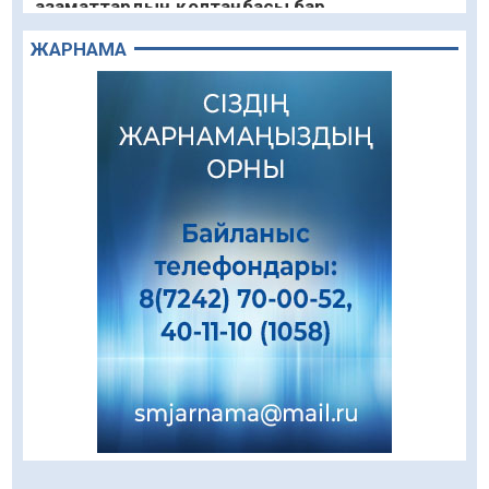
азаматтардың қолтаңбасы бар
08.08.2026
74
0
ЖАРНАМА
Еңбегі ерлікпен тең мамандық
08.08.2026
63
0
Даналықтың шырағданы, ой-сананың
шамшырағы
08.08.2026
50
0
Кенеге қарсы залалсыздандыру жұмыстары
жүргізілуде
07.08.2026
64
0
Балалардың жазғы демалысындағы
қауіпсіздік – тұрақты бақылауда
07.08.2026
82
0
Сыбайлас жемқорлық
07.08.2026
56
0