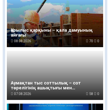
Құрылыс қарқыны – қала дамуының
айғағы
08.08.2026
70
0
Аумақтан тыс соттылық – сот
төрелігінің ашықтығы мен
қолжетімділігін арттыру құралы
07.08.2026
58
0