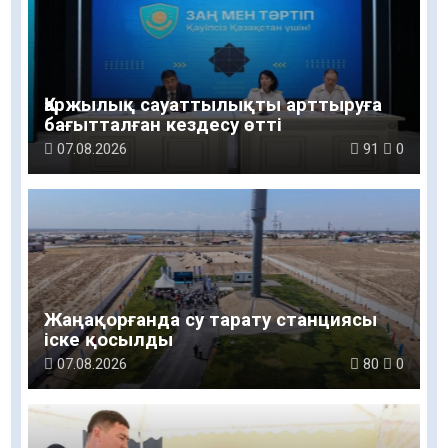
Қаржылық сауаттылықты арттыруға
бағытталған кездесу өтті
07.08.2026
91
0
Жаңақорғанда су тарату станциясы
іске қосылды
07.08.2026
80
0