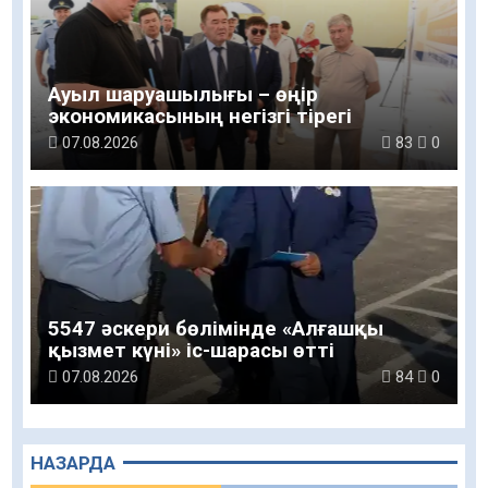
Ауыл шаруашылығы – өңір
экономикасының негізгі тірегі
07.08.2026
83
0
5547 әскери бөлімінде «Алғашқы
қызмет күні» іс-шарасы өтті
07.08.2026
84
0
НАЗАРДА