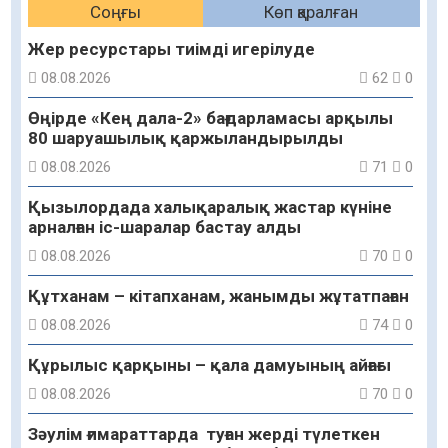
Соңғы
Көп қаралған
Жер ресурстары тиімді игерілуде
08.08.2026
62
0
Өңірде «Кең дала-2» бағдарламасы арқылы
80 шаруашылық қаржыландырылды
08.08.2026
71
0
Қызылордада халықаралық жастар күніне
арналған іс-шаралар бастау алды
08.08.2026
70
0
Құтханам – кітапханам, жанымды жұтатпаған
08.08.2026
74
0
Құрылыс қарқыны – қала дамуының айғағы
08.08.2026
70
0
Зәулім ғимараттарда туған жерді түлеткен