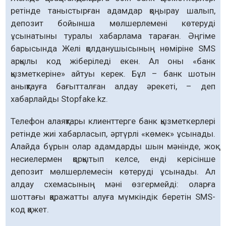
ретінде таныстырған адамдар қоңырау шалып,
депозит бойынша мөлшерлемені көтеруді
ұсынатыны туралы хабарлама тараған. Әңгіме
барысында Желі қолданушысының нөміріне SMS
арқылы код жіберіледі екен. Ал оны «банк
қызметкеріне» айтуы керек. Бұл – банк шотын
анықтауға бағытталған алдау әрекеті, – деп
хабарлайды Stopfake.kz.
Телефон алаяқтары клиенттерге банк қызметкерлері
ретінде жиі хабарласып, әртүрлі «көмек» ұсынады.
Алайда бұрын олар адамдарды шын мәнінде, жоқ
несиелермен қорқытып келсе, енді керісінше
депозит мөлшерлемесін көтеруді ұсынады. Ал
алдау схемасының мәні өзгермейді: оларға
шоттағы қаражатты алуға мүмкіндік беретін SMS-
код қажет.