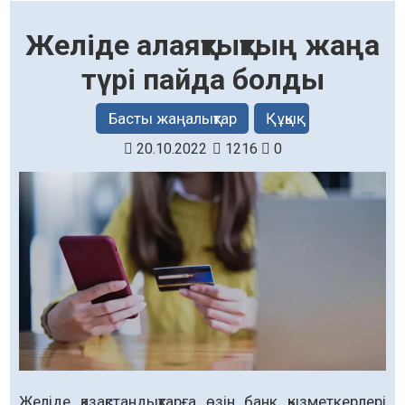
Желіде алаяқтықтың жаңа
түрі пайда болды
Басты жаңалықтар
Құқық
20.10.2022
1216
0
Желіде қазақстандықтарға өзін банк қызметкерлері