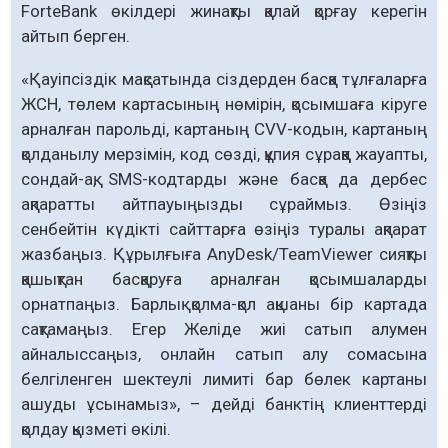
ForteBank өкілдері жинақты қалай қорғау керегін
айтып берген.
«Қауіпсіздік мақсатында сіздерден басқа тұлғаларға
ЖСН, төлем картасының нөмірін, қосымшаға кіруге
арналған парольді, картаның CVV-кодын, картаның
қолданылу мерзімін, код сөзді, құпия сұраққа жауапты,
сондай-ақ, SMS-кодтарды және басқа да дербес
ақпаратты айтпауыңызды сұраймыз. Өзіңіз
сенбейтін күдікті сайттарға өзіңіз туралы ақпарат
жазбаңыз. Құрылғыға AnyDesk/TeamViewer сияқты
қашықтан басқаруға арналған қосымшаларды
орнатпаңыз. Барлық қолма-қол ақшаны бір картада
сақтамаңыз. Егер Желіде жиі сатып алумен
айналыссаңыз, онлайн сатып алу сомасына
белгіленген шектеулі лимиті бар бөлек картаны
ашуды ұсынамыз», – дейді банктің клиенттерді
қолдау қызметі өкілі.