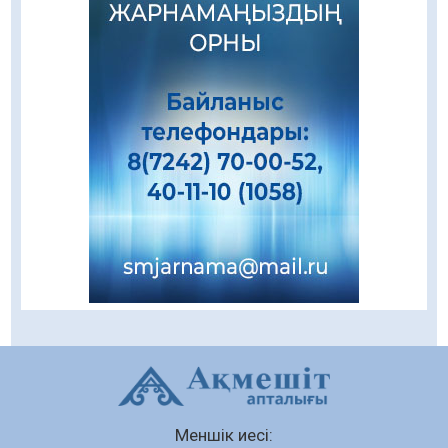
05.08.2026
59
0
Цифрландыру саласын дамыту аясында
салынатын жаңа орталықтың жобасы
талқыланды
05.08.2026
93
0
Құқықтық статистика және арнайы есепке
алу жөніндегі комитеттің Қызылорда
облысы бойынша департаментінің басшысы
тағайындалды
04.08.2026
81
0
Қазақстандықтардың 72,3%-ы жаңа
Құрылтай үшін дауыс беруге дайын
04.08.2026
67
0
Мектептен – Ұлттық ұлан сапына
04.08.2026
74
0
Ағза донорлығы бойынша ақпараттық-
Меншік иесі:
түсіндіру жұмыстары жүргізілді