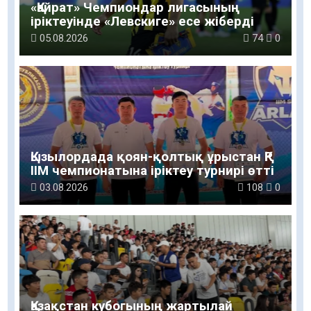
«Қайрат» Чемпиондар лигасының
іріктеуінде «Левскиге» есе жіберді
05.08.2026
74
0
Қызылордада қоян-қолтық ұрыстан ҚР
ІІМ чемпионатына іріктеу турнирі өтті
03.08.2026
108
0
Қазақстан кубогының жартылай