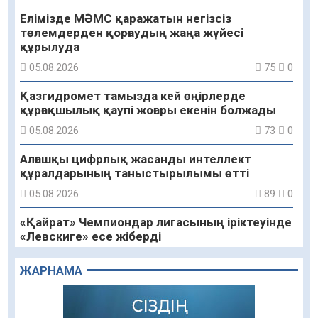
Елімізде МӘМС қаражатын негізсіз
төлемдерден қорғаудың жаңа жүйесі
құрылуда
05.08.2026
75
0
Қазгидромет тамызда кей өңірлерде
құрғақшылық қаупі жоғары екенін болжады
05.08.2026
73
0
Алғашқы цифрлық жасанды интеллект
құралдарының таныстырылымы өтті
05.08.2026
89
0
«Қайрат» Чемпиондар лигасының іріктеуінде
«Левскиге» есе жіберді
05.08.2026
74
0
ЖАРНАМА
«Ұлттық нақыш – заманауи панно» атты
шеберлік сағаты өтті