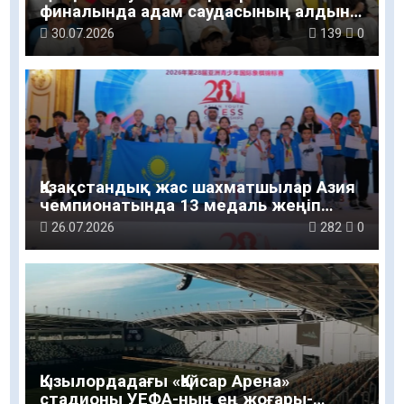
финалында адам саудасының алдын
алу бойынша ақпараттық-түсіндіру
30.07.2026
139
0
жұмыстары жүргізілді
Қазақстандық жас шахматшылар Азия
чемпионатында 13 медаль жеңіп
алды
26.07.2026
282
0
Қызылордадағы «Қайсар Арена»
стадионы УЕФА-ның ең жоғары-