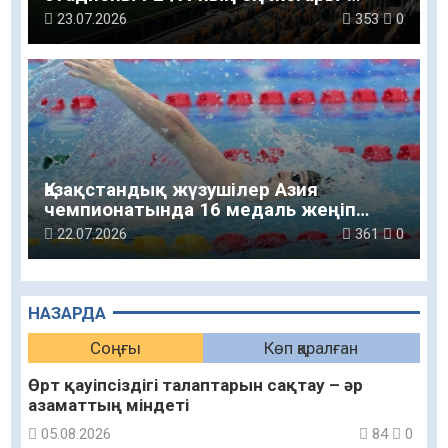
төртінші санатын алды
23.07.2026
353
0
Қазақстандық жүзушілер Азия
чемпионатында 16 медаль жеңіп
алды
22.07.2026
361
0
НАЗАРДА
Соңғы
Көп қаралған
Өрт қауіпсіздігі талаптарын сақтау – әр
азаматтың міндеті
05.08.2026
84
0