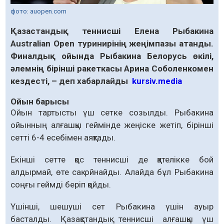
фото: auopen.com
Қазастандық теннисші Елена Рыбакина
Australian Open туринирінің жеңімпазы атанды.
Финалдық ойында Рыбакина Белорусь өкілі,
әлемнің бірінші ракеткасы Арина Соболенкомен
кездесті, – деп хабарлайды
kursiv.media
Ойын барысы
Ойын тартысты үш сетке созылды. Рыбакина
ойынның алғашқы геймінде жеңіске жетіп, бірінші
сетті 6-4 есебімен аяқтады.
Екінші сетте қос теннисші де қателікке бой
алдырмай, өте сақ ойнайды. Алайда бұл Рыбакина
соңғы геймді беріп қойды.
Үшінші, шешуші сет Рыбакина үшін ауыр
басталды. Қазақстандық теннисші алғашқы үш