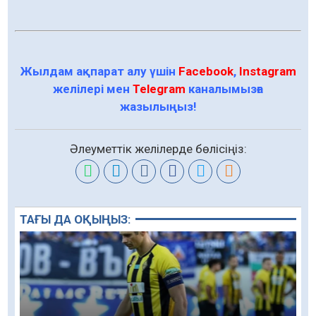
Жылдам ақпарат алу үшін
Facebook
,
Instagram
желілері мен
Telegram
каналымызға
жазылыңыз!
Әлеуметтік желілерде бөлісіңіз:
ТАҒЫ ДА ОҚЫҢЫЗ: