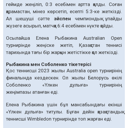
геймде жеңіліп, 0:3 есебімен артта қалды. Соған
қарамастан, мінез көрсетіп, есепті 5:3-ке жеткізді.
Ал шешуші сәтте
эйспен
чемпиондық ұпайды
жүзеге асырып, матчқа 6:4 есебімен нүкте қойды.
Осылайша Елена Рыбакина Australian Open
турнирінде жеңіске жетіп, Қазақстан теннисі
тарихында тағы бір жарқын жетістікке қол жеткізді.
Рыбакина мен Соболенко тікетерісі
Қос теннисші 2023 жылы Australia open турнирінің
финалында кездескен. Ол жылы Белорусь өкілі
Соболенко «Үлкен дулыға» турнирінің
жеңімпазы атанған еді.
Елена Рыбакина үшін бұл мансабындағы екінші
«Үлкен дулыға» титулы. Бұған дейін қазақстандық
теннисші Wimbledon турнирінде топ жарған еді.