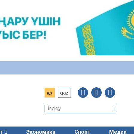
қаз
qaz
т
Экономика
Спорт
Медиа