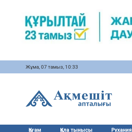
Жұма, 07 тамыз, 10:33
Қоғам
Қала тынысы
Рухания