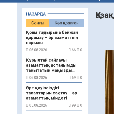
Қаза
НАЗАРДА
Соңғы
Көп қаралған
Қоғам тағдырына бейжай
қарамау – әр азаматтың
парызы
06.08.2026
66
0
Құрылтай сайлауы –
азаматтық ұстанымды
танытатын маңызды
қадам
06.08.2026
69
0
Өрт қауіпсіздігі
талаптарын сақтау – әр
азаматтың міндеті
05.08.2026
99
0