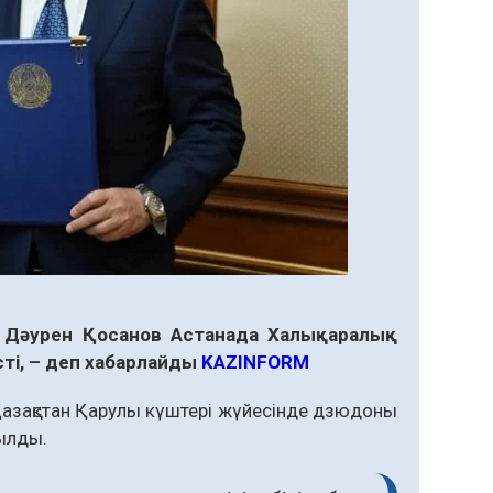
ы Дәурен Қосанов Астанада Халықаралық
ті, – деп хабарлайды
KAZINFORM
Қазақстан Қарулы күштері жүйесінде дзюдоны
йылды.