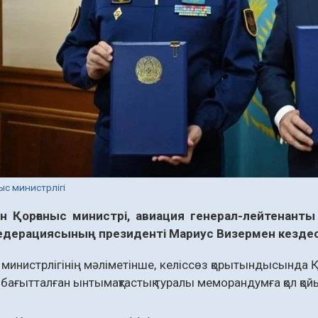
ыс министрлігі
н Қорғаныс министрі, авиация генерал-лейтенант
дерациясының президенті Мариус Визермен кездес
министрлігінің мәліметінше, келіссөз қорытындысында 
бағытталған ынтымақтастық туралы меморандумға қол қо