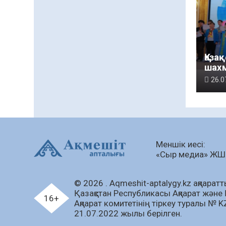
Қаза
шах
чем
26.0
мед
Меншік иесі:
«Сыр медиа» Ж
© 2026 . Аqmeshit-aptalygy.kz ақпараттық
Қазақстан Республикасы Ақпарат және 
16+
Ақпарат комитетінің тіркеу туралы № 
21.07.2022 жылы берілген.