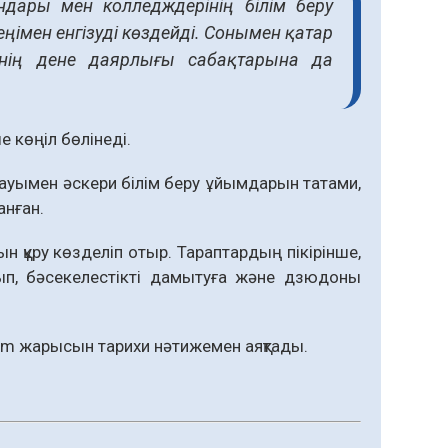
ындары мен колледждерінің білім беру
імен енгізуді көздейді. Сонымен қатар
рінің дене даярлығы сабақтарына да
 көңіл бөлінеді.
уымен әскери білім беру ұйымдарын татами,
анған.
 құру көзделіп отыр. Тараптардың пікірінше,
ып, бәсекелестікті дамытуға және дзюдоны
lam жарысын тарихи нәтижемен аяқтады.