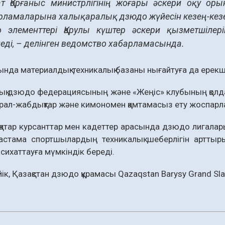
ат Қорғаныс министрлігінің жоғары әскери оқу ор
рламаларына халықаралық дзюдо жүйесін кезең-кезең
 элементтері Қарулы күштер әскери қызметшіле
іледі, – делінген ведомство хабарламасында.
нда материалдық-техникалық базаны нығайтуға да ерекше
ық дзюдо федерациясының және «Жеңіс» клубының қолда
құрал-жабдықтар және кимономен қамтамасыз ету жоспарл
атар курсанттар мен кадеттер арасында дзюдо лигаларын
астама спортшылардың техникалық шеберлігін арттыр
асихаттауға мүмкіндік береді.
йік, Қазақстан дзюдо құрамасы Qazaqstan Barysy Grand S