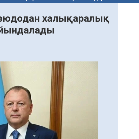
 дзюдодан халықаралық
айындалады