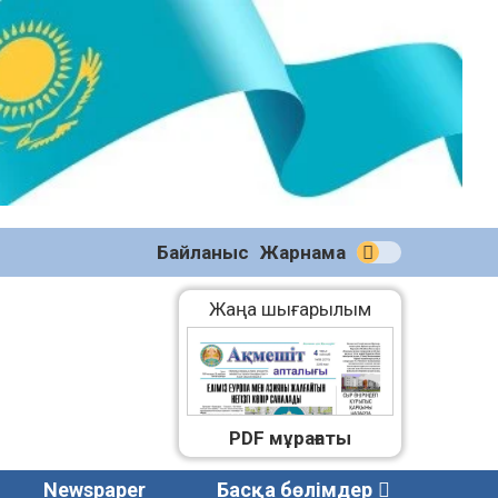
№58
(2270)
04.08.2026
Байланыс
Жарнама
Жаңа шығарылым
PDF мұрағаты
Newspaper
Басқа бөлімдер