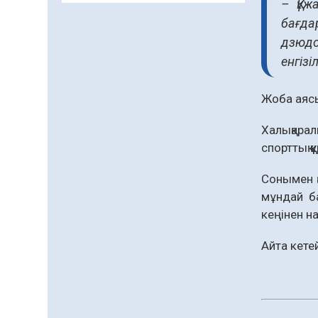
– Құж
заманауи панно» атты
бағда
шеберлік сағаты өтті
дзюдо
05.08.2026
71
0
енгіз
Цифрландыру саласын
дамыту аясында
Жоба аясы
салынатын жаңа
орталықтың жобасы
05.08.2026
109
0
талқыланды
Халықарал
спорттық 
Құқықтық статистика
және арнайы есепке алу
жөніндегі комитеттің
Сонымен қ
Қызылорда облысы
мұндай б
04.08.2026
94
0
бойынша
кеңінен н
департаментінің
Қазақстандықтардың
басшысы тағайындалды
72,3%-ы жаңа Құрылтай
Айта кете
үшін дауыс беруге дайын
04.08.2026
81
0
Мектептен – Ұлттық ұлан