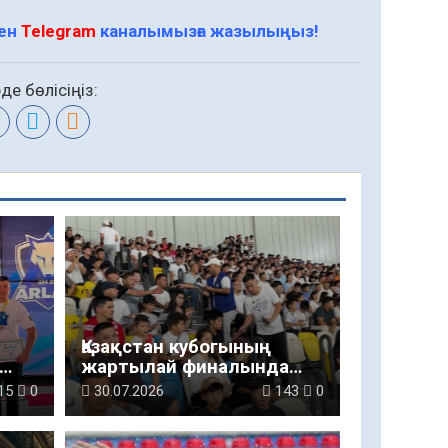
мен
Telegram
каналымызға жазылыңыз!
де бөлісіңіз:
Қазақстан кубогының
жартылай финалында
адам саудасының алдын
15
0
30.07.2026
143
0
алу бойынша
ақпараттық-түсіндіру
жұмыстары жүргізілді