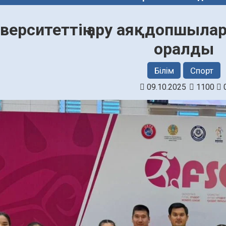
верситеттің ару аяқдопшыла
оралды
Білім
Спорт
09.10.2025
1100