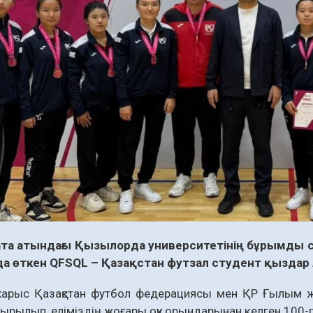
та атындағы Қызылорда университетінің бұрымды с
а өткен QFSQL – Қазақстан футзал студент қыздар л
жарыс Қазақстан футбол федерациясы мен ҚР Ғылым жә
рылып, еліміздің жоғары оқу орындарынан келген 100-ге