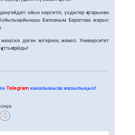
ңгейдегі ойын көрсетіп, үздіктер қатарынан
сырбойылық ойыншы Балханым Баратова жарыс
.
ңіске деген жігерінің жемісі. Университет
ұттықтайды!
мен
Telegram
каналымызға жазылыңыз!
сіңіз: