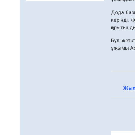
Даналықтың шырағданы,
Дода бары
ой-сананың шамшырағы
көрінді.
08.08.2026
62
0
қорытынд
Кенеге қарсы
залалсыздандыру
Бұл жетіс
жұмыстары жүргізілуде
ұжымы Аст
07.08.2026
78
0
Балалардың жазғы
демалысындағы
қауіпсіздік – тұрақты
бақылауда
07.08.2026
93
0
Жыл
Сыбайлас жемқорлық
07.08.2026
64
0
Аумақтан тыс соттылық
– сот төрелігінің
ашықтығы мен