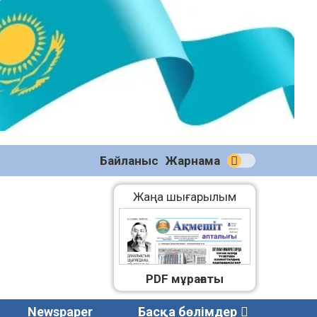
№59
(2271)
08.08.2026
Байланыс
Жарнама
Жаңа шығарылым
PDF мұрағаты
Newspaper
Басқа бөлімдер