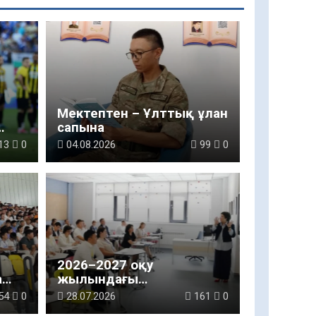
р
Мектептен – Ұлттық ұлан
сапына
ді
13
0
04.08.2026
99
0
2026–2027 оқу
а
жылындағы
ын
мұғалімдерге арналған
54
0
28.07.2026
161
0
жаңа талаптар