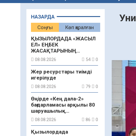
Уни
НАЗАРДА
Соңғы
Көп қаралған
ҚЫЗЫЛОРДАДА «ЖАСЫЛ
ЕЛ» ЕҢБЕК
ЖАСАҚТАРЫНЫҢ
ҚАТЫСУЫМЕН
08.08.2026
54
0
ЭКОЛОГИЯЛЫҚ СЕНБІЛІК
ӨТТІ
Жер ресурстары тиімді
игерілуде
08.08.2026
79
0
Өңірде «Кең дала-2»
бағдарламасы арқылы 80
шаруашылық
қаржыландырылды
08.08.2026
86
0
Қызылордада