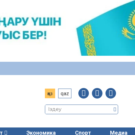
қаз
qaz
т
Экономика
Спорт
Медиа