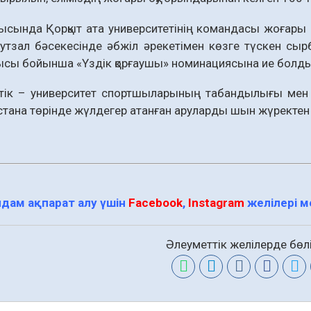
сында Қорқыт ата университетінің командасы жоғары де
 Футзал бәсекесінде әбжіл әрекетімен көзге түскен 
ысы бойынша «Үздік қорғаушы» номинациясына ие болды
тік – университет спортшыларының табандылығы мен же
ана төрінде жүлдегер атанған аруларды шын жүректен қ
дам ақпарат алу үшін
Facebook
,
Instagram
желілері 
Әлеуметтік желілерде бөлі