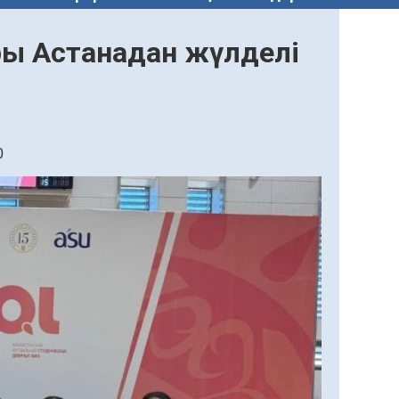
ры Астанадан жүлделі
0