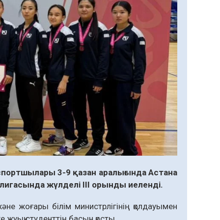
портшылары 3-9 қазан аралығында Астана
игасында жүлделі ІІІ орынды иеленді.
не жоғары білім министрлігінің қолдауымен
 жуық студенттің басын қосты.