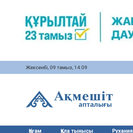
Жексенбі, 09 тамыз, 14:09
Қоғам
Қала тынысы
Рухания