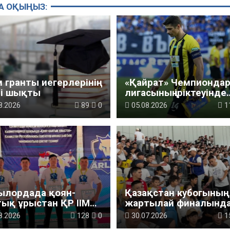
А ОҚЫҢЫЗ:
м гранты иегерлерінің
«Қайрат» Чемпионда
мі шықты
лигасының іріктеуінде
«Левскиге» есе жібер
8.2026
89
0
05.08.2026
1
ылордада қоян-
Қазақстан кубогының
ық ұрыстан ҚР ІІМ
жартылай финалынд
ионатына іріктеу
адам саудасының алд
8.2026
128
0
30.07.2026
1
ирі өтті
алу бойынша