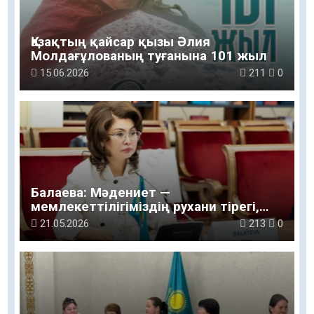
Қазақтың қайсар қызы Әлия
Молдағұлованың туғанына 101 жыл
15.06.2026
211
0
Балаева: Мәдениет —
мемлекеттілігіміздің рухани тірегі,
халқымыздың тарихи санасы
21.05.2026
213
0