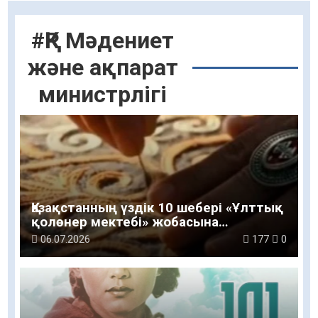
#ҚР Мәдениет
және ақпарат
министрлігі
Қазақстанның үздік 10 шебері «Ұлттық
қолөнер мектебі» жобасына
қатысады
06.07.2026
177
0