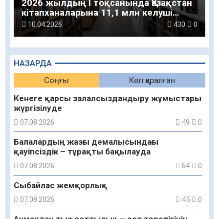
2026 жылдың I тоқсанында Қазақстан
кітапханаларына 11,1 млн келуші
тіркелді
10.04.2026
430
0
НАЗАРДА
Соңғы
Көп қаралған
Кенеге қарсы залалсыздандыру жұмыстары
жүргізілуде
07.08.2026
49
0
Балалардың жазғы демалысындағы
қауіпсіздік – тұрақты бақылауда
07.08.2026
64
0
Сыбайлас жемқорлық
07.08.2026
45
0