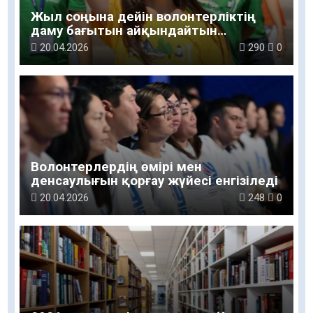
Жыл соңына дейін волонтерліктің
даму бағытын айқындайтын
тұжырымдама әзірленеді
20.04.2026
290
0
Волонтерлердің өмірі мен
денсаулығын қорғау жүйесі енгізіледі
20.04.2026
248
0