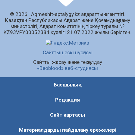
06.08.2026
75
0
© 2026 . Аqmeshit-aptalygy.kz ақпараттық агенттігі.
Open Air: Қызылорда облысы полиция
Қазақстан Республикасы Ақпарат және Қоғамдық даму
департаменті 20 мыңнан астам көрерменнің
министрлігі, Ақпарат комитетінің тіркеу туралы №
қауіпсіздігін қамтамасыз етті
KZ93VPY00052384 куәлігі 21.07.2022 жылы берілген.
06.08.2026
55
0
Барлық жаңалық
Сайттың ескі нұсқасы
Сайтты жасау және техқолдау
«Beoblood» веб-студиясы
Басшылық
Редакция
Сайт картасы
Материалдарды пайдалану ережелері