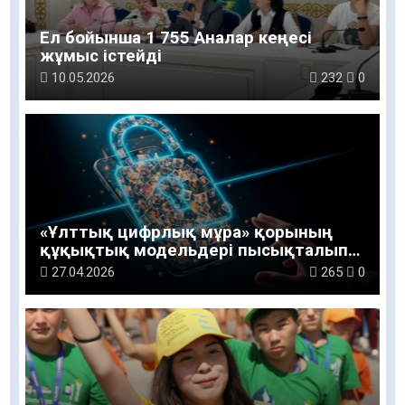
Ел бойынша 1 755 Аналар кеңесі
жұмыс істейді
10.05.2026
232
0
«Ұлттық цифрлық мұра» қорының
құқықтық модельдері пысықталып
жатыр
27.04.2026
265
0