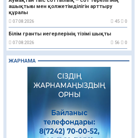
Аумақтан тыс соттылық – сот төрелігінің
ашықтығы мен қолжетімділігін арттыру
құралы
07.08.2026
45
0
Білім гранты иегерлерінің тізімі шықты
07.08.2026
56
0
«Дауыс беру учаскесін қалай табуға болады?»￼
ЖАРНАМА
07.08.2026
47
0
Қазақстандықтар Құрылтай сайлауынан
жақсылық күтеді – қоғамдық пікір зерттеуі
07.08.2026
50
0
Қаржылық сауаттылықты арттыруға
бағытталған кездесу өтті
07.08.2026
74
0
Жаңақорғанда су тарату станциясы іске
қосылды