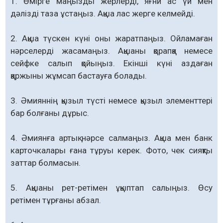
1. Өмірге маңызды жерлерді, яғни ас үй мен
дәлізді таза ұстаңыз. Ақша лас жерге келмейді.
2. Ақша түскен күні оны жаратпаңыз. Ойламаған
нәрселерді жасамаңыз. Ақшаны қорапқа немесе
сейфке салып қойыңыз. Екінші күні аздаған
қаржыны жұмсап бастауға болады.
3. Әмияннің қызыл түсті немесе қызыл элементтері
бар болғаны дұрыс.
4. Әмиянға артық нәрсе салмаңыз. Ақша мен банк
карточкалары ғана тұруы керек. Фото, чек сияқты
заттар болмасын.
5. Ақшаны рет-ретімен ұқыптап салыңыз. Өсу
ретімен тұрғаны абзал.