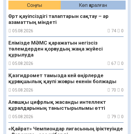
Соңғы
Көп қаралған
Өрт қауіпсіздігі талаптарын сақтау – әр
азаматтың міндеті
05.08.2026
74
0
Елімізде МӘМС қаражатын негізсіз
төлемдерден қорғаудың жаңа жүйесі
құрылуда
05.08.2026
67
0
Қазгидромет тамызда кей өңірлерде
құрғақшылық қаупі жоғары екенін болжады
05.08.2026
70
0
Алғашқы цифрлық жасанды интеллект
құралдарының таныстырылымы өтті
05.08.2026
79
0
«Қайрат» Чемпиондар лигасының іріктеуінде