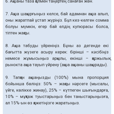
6. Ақшаны таза қолмен таңертең санаған жөн.
7. Ақша шақырғыңыз келсе, бай адамнан ақша алып,
оны жаратпай ұстап жүріңіз. Бұл кез-келген сомма
болуы мүмкін, егер бай елдің купюрасы болса,
тіптен жақсы.
8. Ақша табуды үйреніңіз. Бұны аз дегенде екі
бағытта жүзеге асыру керек: бірінші – кәсібіңіз
немесе жұмысыңыз арқылы, екінші – қаржылық
рынокта ақша тауып үйрену (ақша ақшаны шақырады).
9. Тапқан ақшаңызды (100%) мына пропорция
бойынша бөліңіз: 50% – жақсы нәрсеге (мысалы,
үйге, көлікке жинау), 25% – күтпеген шығындарға,
10% – мұқтаж туыстарыңыз бен таныстарыңызға,
ал 15%-ын өз қажетіңізге жаратыңыз.