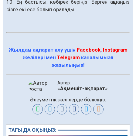
10. Ең бастысы, көбірек беріңіз. Берген ақшаңыз
сізге екі есе болып оралады.
Жылдам ақпарат алу үшін
Facebook
,
Instagram
желілері мен
Telegram
каналымызға
жазылыңыз!
Автор:
«Ақмешіт-ақпарат»
Әлеуметтік желілерде бөлісіңіз:
ТАҒЫ ДА ОҚЫҢЫЗ: