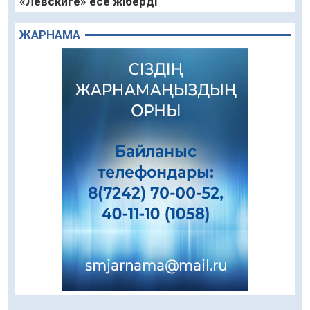
«Левскиге» есе жіберді
05.08.2026
71
0
ЖАРНАМА
«Ұлттық нақыш – заманауи панно» атты
шеберлік сағаты өтті
05.08.2026
56
0
Цифрландыру саласын дамыту аясында
салынатын жаңа орталықтың жобасы
талқыланды
05.08.2026
88
0
Құқықтық статистика және арнайы есепке
алу жөніндегі комитеттің Қызылорда
облысы бойынша департаментінің басшысы
тағайындалды
04.08.2026
78
0
Қазақстандықтардың 72,3%-ы жаңа
Құрылтай үшін дауыс беруге дайын
04.08.2026
65
0