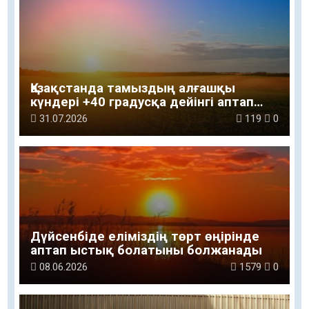
Қазақстанда тамыздың алғашқы
күндері +40 градусқа дейінгі аптап
ыстық сақталады
31.07.2026
119
0
Дүйсенбіде еліміздің төрт өңірінде
аптап ыстық болатыны болжанады
08.06.2026
1579
0