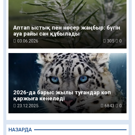
Аптап ыстық пен нөсер жаңбыр: бүгін
ауа райы сан құбылады
03.06.2026
305
0
2026-да барыс жылы туғандар көп
қаржыға кенеледі
23.12.2025
6843
0
НАЗАРДА