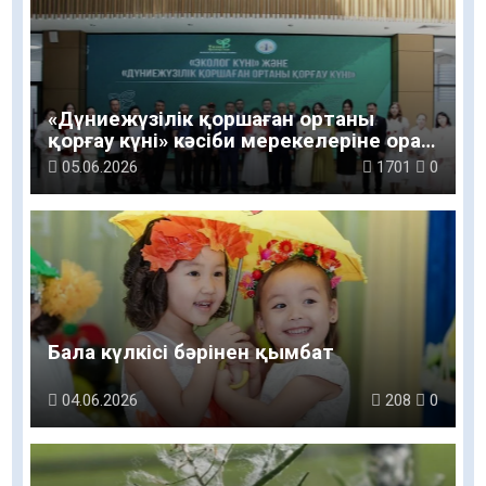
«Дүниежүзілік қоршаған ортаны
қорғау күні» кәсіби мерекелеріне орай
сала мамандары марапатталды
05.06.2026
1701
0
Бала күлкісі бәрінен қымбат
04.06.2026
208
0