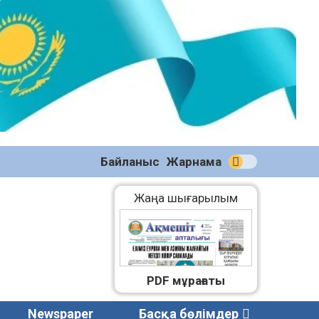
№58
(2270)
04.08.2026
Байланыс
Жарнама
Жаңа шығарылым
PDF мұрағаты
Newspaper
Басқа бөлімдер