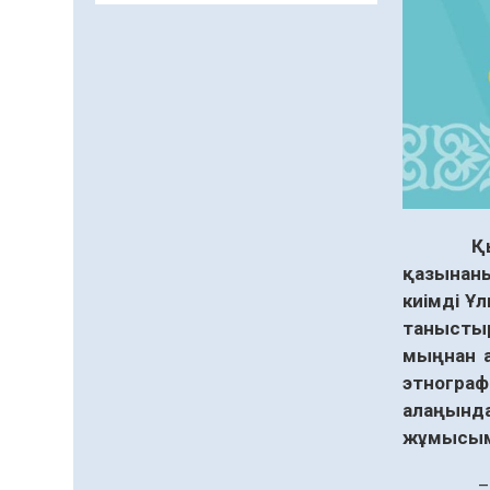
заманауи панно» атты
шеберлік сағаты өтті
05.08.2026
65
0
Цифрландыру саласын
дамыту аясында
салынатын жаңа
орталықтың жобасы
05.08.2026
104
0
талқыланды
Құқықтық статистика
Қ
және арнайы есепке алу
қазынаны
жөніндегі комитеттің
Қызылорда облысы
киімді Ұ
04.08.2026
89
0
бойынша
танысты
департаментінің
Қазақстандықтардың
мыңнан а
басшысы тағайындалды
72,3%-ы жаңа Құрылтай
этнограф
үшін дауыс беруге дайын
алаңынд
04.08.2026
75
0
жұмысыме
Мектептен – Ұлттық ұлан
–Бүгінде