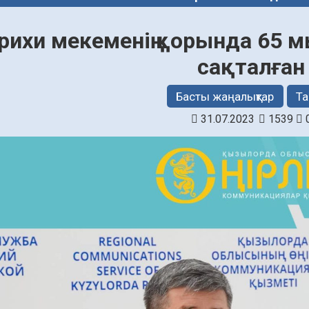
рихи мекеменің қорында 65 м
сақталған
Басты жаңалықтар
Та
31.07.2023
1539