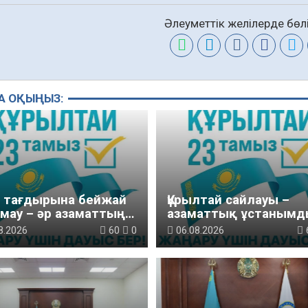
Әлеуметтік желілерде бөлі
А ОҚЫҢЫЗ:
м тағдырына бейжай
Құрылтай сайлауы –
мау – әр азаматтың
азаматтық ұстанымд
ызы
танытатын маңызды
8.2026
60
0
06.08.2026
қадам