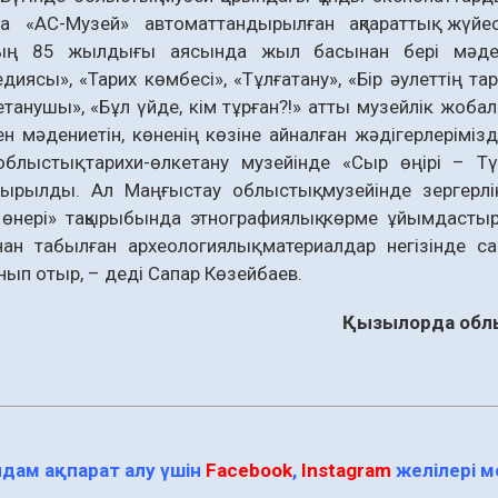
да «АС-Музей» автоматтандырылған ақпараттық жүй
ың 85 жылдығы аясында жыл басынан бері мәдени
диясы», «Тарих көмбесі», «Тұлғатану», «Бір әулеттің т
танушы», «Бұл үйде, кім тұрған?!» атты музейлік жобал
н мәдениетін, көненің көзіне айналған жәдігерлерімі
облыстық тарихи-өлкетану музейінде «Сыр өңірі – Тү
ырылды. Ал Маңғыстау облыстық музейінде зергерлі
 өнері» тақырыбында этнографиялық көрме ұйымдастыр
нан табылған археологиялық материалдар негізінде с
ып отыр, – деді Сапар Көзейбаев.
Қызылорда облы
дам ақпарат алу үшін
Facebook
,
Instagram
желілері 