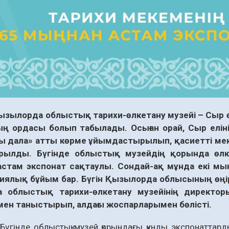
ызылорда облыстық тарихи-өлкетану музейі – Сыр ө
ң ордасы болып табылады. Осыған орай, Сыр елін
лы дала» атты көрме ұйымдастырылып, қасиетті м
рылды. Бүгінде облыстық музейдің қорында өлк
стам экспонат сақтаулы. Сондай-ақ мұнда екі мың
иялық бұйым бар. Бүгін Қызылорда облысының өңір
а облыстық тарихи-өлкетану музейінің директо
н таныстырып, алдағы жоспарларымен бөлісті.
 облыстық музей қорындағы құнды экспонаттарды ц