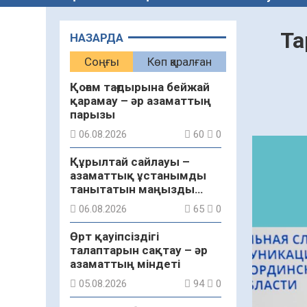
Та
НАЗАРДА
Соңғы
Көп қаралған
Қоғам тағдырына бейжай
қарамау – әр азаматтың
парызы
06.08.2026
60
0
Құрылтай сайлауы –
азаматтық ұстанымды
танытатын маңызды
қадам
06.08.2026
65
0
Өрт қауіпсіздігі
талаптарын сақтау – әр
азаматтың міндеті
05.08.2026
94
0