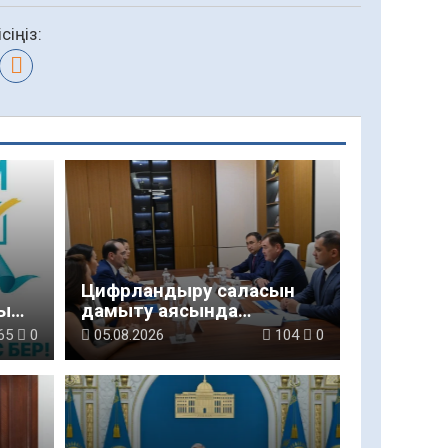
сіңіз:
Цифрландыру саласын
ы
дамыту аясында
салынатын жаңа
65
0
05.08.2026
104
0
орталықтың жобасы
талқыланды