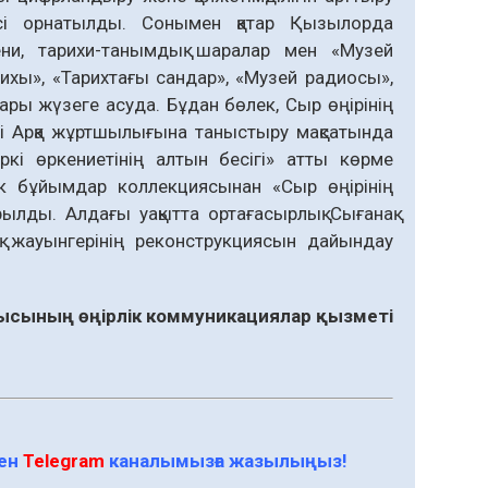
есі орнатылды. Сонымен қатар Қызылорда
, тарихи-танымдық шаралар мен «Музей
арихы», «Тарихтағы сандар», «Музей радиосы»,
ары жүзеге асуда. Бұдан бөлек, Сыр өңірінің
зді Арқа жұртшылығына таныстыру мақсатында
ркі өркениетінің алтын бесігі» атты көрме
к бұйымдар коллекциясынан «Сыр өңірінің
ылды. Алдағы уақытта ортағасырлық Сығанақ
ақ жауынгерінің реконструкциясын дайындау
сының өңірлік коммуникациялар қызметі
мен
Telegram
каналымызға жазылыңыз!