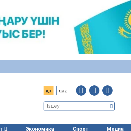
қаз
qaz
т
Экономика
Спорт
Медиа