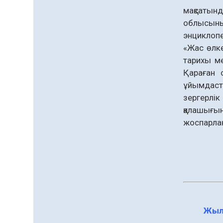
сапына
мақсатын
04.08.2026
83
0
облысын
Ағза донорлығы бойынша
энциклопе
ақпараттық-түсіндіру
«Жас өлке
жұмыстары жүргізілді
тарихы ме
04.08.2026
64
0
Қараған 
ұйымдаст
Трансплантациялық
зергерлік
үйлестіру және донорлық
процесті ұйымдастыру»
қалашығы
тақырыбында семинар
жоспарлан
04.08.2026
65
0
өткізілді
Шағымнан кейін
Kazakhstan шоколадының
құрамы тексерілді:
сараптама не көрсетті
04.08.2026
84
0
Барлық жаңалық
Жыл