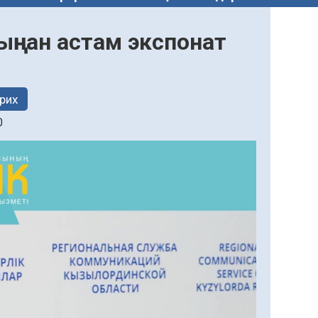
ыңнан астам экспонат
рих
0