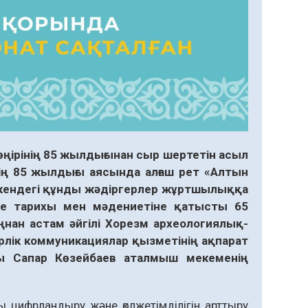
ңірінің 85 жылдығынан сыр шертетін асыл
ің 85 жылдығы аясында алғаш рет «Алтын
екендегі құнды жәдіргерлер жұртшылыққа
е тарихы мен мәдениетіне қатысты 65
нан астам әйгілі Хорезм археологиялық-
лік коммуникациялар қызметінің ақпарат
ры Сапар Көзейбаев аталмыш мекеменің
ифрландыру және қолжетімділігін арттыру