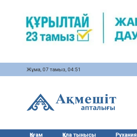
Жұма, 07 тамыз, 04:51
Қоғам
Қала тынысы
Рухания