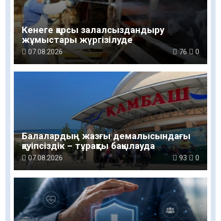
Кенеге қарсы залалсыздандыру
жұмыстары жүргізілуде
07.08.2026
76
0
Балалардың жазғы демалысындағы
қауіпсіздік – тұрақты бақылауда
07.08.2026
93
0