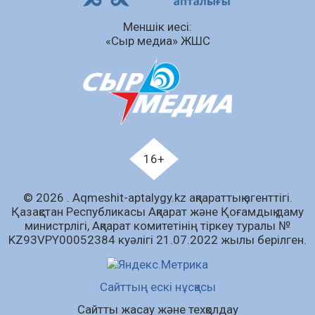
Сыбайлас жемқорлық
Меншік иесі:
07.08.2026
63
0
«Сыр медиа» ЖШС
Аумақтан тыс соттылық – сот төрелігінің
ашықтығы мен қолжетімділігін арттыру
құралы
07.08.2026
66
0
Білім гранты иегерлерінің тізімі шықты
07.08.2026
86
0
16+
«Дауыс беру учаскесін қалай табуға болады?»￼
© 2026 . Аqmeshit-aptalygy.kz ақпараттық агенттігі.
07.08.2026
70
0
Қазақстан Республикасы Ақпарат және Қоғамдық даму
министрлігі, Ақпарат комитетінің тіркеу туралы №
Барлық жаңалық
KZ93VPY00052384 куәлігі 21.07.2022 жылы берілген.
Сайттың ескі нұсқасы
Сайтты жасау және техқолдау