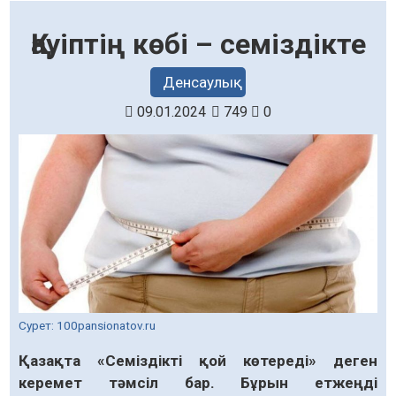
Қауіптің көбі – семіздікте
Денсаулық
09.01.2024
749
0
Сурет: 100pansionatov.ru
Қазақта «Семіздікті қой көтереді» деген
керемет тәмсіл бар. Бұрын етжеңді