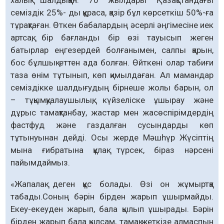
семіздік 25%- ды құраса, қазір бұл көрсеткіш 50%-ға
тұрақтаған. Өткен бабалардың әсерлі әңгімесіне иек
артсақ, бір бағланды бір өзі тауысып жеген
батырлар еңгезердей болғанымен, салпы қарын,
бос бұлшық еттен ада болған. Өйткені олар табиғи
таза өнім тұтынып, көп қимылдаған. Ал мамандар
семіздікке шалдығудың бірнеше жолы барын, ол
– тұқымқуалаушылық, күйзеліске ұшырау және
дұрыс тамақтанбау, жастар мен жасөспірімдердің
фастфуд және газдалған сусындарды көп
тұтынуынан дейді. Осы жерде Мәшһүр Жүсіптің
мына ғибратына құлақ түрсек, біраз нәрсені
пайымдаймыз.
«Жапалақ деген құс болады. Өзі он жұмыртқа
табады.Соның бәрін бірден жарып ұшырмайды.
Екеу-екеуден жарып, бала қылып ұшырады. Бәрін
бірден жарып бала қылсам, тамақ жеткізе алмаспын