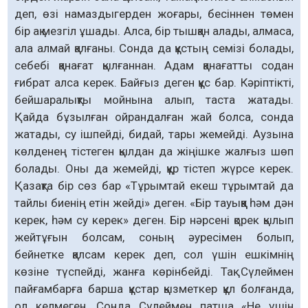
деп, өзі намаздыгерден жоғары, бесіннен төмен
бір ақ мезгіл ұшады. Алса, бір тышқан алады, алмаса,
ала алмай қалғаны. Сонда да құстың семізі болады,
себебі қанағат қылғаннан. Адам қанағатты содан
ғибрат алса керек. Байғыз деген құс бар. Кәріптікті,
бейшаралықты мойнына алып, таста жатады.
Қайда бұзылған ойрандалған жай болса, сонда
жатады, су ішпейді, бидай, тары жемейді. Аузына
көлденең тістеген қылдан да жіңішке жалғыз шөп
болады. Оны да жемейді, құр тістеп жүрсе керек.
Қазақта бір сөз бар «Тұрымтай екеш тұрымтай да
тайлы биенің етін жейді» деген. «Бір тауыққа һәм дән
керек, һәм су керек» деген. Бір нәрсені қорек қылып
жейтұғын болсам, соның әуресімен болып,
бейнетке қалсам керек деп, сол үшін ешкімнің
көзіне түспейді, жанға көрінбейді. Тақ Сүлеймен
пайғамбарға барша құстар қызметкер құл болғанда,
ол келмеген. Сонда Сүлеймен патша «Не үшін