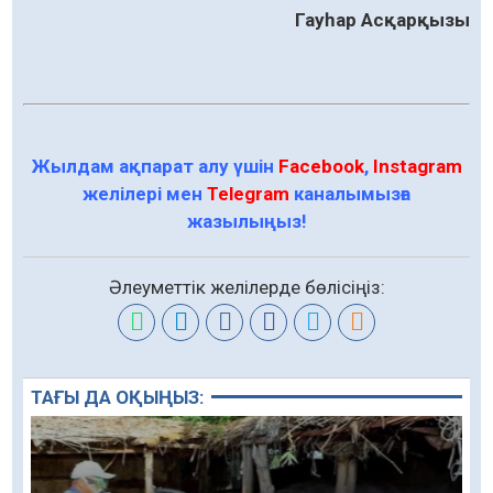
Гауһар Асқарқызы
Жылдам ақпарат алу үшін
Facebook
,
Instagram
желілері мен
Telegram
каналымызға
жазылыңыз!
Әлеуметтік желілерде бөлісіңіз:
ТАҒЫ ДА ОҚЫҢЫЗ: