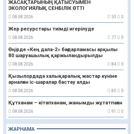
ЖАСАҚТАРЫНЫҢ ҚАТЫСУЫМЕН
ЭКОЛОГИЯЛЫҚ СЕНБІЛІК ӨТТІ
08.08.2026
53
0
Жер ресурстары тиімді игерілуде
08.08.2026
77
0
Өңірде «Кең дала-2» бағдарламасы арқылы
80 шаруашылық қаржыландырылды
08.08.2026
84
0
Қызылордада халықаралық жастар күніне
арналған іс-шаралар бастау алды
08.08.2026
85
0
Құтханам – кітапханам, жанымды жұтатпаған
08.08.2026
91
0
Құрылыс қарқыны – қала дамуының айғағы
ЖАРНАМА
08.08.2026
88
0