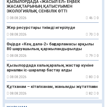
ҚЫЗЫЛОРДАДА «ЖАСЫЛ ЕЛ» ЕҢБЕК
ЖАСАҚТАРЫНЫҢ ҚАТЫСУЫМЕН
ЭКОЛОГИЯЛЫҚ СЕНБІЛІК ӨТТІ
08.08.2026
46
0
Жер ресурстары тиімді игерілуде
08.08.2026
70
0
Өңірде «Кең дала-2» бағдарламасы арқылы
80 шаруашылық қаржыландырылды
08.08.2026
79
0
Қызылордада халықаралық жастар күніне
арналған іс-шаралар бастау алды
08.08.2026
80
0
Құтханам – кітапханам, жанымды жұтатпаған
08.08.2026
82
0
Құрылыс қарқыны – қала дамуының айғағы