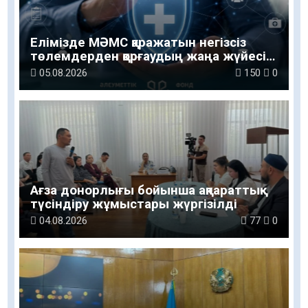
Елімізде МӘМС қаражатын негізсіз
төлемдерден қорғаудың жаңа жүйесі
құрылуда
05.08.2026
150
0
Ағза донорлығы бойынша ақпараттық-
түсіндіру жұмыстары жүргізілді
04.08.2026
77
0