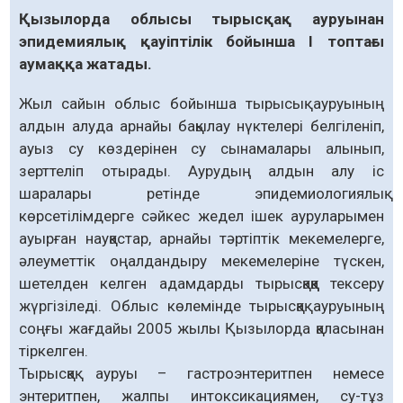
Қызылорда облысы тырысқақ ауруынан
эпидемиялық қауіптілік бойынша І топтағы
аумаққа жатады.
Жыл сайын облыс бойынша тырысық ауруының
алдын алуда арнайы бақылау нүктелері белгіленіп,
ауыз су көздерінен су сынамалары алынып,
зерттеліп отырады. Аурудың алдын алу іс
шаралары ретінде эпидемиологиялық
көрсетілімдерге сәйкес жедел ішек ауруларымен
ауырған науқастар, арнайы тәртіптік мекемелерге,
әлеуметтік оңалдандыру мекемелеріне түскен,
шетелден келген адамдарды тырысқаққа тексеру
жүргізіледі. Облыс көлемінде тырысқақ ауруының
соңғы жағдайы 2005 жылы Қызылорда қаласынан
тіркелген.
Тырысқақ ауруы – гастроэнтеритпен немесе
энтеритпен, жалпы интоксикациямен, су-тұз