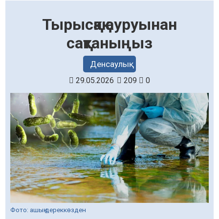
Тырысқақ ауруынан
сақтаныңыз
Денсаулық
29.05.2026
209
0
Фото: ашық дереккөзден