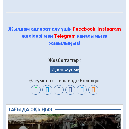
Жылдам ақпарат алу үшін
Facebook
,
Instagram
желілері мен
Telegram
каналымызға
жазылыңыз!
Жазба тэгтері:
денсаулық
Әлеуметтік желілерде бөлісіңіз:
ТАҒЫ ДА ОҚЫҢЫЗ: