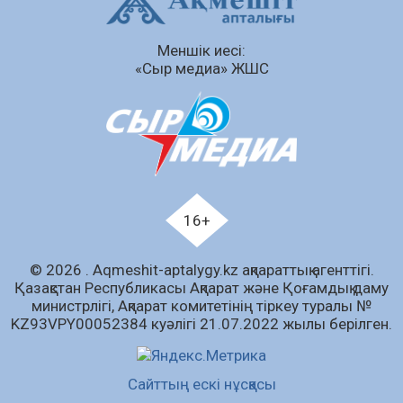
Сыбайлас жемқорлық
Меншік иесі:
07.08.2026
60
0
«Сыр медиа» ЖШС
Аумақтан тыс соттылық – сот төрелігінің
ашықтығы мен қолжетімділігін арттыру
құралы
07.08.2026
62
0
Білім гранты иегерлерінің тізімі шықты
07.08.2026
81
0
16+
«Дауыс беру учаскесін қалай табуға болады?»￼
© 2026 . Аqmeshit-aptalygy.kz ақпараттық агенттігі.
07.08.2026
65
0
Қазақстан Республикасы Ақпарат және Қоғамдық даму
министрлігі, Ақпарат комитетінің тіркеу туралы №
Барлық жаңалық
KZ93VPY00052384 куәлігі 21.07.2022 жылы берілген.
Сайттың ескі нұсқасы