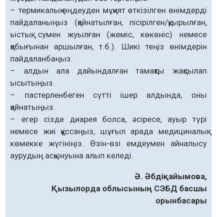
– термикалық өңдеуден мұқият өткізілген өнімдерді
пайдаланыңыз (қайнатылған, пісірілген/қуырылған,
ыстық сумен жуылған (жеміс, көкөніс) немесе
қабығынан аршылған, т.б.). Шикі теңіз өнімдерін
пайдаланбаңыз.
– алдын ала дайындалған тамақты жақсылап
ысытыңыз.
– пастерленбеген сүтті ішер алдында, оны
қайнатыңыз.
– егер сізде диарея болса, әсіресе, ауыр түрі
немесе жиі құссаңыз, шұғыл арада медициналық
көмекке жүгініңіз. Өзін-өзі емдеумен айналысу
аурудың асқынуына алып келеді.
Ә. Әбдіқайымова,
Қызылорда облысының СЭБД басшы
орынбасары