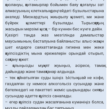
қоюлануы, қантамырлар бойымен баяу қозғалуы зат
алмасуының клеткалық деңгейдегі бұзылыстарына
әкеледі. Миокардтың жиырылу қызметі, ми және
бүйрек қызметтері бұзылады. Тырысқақтың
жасырын мерзімі қысқа – бір күннен бес күнге дейін.
Қазіргі таңда жаз мезгілінде демалыстар
маусымының басталуына байланысты алыс-жақын
шет елдерге саяхаттағанда гигиена мен жеке
қауіпсіздіктің мына ережелерін орындай отырып,
сақтану қажет:
– қолыңызды мұқият жуыңыз, әсіресе, тамақ
дайындар және тамақтанар алдында.
– тек қайнатылған суды ішіңіз. Ыстық шай не кофе,
газдалған су немесе алкогольсіз сусындар және
бөтелкедегі не пакеттегі жеміс шырындары сияқты
сусындар әдетте қауіпсіз саналады.
– егер қауіпсіз судан жасалғанына күмәніңіз болса,
мұзды пайдаланудан бас тартыңыз.