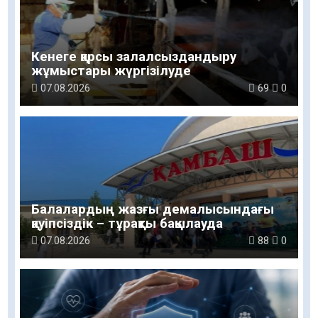
Кенеге қарсы залалсыздандыру
жұмыстары жүргізілуде
07.08.2026
69
0
Балалардың жазғы демалысындағы
қауіпсіздік – тұрақты бақылауда
07.08.2026
88
0