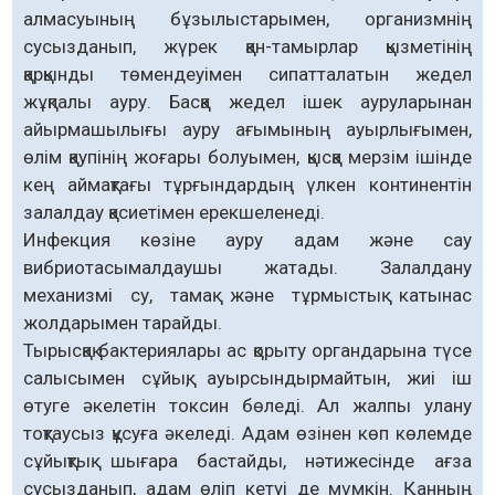
алмасуының бұзылыстарымен, организмнің
сусызданып, жүрек қан-тамырлар қызметінің
қарқынды төмендеуімен сипатталатын жедел
жұқпалы ауру. Басқа жедел ішек ауруларынан
айырмашылығы ауру ағымының ауырлығымен,
өлім қаупінің жоғары болуымен, қысқа мерзім ішінде
кең аймақтағы тұрғындардың үлкен континентін
залалдау қасиетімен ерекшеленеді.
Инфекция көзіне ауру адам және сау
вибриотасымалдаушы жатады. Залалдану
механизмі су, тамақ және тұрмыстық катынас
жолдарымен тарайды.
Тырысқақ бактериялары ас қорыту органдарына түсе
салысымен сұйық, ауырсындырмайтын, жиі іш
өтуге әкелетін токсин бөледі. Ал жалпы улану
тоқтаусыз құсуға әкеледі. Адам өзінен көп көлемде
сұйықтық шығара бастайды, нәтижесінде ағза
сусызданып, адам өліп кетуі де мүмкін. Қанның