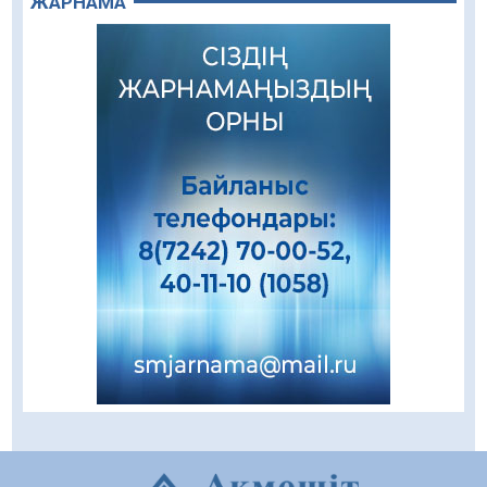
ЖАРНАМА
08.08.2026
81
0
Зәулім ғимараттарда туған жерді түлеткен
азаматтардың қолтаңбасы бар
08.08.2026
196
0
Еңбегі ерлікпен тең мамандық
08.08.2026
80
0
Даналықтың шырағданы, ой-сананың
шамшырағы
08.08.2026
53
0
Кенеге қарсы залалсыздандыру жұмыстары
жүргізілуде
07.08.2026
69
0
Балалардың жазғы демалысындағы
қауіпсіздік – тұрақты бақылауда
07.08.2026
88
0