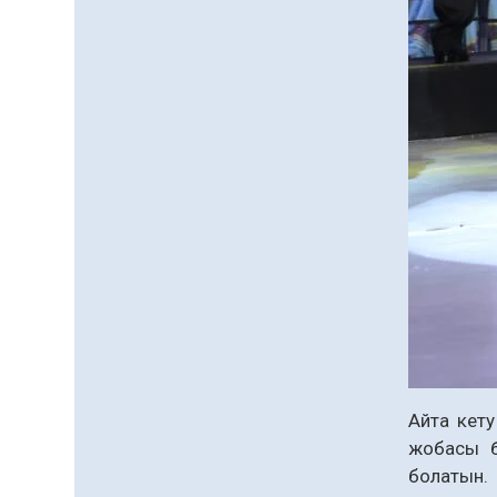
Айта кет
жобасы б
болатын.