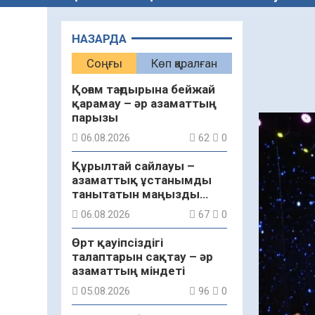
НАЗАРДА
Соңғы
Көп қаралған
Қоғам тағдырына бейжай
қарамау – әр азаматтың
парызы
06.08.2026
62
0
Құрылтай сайлауы –
азаматтық ұстанымды
танытатын маңызды
қадам
06.08.2026
67
0
Өрт қауіпсіздігі
талаптарын сақтау – әр
азаматтың міндеті
05.08.2026
96
0