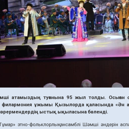
мші атамыздың туғанына 95 жыл толды. Осыған о
 филармония ұжымы Қызылорда қаласында «Ән ағ
көрермендердің ыстық ықыласына бөленді.
ұмар» этно-фольклорлық ансамблі Шәмші әндерін аспа