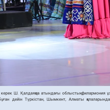
у керек Ш. Қалдаяқов атындағы облыстық филармония 
ұған дейін Түркістан, Шымкент, Алматы қалаларында