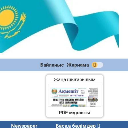
№58
(2270)
04.08.2026
Байланыс
Жарнама
Жаңа шығарылым
PDF мұрағаты
Newspaper
Басқа бөлімдер