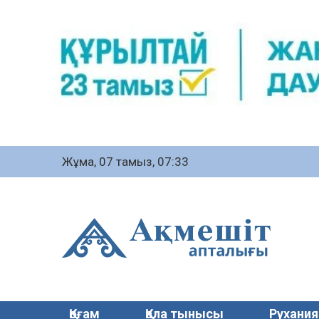
Жұма, 07 тамыз, 07:33
Қоғам
Қала тынысы
Рухания