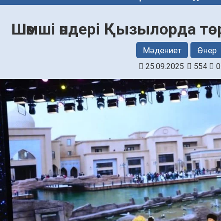
Шәмші әндері Қызылорда т
Мәдениет
Өнер
25.09.2025
554
0