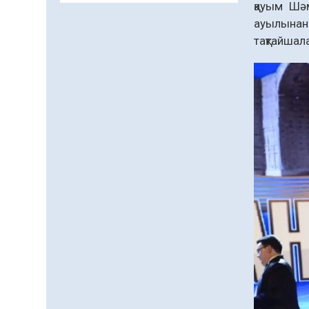
қауым Шә
заманауи панно» атты
шеберлік сағаты өтті
ауылынан 
тақтайшал
05.08.2026
69
0
Цифрландыру саласын
дамыту аясында
салынатын жаңа
орталықтың жобасы
05.08.2026
107
0
талқыланды
Құқықтық статистика
және арнайы есепке алу
жөніндегі комитеттің
Қызылорда облысы
04.08.2026
92
0
бойынша
департаментінің
Қазақстандықтардың
басшысы тағайындалды
72,3%-ы жаңа Құрылтай
үшін дауыс беруге дайын
04.08.2026
79
0
Мектептен – Ұлттық ұлан