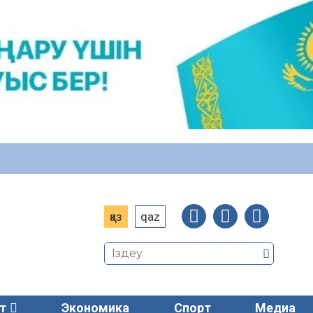
қаз
qaz
т
Экономика
Спорт
Медиа