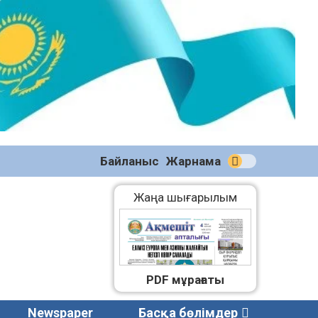
№58
(2270)
04.08.2026
Байланыс
Жарнама
Жаңа шығарылым
PDF мұрағаты
Newspaper
Басқа бөлімдер