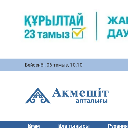
Бейсенбі, 06 тамыз, 10:10
Қоғам
Қала тынысы
Рухания