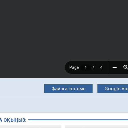
Файлға сілтеме
Google Vi
А ОҚЫҢЫЗ: