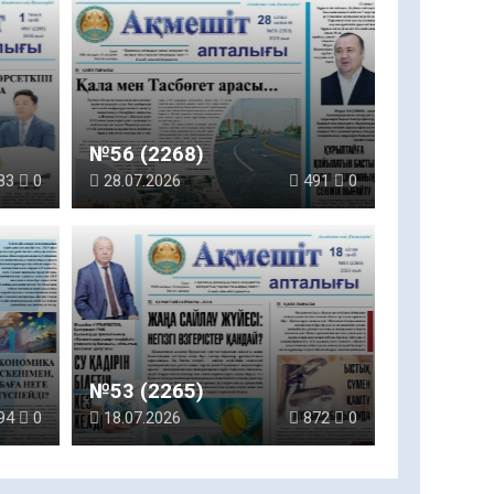
№56 (2268)
83
0
28.07.2026
491
0
№53 (2265)
94
0
18.07.2026
872
0