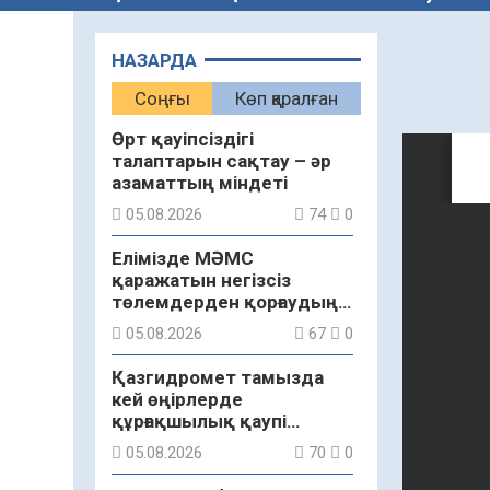
НАЗАРДА
Соңғы
Көп қаралған
Өрт қауіпсіздігі
талаптарын сақтау – әр
азаматтың міндеті
05.08.2026
74
0
Елімізде МӘМС
қаражатын негізсіз
төлемдерден қорғаудың
жаңа жүйесі құрылуда
05.08.2026
67
0
Қазгидромет тамызда
кей өңірлерде
құрғақшылық қаупі
жоғары екенін болжады
05.08.2026
70
0