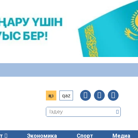
қаз
qaz
т
Экономика
Спорт
Медиа