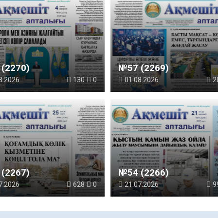
(2270)
№57 (2269)
8.2026
130
0
01.08.2026
2
(2267)
№54 (2266)
7.2026
628
0
21.07.2026
9