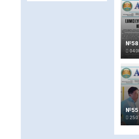
және арнайы есепке алу
жөніндегі комитеттің
Қызылорда облысы
04.08.2026
78
0
бойынша
департаментінің
Қазақстандықтардың
басшысы тағайындалды
72,3%-ы жаңа Құрылтай
№58 
үшін дауыс беруге дайын
04.0
04.08.2026
65
0
Мектептен – Ұлттық ұлан
сапына
04.08.2026
72
0
Ағза донорлығы бойынша
ақпараттық-түсіндіру
жұмыстары жүргізілді
№55 
04.08.2026
57
0
25.0
Трансплантациялық
үйлестіру және донорлық