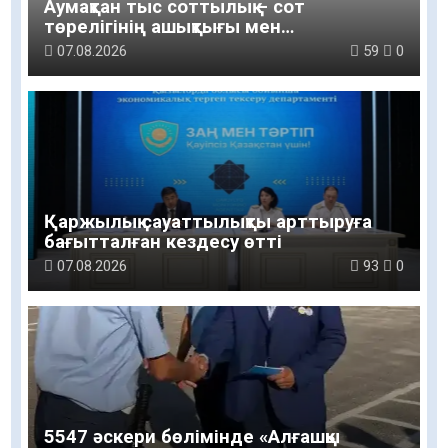
Аумақтан тыс соттылық – сот
төрелігінің ашықтығы мен
қолжетімділігін арттыру құралы
07.08.2026
59
0
Қаржылық сауаттылықты арттыруға
бағытталған кездесу өтті
07.08.2026
93
0
5547 әскери бөлімінде «Алғашқы