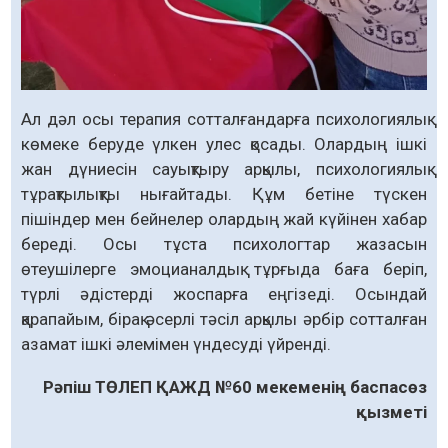
Ал дәл осы терапия сотталғандарға психологиялық
көмеке беруде үлкен улес қосады. Олардың ішкі
жан дүниесін сауықтыру арқылы, психологиялық
тұрақтылықты нығайтады. Құм бетіне түскен
пішіндер мен бейнелер олардың жай күйінен хабар
береді. Осы тұста психологтар жазасын
өтеушілерге эмоцианалдық тұрғыда баға беріп,
түрлі әдістерді жоспарға еңгізеді. Осындай
қарапайым, бірақ әсерлі тәсіл арқылы әрбір сотталған
азамат ішкі әлемімен үндесуді үйренді.
Рәпіш ТӨЛЕП ҚАЖД №60 мекеменің баспасөз
қызметі