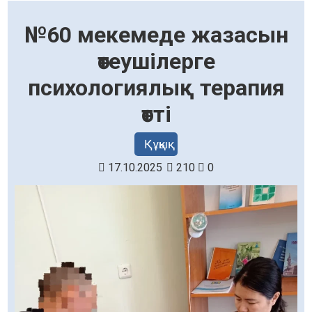
№60 мекемеде жазасын
өтеушілерге
психологиялық терапия
өтті
Құқық
17.10.2025
210
0