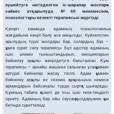
күшейтуге негізделген іс-шаралар жоспарға
сәйкес атқарылуда. №60 мекемесінің
психологтары кезекті терапиясын жүргізді.
Қазіргі заманда адамның психологиялық
жағдайына көңіл бөлу аса маңызды. Күйзелістен
арылудың түрлі жолдары бар, солардың бірі –
құмға сурет салу терапиясы. Бұл әдістер адамның
ішкі әлемін тыныштандырып, эмоцияларын
бейнелеу арқылы жеңілдетуге бағыталған. Құм
терапиясы – арнайы жәшікке салынған ұсақ құммен
әртүрлі бейнелер жасау тәсілі. Адам құммен
бейнелеу арқылы өз сезімін, қорқынышын немесе
армандарын бейсаналы түрде сыртқа шығарады.
Құмның табиғи қасиеті де осы ішкі тепе-теңдікті
орнату. Адамның бар ойы саусақ қиылдарымен құм
бетінде суреттеледі.