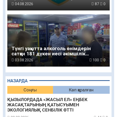
04.08.2026
87
0
Түнгі уақытта алкоголь өнімдерін
сатқан 181 дүкен иесі әкімшілік
жауапкершілікке тартылды
03.08.2026
100
0
НАЗАРДА
Соңғы
Көп қаралған
ҚЫЗЫЛОРДАДА «ЖАСЫЛ ЕЛ» ЕҢБЕК
ЖАСАҚТАРЫНЫҢ ҚАТЫСУЫМЕН
ЭКОЛОГИЯЛЫҚ СЕНБІЛІК ӨТТІ