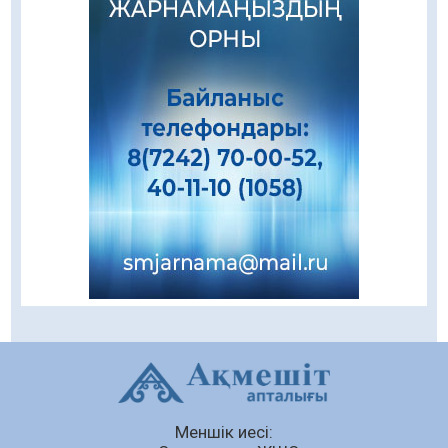
08.08.2026
150
0
Еңбегі ерлікпен тең мамандық
08.08.2026
70
0
Даналықтың шырағданы, ой-сананың
шамшырағы
08.08.2026
52
0
Кенеге қарсы залалсыздандыру жұмыстары
жүргізілуде
07.08.2026
66
0
Балалардың жазғы демалысындағы
қауіпсіздік – тұрақты бақылауда
07.08.2026
83
0
Сыбайлас жемқорлық
Меншік иесі:
07.08.2026
57
0