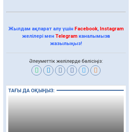
Жылдам ақпарат алу үшін
Facebook
,
Instagram
желілері мен
Telegram
каналымызға
жазылыңыз!
Әлеуметтік желілерде бөлісіңіз:
ТАҒЫ ДА ОҚЫҢЫЗ: