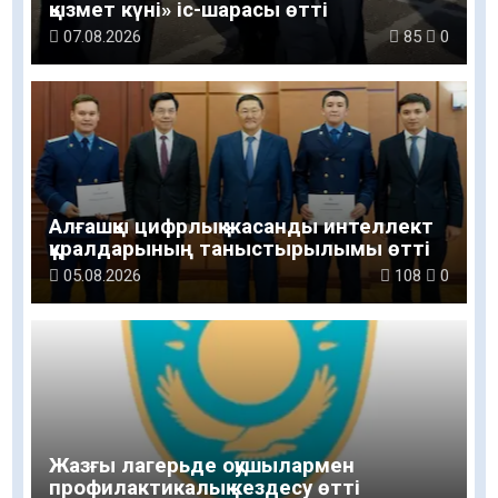
қызмет күні» іс-шарасы өтті
07.08.2026
85
0
Алғашқы цифрлық жасанды интеллект
құралдарының таныстырылымы өтті
05.08.2026
108
0
Жазғы лагерьде оқушылармен
профилактикалық кездесу өтті