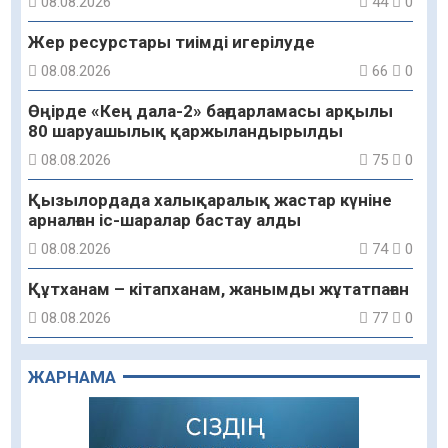
08.08.2026
44
0
Жер ресурстары тиімді игерілуде
08.08.2026
66
0
Өңірде «Кең дала-2» бағдарламасы арқылы
80 шаруашылық қаржыландырылды
08.08.2026
75
0
Қызылордада халықаралық жастар күніне
арналған іс-шаралар бастау алды
08.08.2026
74
0
Құтханам – кітапханам, жанымды жұтатпаған
08.08.2026
77
0
Құрылыс қарқыны – қала дамуының айғағы
ЖАРНАМА
08.08.2026
76
0
Зәулім ғимараттарда туған жерді түлеткен
азаматтардың қолтаңбасы бар