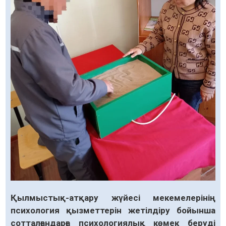
Қылмыстық-атқару жүйесі мекемелерінің
психология қызметтерін жетілдіру бойынша
сотталғандарға психологиялық көмек беруді