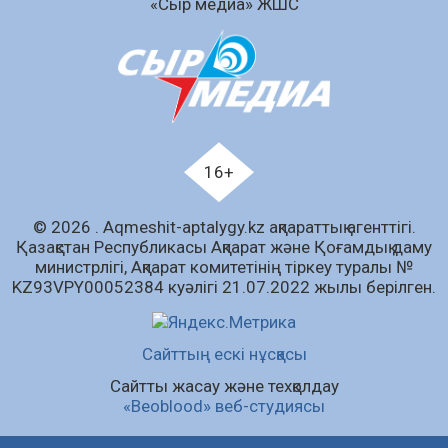
«Сыр медиа» ЖШС
Аумақтан тыс соттылық – сот төрелігінің
ашықтығы мен қолжетімділігін арттыру
құралы
07.08.2026
59
0
Білім гранты иегерлерінің тізімі шықты
07.08.2026
75
0
16+
«Дауыс беру учаскесін қалай табуға болады?»￼
© 2026 . Аqmeshit-aptalygy.kz ақпараттық агенттігі.
07.08.2026
62
0
Қазақстан Республикасы Ақпарат және Қоғамдық даму
министрлігі, Ақпарат комитетінің тіркеу туралы №
Барлық жаңалық
KZ93VPY00052384 куәлігі 21.07.2022 жылы берілген.
Сайттың ескі нұсқасы
Сайтты жасау және техқолдау
«Beoblood» веб-студиясы