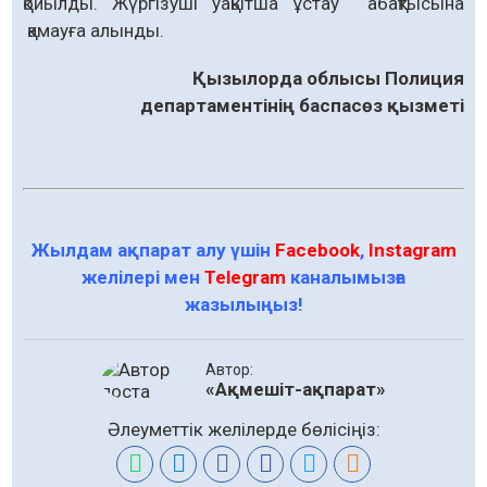
қойылды. Жүргізуші уақытша ұстау абақтысына
қамауға алынды.
Қызылорда облысы Полиция
департаментінің баспасөз қызметі
Жылдам ақпарат алу үшін
Facebook
,
Instagram
желілері мен
Telegram
каналымызға
жазылыңыз!
Автор:
«Ақмешіт-ақпарат»
Әлеуметтік желілерде бөлісіңіз: