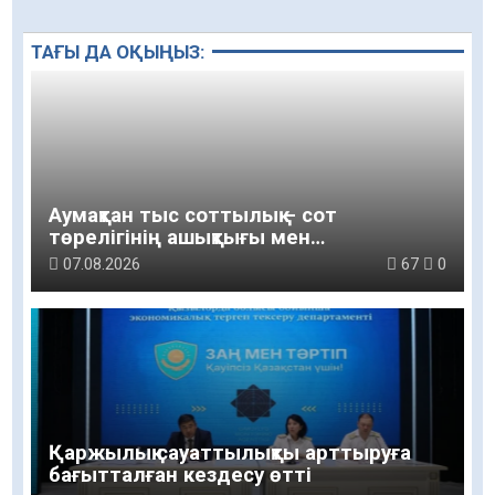
ТАҒЫ ДА ОҚЫҢЫЗ:
Аумақтан тыс соттылық – сот
төрелігінің ашықтығы мен
қолжетімділігін арттыру құралы
07.08.2026
67
0
Қаржылық сауаттылықты арттыруға
бағытталған кездесу өтті