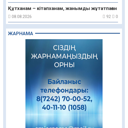
Құтханам – кітапханам, жанымды жұтатпаған
08.08.2026
92
0
Құрылыс қарқыны – қала дамуының айғағы
ЖАРНАМА
08.08.2026
89
0
Зәулім ғимараттарда туған жерді түлеткен
азаматтардың қолтаңбасы бар
08.08.2026
235
0
Еңбегі ерлікпен тең мамандық
08.08.2026
85
0
Даналықтың шырағданы, ой-сананың
шамшырағы
08.08.2026
62
0
Кенеге қарсы залалсыздандыру жұмыстары
жүргізілуде