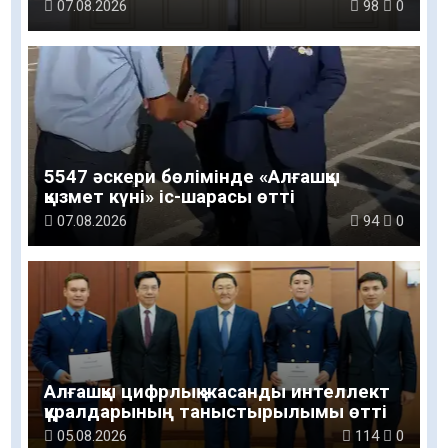
07.08.2026
98
0
5547 әскери бөлімінде «Алғашқы
қызмет күні» іс-шарасы өтті
07.08.2026
94
0
Алғашқы цифрлық жасанды интеллект
құралдарының таныстырылымы өтті
05.08.2026
114
0