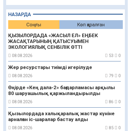
НАЗАРДА
Соңғы
Көп қаралған
ҚЫЗЫЛОРДАДА «ЖАСЫЛ ЕЛ» ЕҢБЕК
ЖАСАҚТАРЫНЫҢ ҚАТЫСУЫМЕН
ЭКОЛОГИЯЛЫҚ СЕНБІЛІК ӨТТІ
08.08.2026
53
0
Жер ресурстары тиімді игерілуде
08.08.2026
79
0
Өңірде «Кең дала-2» бағдарламасы арқылы
80 шаруашылық қаржыландырылды
08.08.2026
86
0
Қызылордада халықаралық жастар күніне
арналған іс-шаралар бастау алды
08.08.2026
85
0