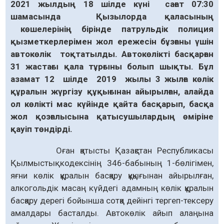
2021 жылдың 18 шілде күні сағат 07:30
шамасында Қызылорда қаласының
көшелерінің бірінде патрульдік полиция
қызметкерлерімен жол ережесін бұзғаны үшін
автокөлік тоқтатылды. Автокөлікті басқарған
31 жастағы қала тұрғыны болып шықты. Бұл
азамат 12 шілде 2019 жылы 3 жылға көлік
құралын жүргізу құқығынан айырылған, алайда
ол көлікті мас күйінде қайта басқарып, басқа
жол қозғалысына қатысушылардың өміріне
қауіп төндірді.
Оған қатысты Қазақстан Республикасы
Қылмыстық кодексінің 346-бабының 1-бөлігімен,
яғни көлік құралын басқару құқығынан айырылған,
алкогольдік масаң күйдегі адамның көлік құралын
басқару дерегі бойынша сотқа дейінгі тергеп-тексеру
амалдары басталды. Автокөлік айып алаңына