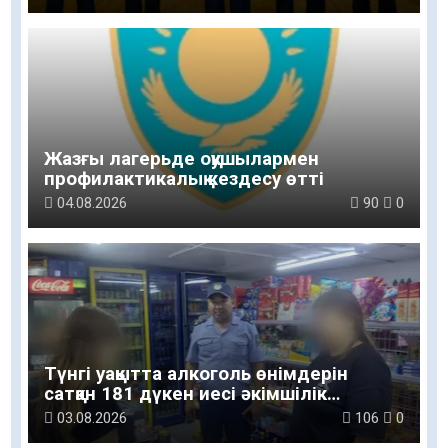
Жазғы лагерьде оқушылармен
профилактикалық кездесу өтті
04.08.2026
90
0
Түнгі уақытта алкоголь өнімдерін
сатқан 181 дүкен иесі әкімшілік
жауапкершілікке тартылды
03.08.2026
106
0