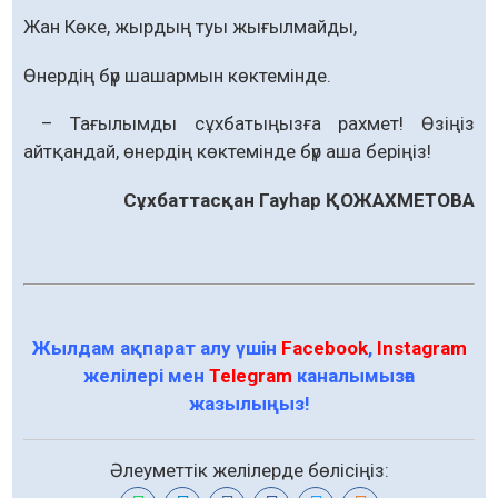
Жан Көке, жырдың туы жығылмайды,
Өнердің бүр шашармын көктемінде.
– Тағылымды сұхбатыңызға рахмет! Өзіңіз
айтқандай, өнердің көктемінде бүр аша беріңіз!
Сұхбаттасқан Гауһар ҚОЖАХМЕТОВА
Жылдам ақпарат алу үшін
Facebook
,
Instagram
желілері мен
Telegram
каналымызға
жазылыңыз!
Әлеуметтік желілерде бөлісіңіз: