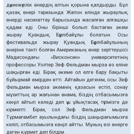
дүниежүзілік өнердің алтын қорына қалдырды. Бұл
қазақ өнері тарихында Жапон елінде жыраулық
өнерді насихаттау барысында жасалған алғашқы
қадам еді. Оны бірінші болып бастаған әкем
жырау Қуандық Бүрлібайұлы болатын. Осы
фестивальде жырау Қуандық Бүрлібайұлының
өнеріне тәнті болған Американың өнер зерттеушісі
Мадисондағы «Висконсин» университетінің
профессоры Уолтер Зеф Фельдман мырза өз еліне
шақырған еді. Бірақ әкеме ол елге бару бақыты
бұйырмай өмірден өтті. Айтайын дегенім, осы Зеф
Фельдман мырза әкемнің қазасын естіп, сонау
мұхиттың әр жағынан анама, біздің отбасымызға
көңіл айтып келеді деп үш ұйықтасақ түсімізге де
кірмепті. Бірақ сол Зеф Фельдман мырза
Тұрмағамбет ауылындағы біздің шаңырағымызға
келіп, отбасымызға көңіл айтты. Мұның өзі өнерге
деген құрмет деп білдім.