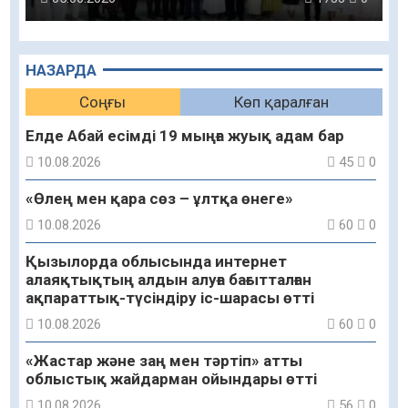
НАЗАРДА
Соңғы
Көп қаралған
Елде Абай есімді 19 мыңға жуық адам бар
10.08.2026
45
0
«Өлең мен қара сөз – ұлтқа өнеге»
10.08.2026
60
0
Қызылорда облысында интернет
алаяқтықтың алдын алуға бағытталған
ақпараттық-түсіндіру іс-шарасы өтті
10.08.2026
60
0
«Жастар және заң мен тәртіп» атты
облыстық жайдарман ойындары өтті
10.08.2026
56
0