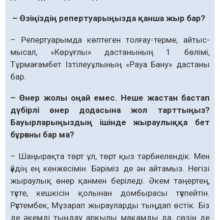
– Өзіңіздің репертуарыңызда қанша жыр бар?
– Репертуарымда көптеген толғау-терме, айтыс-
мысал, «Көрұғлы» дастанының 1 бөлімі,
Тұрмағамбет Ізтілеуұлының «Рауа Бану» дастаны
бар.
– Өнер жолы оңай емес. Неше жастан бастап
дүбірлі өнер додасына жол тарттыңыз?
Бауырларыңыздың ішінде жыраулыққа бет
бұрғаны бар ма?
– Шаңырақта төрт ұл, төрт қыз тәрбиелендік. Мен
үйдің ең кенжесімін. Бәріміз де ән айтамыз. Негізі
жыраулық өнер қанмен беріледі. Әкем таңертең,
түсте, кешкісін қолынан домбырасы түспейтін.
Рүстембек, Мұзарап жырауларды тыңдап өстік. Біз
де әкемді тыңдау арқылы мақамды да, сөзін де