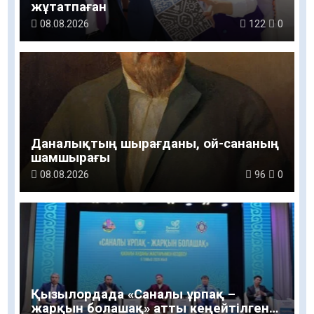
жұтатпаған
08.08.2026
122
0
Даналықтың шырағданы, ой-сананың
шамшырағы
08.08.2026
96
0
Қызылордада «Саналы ұрпақ –
жарқын болашақ» атты кеңейтілген