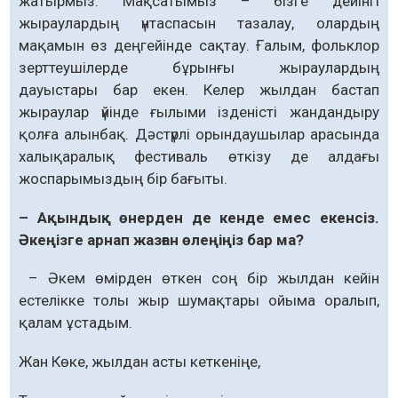
жатырмыз. Мақсатымыз – бізге дейінгі
жыраулардың үнтаспасын тазалау, олардың
мақамын өз деңгейінде сақтау. Ғалым, фольклор
зерттеушілерде бұрынғы жыраулардың
дауыстары бар екен. Келер жылдан бастап
жыраулар үйінде ғылыми ізденісті жандандыру
қолға алынбақ. Дәстүрлі орындаушылар арасында
халықаралық фестиваль өткізу де алдағы
жоспарымыздың бір бағыты.
– Ақындық өнерден де кенде емес екенсіз.
Әкеңізге арнап жазған өлеңіңіз бар ма?
– Әкем өмірден өткен соң бір жылдан кейін
естелікке толы жыр шумақтары ойыма оралып,
қалам ұстадым.
Жан Көке, жылдан асты кеткеніңе,