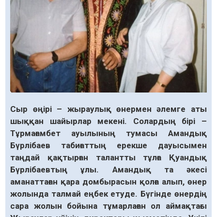
Сыр өңірі – жыраулық өнермен әлемге аты
шыққан шайырлар мекені. Солардың бірі –
Тұрмағамбет ауылының тумасы Амандық
Бүрлібаев табиғаттың ерекше дауысымен
таңдай қақтырған талантты тұлға Қуандық
Бүрлібаевтың ұлы. Амандық та әкесі
аманаттаған қара домбырасын қолға алып, өнер
жолында талмай еңбек етуде. Бүгінде өнердің
сара жолын бойына тұмарлаған ол аймақтағы