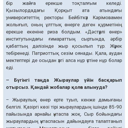
бір жайға ерекше тоқталғым келеді.
Қызылордадағы Қорқыт ата атындағы
университеттің ректоры Бейбіткүл Кәрімовамен
жолығып, оның ұлттық өнерге деген құрметінің
ерекше екеніне риза болдым. «Дәстүрлі өнер»
институтындағы ғимараттың сыртында, әрбір
қабаттың дәлізінде жыр қосылып тұр. Жүрек
тебіренеді. Патриоттық сезім оянады. Қала, аудан
мектептері де осыдан үлгі алса нұр үстіне нұр болар
еді.
– Бүгінгі таңда Жыраулар үйін басқарып
отырсыз. Қандай жобалар қолға алынуда?
– Жыраулық өнер ерте туып, кенже дамығаны
белгілі. Қазіргі көзі тірі жыраулардың ішінде 85-90
пайызында арнайы үнтаспа жоқ. Сыр бойындағы
жыраулардың үнтаспасын дайындауға талаптанып