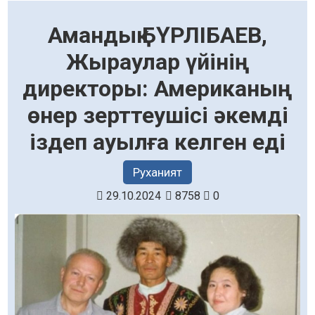
Амандық БҮРЛІБАЕВ,
Жыраулар үйінің
директоры: Американың
өнер зерттеушісі әкемді
іздеп ауылға келген еді
Руханият
29.10.2024
8758
0