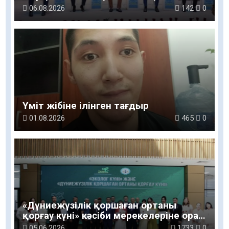
мәжіліс өтті
06.08.2026
142
0
Үміт жібіне ілінген тағдыр
01.08.2026
465
0
«Дүниежүзілік қоршаған ортаны
қорғау күні» кәсіби мерекелеріне орай
сала мамандары марапатталды
05.06.2026
1733
0