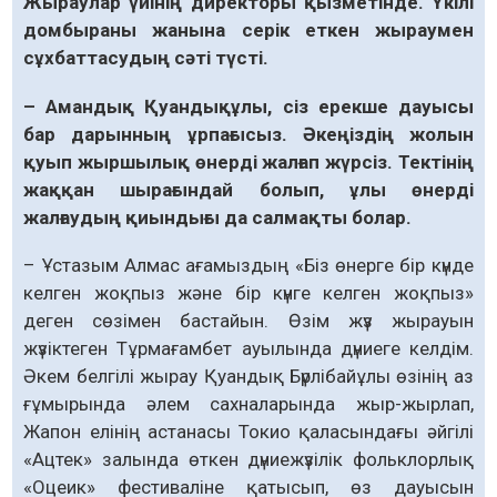
Жыраулар үйінің директоры қызметінде. Үкілі
домбыраны жанына серік еткен жыраумен
сұхбаттасудың сәті түсті.
– Амандық Қуандықұлы, сіз ерекше дауысы
бар дарынның ұрпағысыз. Әкеңіздің жолын
қуып жыршылық өнерді жалғап жүрсіз. Тектінің
жаққан шырағындай болып, ұлы өнерді
жалғаудың қиындығы да салмақты болар.
– Ұстазым Алмас ағамыздың «Біз өнерге бір күнде
келген жоқпыз және бір күнге келген жоқпыз»
деген сөзімен бастайын. Өзім жүз жырауын
жүзіктеген Тұрмағамбет ауылында дүниеге келдім.
Әкем белгілі жырау Қуандық Бүрлібайұлы өзінің аз
ғұмырында әлем сахналарында жыр-жырлап,
Жапон елінің астанасы Токио қаласындағы әйгілі
«Ацтек» залында өткен дүниежүзілік фольклорлық
«Оцеик» фестиваліне қатысып, өз дауысын