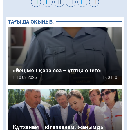
ТАҒЫ ДА ОҚЫҢЫЗ:
«Өлең мен қара сөз – ұлтқа өнеге»
10.08.2026
60
0
Құтханам – кітапханам, жанымды