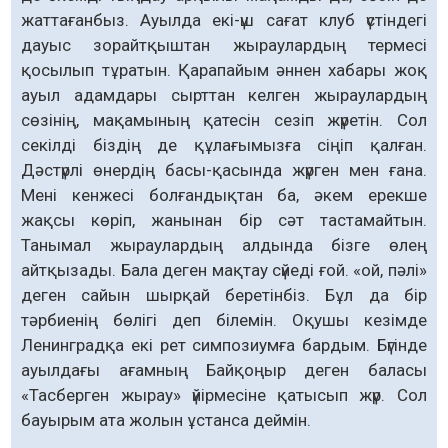
жаттағанбыз. Ауылда екі-үш сағат клуб үстіндегі
дауыс зорайтқыштан жыраулардың термесі
қосылып тұратын. Қарапайым әннен хабары жоқ
ауыл адамдары сырттан келген жыраулардың
сөзінің, мақамының қатесін сезіп жүретін. Сол
секілді біздің де құлағымызға сіңіп қалған.
Дәстүрлі өнердің басы-қасында жүрген мен ғана.
Мені кенжесі болғандықтан ба, әкем ерекше
жақсы көріп, жанынан бір сәт тастамайтын.
Танымал жыраулардың алдында бізге өлең
айтқызады. Бала деген мақтау сүйеді ғой. «ой, пәлі»
деген сайын шырқай беретінбіз. Бұл да бір
тәрбиенің бөлігі деп білемін. Оқушы кезімде
Ленинградқа екі рет симпозиумға бардым. Бүгінде
ауылдағы ағамның Байқоңыр деген баласы
«Тасберген жырау» үйірмесіне қатысып жүр. Сол
бауырым ата жолын ұстанса деймін.