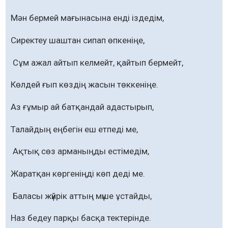
Мән бермей мағынасына енді іздедім,
Сиректеу шаштан сипап өпкеніңе,
Сұм ажал айтып келмейт, қайтып бермейт,
Көлдей ғып көздің жасын төккеніңе.
Аз ғұмыр ай батқандай адастырып,
Талайдың еңбегін еш етпеді ме,
Ақтық сөз арманыңды естімедім,
Жаратқан көргеніңді көп деді ме.
Баласы жүйрік аттың мүше ұстайды,
Наз бедеу парқы басқа тектерінде.