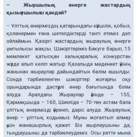
– Жыршылық өнерге жастардың
қызығушылығы қандай?
– Ұлттық өнеріміздің қатарындағы күйшілік, қобыз,
қолөнермен ғана шетелдіктерді тәнті етеміз деп
ойлаймын. Қазіргі жастардың жыраулық өнерге
ұмтылысы жақсы. Шәкірттеріміз Бакуге барып, 15
мемлекет қатысқан халықаралық конкурстан
жүлде алып келіп жатыр. Қазалыда мәдениет үйінің
жанынан жыраулар дайындайтын бөлім ашылды.
Сонда тәрбиеленген шәкірттер жоғарғы оқу
орындарында дәстүрлі өнер бағытында білім
алуда. Аралдағы Жыраулар үйінде – 155,
Қармақшыда – 160, Шиеліде – 70-тен астам бала
ұлттық өнерімізді үйреніп, дәріс алуда. Жыраулық
өнер – ұлттық кодымыз. Мұны жоғалтып алмау
үшін жанашырлық қажет. Біз жырлаушыны да,
тыңдаушыны да тәрбиелеудеміз. Осы ретте мына