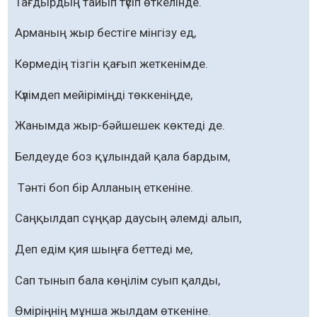
Тағдырдың тайып түсіп өткелінде.
Арманың жыр бестіге мінгізу ед,
Көрмедің тізгін қағып жеткенімде.
Күлімдеп мейіріміңді төккеніңде,
Жанымда жыр-бәйшешек көктеді де.
Белдеуде боз құлындай қала бардым,
Тәнті боп бір Алланың еткеніне.
Саңқылдап сұңқар даусың әлемді алып,
Деп едім қия шыңға беттеді ме,
Сап тынып бала көңілім суып қалды,
Өміріңнің мұнша жылдам өткеніне.