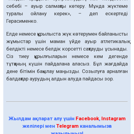
себебі – ауыр салмақты көтеру. Мұнда жүктеме
туралы ойлану керек», – деп ескертеді
Герасименко.
Елде немесе құрылыста жүк көтерумен байланысты
жұмыстар үшін маман үйде ауыр атлетикалық
белдікті немесе белдік корсетті сақтауды ұсынады.
Сіз тиеу құрылғыларын немесе кем дегенде
тұтқаның күшін пайдалана аласыз. Бұл жағдайда
дене бітімін бақылау маңызды. Созылуға арналған
балдақтар аурудың алдын алуда пайдасы зор.
Жылдам ақпарат алу үшін
Facebook
,
Instagram
желілері мен
Telegram
каналымызға
жазылыңыз!