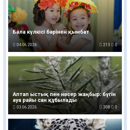
Бала күлкісі бәрінен қымбат
04.06.2026
213
0
Аптап ыстық пен нөсер жаңбыр: бүгін
ауа райы сан құбылады
03.06.2026
308
0