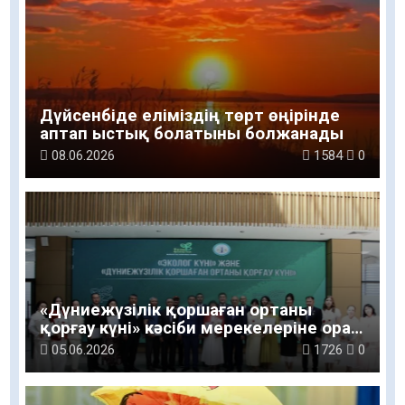
Дүйсенбіде еліміздің төрт өңірінде
аптап ыстық болатыны болжанады
08.06.2026
1584
0
«Дүниежүзілік қоршаған ортаны
қорғау күні» кәсіби мерекелеріне орай
сала мамандары марапатталды
05.06.2026
1726
0