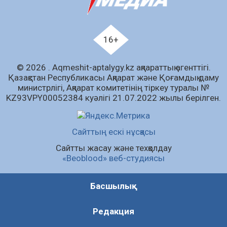
07.08.2026
65
0
Білім гранты иегерлерінің тізімі шықты
07.08.2026
85
0
16+
«Дауыс беру учаскесін қалай табуға болады?»￼
© 2026 . Аqmeshit-aptalygy.kz ақпараттық агенттігі.
07.08.2026
69
0
Қазақстан Республикасы Ақпарат және Қоғамдық даму
министрлігі, Ақпарат комитетінің тіркеу туралы №
Барлық жаңалық
KZ93VPY00052384 куәлігі 21.07.2022 жылы берілген.
Сайттың ескі нұсқасы
Сайтты жасау және техқолдау
«Beoblood» веб-студиясы
Басшылық
Редакция