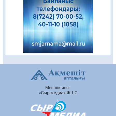
08.08.2026
83
0
Даналықтың шырағданы, ой-сананың
шамшырағы
08.08.2026
58
0
Кенеге қарсы залалсыздандыру жұмыстары
жүргізілуде
07.08.2026
75
0
Балалардың жазғы демалысындағы
қауіпсіздік – тұрақты бақылауда
07.08.2026
93
0
Сыбайлас жемқорлық
Меншік иесі:
07.08.2026
63
0
«Сыр медиа» ЖШС
Аумақтан тыс соттылық – сот төрелігінің
ашықтығы мен қолжетімділігін арттыру
құралы