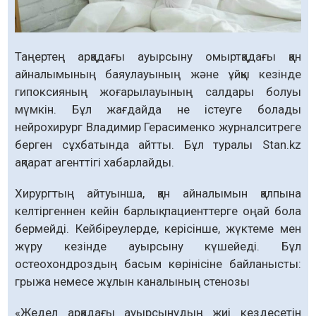
Таңертең арқадағы ауырсыну омыртқадағы қан
айналымының баяулауының және ұйқы кезінде
гипоксияның жоғарылауының салдары болуы
мүмкін. Бұл жағдайда не істеуге болады
нейрохирург Владимир Герасименко журналситреге
берген сұхбатында айтты. Бұл туралы Stan.kz
ақпарат агенттігі хабарлайды.
Хирургтың айтуынша, қан айналымын қалпына
келтіргеннен кейін барлық пациенттерге оңай бола
бермейді. Кейбіреулерде, керісінше, жүктеме мен
жүру кезінде ауырсыну күшейеді. Бұл
остеохондроздың басым көрінісіне байланысты:
грыжа немесе жұлын каналының стенозы
«Жедел арқадағы ауырсынудың жиі кездесетін