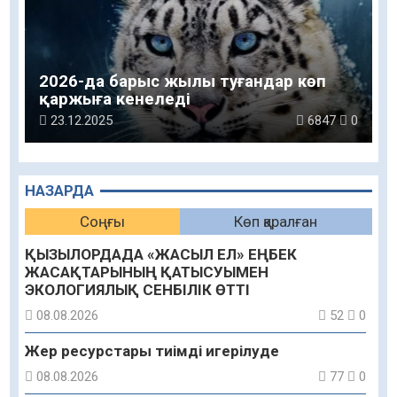
2026-да барыс жылы туғандар көп
қаржыға кенеледі
23.12.2025
6847
0
НАЗАРДА
Соңғы
Көп қаралған
ҚЫЗЫЛОРДАДА «ЖАСЫЛ ЕЛ» ЕҢБЕК
ЖАСАҚТАРЫНЫҢ ҚАТЫСУЫМЕН
ЭКОЛОГИЯЛЫҚ СЕНБІЛІК ӨТТІ
08.08.2026
52
0
Жер ресурстары тиімді игерілуде
08.08.2026
77
0