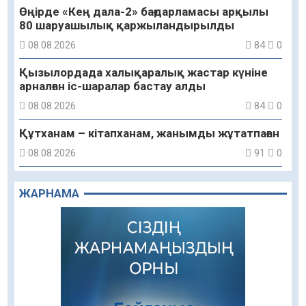
Өңірде «Кең дала-2» бағдарламасы арқылы
80 шаруашылық қаржыландырылды
08.08.2026
84
0
Қызылордада халықаралық жастар күніне
арналған іс-шаралар бастау алды
08.08.2026
84
0
Құтханам – кітапханам, жанымды жұтатпаған
08.08.2026
91
0
Құрылыс қарқыны – қала дамуының айғағы
ЖАРНАМА
08.08.2026
88
0
Зәулім ғимараттарда туған жерді түлеткен
азаматтардың қолтаңбасы бар
08.08.2026
212
0
Еңбегі ерлікпен тең мамандық