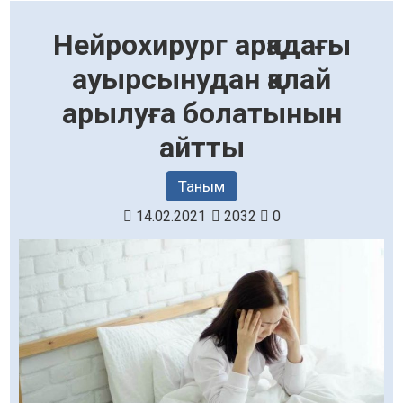
Нейрохирург арқадағы
ауырсынудан қалай
арылуға болатынын
айтты
Таным
14.02.2021
2032
0