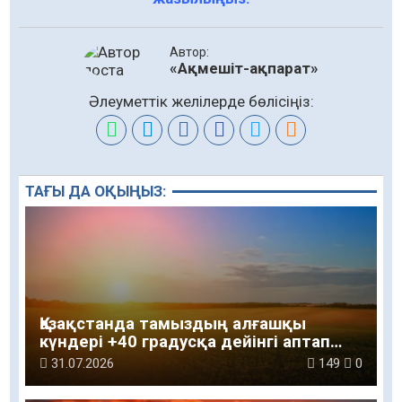
Автор:
«Ақмешіт-ақпарат»
Әлеуметтік желілерде бөлісіңіз:
ТАҒЫ ДА ОҚЫҢЫЗ:
Қазақстанда тамыздың алғашқы
күндері +40 градусқа дейінгі аптап
ыстық сақталады
31.07.2026
149
0