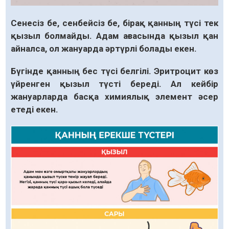
Сенесіз бе, сенбейсіз бе, бірақ қанның түсі тек
қызыл болмайды. Адам ағзасында қызыл қан
айналса, ол жануарда әртүрлі болады екен.
Бүгінде қанның бес түсі белгілі. Эритроцит көз
үйренген қызыл түсті береді. Ал кейбір
жануарларда басқа химиялық элемент әсер
етеді екен.