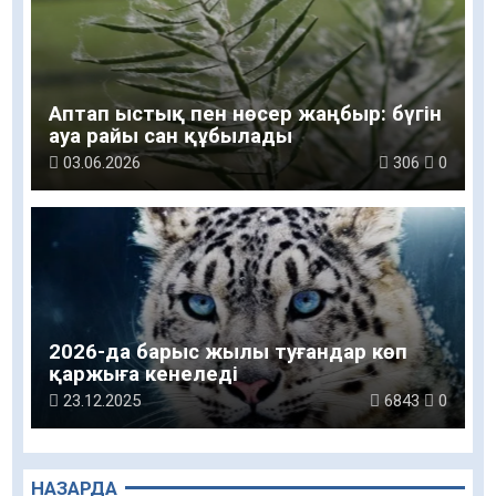
Аптап ыстық пен нөсер жаңбыр: бүгін
ауа райы сан құбылады
03.06.2026
306
0
2026-да барыс жылы туғандар көп
қаржыға кенеледі
23.12.2025
6843
0
НАЗАРДА