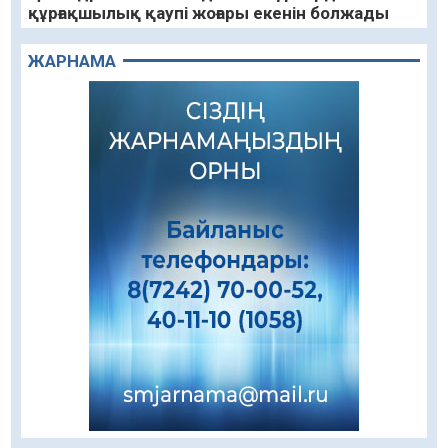
құрғақшылық қаупі жоғары екенін болжады
05.08.2026
77
0
ЖАРНАМА
Алғашқы цифрлық жасанды интеллект
құралдарының таныстырылымы өтті
05.08.2026
92
0
«Қайрат» Чемпиондар лигасының іріктеуінде
«Левскиге» есе жіберді
05.08.2026
77
0
«Ұлттық нақыш – заманауи панно» атты
шеберлік сағаты өтті
05.08.2026
63
0
Цифрландыру саласын дамыту аясында
салынатын жаңа орталықтың жобасы
талқыланды
05.08.2026
100
0