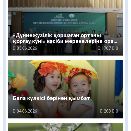
«Дүниежүзілік қоршаған ортаны
қорғау күні» кәсіби мерекелеріне орай
сала мамандары марапатталды
05.06.2026
1707
0
Бала күлкісі бәрінен қымбат
04.06.2026
208
0