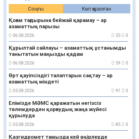
Соңғы
Көп қаралған
Қоғам тағдырына бейжай қарамау – әр
азаматтың парызы
06.08.2026
55
0
Құрылтай сайлауы – азаматтық ұстанымды
танытатын маңызды қадам
06.08.2026
59
0
Өрт қауіпсіздігі талаптарын сақтау – әр
азаматтың міндеті
05.08.2026
91
0
Елімізде МӘМС қаражатын негізсіз
төлемдерден қорғаудың жаңа жүйесі
құрылуда
05.08.2026
85
0
Қазгидромет тамызда кей өңірлерде