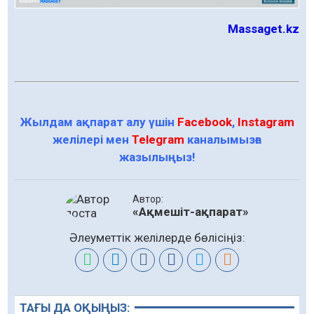
Маssaget.kz
Жылдам ақпарат алу үшін
Facebook
,
Instagram
желілері мен
Telegram
каналымызға
жазылыңыз!
Автор:
«Ақмешіт-ақпарат»
Әлеуметтік желілерде бөлісіңіз:
ТАҒЫ ДА ОҚЫҢЫЗ: