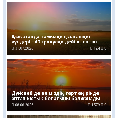
Қазақстанда тамыздың алғашқы
күндері +40 градусқа дейінгі аптап
ыстық сақталады
31.07.2026
124
0
Дүйсенбіде еліміздің төрт өңірінде
аптап ыстық болатыны болжанады
08.06.2026
1579
0