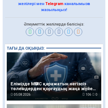
желілері мен
Telegram
каналымызға
жазылыңыз!
Әлеуметтік желілерде бөлісіңіз:
ТАҒЫ ДА ОҚЫҢЫЗ:
Елімізде МӘМС қаражатын негізсіз
төлемдерден қорғаудың жаңа жүйесі
құрылуда
05.08.2026
106
0