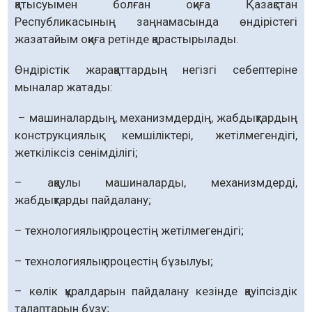
қатысуымен болған оқиға Қазақстан
Республикасының заңнамасында өндірістегі
жазатайым оқиға ретінде қарастырылады.
Өндірістік жарақаттардың негізгі себептеріне
мыналар жатады:
– машиналардың, механизмдердің, жабдықтардың
конструкциялық кемшіліктері, жетілмегендігі,
жеткіліксіз сенімділігі;
– ақаулы машиналарды, механизмдерді,
жабдықтарды пайдалану;
– технологиялық процестің жетілмегендігі;
– технологиялық процестің бұзылуы;
– көлік құралдарын пайдалану кезінде қауіпсіздік
талаптарын бұзу;