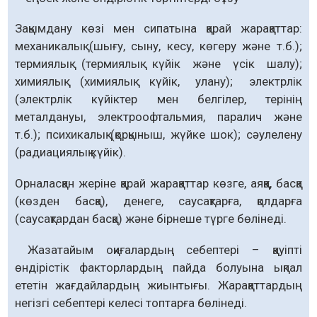
Зақымдану көзі мен сипатына қарай жарақаттар:
механикалық (шығу, сыну, кесу, көгеру және т.б.);
термиялық (термиялық күйік және үсік шалу);
химиялық (химиялық күйік, улану); электрлік
(электрлік күйіктер мен белгілер, терінің
металдануы, электроофтальмия, паралич және
т.б.); психикалық (қорқыныш, жүйке шок); сәулелену
(радиациялық күйік).
Орналасқан жеріне қарай жарақаттар көзге, аяққа, басқа
(көзден басқа), денеге, саусақтарға, қолдарға
(саусақтардан басқа) және бірнеше түрге бөлінеді.
Жазатайым оқиғалардың себептері – қауіпті
өндірістік факторлардың пайда болуына ықпал
ететін жағдайлардың жиынтығы. Жарақаттардың
негізгі себептері келесі топтарға бөлінеді.