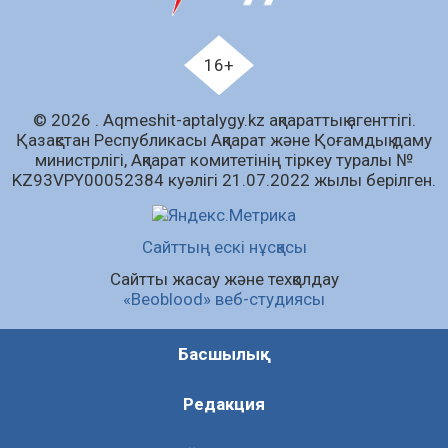
04.08.2026
81
0
Мектептен – Ұлттық ұлан сапына
16+
04.08.2026
89
0
© 2026 . Аqmeshit-aptalygy.kz ақпараттық агенттігі.
Ағза донорлығы бойынша ақпараттық-
Қазақстан Республикасы Ақпарат және Қоғамдық даму
түсіндіру жұмыстары жүргізілді
министрлігі, Ақпарат комитетінің тіркеу туралы №
04.08.2026
69
0
KZ93VPY00052384 куәлігі 21.07.2022 жылы берілген.
Трансплантациялық үйлестіру және
донорлық процесті ұйымдастыру»
Сайттың ескі нұсқасы
тақырыбында семинар өткізілді
Сайтты жасау және техқолдау
04.08.2026
70
0
«Beoblood» веб-студиясы
Барлық жаңалық
Басшылық
Редакция