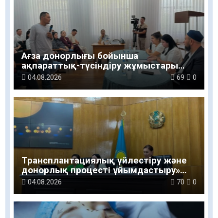
Ағза донорлығы бойынша
ақпараттық-түсіндіру жұмыстары
жүргізілді
04.08.2026
69
0
Трансплантациялық үйлестіру және
донорлық процесті ұйымдастыру»
тақырыбында семинар өткізілді
04.08.2026
70
0