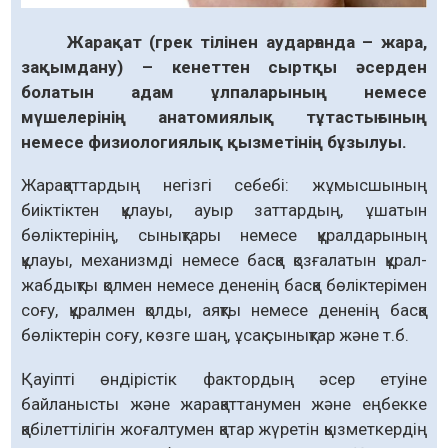
Жарақат (грек тілінен аударғанда – жара,
зақымдану) – кенеттен сыртқы әсерден
болатын адам ұлпаларының немесе
мүшелерінің анатомиялық тұтастығының
немесе физиологиялық қызметінің бұзылуы.
Жарақаттардың негізгі себебі: жұмысшының
биіктіктен құлауы, ауыр заттардың, ұшатын
бөліктерінің, сынықтары немесе құралдарының
құлауы, механизмді немесе басқа қозғалатын құрал-
жабдықты қолмен немесе дененің басқа бөліктерімен
соғу, құралмен қолды, аяқты немесе дененің басқа
бөліктерін соғу, көзге шаң, ұсақ сынықтар және т.б.
Қауіпті өндірістік фактордың әсер етуіне
байланысты және жарақаттанумен және еңбекке
қабілеттілігін жоғалтумен қатар жүретін қызметкердің