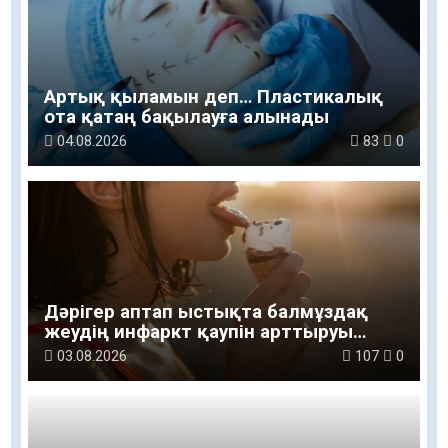
Артық қыламын деп… Пластикалық
ота қатаң бақылауға алынады
04.08.2026
83
0
Дәрігер аптап ыстықта балмұздақ
жеудің инфаркт қаупін арттыруы
мүмкін екенін ескертті
03.08.2026
107
0