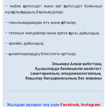
– еңбек қауіпсіздігі және өрт қауіпсіздігі бойынша
нұсқаулықтардың барлық түрлері;
– тағылымдамадан өту және қайталау;
– төтенше жағдайлар және өртке қарсы дайындық;
– арнайы дайындық;
– қызметкерлердің біліктілігін арттыру.
Эльмира Алмаганбетова,
Қызылорда бөлімшелік көліктегі
санитариялық-эпидемиологиялық
бақылау басқармасының бас маманы
Жылдам ақпарат алу үшін
Facebook
,
Instagram