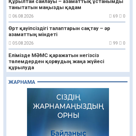
Құрылтай сайлауы – азаматтық ұстанымды
танытатын маңызды қадам
06.08.2026
69
0
Өрт қауіпсіздігі талаптарын сақтау – әр
азаматтың міндеті
05.08.2026
99
0
Елімізде МӘМС қаражатын негізсіз
төлемдерден қорғаудың жаңа жүйесі
құрылуда
05.08.2026
106
0
ЖАРНАМА
Қазгидромет тамызда кей өңірлерде
құрғақшылық қаупі жоғары екенін болжады
05.08.2026
84
0
Алғашқы цифрлық жасанды интеллект
құралдарының таныстырылымы өтті
05.08.2026
100
0