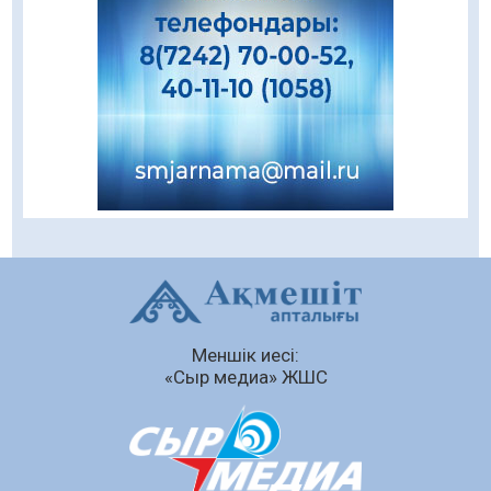
«Қайрат» Чемпиондар лигасының іріктеуінде
«Левскиге» есе жіберді
05.08.2026
85
0
«Ұлттық нақыш – заманауи панно» атты
шеберлік сағаты өтті
05.08.2026
72
0
Цифрландыру саласын дамыту аясында
салынатын жаңа орталықтың жобасы
талқыланды
05.08.2026
110
0
Құқықтық статистика және арнайы есепке
Меншік иесі:
алу жөніндегі комитеттің Қызылорда
«Сыр медиа» ЖШС
облысы бойынша департаментінің басшысы
тағайындалды
04.08.2026
94
0
Қазақстандықтардың 72,3%-ы жаңа
Құрылтай үшін дауыс беруге дайын