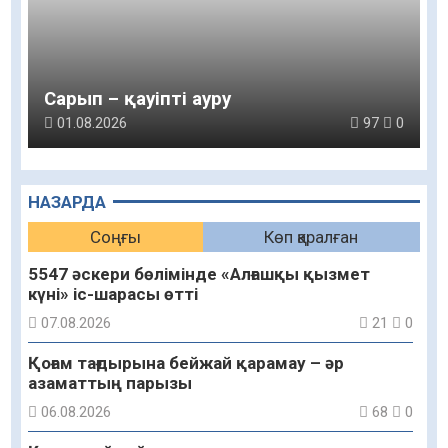
Сарып – қауіпті ауру
01.08.2026
97
0
НАЗАРДА
Соңғы
Көп қаралған
5547 әскери бөлімінде «Алғашқы қызмет
күні» іс-шарасы өтті
07.08.2026
21
0
Қоғам тағдырына бейжай қарамау – әр
азаматтың парызы
06.08.2026
68
0