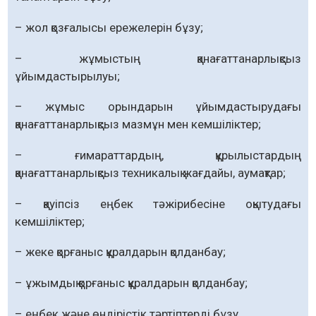
– жол қозғалысы ережелерін бұзу;
– жұмыстың қанағаттанарлықсыз
ұйымдастырылуы;
– жұмыс орындарын ұйымдастырудағы
қанағаттанарлықсыз мазмұн мен кемшіліктер;
– ғимараттардың, құрылыстардың
қанағаттанарлықсыз техникалық жағдайы, аумақтар;
– қауіпсіз еңбек тәжірибесіне оқытудағы
кемшіліктер;
– жеке қорғаныс құралдарын қолданбау;
– ұжымдық қорғаныс құралдарын қолданбау;
– еңбек және өндірістік тәртіптерді бұзу