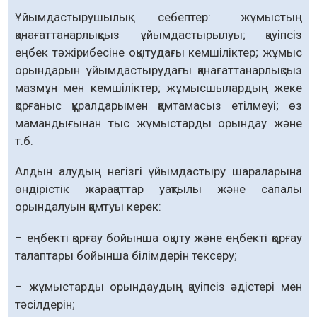
Ұйымдастырушылық себептер: жұмыстың
қанағаттанарлықсыз ұйымдастырылуы; қауіпсіз
еңбек тәжірибесіне оқытудағы кемшіліктер; жұмыс
орындарын ұйымдастырудағы қанағаттанарлықсыз
мазмұн мен кемшіліктер; жұмысшылардың жеке
қорғаныс құралдарымен қамтамасыз етілмеуі; өз
мамандығынан тыс жұмыстарды орындау және
т.б.
Алдын алудың негізгі ұйымдастыру шараларына
өндірістік жарақаттар уақтылы және сапалы
орындалуын қамтуы керек:
– еңбекті қорғау бойынша оқыту және еңбекті қорғау
талаптары бойынша білімдерін тексеру;
– жұмыстарды орындаудың қауіпсіз әдістері мен
тәсілдерін;