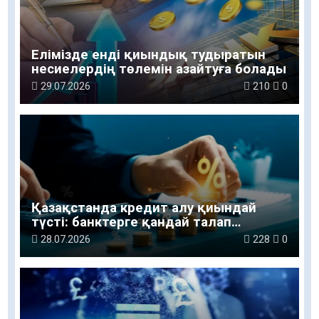
Елімізде енді қиындық тудыратын
несиелердің төлемін азайтуға болады
29.07.2026
210
0
Қазақстанда кредит алу қиындай
түсті: банктерге қандай талап
қойылады
28.07.2026
228
0