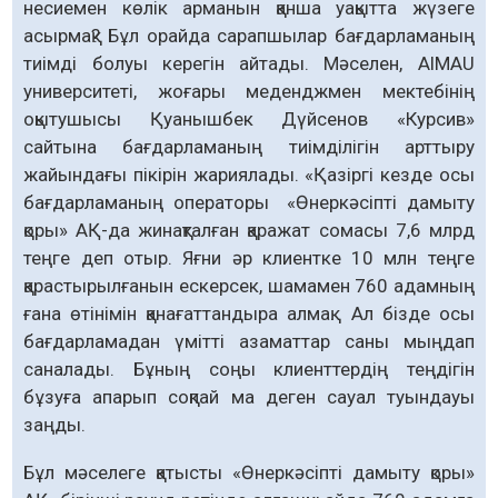
несиемен көлік арманын қанша уақытта жүзеге
асырмақ? Бұл орайда сарапшылар бағдарламаның
тиімді болуы керегін айтады. Мәселен, AlMAU
университеті, жоғары меденджмен мектебінің
оқытушысы Қуанышбек Дүйсенов «Курсив»
сайтына бағдарламаның тиімділігін арттыру
жайындағы пікірін жариялады. «Қазіргі кезде осы
бағдарламаның операторы «Өнеркәсіпті дамыту
қоры» АҚ-да жинақталған қаражат сомасы 7,6 млрд
теңге деп отыр. Яғни әр клиентке 10 млн теңге
қарастырылғанын ескерсек, шамамен 760 адамның
ғана өтінімін қанағаттандыра алмақ. Ал бізде осы
бағдарламадан үмітті аза­маттар саны мыңдап
саналады. Бұның соңы клиенттердің теңдігін
бұзуға апарып соқпай ма деген сауал туындауы
заңды.
Бұл мәселеге қатысты «Өнеркәсіпті дамыту қоры»