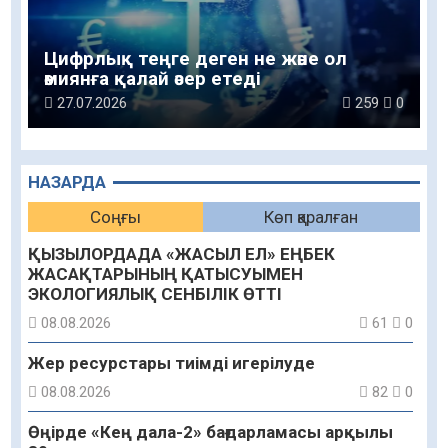
Цифрлық теңге деген не және ол
әмиянға қалай әсер етеді
27.07.2026
259
0
НАЗАРДА
Соңғы
Көп қаралған
ҚЫЗЫЛОРДАДА «ЖАСЫЛ ЕЛ» ЕҢБЕК
ЖАСАҚТАРЫНЫҢ ҚАТЫСУЫМЕН
ЭКОЛОГИЯЛЫҚ СЕНБІЛІК ӨТТІ
08.08.2026
61
0
Жер ресурстары тиімді игерілуде
08.08.2026
82
0
Өңірде «Кең дала-2» бағдарламасы арқылы