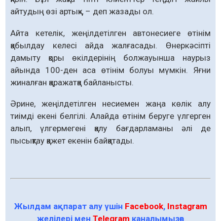
айтудың өзі артық», – деп жазады ол.
Айта кетелік, жеңілдетілген авто­несиеге өтінім
қабылдау келесі айда жалғасады. Өнеркәсіпті
дамыту қоры өкілдерінің болжауынша наурыз
айын­да 100-ден аса өтінім болуы мүмкін. Яғни
жиналған қаражатқа байланысты.
Әрине, жеңілдетілген несиемен жаңа көлік алу
тиімді екені белгілі. Алайда өтінім беруге үлгерген
алып, үлгермегені қалу бағдарламаны әлі де
пысықтау қажет екенін байқатады.
Жылдам ақпарат алу үшін
Facebook
,
Instagram
желілері мен
Telegram
каналымызға