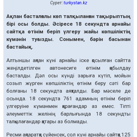
Сурет:
turkystan.kz
Ақпан басталғалы көп талқыланған тақырыптың
бірі осы болды. Әсіресе 18 секундта арнайы
сайтқа өтінім беріп үлгеру жайы көпшіліктің
күмәнін туғызды. Сонымен, бәрін басынан
бастайық.
Алтыншы ақпан күні арнайы іске қосылған сайтта
жеңілдетіл­ген автонесиге өтінім қабылдау
басталды. Дәл осы күнді зарыға күтіп, мойын
созып жүрген көпшіліктің өтінім беру сәті бар
болғаны 18 секундта аяқталды. Бар мәселе де
осында. 18 секундта 761 адамның өтінім беріп
үлгеруіне күмәнмен қарағандар аз емес. Тіпті
әлеуметтік желінің барлығында 18 секундты
талқылағандар қатары аз болмады.
Ресми ақпаратқа сүйенсек, сол күні арнайы сайтқа 125