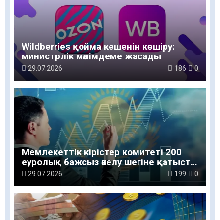
Wildberries қойма кешенін көшіру:
министрлік мәлімдеме жасады
29.07.2026
186
0
Мемлекеттік кірістер комитеті 200
еуролық бажсыз әкелу шегіне қатысты
түсінік берді
29.07.2026
199
0