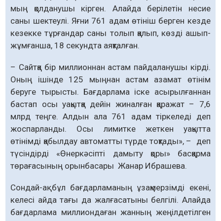
мың қолданушы кірген. Алайда берілетін несие
саны шектеулі. Яғни 761 адам өтініш берген кезде
кезекке тұрғандар саны толып қалып, көзді ашып-
жұмғанша, 18 секундта аяқталған.
– Сайтқа бір миллионнан астам пайдаланушы кірді.
Оның ішінде 125 мыңнан астам азамат өтінім
беруге тырысты. Бағдарлама іске асырыл­ғаннан
бастап осы уақытқа дейін жиналған қаражат – 7,6
млрд теңге. Алдын ала 761 адам тіркеледі деп
жоспарланды. Осы лимитке жеткен уақытта
өтінімді қабылдау автоматты түрде тоқтады», – деп
түсіндірді «Өнеркәсіпті дамыту қоры» басқарма
төрағасының орынбасары Жанар Ибрашева.
Сондай-ақ бұл бағдарламаның ұзақ­мерзімді екені,
келесі айда тағы да жалғасатыны белгілі. Алайда
бағ­дарлама миллиондаған жанның жеңіл­детілген