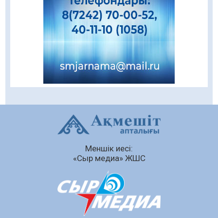
Даналықтың шырағданы, ой-сананың
шамшырағы
08.08.2026
67
0
Кенеге қарсы залалсыздандыру жұмыстары
жүргізілуде
07.08.2026
81
0
Балалардың жазғы демалысындағы
қауіпсіздік – тұрақты бақылауда
07.08.2026
96
0
Сыбайлас жемқорлық
Меншік иесі:
07.08.2026
67
0
«Сыр медиа» ЖШС
Аумақтан тыс соттылық – сот төрелігінің
ашықтығы мен қолжетімділігін арттыру
құралы
07.08.2026
70
0