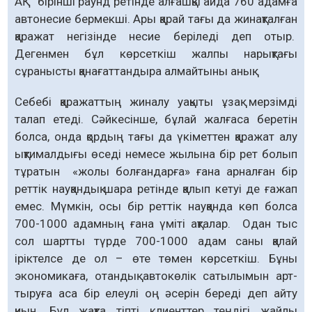
АҚ бірінші раунд ре­тінде алғашқы айда 760 адамға
авто­несие бермекші. Ары қарай тағы да жинақталған
қаражат негізінде несие беріледі деп отыр.
Дегенмен бұл көрсеткіш жалпы нарықтағы
сұраныс­ты қанағаттандыра алмайтыны анық.
Себебі қаражаттың жиналу уақыты ұзақ мерзімді
талап етеді. Сәйкесінше, бұлай жалғаса беретін
болса, онда қордың тағы да үкіметтен қаражат алу
ықтималдығы өседі немесе жы­лына бір рет болып
тұратын «жолы болғандарға» ғана арналған бір
реттік науқандық шара ретінде қалып кетуі де ғажап
емес. Мүмкін, осы бір реттік науқанда көп болса
700-1000 адамның ғана үміті ақталар. Одан тыс
сол шартты түрде 700-1000 адам саны қалай
іріктелсе де ол – өте төмен көрсеткіш. Бұны
экономикаға, отандық автокөлік саты­лымын арт­
тыруға аса бір елеулі оң әсерін береді деп айту
қиын. Бұл жақта тіпті клиенттер теңдігі жайлы