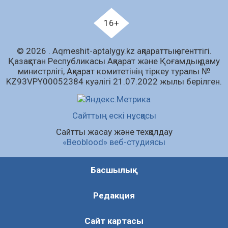
Білім гранты иегерлерінің тізімі шықты
07.08.2026
93
0
16+
«Дауыс беру учаскесін қалай табуға болады?»￼
© 2026 . Аqmeshit-aptalygy.kz ақпараттық агенттігі.
07.08.2026
76
0
Қазақстан Республикасы Ақпарат және Қоғамдық даму
министрлігі, Ақпарат комитетінің тіркеу туралы №
Барлық жаңалық
KZ93VPY00052384 куәлігі 21.07.2022 жылы берілген.
Сайттың ескі нұсқасы
Сайтты жасау және техқолдау
«Beoblood» веб-студиясы
Басшылық
Редакция
Сайт картасы