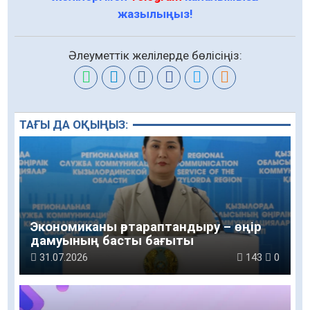
жазылыңыз!
Әлеуметтік желілерде бөлісіңіз:
ТАҒЫ ДА ОҚЫҢЫЗ:
Экономиканы әртараптандыру – өңір
дамуының басты бағыты
31.07.2026
143
0