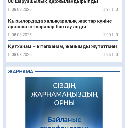
80 шаруашылық қаржыландырылды
08.08.2026
91
0
Қызылордада халықаралық жастар күніне
арналған іс-шаралар бастау алды
08.08.2026
90
0
Құтханам – кітапханам, жанымды жұтатпаған
08.08.2026
96
0
Құрылыс қарқыны – қала дамуының айғағы
ЖАРНАМА
08.08.2026
93
0
Зәулім ғимараттарда туған жерді түлеткен
азаматтардың қолтаңбасы бар
08.08.2026
277
0
Еңбегі ерлікпен тең мамандық
08.08.2026
91
0