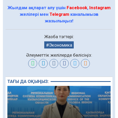
Жылдам ақпарат алу үшін
Facebook
,
Instagram
желілері мен
Telegram
каналымызға
жазылыңыз!
Жазба тэгтері:
Экономика
Әлеуметтік желілерде бөлісіңіз:
ТАҒЫ ДА ОҚЫҢЫЗ: