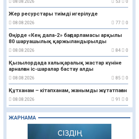
08.08.2026
53
0
Жер ресурстары тиімді игерілуде
08.08.2026
77
0
Өңірде «Кең дала-2» бағдарламасы арқылы
80 шаруашылық қаржыландырылды
08.08.2026
84
0
Қызылордада халықаралық жастар күніне
арналған іс-шаралар бастау алды
08.08.2026
85
0
Құтханам – кітапханам, жанымды жұтатпаған
08.08.2026
91
0
Құрылыс қарқыны – қала дамуының айғағы
ЖАРНАМА
08.08.2026
88
0
Зәулім ғимараттарда туған жерді түлеткен