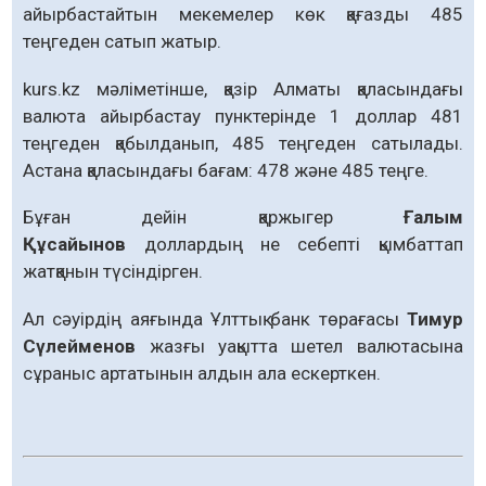
айырбастайтын мекемелер көк қағазды 485
теңгеден сатып жатыр.
kurs.kz мәліметінше, қазір Алматы қаласындағы
валюта айырбастау пунктерінде 1 доллар 481
теңгеден қабылданып, 485 теңгеден сатылады.
Астана қаласындағы бағам: 478 және 485 теңге.
Бұған дейін қаржыгер
Ғалым
Құсайынов
доллардың не себепті қымбаттап
жатқанын түсіндірген.
Ал сәуірдің аяғында Ұлттық банк төрағасы
Тимур
Сүлейменов
жазғы уақытта шетел валютасына
сұраныс артатынын алдын ала ескерткен.