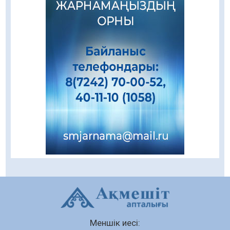
азаматтардың қолтаңбасы бар
08.08.2026
223
0
Еңбегі ерлікпен тең мамандық
08.08.2026
83
0
Даналықтың шырағданы, ой-сананың
шамшырағы
08.08.2026
60
0
Кенеге қарсы залалсыздандыру жұмыстары
жүргізілуде
07.08.2026
77
0
Балалардың жазғы демалысындағы
қауіпсіздік – тұрақты бақылауда
07.08.2026
93
0
Сыбайлас жемқорлық
Меншік иесі:
07.08.2026
64
0