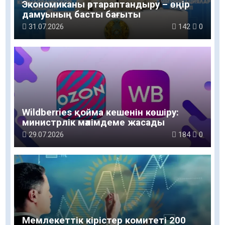
Экономиканы әртараптандыру – өңір
дамуының басты бағыты
31.07.2026
142
0
Wildberries қойма кешенін көшіру:
министрлік мәлімдеме жасады
29.07.2026
184
0
Мемлекеттік кірістер комитеті 200