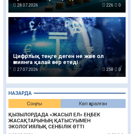
қойылады
28.07.2026
226
0
Цифрлық теңге деген не және ол
әмиянға қалай әсер етеді
27.07.2026
258
0
НАЗАРДА
Соңғы
Көп қаралған
ҚЫЗЫЛОРДАДА «ЖАСЫЛ ЕЛ» ЕҢБЕК
ЖАСАҚТАРЫНЫҢ ҚАТЫСУЫМЕН
ЭКОЛОГИЯЛЫҚ СЕНБІЛІК ӨТТІ