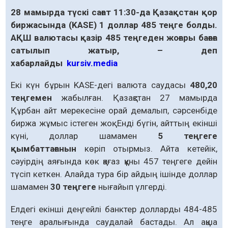
28 мамырда түскі сағат 11:30-да Қазақстан қор
биржасында (KASE) 1 доллар 485 теңге болды.
АҚШ валютасы қазір 485 теңгеден жоғары бағаға
сатылып жатыр, – деп
хабарлайды
kursiv.media
Екі күн бұрын KASE-дегі валюта саудасы
480,20
теңгемен
жабылған. Қазақстан 27 мамырда
Құрбан айт мерекесіне орай демалып, сәрсенбіде
биржа жұмыс істеген жоқ. Енді бүгін, айттың екінші
күні, доллар шамамен
5 теңгеге
қымбаттағанын
көріп отырмыз. Айта кетейік,
сәуірдің аяғында көк қағаз құны 457 теңгеге дейін
түсіп кеткен. Алайда тура бір айдың ішінде доллар
шамамен
30 теңгеге
нығайып үлгерді.
Елдегі екінші деңгейлі банктер долларды 484-485
теңге аралығында саудалай бастады. Ал ақша