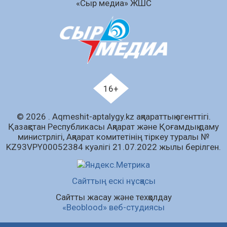
«Сыр медиа» ЖШС
Аумақтан тыс соттылық – сот төрелігінің
ашықтығы мен қолжетімділігін арттыру
құралы
07.08.2026
66
0
Білім гранты иегерлерінің тізімі шықты
07.08.2026
87
0
16+
«Дауыс беру учаскесін қалай табуға болады?»￼
© 2026 . Аqmeshit-aptalygy.kz ақпараттық агенттігі.
07.08.2026
70
0
Қазақстан Республикасы Ақпарат және Қоғамдық даму
министрлігі, Ақпарат комитетінің тіркеу туралы №
Барлық жаңалық
KZ93VPY00052384 куәлігі 21.07.2022 жылы берілген.
Сайттың ескі нұсқасы
Сайтты жасау және техқолдау
«Beoblood» веб-студиясы