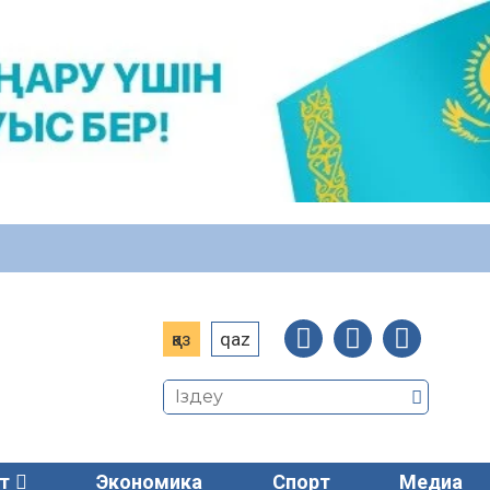
қаз
qaz
т
Экономика
Спорт
Медиа