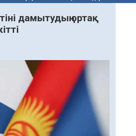
тіні дамытудың ортақ
ітті