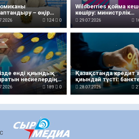
номиканы
Wildberries қойма кеш
раптандыру – өңір
көшіру: министрлік
уының басты бағыты
мәлімдеме жасады
7.2026
124
0
29.07.2026
1
ізде енді қиындық
Қазақстанда кредит 
ыратын несиелердің
қиындай түсті: банкт
мін азайтуға болады
қандай талап қойыл
7.2026
189
0
28.07.2026
2
ШС