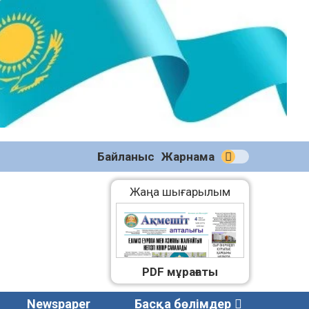
№58
(2270)
04.08.2026
Байланыс
Жарнама
Жаңа шығарылым
PDF мұрағаты
Newspaper
Басқа бөлімдер