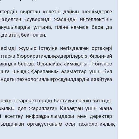
ттердің сырттан келетін дайын шешімдерге
гізделген «суверенді жасанды интеллектіні»
нушыларды ұлтына, тіліне немесе басқа да
де қатаң бекітілген.
сімді жұмыс істеуіне негізделген ортақ әрі
птарға бюрократиялық кедергілерсіз, бірыңғай
кіндік береді. Осылайша аймақтағы IT-бизнес
ынға шықпақ. Қарапайым азаматтар үшін бұл
дағы технологиялық тосқауылдарды азайтуға
нақты іс-әрекеттердің бастауы екенін айтады.
ылы» деп жариялаған Қазақстан үшін жаңа
мді есептеу инфрақұрылымдары мен деректер
былданған ортақ ұстаным осы технологиялық