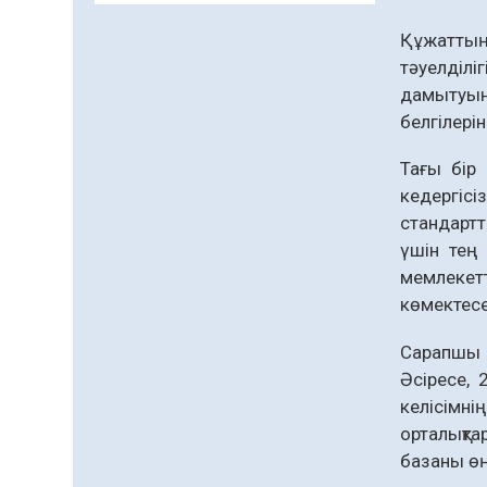
заманауи панно» атты
шеберлік сағаты өтті
Құжатты
тәуелділі
05.08.2026
63
0
дамытуын
Цифрландыру саласын
белгілерін
дамыту аясында
салынатын жаңа
Тағы бір 
орталықтың жобасы
05.08.2026
99
0
кедергісі
талқыланды
стандартт
Құқықтық статистика
үшін тең 
және арнайы есепке алу
жөніндегі комитеттің
мемлекетт
Қызылорда облысы
көмектесе
04.08.2026
88
0
бойынша
департаментінің
Қазақстандықтардың
Сарапшы б
басшысы тағайындалды
72,3%-ы жаңа Құрылтай
Әсіресе,
үшін дауыс беруге дайын
келісімн
04.08.2026
74
0
орталықт
базаны өң
Мектептен – Ұлттық ұлан