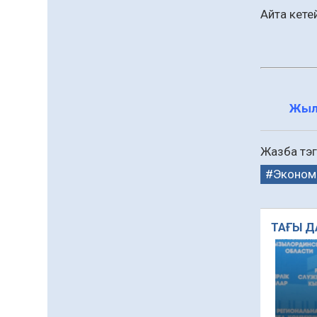
сапына
Айта кете
04.08.2026
79
0
Ағза донорлығы бойынша
ақпараттық-түсіндіру
жұмыстары жүргізілді
04.08.2026
62
0
Жыл
Трансплантациялық
үйлестіру және донорлық
Жазба тэг
процесті ұйымдастыру»
тақырыбында семинар
Эконом
04.08.2026
62
0
өткізілді
Шағымнан кейін
Kazakhstan шоколадының
ТАҒЫ Д
құрамы тексерілді:
сараптама не көрсетті
04.08.2026
83
0
Барлық жаңалық