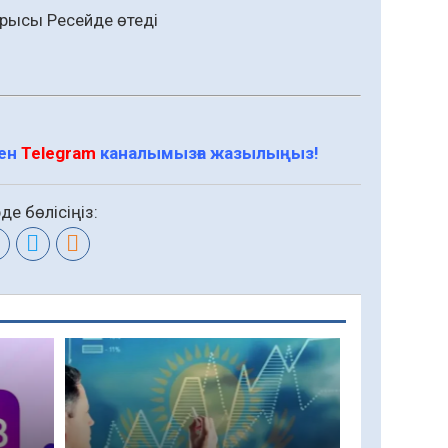
тырысы Ресейде өтеді
мен
Telegram
каналымызға жазылыңыз!
де бөлісіңіз: