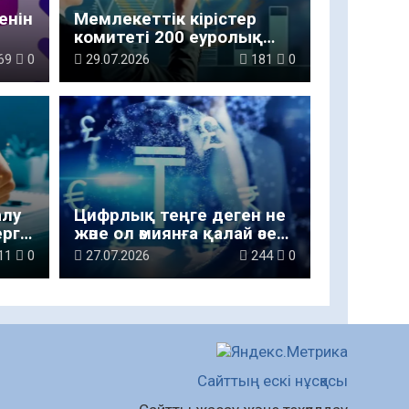
енін
Мемлекеттік кірістер
комитеті 200 еуролық
бажсыз әкелу шегіне
69
0
29.07.2026
181
0
қатысты түсінік берді
алу
Цифрлық теңге деген не
ерге
және ол әмиянға қалай әсер
ады
етеді
11
0
27.07.2026
244
0
Сайттың ескі нұсқасы