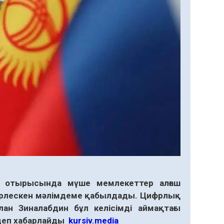
с отырысында мүше мемлекеттер алғаш
бірлескен мәлімдеме қабылдады. Цифрлық
ан Зиналабдин бұл келісімді аймақтағы
 деп хабарлайды
kursiv.media