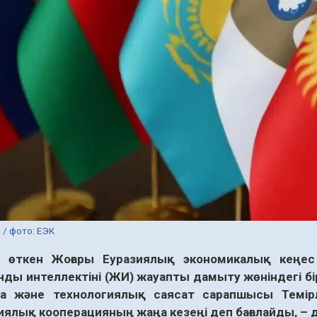
 / фото: ЕЭК
а өткен Жоғары Еуразиялық экономикалық кеңе
нды интеллектіні (ЖИ) жауапты дамыту жөніндегі 
а және технологиялық саясат сарапшысы Темірл
иялық кооперацияның жаңа кезеңі деп бағалайды, –