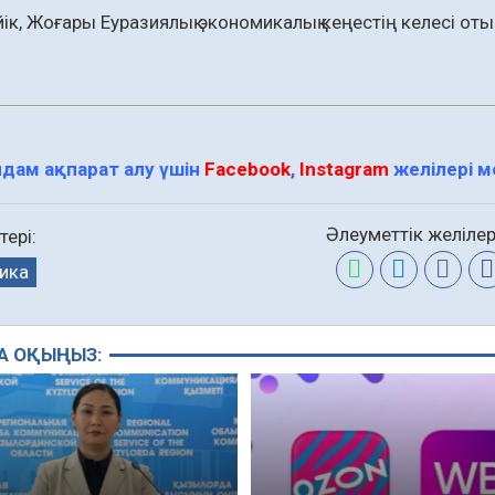
йік, Жоғары Еуразиялық экономикалық кеңестің келесі о
дам ақпарат алу үшін
Facebook
,
Instagram
желілері 
Әлеуметтік желілер
тері:
ика
А ОҚЫҢЫЗ: