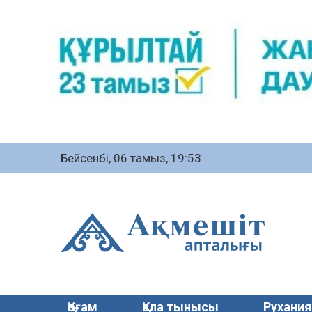
Бейсенбі, 06 тамыз, 19:53
Қоғам
Қала тынысы
Рухания