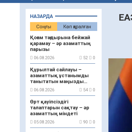
ЕА
НАЗАРДА
Соңғы
Көп қаралған
Қоғам тағдырына бейжай
қарамау – әр азаматтың
парызы
06.08.2026
52
0
Құрылтай сайлауы –
азаматтық ұстанымды
танытатын маңызды
қадам
06.08.2026
54
0
Өрт қауіпсіздігі
талаптарын сақтау – әр
азаматтың міндеті
05.08.2026
90
0