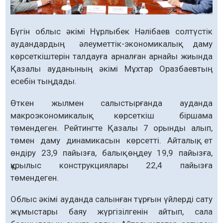
Бүгін облыс әкімі Нұрлыбек Нәлібаев солтүстік
аудандардың әлеуметтік-экономикалық даму
көрсеткіштерін талдауға арналған арнайы жиында
Қазалы ауданының әкімі Мұхтар Оразбаевтың
есебін тыңдады.
Өткен жылмен салыстырғанда ауданда
макроэкономикалық көрсеткіш біршама
төмендеген. Рейтингте Қазалы 7 орынды алып,
төмен даму динамикасын көрсетті. Айталық, ет
өндіру 23,9 пайызға, балық өңдеу 19,9 пайызға,
құрылыс конструкциялары 22,4 пайызға
төмендеген.
Облыс әкімі ауданда салынған тұрғын үйлерді сату
жұмыстары баяу жүргізілгенін айтып, сала