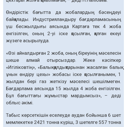
Өндірістік бағытта да жобалардың бәсеңдеуі
байқалады. Индустрияландыру бағдарламасының
үш бесжылдығы аясында Картаға тек 4 жоба
енгізілген, оның 2-уі іске қосылған, қалған екеуі
жүзеге асырылуда.
«Өзі айналдырған 2 жоба, оның біреуінің мәселесін
шеше алмай отырсыздар. Жеке кәсіпкер
«Игіліковтің», «Балық қалдықтарынан жасалған балық
ұнын өндіру цехы» жобасы іске қосылғанымен, 1
жылдан бері газ жеткізу мәселесі шешілмеген.
Бағдарлама аясында 15 жылда 4 жоба енгізілген.
Бұл бағыттағы жұмыстар мардымсыз», – деді
облыс әкімі.
Табыс көрсеткішін еселеуде аудан бойынша 6 шет
мемлекетке 2421 тонна күріш, 3 шетелге 557 тонна