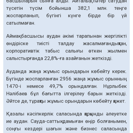
басшыларын сынға алды. Айталық, пәтер сатудан
түсетін түсім бойынша 382,1 млн. теңге
жоспарланып, бүгінгі күнге бірде бір үй
сатылмаған.
Аймақ басшысы аудан әкімі тарапынан жергілікті
өндіріске тиісті талдау жасалмағандықтан,
корпоративтік табыс салығы өткен жылмен
салыстырғанда 22,8%-ға азайғанын жеткізді.
Ауданда жаңа жұмыс орындарын көбейту керек.
Бүгінде жоспарланған 2956 жаңа жұмыс орынның
1470-і немесе 49,7% орындалған. Нұрлыбек
Нәлібаев бұл бағытта ілгерілеу барын жеткізді.
Әйтсе де, тұрақты жұмыс орындарын көбейту қажет.
Қазалы кәсіпкерлік саласында қарқынды әлеуетке
ие аудан. Сауда-саттық дамыған өңір болғанымен,
соңғы кездері шағын және бизнес саласында