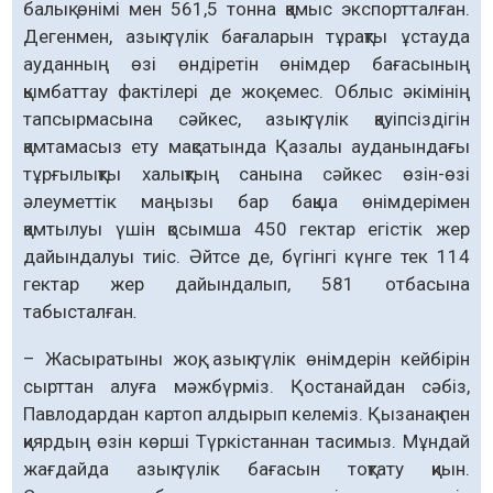
балық өнімі мен 561,5 тонна қамыс экспортталған.
Дегенмен, азық-түлік бағаларын тұрақты ұстауда
ауданның өзі өндіретін өнімдер бағасының
қымбаттау фактілері де жоқ емес. Облыс әкімінің
тапсырмасына сәйкес, азық-түлік қауіпсіздігін
қамтамасыз ету мақсатында Қазалы ауданындағы
тұрғылықты халықтың санына сәйкес өзін-өзі
әлеуметтік маңызы бар бақша өнімдерімен
қамтылуы үшін қосымша 450 гектар егістік жер
дайындалуы тиіс. Әйтсе де, бүгінгі күнге тек 114
гектар жер дайындалып, 581 отбасына
табысталған
.
– Жасыратыны жоқ, азық-түлік өнімдерін кейбірін
сырттан алуға мәжбүрміз. Қостанайдан сәбіз,
Павлодардан картоп алдырып келеміз. Қызанақ пен
қиярдың өзін көрші Түркістаннан тасимыз. Мұндай
жағдайда азық-түлік бағасын тоқтату қиын.