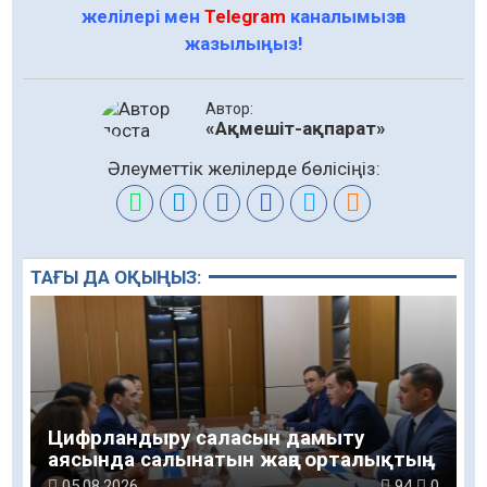
желілері мен
Telegram
каналымызға
жазылыңыз!
Автор:
«Ақмешіт-ақпарат»
Әлеуметтік желілерде бөлісіңіз:
ТАҒЫ ДА ОҚЫҢЫЗ:
Цифрландыру саласын дамыту
аясында салынатын жаңа орталықтың
жобасы талқыланды
05.08.2026
94
0