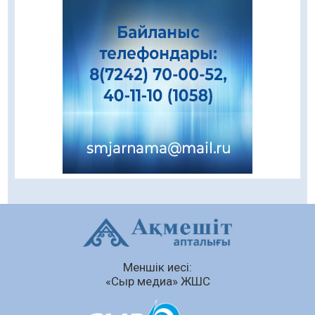
салынатын жаңа орталықтың жобасы
талқыланды
05.08.2026
94
0
Құқықтық статистика және арнайы есепке
алу жөніндегі комитеттің Қызылорда
облысы бойынша департаментінің басшысы
тағайындалды
04.08.2026
81
0
Қазақстандықтардың 72,3%-ы жаңа
Құрылтай үшін дауыс беруге дайын
04.08.2026
68
0
Мектептен – Ұлттық ұлан сапына
04.08.2026
74
0
Ағза донорлығы бойынша ақпараттық-
Меншік иесі:
түсіндіру жұмыстары жүргізілді
«Сыр медиа» ЖШС
04.08.2026
58
0