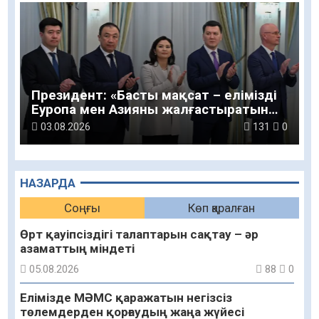
Президент: «Басты мақсат – елімізді
Еуропа мен Азияны жалғастыратын
жетекші логистикалық желінің біріне
03.08.2026
131
0
айналдыру»
НАЗАРДА
Соңғы
Көп қаралған
Өрт қауіпсіздігі талаптарын сақтау – әр
азаматтың міндеті
05.08.2026
88
0
Елімізде МӘМС қаражатын негізсіз
төлемдерден қорғаудың жаңа жүйесі