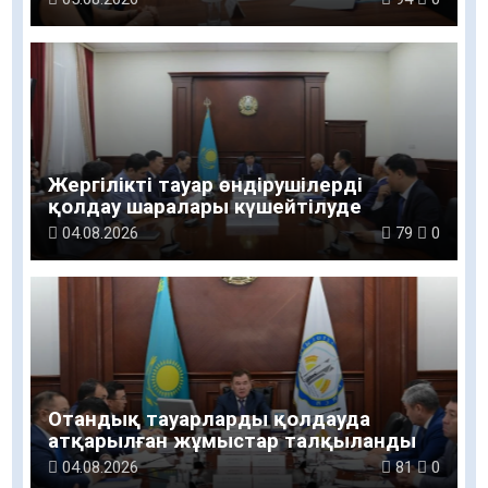
Жергілікті тауар өндірушілерді
қолдау шаралары күшейтілуде
04.08.2026
79
0
Отандық тауарларды қолдауда
атқарылған жұмыстар талқыланды
04.08.2026
81
0