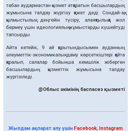
табан аудармастан қызмет атқаратын басшылардың
жұмысына талдау жүргізу қажет деді. Сондай-ақ,
қылмыстылық деңгейін түсіру, алаяқтылыққа жол
бермеу үшін идеологиялық жұмыстарды күшейтуді
тапсырды.
Айта кетейік, 9 ай қорытындысымен ауданның
әлеуметтік-экономикалық даму көрсеткіштері қайта
қаралып, салалар бойынша кемшілік жіберген
басшылардың қызметтік жұмысына талдау
жүргізіледі.
@Облыс әкімінің баспасөз қызметі
Жылдам ақпарат алу үшін
Facebook
,
Instagram