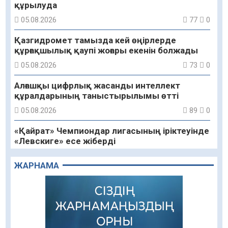
құрылуда
05.08.2026
77
0
Қазгидромет тамызда кей өңірлерде
құрғақшылық қаупі жоғары екенін болжады
05.08.2026
73
0
Алғашқы цифрлық жасанды интеллект
құралдарының таныстырылымы өтті
05.08.2026
89
0
«Қайрат» Чемпиондар лигасының іріктеуінде
«Левскиге» есе жіберді
05.08.2026
74
0
ЖАРНАМА
«Ұлттық нақыш – заманауи панно» атты
шеберлік сағаты өтті
05.08.2026
60
0
Цифрландыру саласын дамыту аясында