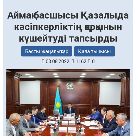
Аймақ басшысы Қазалыда
кәсіпкерліктің қарқынын
күшейтуді тапсырды
Басты жаңалықтар
Қала тынысы
03.08.2022
1162
0