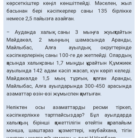
көрсеткіштер көңіл көншітпейді. Мәселен, жыл
басынан бері кәсіпкерлер саны 135 бірлікке
немесе 2,5 пайызға азайған.
– Ауданда халық саны 3 мыңға жуықтайтын
Майдакөл, 2 мыңның шамасында Аранды,
Майлыбас, Алға ауылдық округтерінде
кәсіпкерлерінің саны 100-ге де жетпейді. Олардың
қасында халық саны 1,7 мыңды құрайтын Құмжиек
ауылында 142 адам кәсіп жасап, күн көріп келеді.
Майдакөлде 1,5 мың тұрғын, қалған Аранды,
Майлыбас, Алға ауылдарында 300-450 арасында
азаматтар өзін-өзі жұмыспен қамтыған.
Неліктен осы азаматтарды ресми тіркеп,
кәсіпкерлікке тартпайсыздар? Бұл ауылдарда
халықтың бірінші қажеттілігін өтейтін қарапайым
монша, шаштараз қызметтері, наубайхана, тігін
цехтары жолға қойылмаған, – деді Н.Нәлібаев.