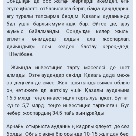
Сондықтан да бос жатқан жерлерді икемдеп, егін
егуге қабілетті отбасыларға беріп, бақша дақылдарын
егу туралы тапсырма бердім. Қазалы ауданында
бұл үшін барлық мүмкіндік бар. Әйтсе де, қызу
жұмыс байқалмайды. Сондықтан келер жылы
егілетін өнімдерді алдын ала жоспарлап,
дайындықты осы кезден бастау керек,-деді
Н.Нәлібаев.
Жиында инвестиция тарту мәселесі де шет
қалмады. Өзге аудандар секілді Қазалыдада меже
өз деңгейінде емес. Жыл қорытындысымен облыс
оң нәтижеге қол жеткізу үшін Қазалы ауданына
16,5 млрд. теңге инвестиция тартылуы қажет. Бүгінгі
күнге 5,7 млрд. теңге инвестиция тартылған. Бұл
небәрі жоспардың 34,5 пайызын құрайды.
Арнайы отырыста ауданның кадрлық әлеуеті де сөз
болды. Облыс әкімі бір орында 10-15 жылдан бері