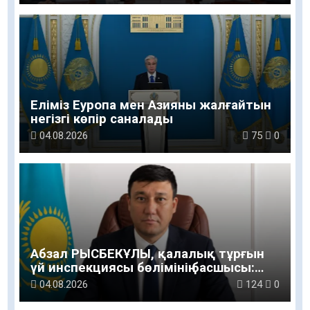
Еліміз Еуропа мен Азияны жалғайтын
негізгі көпір саналады
04.08.2026
75
0
Абзал РЫСБЕКҰЛЫ, қалалық тұрғын
үй инспекциясы бөлімінің басшысы:
Тұрғындар үй кезегіне қатысты
04.08.2026
124
0
деректі ресми ақпарат көзінен алса
деймін