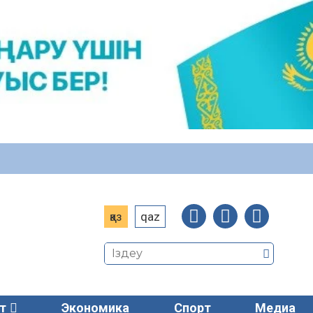
қаз
qaz
т
Экономика
Спорт
Медиа