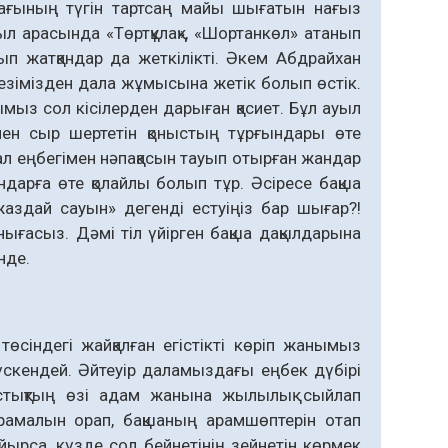
ырағының түгін тартсаң майы шығатын нағыз
 Ауыл арасында «Төртқұлақ», «Шортанкөл» атанып
ып жатқандар да жеткілікті. Әкем Абдрайхан
кезімізден дала жұмысына жетік болып өстік.
ғымыз сол кісілерден дарыған қасиет. Бұл ауыл
ен сыр шертетін қоныстың тұрғындары өте
адал еңбегімен нәпақасын тауып отырған жандар
арға өте қолайлы болып тұр. Әсіресе бақша
аздай сауын» дегенді естуіңіз бар шығар?!
ығасыз. Дәмі тіл үйірген бақша дақылдарына
нде.
төсіндегі жайқалған егістікті көріп жанымыз
үскендей. Әйтеуір даламыздағы еңбек дүбірі
ыстықтың өзі адам жанына жылылық сыйлап
 орамалын орап, бақшаның арамшөптерін отап
рса, күзде сол бейнетінің зей­нетін көрмек