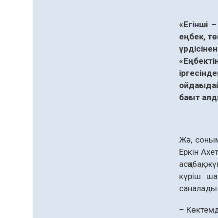
процесті ұйымдастыру»
тақырыбында семинар
04.08.2026
54
0
өткізілді
«
Егінші
Шағымнан кейін
еңбек
,
тө
Kazakhstan шоколадының
үрдісінен
құрамы тексерілді:
«
Еңбекті
сараптама не көрсетті
04.08.2026
75
0
іргесінде
ойдағыда
Жергілікті тауар
өндірушілерді қолдау
бағыт
ал
шаралары күшейтілуде
04.08.2026
78
0
Жә, соны
Руслан Рүстемұлы облыс
әкімінің кеңесшісі болып
Еркін Ахе
тағайындалды
асқабақ, ж
04.08.2026
158
0
күріш ша
саналады
Барлық жаңалық
– Көктемд