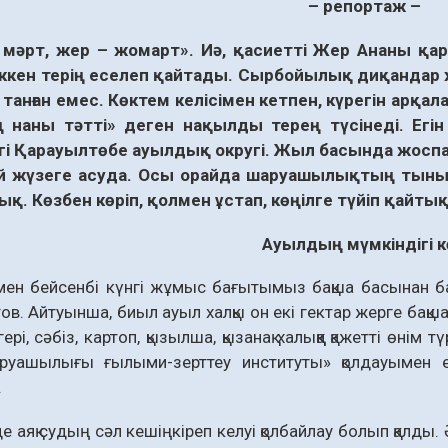
– репортаж –
–
мәрт
,
жер
–
жомарт
».
Иә
,
қасиетті
Жер
Ананы
қар
ккен
терің
еселеп
қайтады
.
Сырбойылық
диқандар
танған
емес
.
Көктем
келісімен
кетпен
,
күрегін
арқал
ң
наны
тәтті
»
деген
нақылды
терең
түсінеді
.
Егін
гі
Қарауылтөбе
ауылдық
округі
.
Жыл
басында
жоспа
й
жүзеге
асуда
.
Осы
орайда
шаруашылықтың
тыны
дық
.
Көзбен көріп, қолмен ұстап, көңілге түйіп қайтық
Ауылдың
мүмкіндігі 
мен бейсенбі күнгі жұмыс бағытымыз бақша басынан б
тов. Айтуынша, биыл ауыл халқы он екі гектар жерге бақша
үгері, сәбіз, картоп, қызылша, қызанақ халыққа қажетті өні
руашылығы ғылыми-зерттеу институты» қолдауымен ег
.
е аяқ судың сәл кешіңкіреп келуі қолбайлау болып қалды.