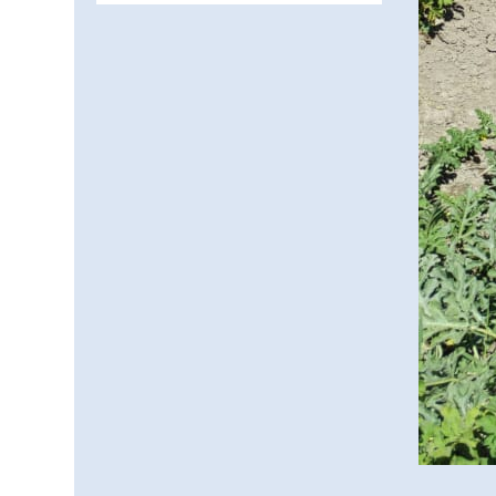
және арнайы есепке алу
жөніндегі комитеттің
Қызылорда облысы
04.08.2026
78
0
бойынша
департаментінің
Қазақстандықтардың
басшысы тағайындалды
72,3%-ы жаңа Құрылтай
үшін дауыс беруге дайын
04.08.2026
65
0
Мектептен – Ұлттық ұлан
сапына
04.08.2026
70
0
Ағза донорлығы бойынша
ақпараттық-түсіндіру
жұмыстары жүргізілді
04.08.2026
57
0
Трансплантациялық
үйлестіру және донорлық