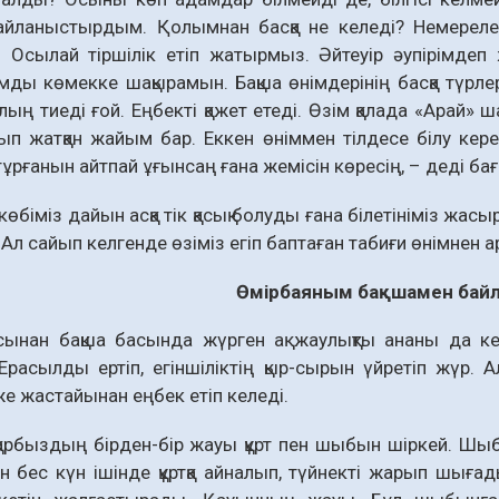
йланыстырдым. Қолымнан басқа не келеді? Немерелерім
 Осылай тіршілік етіп жатырмыз. Әйтеуір әупірімдеп
ды көмекке шақырамын. Бақша өнімдерінің басқа түрлері
олың тиеді ғой. Еңбекті қажет етеді. Өзім қалада «Ара
ып жатқан жайым бар. Еккен өніммен тілдесе білу кере
тұрғанын айтпай ұғынсаң ғана жемісін көресің, – деді б
көбіміз дайын асқа тік қасық болуды ғана білетініміз жа
 Ал сайып келгенде өзіміз егіп баптаған табиғи өнімнен а
Өмірбаяным бақшамен бай
асынан бақша басында жүрген ақ жаулықты ананы да к
Ерасылды ертіп, егіншіліктің қыр-сырын үйретіп жүр.
же жастайынан еңбек етіп келеді.
арбыздың бірден-бір жауы құрт пен шыбын шіркей. Шы
 он бес күн ішінде құртқа айналып, түйнекті жарып шығад