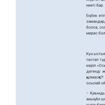
ниеті бар.
Еңбек еті
замандард
болса, со
мирас бол
Күн ыстығ
тастап тұ
көріп «Ос
дегенді ж
қылмасқа?
осылай ой
– Қиындығ
анық. Ал ш
күтіп-бап