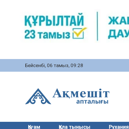
Бейсенбі, 06 тамыз, 09:28
Қоғам
Қала тынысы
Рухания