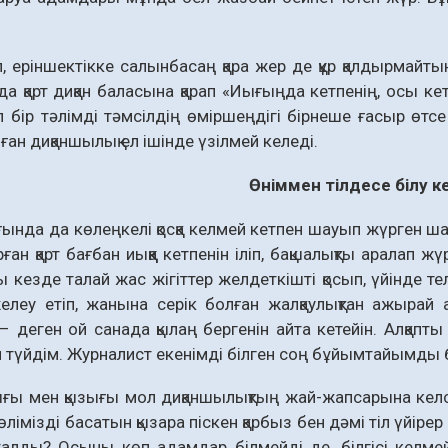
п, еріншектікке салынбасаң қара жер де құр қалдырмайты
а қарт диқан баласына қарап «Иығыңда кетпенің, осы ке
л бір тәлімді тәмсілдің өміршеңдігі бірнеше ғасыр өт
ған диқаншылық ел ішінде үзілмей келеді.
Өніммен тілдесе білу к
ында да көлеңкелі қосқа келмей кетпен шауып жүрген шар
рған қарт бағбан иыққа кетпенін іліп, бақшалықты арала
ы кезде талай жас жігіттер желдеткішті қосып, үйінде т
елеу етіп, жанына серік болған жалқаулықтан ажырай а
! – деген ой санада қылаң бергенін айта кетейін. Алқапт
 түйдім. Журналист екенімді білген соң бұйымтайымды біл
ы мен қызығы мол диқан­шылықтың жай-жапсарына келсек
өлімізді басатын қызара піскен қарбыз бен дәмі тіл үйіре
талды? Осыны көп адамдар білмейді де, білгісі келмейд