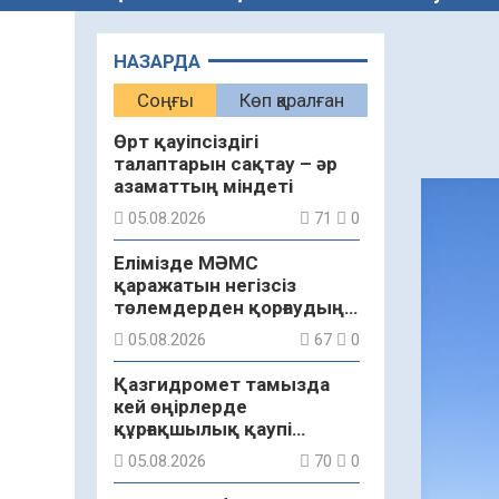
НАЗАРДА
Соңғы
Көп қаралған
Өрт қауіпсіздігі
талаптарын сақтау – әр
азаматтың міндеті
05.08.2026
71
0
Елімізде МӘМС
қаражатын негізсіз
төлемдерден қорғаудың
жаңа жүйесі құрылуда
05.08.2026
67
0
Қазгидромет тамызда
кей өңірлерде
құрғақшылық қаупі
жоғары екенін болжады
05.08.2026
70
0