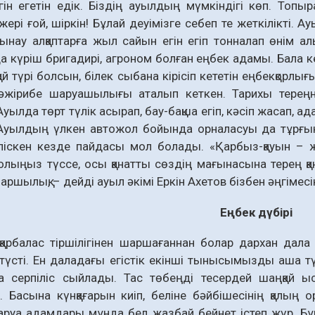
гін егетін едік. Біздің ауылдың мүмкіндігі көп. Топ
 жері ғой, шіркін! Бұлай деуімізге себеп те жеткілікті.
ынау алқаптарға жыл сайын егін егіп тонналап өнім ал
 күріш бригадирі, агроном бол­ған еңбек адамы. Бала 
қай түрі болсын, білек сыбана кірісіп кететін еңбекқорлы
тәжірибе шаруашылығы аталып кеткен. Тарихы тереңн
 Ауылда төрт түлік асырап, бау-бақша егіп, кәсіп жасап, 
Ауылдың үлкен автожол бойында орналасуы да тұрғынд
 піскен кезде пайдасы мол болады. «Қарбыз-қауын – ж
лыңыз түссе, осы қанатты сөздің мағынасына терең қан
аршылық, – дейді ауыл әкімі Еркін Ахетов бізбен әңгімесі
Еңбек дүбірі
арбалас тіршілігінен шар­шағаннан болар дархан дала 
түсті. Ен даладағы егістік екінші тынысымызды аша т
а сер­піліс сыйлады. Тас төбеңді тесердей шаңқай 
. Басына күнқағарын киіп, беліне бәйбішесінің қалың
руа адамдары мұнда бел жазбай бейнет істеп жүр. Бұйы