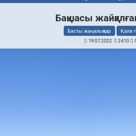
Бақшасы жайқалға
Басты жаңалықтар
Қала 
19.07.2022
2410