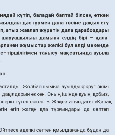
иядай
күтіп
,
баладай
баптай
білсең
еткен
жылдағы
дәстүрмен
дала
төсіне
дақыл
егу
ап
,
атыз
жағалап
жүретін
дала
дарабоздары
шаруашылығы
дамыған
елдің
бірі
–
қала
рланған
жұмыстар
желісі
бұл
елді
мекенде
с
–
тіршілігімен
танысу
мақсатында
ауылға
.
көп
асталды. Жол­басшымыз ауылдық округ әкімі
 дақылдарын еккен. Оның ішінде қауын, қарбыз,
м түрлерін түгел еккен. Ы.Жақаев атындағы «Қазақ
ін егіп жатқан қала тұрғындары да көптеп
 Әйтпесе әдепкі сәттен қимылдағанда бұдан да