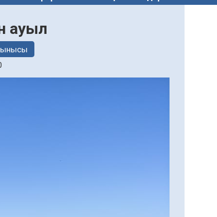
н ауыл
тынысы
0