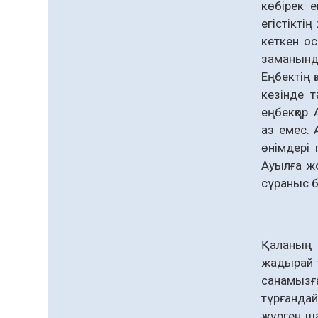
көбірек е
егістіктің
кеткен ос
заманында
Еңбектің 
кезінде 
еңбекқор.
аз емес. 
өнім­дері
Ауылға жо
сұраныс б
Қаланың қ
жады­рай 
санамызғ
тұрғандай
жүрген ша