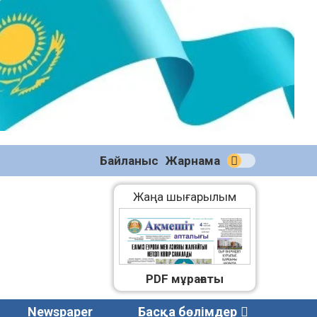
№58
(2270)
04.08.2026
Байланыс
Жарнама
Жаңа шығарылым
PDF мұрағаты
Newspaper
Басқа бөлімдер