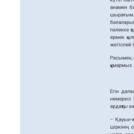
анамен ба
шырағым.
балаларым
пәлекке қ
ермек қыл
жетіспей 
Расымен, 
құмар­мыз.
Егін дал
немересі 
ардақты ә
– Қауын-қ
шір­кінің