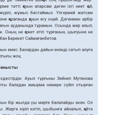
е тәтті қауын апарсам деген ізгі ниет қой,
 жүріп, жұмыс бастаймыз. Үлгермей жатсам
не қарағанда қауын егу оңай. Дегенмен әрбір
й» шағын ауданында тұрамын. Осында жер алып,
к. Оның не қажет етіп тұрғанын, шығуына не
ағбан Берекет Саймағанбетов.
сырын емес. Базардан дайын өнімді сатып алуға
ртығы жоқ.
ланысты
ездестірдік. Ауыл тұрғыны Зейнеп Мутенова
 Алты баладан жиырма немере сүйіп отырған
бын бір жылда үш мәрте балалайды екен. Ол
ы. Жерге кіріп кетіп, шыбынға айналып, қайта