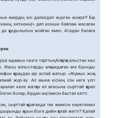
нын өмірдің өзі дәлелдеп жүрген жоқ па?! Бір
ткенің, кеткенің!» деп өзінше байлам жасаған
се де құндылығын жойған емес. Атадан балаға
ерек
уа адамын сөзге тарттық. Алқапқа алыстан көз
п жүр. Жасы алпыстарды алқымдаған аға буынды
елефон қараудан әрі аспай жатыр. «Жұмыс жоқ»
лмай жүр-ау. Ал мына кісінің ісін неге үлгі
ы аралап келе жатқан ел ағасына сырттай қарап
ген болар, бірден әңгімесін бастап кетті.
, сырттай қарағанда тек жемісін көретініміз
р шырынды қауын бізге дейін қалай жетті? Қалай
і де. Зейнетке шыққан соң тіршілігімді жер-