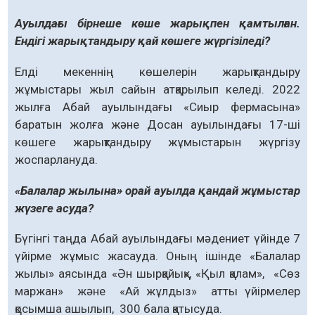
Ауылдағы бірнеше көше жарықпен қамтылған.
Ендігі жарықтандыру қай көшеге жүргізіледі?
Елді мекеннің көшелерін жарықтандыру
жұмыстары жыл сайын атқарылып келеді. 2022
жылға Абай ауылындағы «Сиыр фермасына»
баратын жолға және Досан ауылындағы 17-ші
көшеге жарықтандыру жұмыстарын жүргізу
жоспарлануда.
«Балалар жылына» орай ауылда қандай жұмыстар
жүзеге асуда?
Бүгінгі таңда Абай ауылындағы мәдениет үйінде 7
үйірме жұмыс жасауда. Оның ішінде «Балалар
жылы» аясында «Ән шырқайық», «Қыл қалам», «Сөз
маржан» және «Ай жұлдыз» атты үйірмелер
қосымша ашылып, 300 бала қатысуда.