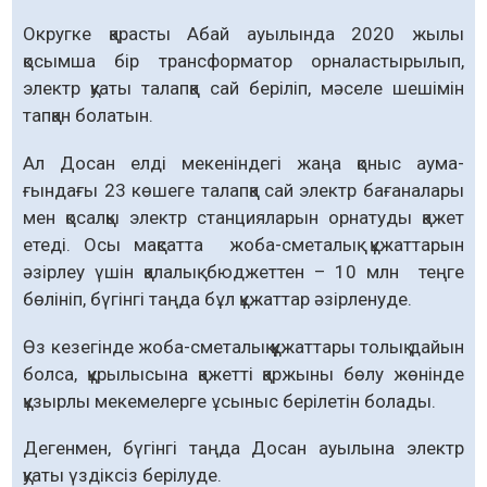
Округке қарасты Абай ауылында 2020 жылы
қосымша бір трансформатор орналастырылып,
электр қуаты талапқа сай беріліп, мәселе шешімін
тапқан болатын.
Ал Досан елді мекеніндегі жаңа қоныс аума­
ғындағы 23 көшеге талапқа сай электр бағаналары
мен қосалқы электр станцияларын орнатуды қажет
етеді. Осы мақсатта жоба-сметалық құжаттарын
әзірлеу үшін қалалық бюджеттен – 10 млн теңге
бөлініп, бүгінгі таңда бұл құжаттар әзірленуде.
Өз кезегінде жоба-сметалық құжаттары толық дайын
болса, құрылысына қажетті қаржыны бөлу жөнінде
құзырлы мекемелерге ұсыныс берілетін болады.
Дегенмен, бүгінгі таңда Досан ауылына электр
қуаты үздіксіз берілуде.