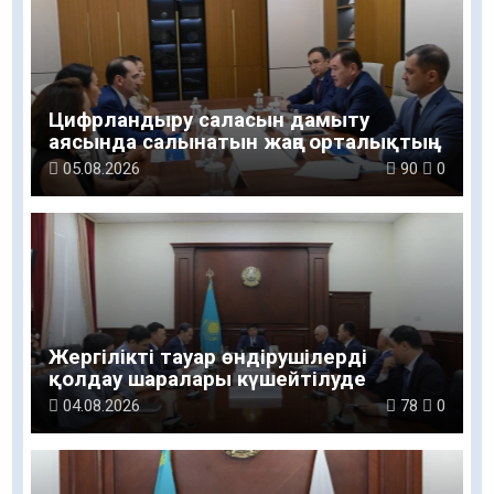
Цифрландыру саласын дамыту
аясында салынатын жаңа орталықтың
жобасы талқыланды
05.08.2026
90
0
Жергілікті тауар өндірушілерді
қолдау шаралары күшейтілуде
04.08.2026
78
0