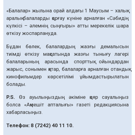
«Балалар» жылына орай алдағы 1 Маусым – халық­
аралық балаларды қорғау күніне арналған «Сәбидің
күлкісі – әлемнің сыңғыры» атты мерекелік шара
өткізу жоспарлануда.
Бұдан бөлек, балалардың жазғы демалысын
тиімді өткізу мақсатында жазғы тынығу лагері
балаларының арасында спорттық ойындардан
жарыс, сонымен қатар, балаларға арналған отандық
кинофильмдер көрсетілімі ұйымдастырылатын
болады.
P.S.
Өз ауылыңыздың әкіміне қояр сауалыңыз
болса «Ақмешіт апталығы» газеті редакциясына
хабарласыңыз.
Телефон: 8 (7242) 40 11 10.