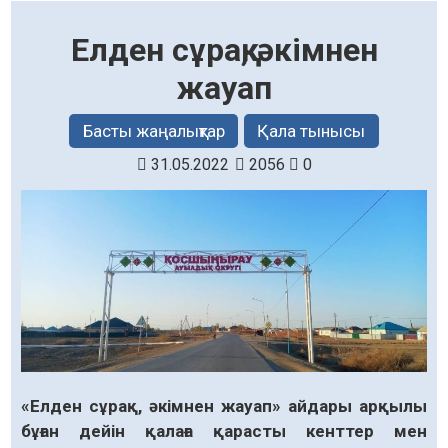
Елден сұрақ, әкімнен
жауап
Басты жаңалықтар
Қала тынысы
31.05.2022
2056
0
«Елден сұрақ, әкімнен жауап» айдары арқылы
бұған дейін қалаға қарасты кенттер мен