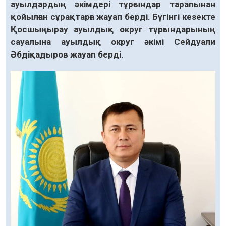
ауылдардың әкімдері тұрғындар тарапынан
қойылған сұрақтарға жауап берді. Бүгінгі кезекте
Қосшыңырау ауылдық округ тұрғындарының
сауалына ауылдық округ әкімі Сейдуали
Әбдіқадыров жауап берді.