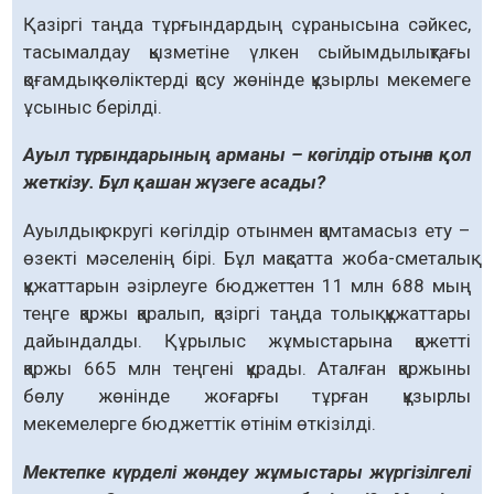
Қазіргі таңда тұрғындардың сұранысына сәйкес,
тасымалдау қызметіне үлкен сыйымдылықтағы
қоғамдық көліктерді қосу жөнінде құзырлы мекемеге
ұсыныс берілді.
Ауыл тұрғындарының арма­ны – көгілдір отынға қол
жеткі­зу. Бұл қашан жүзеге асады?
Ауылдық округі көгілдір отынмен қамтамасыз ету –
өзекті мәселенің бірі. Бұл мақсатта жоба-сметалық
құжаттарын әзірлеуге бюджеттен 11 млн 688 мың
теңге қаржы қаралып, қазіргі таңда толық құжаттары
дайындалды. Құрылыс жұмыстарына қажетті
қаржы 665 млн теңгені құрады. Аталған қаржыны
бөлу жөнінде жоғарғы тұрған құзырлы
мекемелерге бюджеттік өтінім өткізілді.
Мектепке күрделі жөндеу жұ­мыстары жүргізілгелі