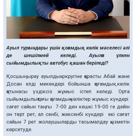
Ауыл тұрғындары үшін қоғамдық көлік мәселесі әлі
де шешілмей келеді. Ауылға үлкен
сыйымдылықты автобус қашан беріледі?
Қосшыңырау ауылдық округіне қарасты Абай және
Досан елді мекендері бойынша қоғамдық көлік
қатынасы үздіксіз жұмыс істеп келеді. Орта
сыйым­дылықтағы қоғамдық көліктер жұмыс күндері
сағат сайын таңғы 7-00 ден кешкі 19-00 ге дейін
он төрт рет, ал сенбі, жексенбі күндері екі сағат
сайын 7 рет жолаушыларды тасымалдау қызметін
көрсетуде.