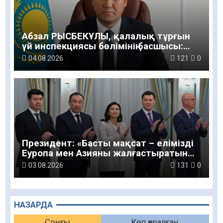
Абзал РЫСБЕКҰЛЫ, қалалық тұрғын
үй инспекциясы бөлімінің басшысы:
Тұрғындар үй кезегіне қатысты
04.08.2026
121
0
деректі ресми ақпарат көзінен алса
деймін
Президент: «Басты мақсат – елімізді
Еуропа мен Азияны жалғастыратын
жетекші логистикалық желінің біріне
03.08.2026
131
0
айналдыру»
НАЗАРДА
Соңғы
Көп қаралған