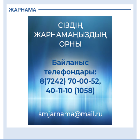
05.08.2026
71
0
ЖАРНАМА
«Ұлттық нақыш – заманауи панно» атты
шеберлік сағаты өтті
05.08.2026
57
0
Цифрландыру саласын дамыту аясында
салынатын жаңа орталықтың жобасы
талқыланды
05.08.2026
90
0
Құқықтық статистика және арнайы есепке
алу жөніндегі комитеттің Қызылорда
облысы бойынша департаментінің басшысы
тағайындалды
04.08.2026
79
0
Қазақстандықтардың 72,3%-ы жаңа
Құрылтай үшін дауыс беруге дайын
04.08.2026
65
0