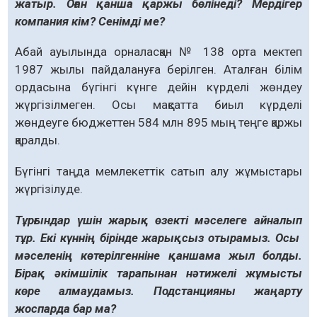
жа­­тыр. Оған қанша қаржы бө­­лінеді? Мер­дігер
компания кім? Сенімді ме?
Абай ауылында орналас­қан № 138 орта мектеп
1987 жылы пайдалануға берілген. Аталған білім
ордасына бүгінгі күнге дейін күрделі жөндеу
жүргізілмеген. Осы мақсатта биыл күрделі
жөндеуге бюджеттен 584 млн 895 мың теңге қаржы
қаралды.
Бүгінгі таңда мемлекеттік сатып алу жұмыстары
жүргізілуде.
Тұрғындар үшін жарық өзекті мәселеге айналып
тұр. Екі күннің бірінде жарықсыз отырамыз. Осы
мәселенің көтерілгенніне қан­шама жыл болды.
Бірақ әкімшілік тарапынан нәтижелі жұмысты
көре алмаудамыз. Подстанцияны жаңарту
жоспарда бар ма?