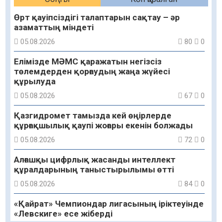
Өрт қауіпсіздігі талаптарын сақтау – әр
азаматтың міндеті
05.08.2026
80
0
Елімізде МӘМС қаражатын негізсіз
төлемдерден қорғаудың жаңа жүйесі
құрылуда
05.08.2026
67
0
Қазгидромет тамызда кей өңірлерде
құрғақшылық қаупі жоғары екенін болжады
05.08.2026
72
0
Алғашқы цифрлық жасанды интеллект
құралдарының таныстырылымы өтті
05.08.2026
84
0
«Қайрат» Чемпиондар лигасының іріктеуінде
«Левскиге» есе жіберді