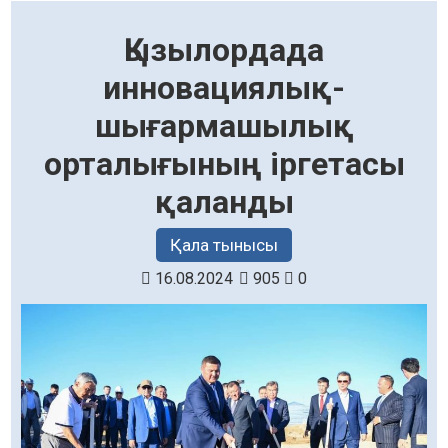
Қызылордада
инновациялық-
шығармашылық
орталығының іргетасы
қаланды
Қала тынысы
16.08.2024
905
0