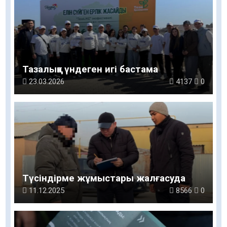
Тазалыққа үндеген игі бастама
23.03.2026
4137
0
Түсіндірме жұмыстары жалғасуда
11.12.2025
8566
0