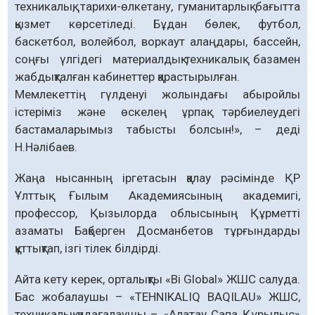
техникалық, тарихи-өлкетану, гуманитарлық бағытта
қызмет көрсетіледі. Бұдан бөлек, футбол,
баскетбол, волейбол, воркаут алаңдары, бассейн,
соңғы үлгідегі материалдық-техникалық базамен
жабдықталған кабинеттер қарастырылған.
Мемлекеттің гүлденуі жолындағы абыройлы
істеріміз және өскелең ұрпақ тәрбиелеудегі
бастамаларымыз табысты болсын!», – деді
Н.Нәлібаев.
Жаңа нысанның іргетасын қалау рәсімінде ҚР
Ұлттық Ғылым Академиясының академигі,
профессор, Қызылорда облысының Құрметті
азаматы Бақберген Досманбетов тұрғындарды
құттықтап, ізгі тілек білдірді.
Айта кету керек, орталықты «Bi Global» ЖШС салуда.
Бас жобалаушы – «TEHNIKALIQ BAQILAU» ЖШС,
техникалық қадағалаушы – «Алатау Сапа Құрылыс»