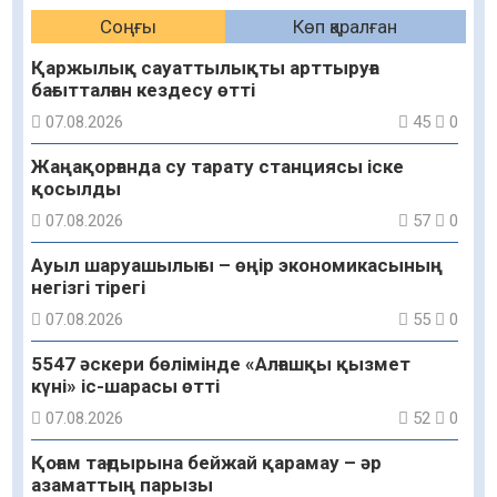
Соңғы
Көп қаралған
Қаржылық сауаттылықты арттыруға
бағытталған кездесу өтті
07.08.2026
45
0
Жаңақорғанда су тарату станциясы іске
қосылды
07.08.2026
57
0
Ауыл шаруашылығы – өңір экономикасының
негізгі тірегі
07.08.2026
55
0
5547 әскери бөлімінде «Алғашқы қызмет
күні» іс-шарасы өтті
07.08.2026
52
0
Қоғам тағдырына бейжай қарамау – әр
азаматтың парызы