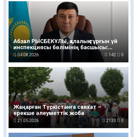
Абзал РЫСБЕКҰЛЫ, қалалық тұрғын үй
инспекциясы бөлімінің басшысы:
Тұрғындар үй кезегіне қатысты
04.08.2026
142
0
деректі ресми ақпарат көзінен алса
деймін
Жаңарған Түркістанға саяхат –
ерекше әлеуметтік жоба
21.05.2026
2133
0