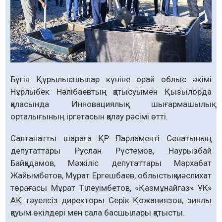
Бүгін Құрылысшылар күніне орай облыс әкімі
Нұрлыбек Нәлібаевтың қатысуымен Қызылорда
қаласында Инновациялық- шығармашылық
орталығының іргетасын қалау рәсімі өтті.
Салтанатты шараға ҚР Парламенті Сенатының
депутаттары Руслан Рүстемов, Наурызбай
Байқадамов, Мәжіліс депутаттары Мархабат
Жайымбетов, Мұрат Ергешбаев, облыстық мәслихат
төрағасы Мұрат Тілеуімбетов, «Қазмұнайгаз» ҰК»
АҚ тәуелсіз директоры Серік Қожаниязов, зиялы
қауым өкілдері мен сала басшылары қатысты.