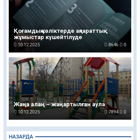
Қоғамдық көліктерде ақпараттық
жұмыстар күшейтілуде
10.12.2025
8646
0
Жаңа алаң – жаңартылған аула
10.12.2025
7894
0
НАЗАРДА