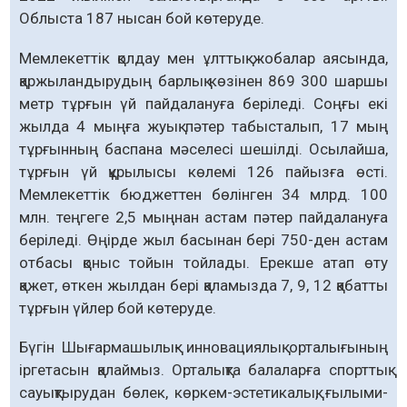
Облыста 187 нысан бой көтеруде.
Мемлекеттік қолдау мен ұлттық жобалар аясында,
қаржыландырудың барлық көзінен 869 300 шаршы
метр тұрғын үй пайдалануға беріледі. Соңғы екі
жылда 4 мыңға жуық пәтер табысталып, 17 мың
тұрғынның баспана мәселесі шешілді. Осылайша,
тұрғын үй құрылысы көлемі 126 пайызға өсті.
Мемлекеттік бюджеттен бөлінген 34 млрд. 100
млн. теңгеге 2,5 мыңнан астам пәтер пайдалануға
беріледі. Өңірде жыл басынан бері 750-ден астам
отбасы қоныс тойын тойлады. Ерекше атап өту
қажет, өткен жылдан бері қаламызда 7, 9, 12 қабатты
тұрғын үйлер бой көтеруде.
Бүгін Шығармашылық- инновациялық орталығының
іргетасын қалаймыз. Орталықта балаларға спорттық
сауықтырудан бөлек, көркем-эстетикалық, ғылыми-