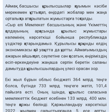
Аймақ басшысы құрылысшылар қауымын кәсіби
мерекемен құттықтап, өңірдегі жобалар мен жаңа
орталықта атқарылатын жұмыстарға тоқталды.
«Сыр елі Мемлекет басшысының және Үкіметтің
қолдауының арқасында құрылыс жұмыстары
көлемінің көрсеткіші бойынша республикада
үздіктер қатарындамыз. Құрылысы қарқынды елдің
экономикасы қай уақытта да қуатты. Аймағымыздың
ажарын айшықтап, сәулетіне сән қосатын, өңіріміздің
өсіп-өркендеуіне жаңаша серпін беретін саланы
дамытуда құрылысшылардың үлесі орасан зор.
Екі жыл бұрын облыс бюджеті 364 млрд. теңге
болса, бүгінде 733 млрд. теңгеге жетіп, 101,4
пайызға өсті. Оның ішінде, құрылыс саласына
мемлекеттік бюджет есебінен 133 млрд. 400 млн.
теңге қаржы бөлінді. Қаржыландыру көрсеткіші
2022 жылмен салыстырғанда 5 есе артты.