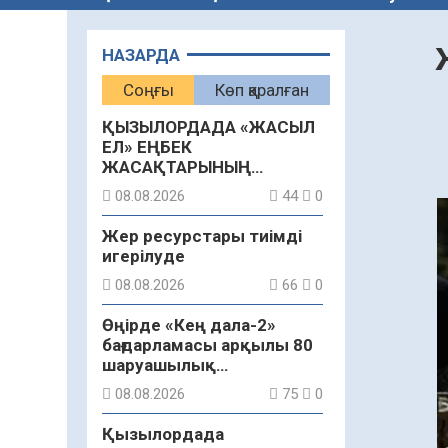
НАЗАРДА
Соңғы
Көп қаралған
ҚЫЗЫЛОРДАДА «ЖАСЫЛ
ЕЛ» ЕҢБЕК
ЖАСАҚТАРЫНЫҢ
ҚАТЫСУЫМЕН
08.08.2026
44
0
ЭКОЛОГИЯЛЫҚ СЕНБІЛІК
ӨТТІ
Жер ресурстары тиімді
игерілуде
08.08.2026
66
0
Өңірде «Кең дала-2»
бағдарламасы арқылы 80
шаруашылық
қаржыландырылды
08.08.2026
75
0
Қызылордада