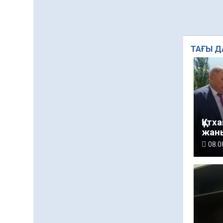
ТАҒЫ Д
Құтх
жан
08.0