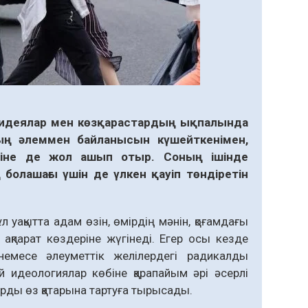
і идеялар мен көзқарастардың ықпалында
ың әлеммен байланысын күшейткенімен,
уіне де жол ашып отыр. Соның ішінде
 болашағы үшін де үлкен қауіп төндіретін
ұл уақытта адам өзін, өмірдің мәнін, қоғамдағы
ақпарат көздеріне жүгінеді. Егер осы кезде
немесе әлеуметтік желілердегі радикалды
 идеологиялар көбіне қарапайым әрі әсерлі
рды өз қатарына тартуға тырысады.