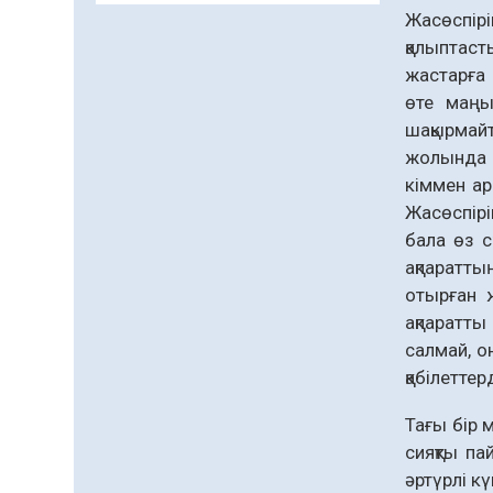
Жасөспір
Даналықтың шырағданы,
қалыптаст
ой-сананың шамшырағы
жастарға 
08.08.2026
52
0
өте маңыз
Кенеге қарсы
шақырмайт
залалсыздандыру
жолында 
жұмыстары жүргізілуде
кіммен ар
07.08.2026
66
0
Жасөспірі
бала өз с
Балалардың жазғы
демалысындағы
ақпаратты
қауіпсіздік – тұрақты
отырған ж
бақылауда
07.08.2026
83
0
ақпаратты
салмай, о
Сыбайлас жемқорлық
қабілеттерд
07.08.2026
57
0
Тағы бір 
Аумақтан тыс соттылық
сияқты па
– сот төрелігінің
әртүрлі кү
ашықтығы мен