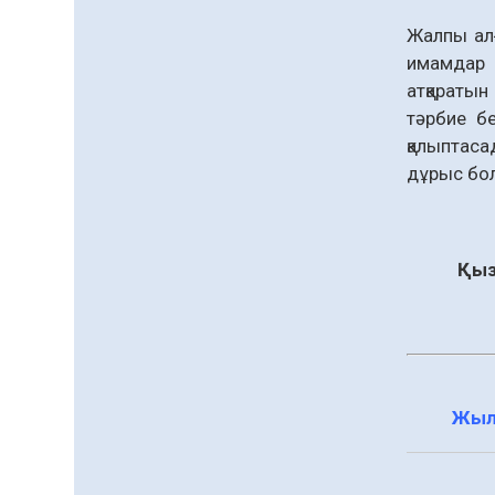
қолжетімділігін арттыру
07.08.2026
59
0
құралы
Жалпы алғ
имамдар м
Білім гранты иегерлерінің
тізімі шықты
атқаратын
тәрбие бе
07.08.2026
75
0
қалыптаса
«Дауыс беру учаскесін
дұрыс бол
қалай табуға болады?»￼
07.08.2026
62
0
Барлық жаңалық
Қыз
Жыл