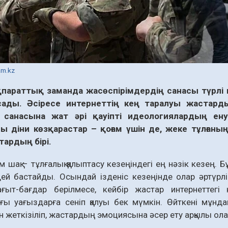
am.kz
ақпараттық заманда жасөспірімдердің санасы түрл
сады. Әсіресе интернеттің кең таралуы жастард
 санасына жат әрі қауіпті идеологиялардың ен
ы діни көзқарастар – қоғам үшін де, жеке тұлғаның
ардың бірі.
 шақ – тұлғалық қалыптасу кезеңіндегі ең нәзік кезең. Б
ей бастайды. Осындай ізденіс кезеңінде олар әртүрлі 
ғыт-бағдар берілмесе, кейбір жастар интернеттегі 
ы уағыздарға сеніп қалуы бек мүмкін. Өйткені мұндай
 жеткізіліп, жастардың эмоциясына әсер ету арқылы ола