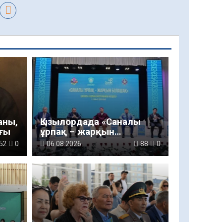
аны,
Қызылордада «Саналы
ғы
ұрпақ – жарқын
болашақ» атты
52
0
06.08.2026
88
0
кеңейтілген мәжіліс өтті