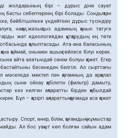
мді жолдарының бірі – дұрыс діни сауат
дың басты себептерінің бірі болады. Сондықтан
ке, бейбітшілікке үндейтінін дұрыс түсіндіру
алуға, нақақ жазықсыз адамның қанын төгуге
старды жат идеологиядан құтқарудың ең төте
 отбасында қалыптасады. Ата-ана баласының
қана қоймай, онымен ашық сөйлесе білуі керек.
сына айта алатындай сенім болуы қажет. Егер
бастайтыны бесенеден белгілі. Ал сырттағы
ұл мәселеде мектеп пен қоғамның да арқалап
дың сыни ойлау қабілетін (фильтр) дамыту,
стар кез келген ақпаратты бірден қабылдай
. Бұл – қазіргі ақпараттық қоғамда аса қажет
тыру. Спорт, өнер, білім, қоғамдық жұмыстар
лмайды. Ал бос уақыт көп болған сайын адам