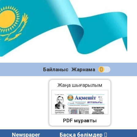
№59
(2271)
08.08.2026
Байланыс
Жарнама
Жаңа шығарылым
PDF мұрағаты
Newspaper
Басқа бөлімдер