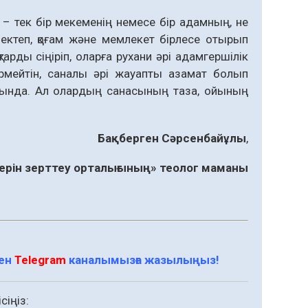
– тек бір мекеменің немесе бір адамның, не
ектеп, қоғам және мемлекет бірлесе отырып
тарды сіңіріп, оларға рухани әрі адамгершілік
ермейтін, саналы әрі жауапты азамат болып
олында. Ал олардың санасының таза, ойының
Бақберген Сәрсенбайұлы
,
ерін
зерттеу орталығының» теолог маманы
мен
Telegram
каналымызға жазылыңыз!
сіңіз: