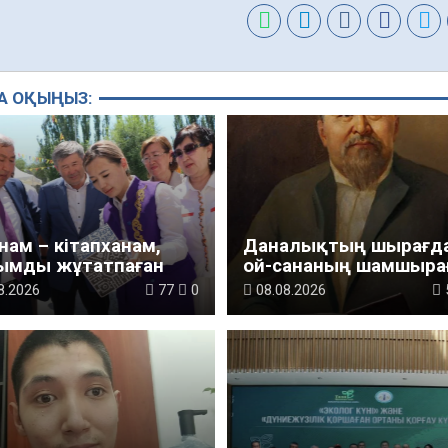
А ОҚЫҢЫЗ:
анам – кітапханам,
Даналықтың шырағд
ымды жұтатпаған
ой-сананың шамшыра
8.2026
77
0
08.08.2026