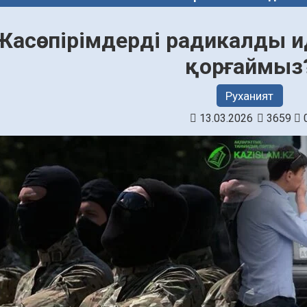
Жасөспірімдерді радикалды 
қорғаймыз
Руханият
13.03.2026
3659