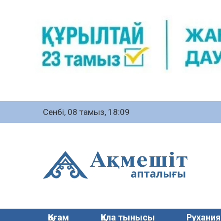
Сенбі, 08 тамыз, 18:09
Қоғам
Қала тынысы
Рухания