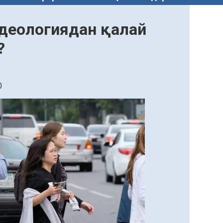
идеологиядан қалай
?
0