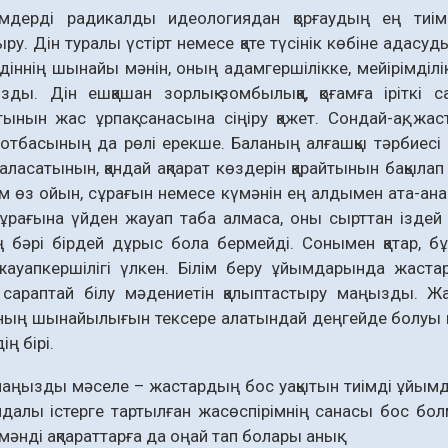
імдерді радикалды идеологиядан қорғаудың ең тиі
ыру. Дін туралы үстірт немесе қате түсінік көбіне адасу
діннің шынайы мәнін, оның адамгершілікке, мейірімділік
ды. Дін ешқашан зорлық-зомбылыққа, қоғамға іріткі с
ынын жас ұрпақ санасына сіңіру қажет. Сондай-ақ, жа
отбасының да рөлі ерекше. Баланың алғашқы тәрбиесі
аласатынын, қандай ақпарат көздерін қарайтынын бақылап 
м өз ойын, сұрағын немесе күмәнін ең алдымен ата-ана
ұрағына үйден жауап таба алмаса, оны сырттан іздей 
ң бәрі бірдей дұрыс бола бермейді. Сонымен қатар, б
ауапкершілігі үлкен. Білім беру ұйымдарында жастар
 сараптай білу мәдениетін қалыптастыру маңызды. Жа
ның шынайылығын тексере алатындай деңгейде болуы керек
ің бірі.
маңызды мәселе – жастардың бос уақытын тиімді ұйымдас
йдалы істерге тартылған жасөспірімнің санасы бос бо
мәнді ақпараттарға да оңай тап болары анық.