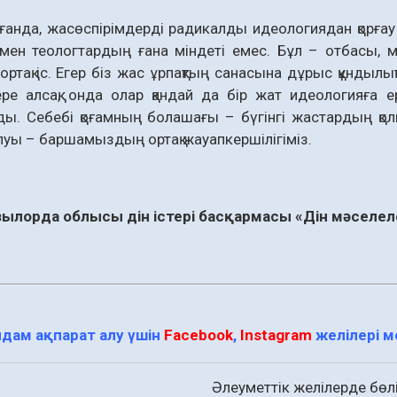
анда, жасөспірімдерді радикалды идеологиядан қорғау 
ен теологтардың ғана міндеті емес. Бұл – отбасы, м
 ортақ іс. Егер біз жас ұрпақтың санасына дұрыс құндылық
ре алсақ, онда олар қандай да бір жат идеологияға 
ды. Себебі қоғамның болашағы – бүгінгі жастардың қ
уы – баршамыздың ортақ жауапкершілігіміз.
ылорда облысы дін істері
басқармасы «Дін мәселел
дам ақпарат алу үшін
Facebook
,
Instagram
желілері 
Әлеуметтік желілерде бөлі