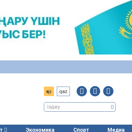
қаз
qaz
т
Экономика
Спорт
Медиа