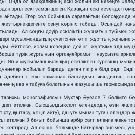
ды. Онда ол қазақ халқының ескі жолын екі кезеңге бөледі
 одан арғы ескі заман деген. Қазақтың ескі кезеңдегі өм
 айтады. Егер сол бойынша саралайтын болсақ, онда ж
, жезтырнақ дегенге сенуі көрініс табады. Осындай нан
йтылады. Ал соңғы дәуір ескіліктің жұрнағын түбімен ж
дері мұсылмандықтың сүзгісінен өтіп, жұрттың жанына ж
ды. Әйтпесе, ислам кезеңіне дейінгі жұртымызда мұнд
барша түрік жұртының ортақ мейрамы – наурызға арналғ
ы. Яғни мұсылманшылықтың ескілікпен күресінің мықты
 дүниелер жойылып барады деген пікірін білдіреді. Енді 
ң әдебиетті ескі заманнан бас­таудың қиындығын, со
өненің көзін табуға болатынын жазушы шығармасында на
 тарихы» монографиясын Мұхтар Әуезов 7 бөлімге бөл
» деп аталған. Сыршылдық салт өлеңдердің өзін жалп
стірту, қоштасу, көңіл айту), дін ұғымынан туған өлеңдер 
сы аталған 3 бағыт бойынша әрбір салт өлеңге жеке то
 келтіреді. Ал екінші бөлімінде батырлар әңгімесі, үш
 ертегі, алтыда айтыс, жетінші бөлімде зар заман ақынд