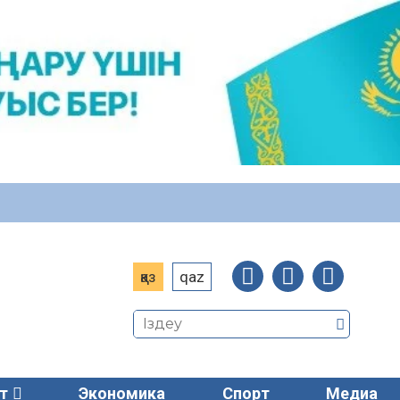
қаз
qaz
т
Экономика
Спорт
Медиа