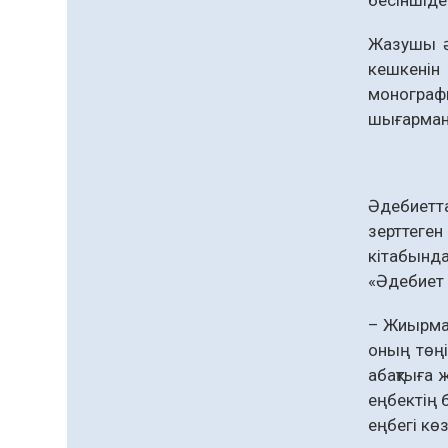
Жазушы ә
кешкенін 
моно­гра
шығарманы
Әдебиетт
зерттеген
кітабында
«Әдебиет 
– Жиырмас
оның төңі
абақтыға 
еңбектің 
еңбегі көз