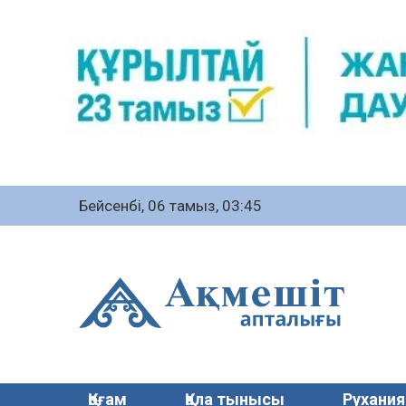
Бейсенбі, 06 тамыз, 03:45
Қоғам
Қала тынысы
Рухания