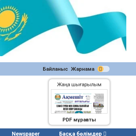
№58
(2270)
04.08.2026
Байланыс
Жарнама
Жаңа шығарылым
PDF мұрағаты
Newspaper
Басқа бөлімдер