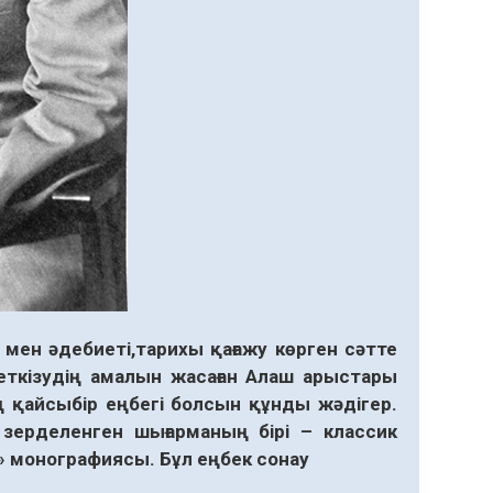
 мен әдебиеті,тарихы қағажу көрген сәтте
еткізудің амалын жасаған Алаш арыстары
ың қайсыбір еңбегі болсын құнды жәдігер.
 зерделенген шығарманың бірі – классик
» монографиясы. Бұл еңбек сонау