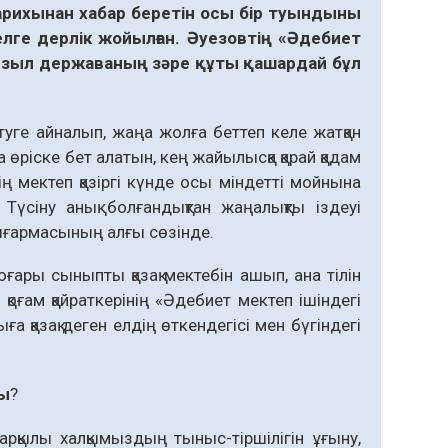
рихынан хабар беретін осы бір туындыны
елге дерлік жойылған. Әуезовтің «Әдебиет
 Қызыл державаның зәре құты қашардай бұл
детуге айналып, жаңа жолға беттеп келе жатқан
а өріске бет алатын, кең жайылысқа қарай қадам
здің мектеп қазіргі күнде осы міндетті мойнына
 Түсіну анық болғандықтан жаңалықты іздеуі
ығармасының алғы сөзінде.
оғары сыныпты қазақ мектебін ашып, ана тілін
 қоғам қайраткерінің «Әдебиет мектеп ішіндегі
ға қазақ деген елдің өткендегісі мен бүгіндегі
лы
?
арқылы халқымыздың тыныс-тіршілігін ұғыну,