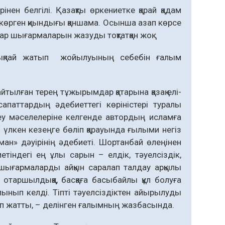
нен белгілі. Қазақты өркениетке қарай қадам
ң көрген қиындығы қаншама. Осынша азап көрсе
лар шығармаларын жазуды тоқтатқан жоқ.
а шықпай жатып жойылуының себебін ғалым
тылған терең тұжырымдар қатарына қазақ елі­
сапаттардың әдебиеттегі көріністері туралы
у мәселелеріне кел­генде автордың исламға
н үлкен кезеңге бөліп қа­рауында ғылыми негіз
ан» дәуірінің әдебиеті. Шортанбай өлеңінен
індегі ең ұлы сарын – ел­дік, тәуелсіздік,
 шығармаларды айқын саралап тал­дау арқылы
 отаршылдыққа, басқаға басыбайлы құл болуға
салынып келді. Тіпті тәуелсіздіктен айырылуды
ып жатты, – делінген ғалымның жазбасында.