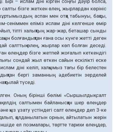
. Бірі – ислам діні кірген соңғы дәуір болса,
ір салты бізге жеткен өлең, жырлардан көрініс
ұртымыздың аспан мен отқа табынуы, бақсы,
ым-сеніммен еліміз ислам діні келгенше өмір
ойып, тіпті халықтың жар-жар, беташар сынды
ақын болғандықтан ғана осы күнге жетті деген
ай салттық өлең, жырлар көп болған деседі.
ан өлеңдер бізге жетпей жоғалып кеткендігі
лығы сондай жыл өткен сайын ескілікті еске
ислам діні келіп, халқымыз тағы бір белестен
ндықтан бергі заманның әдебиетін зерделей
қтылай түседі.
ген. Оның бірінші бөлімі «Сыршылдық салт
ақ елдің салтымен байланысқан шер өлеңдер
және қыз ұзату үстіндегі салт өлеңдер деп 3-ке
қталып, қолданылатын орнын, айтылатын жерін
іншіде ел поэмалары, төртте тарихи өлеңдер,
ары туралы айтылады.