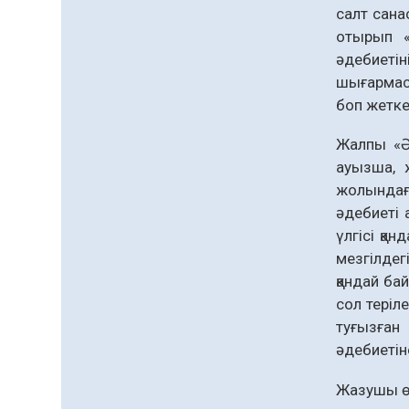
процесті ұйымдастыру»
салт сана
тақырыбында семинар
04.08.2026
52
0
оты­рып 
өткізілді
әдебиетін
Шағымнан кейін
шығармасы
Kazakhstan шоколадының
құрамы тексерілді:
боп жетке
сараптама не көрсетті
04.08.2026
73
0
Жалпы «Әд
Жергілікті тауар
ауызша, ж
өндірушілерді қолдау
жолындағы
шаралары күшейтілуде
әдебиеті 
04.08.2026
76
0
үлгісі қа
мез­гілде
Руслан Рүстемұлы облыс
қандай ба
әкімінің кеңесшісі болып
тағайындалды
сол теріл
туғызған 
04.08.2026
144
0
әдебиетін
Барлық жаңалық
Жазушы өз