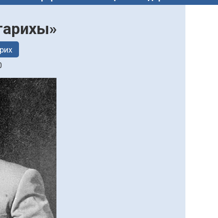
 тарихы»
рих
0