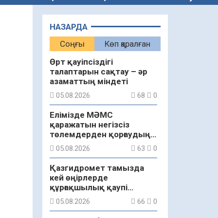
НАЗАРДА
Соңғы
Көп қаралған
Өрт қауіпсіздігі
талаптарын сақтау – әр
азаматтың міндеті
05.08.2026
68
0
Елімізде МӘМС
қаражатын негізсіз
төлемдерден қорғаудың
жаңа жүйесі құрылуда
05.08.2026
63
0
Қазгидромет тамызда
кей өңірлерде
құрғақшылық қаупі
жоғары екенін болжады
05.08.2026
66
0