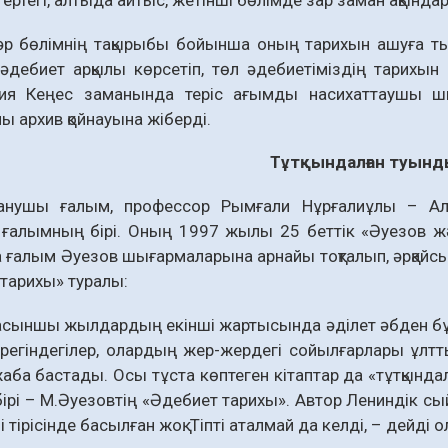
р бөлімнің тақырыбы бойын­ша оның тарихын ашуға т
әдебиет арқылы көрсетіп, төл әдебиетіміздің тарихын к
фия Кеңес заманында теріс ағымды насихаттаушы ш
 архив қойнауына жіберді.
Тұтқындалған туын
анушы ғалым, профессор Рымғали Нұрғалиұлы – 
 ғалымның бірі. Оның 1997 жылы 25 бет­тік «Әуезов ж
 ғалым Әуезов шығармаларына арнайы тоқталып, әрқайс
тарихы» туралы:
ыншы жылдардың екінші жартысында әділет әбден бұзыл
регіндегілер, олардың жер-жердегі сойылғарлары ұлттық
жаба бастады. Осы тұста көптеген кітаптар да «тұтқында
бірі – М.Әуезовтің «Әдебиет тарихы». Автор Лениндік сыйл
і тірісінде басылған жоқ. Тіпті аталмай да келді, – дейді о