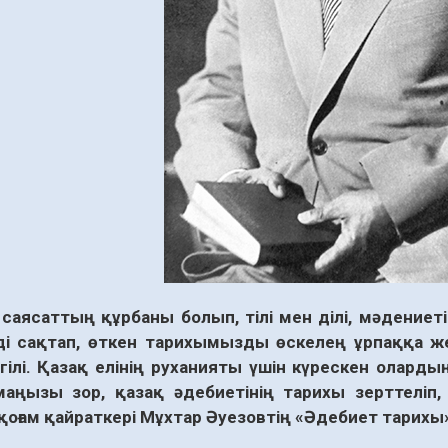
саясаттың құрбаны болып, тілі мен ділі, мәдениеті
зді сақтап, өткен тарихымызды өскелең ұрпаққа ж
лгілі. Қазақ елінің руханияты үшін күрескен олард
аңызы зор, қазақ әдебиетінің тарихы зерттеліп,
қоғам қайраткері Мұхтар Әуезовтің «Әдебиет тарихы