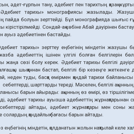
сын, әдет-ғұрпын тану, әдебиет пен тарихтың қазақ жұр
«Әдебиет тарихы» монография­сы жазылады. Жазушы 
ің пайда болуын зерттейді. Бұл монографияда шығыс 
 кірістіріл­мейді. Сондай-ақ көбіне Абай дәуірінен баст
н ауыз әдебиетінен бастайды.
ебиет тарихы» зерттеу еңбегінің міндетін жазушы был
азба әдебиеттің ішінен үлгілі болған белгілерін бөл
 жаңа сөзі болу керек. Әдебиет тарихы белгілі дәуірл
алғашқы шыққаннан бастап, белгілі бір кезеңге жеткенге 
ндай, неден туды, басқа өмірмен қандай тарихи байланы
гі себептерді, шарттарды тереді. Мәселен, белгілі ақынны
йланысы барын айырады: ақынның өз өмірі, өз тіршілігіме
еді, әдебиет тарихы ауызша әдебиеттің жұр­нақтарынан сы
себеп­терді айтады, әдебиет жұрнақтары мен соны жаз
е солардың қандайлық бағасы барын айтады.
 еңбегінің міндетін, қолда­натын жолын нақтылай келе хал