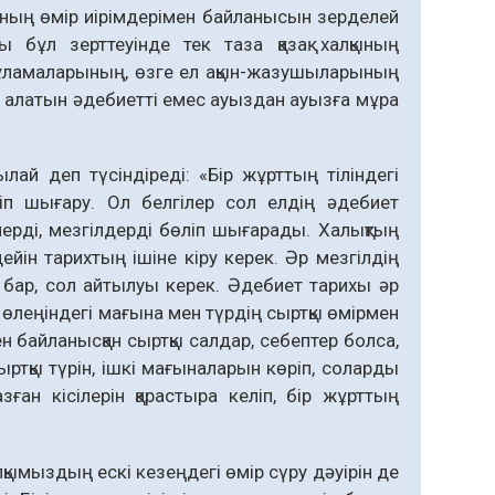
тының өмір иірімдерімен байланысын зерделей
бұл зерттеуінде тек таза қазақ халқының
ғұламаларының, өзге ел ақын-жазушыларының
ау алатын әдебиетті емес ауыздан ауызға мұра
ай деп түсіндіреді: «Бір жұрттың тіліндегі
іп шығару. Ол бел­гілер сол елдің әдебиет
ерді, мезгілдерді бөліп шығарады. Халықтың
дейін тарихтың ішіне кіру керек. Әр мезгілдің
сы бар, сол айтылуы керек. Әдебиет тарихы әр
ң өлеңіндегі мағына мен түрдің сыртқы өмірмен
н байланысқан сыртқы салдар, себептер болса,
ртқы түрін, ішкі мағы­наларын көріп, соларды
ған кісілерін қарастыра келіп, бір жұрттың
қы­мыздың ескі кезеңдегі өмір сүру дәуірін де