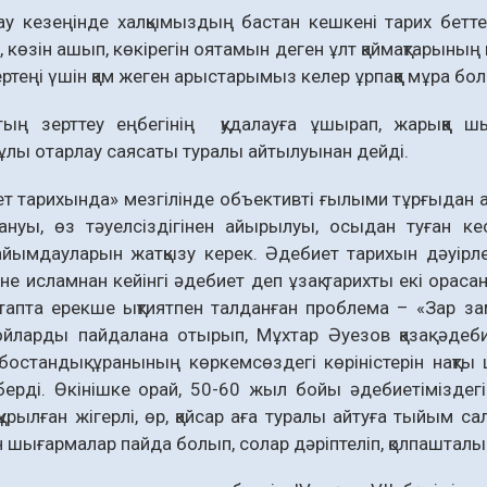
ау кезеңінде халқымыздың бастан кешкені тарих беттері
, көзін ашып, көкірегін оята­мын деген ұлт қаймақтарыны
 ертеңі үшін қам жеген арыстарымыз келер ұрпаққа мұра бо
тың зерттеу еңбегінің қуда­лауға ұшырап, жарыққ
ұлы отарлау саясаты туралы айтылуынан дейді.
т тарихында» мезгілінде объективті ғылыми тұрғыдан ай
ануы, өз тәуелсіздігінен айы­рылуы, осыдан туған ке
йымдауларын жатқызу керек. Әдебиет тарихын дәуірле
әне исламнан кейінгі әдебиет деп ұзақ та­рихты екі ораса
тапта ерекше ықтиятпен талданған проблема – «Зар зам
йларды пайдалана отырып, Мұхтар Әуезов қазақ әдебиет
 бостандық ұранының көркемсөздегі көріністерін нақты
берді. Өкінішке орай, 50-60 жыл бойы әдебиетіміздегі
а құрылған жігерлі, өр, қайсар аға туралы айтуға тыйым 
н шығармалар пайда болып, солар дәріптеліп, қолпаштал