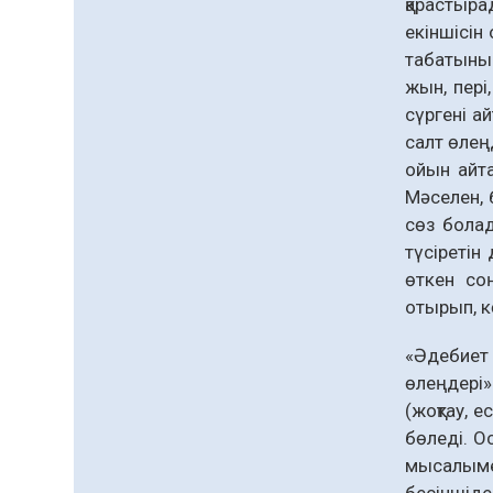
қарастыра
екіншісін
табатынын
жын, пері
сүргені а
салт өлең
ойын айта
Мәселен, 
сөз болад
түсіретін
өткен со
отырып, к
«Әдебиет
өлеңдері
(жоқтау, е
бөледі. О
мысалымен
бесіншіде