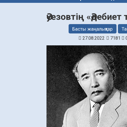
Әуезовтің «Әдебиет
Басты жаңалықтар
Та
27.08.2022
7181