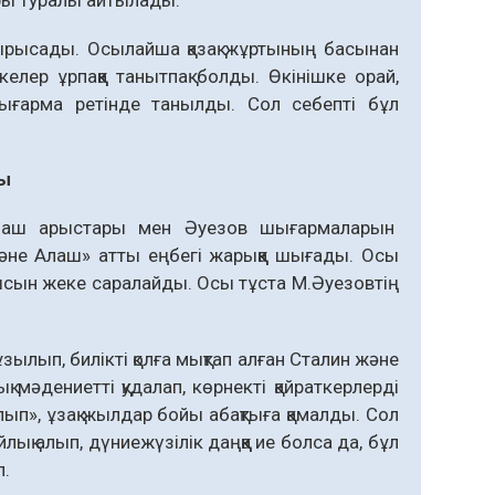
ырысады. Осылайша қазақ жұртының басынан
елер ұрпаққа танытпақ болды. Өкінішке орай,
ығарма ретінде танылды. Сол себепті бұл
ды
Алаш арыстары мен Әуезов шығармаларын
әне Алаш» атты еңбегі жарыққа шығады. Осы
ысын жеке саралайды. Осы тұста М.Әуезовтің
ып, билікті қолға мықтап алған Сталин және
 мәдениетті қудалап, көрнекті қайраткерлерді
лып», ұзақ жылдар бойы абақтыға қамалды. Сол
ық алып, дүниежүзілік даңққа ие болса да, бұл
л.