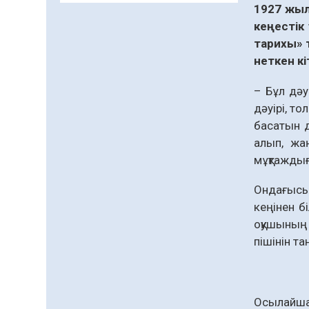
1927 жыл
және арнайы есепке алу
жөніндегі комитеттің
кеңестік
Қызылорда облысы
тарихы» 
04.08.2026
76
0
бойынша
неткен кі
департаментінің
Қазақстандықтардың
басшысы тағайындалды
72,3%-ы жаңа Құрылтай
– Бұл дәу
үшін дауыс беруге дайын
дәуірі, то
04.08.2026
64
0
басатын дә
алып, жаң
Мектептен – Ұлттық ұлан
мұқтаждығ
сапына
04.08.2026
66
0
Ондағысы 
кеңінен б
Ағза донорлығы бойынша
ақпараттық-түсіндіру
оқушының а
жұмыстары жүргізілді
пішінін та
04.08.2026
55
0
Трансплантациялық
үйлестіру және донорлық
Осылайша 