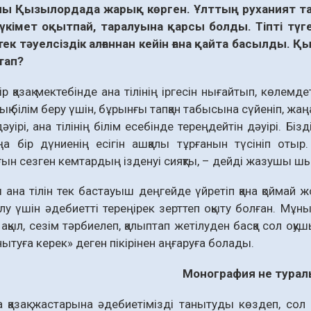
ы Қызылордада жарық көрген. Ұлттың руханият та
 үкімет оқытпай, таралуына қарсы болды. Тіпті түг
тек тәуелсіздік алғаннан кейін ғана қайта басылды.
тап?
ір қазақ мектебінде ана тілінің іргесін нығайтып, кө­лем
лық білім беру үшін, бұрынғы тапқан табысына сүйеніп, жаң
уірі, ана тілінің білім есебінде тереңдейтін дәуірі. Бі
а бір дүниенің есігін ашқалы тұрғанын түсініп отыр.
ын сезген кемтардың ізденуі сияқты, – дейді жазушы ш
ана тілін тек бас­тауыш деңгейде үйретіп қана қоймай ж
ілу үшін әдебиетті тереңірек зерт­теп оқыту болған. Мұны
қыл, сезім тәрбиелеп, қалыптап жетілуден басқа сол оқушы
нытуға керек» деген пікірінен аңғаруға болады.
Монография
не тура
қазақ жастарына әдебие­тімізді танытуды көздеп, сол 