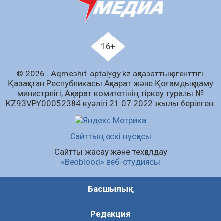
07.08.2026
62
0
Білім гранты иегерлерінің тізімі шықты
07.08.2026
81
0
16+
«Дауыс беру учаскесін қалай табуға болады?»￼
© 2026 . Аqmeshit-aptalygy.kz ақпараттық агенттігі.
07.08.2026
65
0
Қазақстан Республикасы Ақпарат және Қоғамдық даму
министрлігі, Ақпарат комитетінің тіркеу туралы №
Барлық жаңалық
KZ93VPY00052384 куәлігі 21.07.2022 жылы берілген.
Сайттың ескі нұсқасы
Сайтты жасау және техқолдау
«Beoblood» веб-студиясы
Басшылық
Редакция