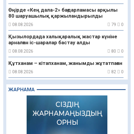
Өңірде «Кең дала-2» бағдарламасы арқылы
80 шаруашылық қаржыландырылды
08.08.2026
79
0
Қызылордада халықаралық жастар күніне
арналған іс-шаралар бастау алды
08.08.2026
80
0
Құтханам – кітапханам, жанымды жұтатпаған
08.08.2026
82
0
Құрылыс қарқыны – қала дамуының айғағы
ЖАРНАМА
08.08.2026
81
0
Зәулім ғимараттарда туған жерді түлеткен
азаматтардың қолтаңбасы бар
08.08.2026
197
0
Еңбегі ерлікпен тең мамандық