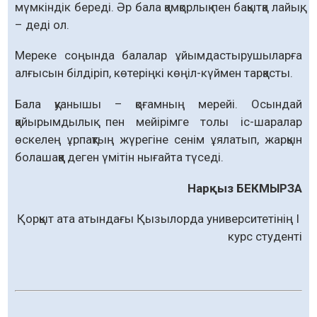
мүмкіндік береді. Әр бала қамқорлық пен бақытқа лайық,
– деді ол.
Мереке соңында балалар ұйымдастырушыларға
алғысын білдіріп, көтеріңкі көңіл-күймен тарқасты.
Бала қуанышы – қоғамның мерейі. Осындай
қайырымдылық пен мейірімге толы іс-шаралар
өскелең ұрпақтың жүрегіне сенім ұялатып, жарқын
болашаққа деген үмітін нығайта түседі.
Нарқыз БЕКМЫРЗА
Қорқыт ата атындағы Қызылорда университетінің І
курс студенті