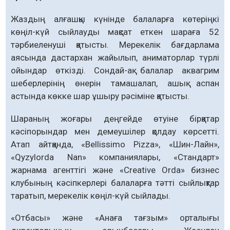
Жаздың алғашқы күнінде балаларға көтеріңкі
көңіл-күй сыйлауды мақсат еткен шараға 52
тәрбиеленуші қатысты. Мерекелік бағдарлама
аясында дастархан жайылып, аниматорлар түрлі
ойындар өткізді. Сондай-ақ балалар аквагрим
шеберлерінің өнерін тамашалап, ашық аспан
астында көкке шар ұшыру рәсіміне қатысты.
Шараның жоғары деңгейде өтуіне бірқатар
кәсіпорындар мен демеушілер қолдау көрсетті.
Атап айтқанда, «Bellissimo Pizza», «Шин-Лайн»,
«Qyzylorda Nan» компаниялары, «Стандарт»
жарнама агенттігі және «Creative Orda» бизнес
клубының кәсіпкерлері балаларға тәтті сыйлықтар
таратып, мерекелік көңіл-күй сыйлады.
«Отбасы» және «Анаға тағзым» орталығы