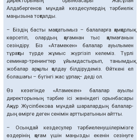
директорының орынбасары Жасұлан
Алдабергенов мұндай кездесулердің тәрбиелік
маңызына тоқталды.
– Біздің басты мақсатымыз – балаларға қамқорлық
көрсетіп, олардың қоғамнан тыс қалмағанын
сезіндіру. Біз «Атамекен» балалар ауылымен
тұрақты түрде жұмыс жүргізіп келеміз. Түрлі
семинар-тренингтер ұйымдастырып, танымдық
жобалар арқылы қолдау білдірудеміз. Өйткені ел
болашағы – бүгінгі жас ұрпақ, – деді ол.
Өз кезегінде «Атамекен» балалар ауылы
директорының тәрбие ісі жөніндегі орынбасары
Ақнұр Жүсіпбекова мұндай шаралардың балалар­
дың өмірге деген сенімін арттыратынын айтты.
– Осындай кездесулер тәрбиеленушілерімізге
өздерінің қоғам үшін маңызды екенін сезінуге