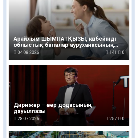
Арайлым ШЫМПАТҚЫЗЫ, көпбейінді
облыстық балалар ауруханасының
логопед маманы: Баланың сөйлеуі мен
04.08.2026
141
0
дамуы үйдегі қарапайым қарым-
қатынастан басталады
Дирижер – өнер додасының
дауылпазы
28.07.2026
257
0