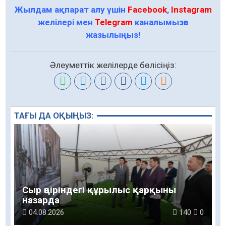
Жылдам ақпарат алу үшін
Facebook
,
Instagram
желілері мен
Telegram
каналымызға
жазылыңыз!
Әлеуметтік желілерде бөлісіңіз:
ТАҒЫ ДА ОҚЫҢЫЗ:
Сыр өңіріндегі құрылыс қарқыны
назарда
04.08.2026
140
0