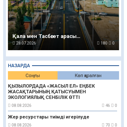
Қала мен Тасбөгет арасы…
28.07.2026
180
0
НАЗАРДА
Соңғы
Көп қаралған
ҚЫЗЫЛОРДАДА «ЖАСЫЛ ЕЛ» ЕҢБЕК
ЖАСАҚТАРЫНЫҢ ҚАТЫСУЫМЕН
ЭКОЛОГИЯЛЫҚ СЕНБІЛІК ӨТТІ
08.08.2026
46
0
Жер ресурстары тиімді игерілуде
08.08.2026
70
0