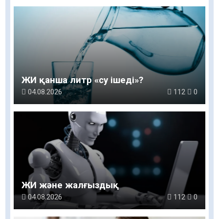
ЖИ қанша литр «су ішеді»?
04.08.2026
112
0
ЖИ және жалғыздық
04.08.2026
112
0