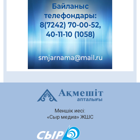
08.08.2026
80
0
Даналықтың шырағданы, ой-сананың
шамшырағы
08.08.2026
53
0
Кенеге қарсы залалсыздандыру жұмыстары
жүргізілуде
07.08.2026
69
0
Балалардың жазғы демалысындағы
қауіпсіздік – тұрақты бақылауда
07.08.2026
88
0
Сыбайлас жемқорлық
Меншік иесі:
07.08.2026
60
0
«Сыр медиа» ЖШС
Аумақтан тыс соттылық – сот төрелігінің
ашықтығы мен қолжетімділігін арттыру
құралы