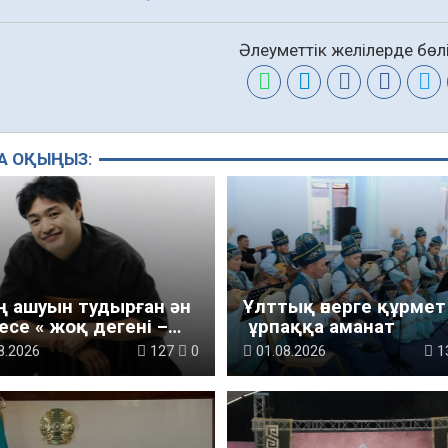
Әлеуметтік желілерде бөлі
А ОҚЫҢЫЗ:
ің ашуын тудырған ән
Ұлттық өнерге құрмет
се « жоқ дегені –
ұрпаққа аманат
»
8.2026
127
0
01.08.2026
1