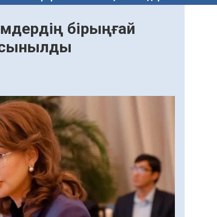
імдердің бірыңғай
 ұсынылды