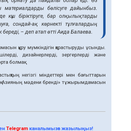
ық орнату да пайдалы болар еді. Өз
ты материалдарды бөлісуге дайынбыз.
е күш біріктіруге, бар олқылықтарды
ға, сондай-ақ көрнекті тұлғалардың
 береді, – деп атап өтті Аида Балаева.
масын құру мүмкіндігін қарастыруды ұсынды.
ілерді, дизайнерлерді, зергерлерді және
рта болмақ.
тықтың негізгі міндеттері мен бағыттарын
алық Азияның мәдени бренді» тұжырымдамасын
мен
Telegram
каналымызға жазылыңыз!