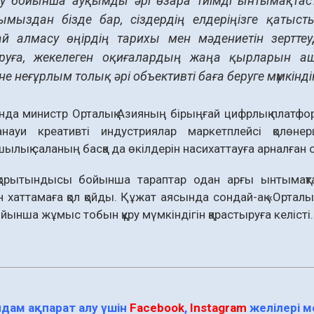
у бойынша ауқымды әрі өзара тиімді ынтымақтаст
ымыздан бізде бар, сіздердің елдеріңізге қатыс
й алмасу өңірдің тарихы мен мәдениетін зерттеуд
руға, жекелеген оқиғалардың жаңа қырларын ашу
не неғұрлым толық әрі объективті баға беруге мүмкіндік
да министр Орталық Азияның бірыңғай цифрлық платфор
науи креативті индустриялар маркетплейсі қолөнерш
лық саланың басқа да өкілдерін насихаттауға арналған о
қорытындысы бойынша тараптар одан арғы ынтымақтас
н хаттамаға қол қойды. Құжат аясында сондай-ақ «Орт
ойынша жұмыс тобын құру мүмкіндігін қарастыруға келісті.
дам ақпарат алу үшін
Facebook
,
Instagram
желілері 