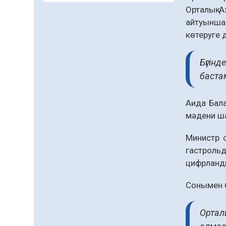
Орталық А
Балалардың жазғы
демалысындағы
айтуынша,
қауіпсіздік – тұрақты
көтеруге 
бақылауда
07.08.2026
69
0
Бүгін
Сыбайлас жемқорлық
бастам
07.08.2026
46
0
Аумақтан тыс соттылық
Аида Бала
– сот төрелігінің
мәдени ша
ашықтығы мен
қолжетімділігін арттыру
07.08.2026
47
0
Министр с
құралы
гастроль
Білім гранты иегерлерінің
цифрланды
тізімі шықты
07.08.2026
60
0
Сонымен б
«Дауыс беру учаскесін
қалай табуға болады?»￼
Ортал
07.08.2026
49
0