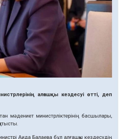
стрлерінің алғашқы кездесуі өтті, деп
стан мәдениет министрліктерінің басшылары,
қатысты.
министрі Аида Балаева бұл алғашқы кездесудің