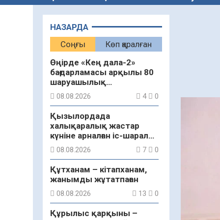
НАЗАРДА
Соңғы
Көп қаралған
Өңірде «Кең дала-2»
бағдарламасы арқылы 80
шаруашылық
қаржыландырылды
08.08.2026
4
0
Қызылордада
халықаралық жастар
күніне арналған іс-шаралар
бастау алды
08.08.2026
7
0
Құтханам – кітапханам,
жанымды жұтатпаған
08.08.2026
13
0
Құрылыс қарқыны –