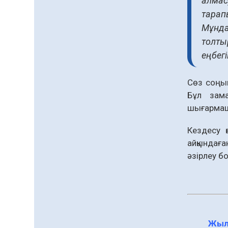
алмас
тарап
Қазақстандықтар
Мұнда
Құрылтай сайлауынан
жақсылық күтеді –
толты
қоғамдық пікір зерттеуі
еңбегі
07.08.2026
54
0
Қаржылық
Сөз соңын
сауаттылықты арттыруға
Бұл зама
бағытталған кездесу өтті
шығармашы
07.08.2026
77
0
Кездесу 
Барлық жаңалық
айқындаға
әзірлеу б
Жыл