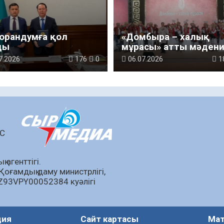
орандумға қол
«Домбыра – халық
ды
мұрасы» атты мәдени 
шара өтті
7.2026
176
0
06.07.2026
1
ШС
 агенттігі.
Қоғамдық даму министрлігі,
KZ93VPY00052384 куәлігі
ция
Сайт картасы
Мат