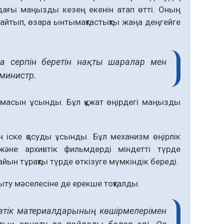
дағы маңызды кезең екенін атап өтті. Оның
айтып, өзара ынтымақтастықты жаңа деңгейге
а серпін беретін нақты шаралар мен
 министр.
амасын ұсынды. Бұл құжат өңірдегі маңызды
 іске қосуды ұсынды. Бұл механизм өңірлік
және архивтік фильмдерді міндетті түрде
ын тұрақты түрде өткізуге мүмкіндік береді.
ту мәселесіне де ерекше тоқталды.
ивтік материалдарының көшірмелерімен