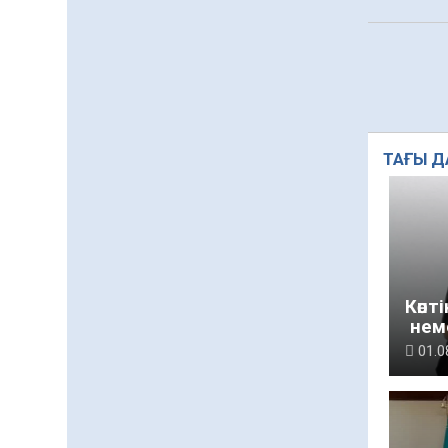
ТАҒЫ Д
Көпт
неме
жоқ
01.0