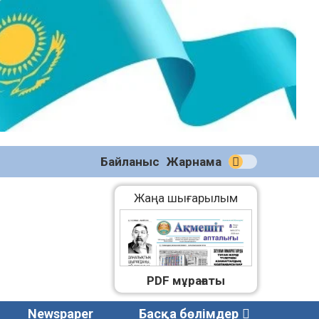
№59
(2271)
08.08.2026
Байланыс
Жарнама
Жаңа шығарылым
PDF мұрағаты
Newspaper
Басқа бөлімдер