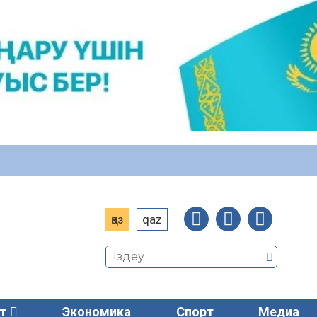
қаз
qaz
т
Экономика
Спорт
Медиа