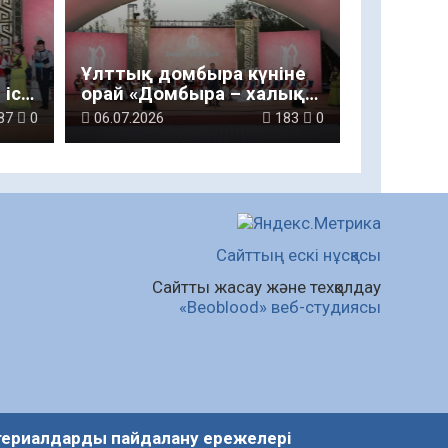
Ұлттық домбыра күніне
іс-
орай «Домбыра – халық
мұрасы» атты мәдени іс-
87
0
06.07.2026
183
0
шара өтті
Сайттың ескі нұсқасы
Сайтты жасау және техқолдау
«Beoblood» веб-студиясы
ериалдарды пайдалану ережелері