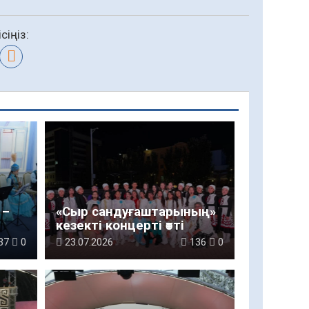
сіңіз:
 –
«Сыр сандуғаштарының»
кезекті концерті өтті
37
0
23.07.2026
136
0