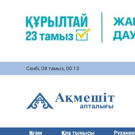
Сенбі, 08 тамыз, 00:13
Қоғам
Қала тынысы
Рухания