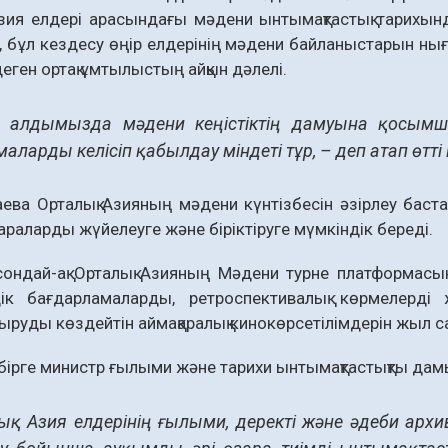
зия елдері арасындағы мәдени ынтымақтастық тарихын
 бұл кездесу өңір елдерінің мәдени байланыстарын нығ
деген ортақ ұмтылыстың айқын дәлелі.
де алдымызда мәдени кеңістіктің дамуына қосымш
аларды келісіп қабылдау міндеті тұр, – деп атап өтті
ева Орталық Азияның мәдени күнтізбесін әзірлеу баст
раларды жүйелеуге және біріктіруге мүмкіндік береді.
ондай-ақ Орталық Азияның Мәдени турне платформасын
дік бағдарламаларды, ретроспективалық көрмелерді 
руды көздейтін аймақаралық кинокөрсетілімдерін жыл сай
ірге министр ғылыми және тарихи ынтымақтастықты дамы
ық Азия елдерінің ғылыми, деректі және әдеби арх