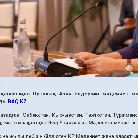
в
қаласында Орталық Азия елдерінің мәдениет мини
йды
BAQ.KZ.
зақстан, Өзбекстан, Қырғызстан, Тәжікстан, Түрікмен
 құрметті қонақ ретінде Әзербайжанның Мәдениет министрі 
ріне жылы лебізін білдірген ҚР Мәдениет және ақпарат 