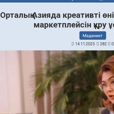
Орталық Азияда креативті өн
маркетплейсін құру
Мәдениет
14.11.2025
282
0