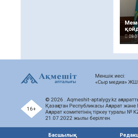
Мем
қой
08.0
Меншік иесі:
«Сыр медиа» Ж
© 2026 . Аqmeshit-aptalygy.kz ақпараттық
Қазақстан Республикасы Ақпарат және 
16+
Ақпарат комитетінің тіркеу туралы № 
21.07.2022 жылы берілген.
Басшылық
Редак