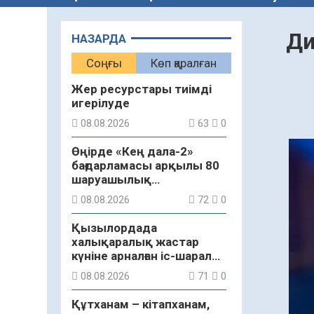
Ди
НАЗАРДА
Соңғы
Көп қаралған
Жер ресурстары тиімді
игерілуде
08.08.2026
63
0
Өңірде «Кең дала-2»
бағдарламасы арқылы 80
шаруашылық
қаржыландырылды
08.08.2026
72
0
Қызылордада
халықаралық жастар
күніне арналған іс-шаралар
бастау алды
08.08.2026
71
0
Құтханам – кітапханам,