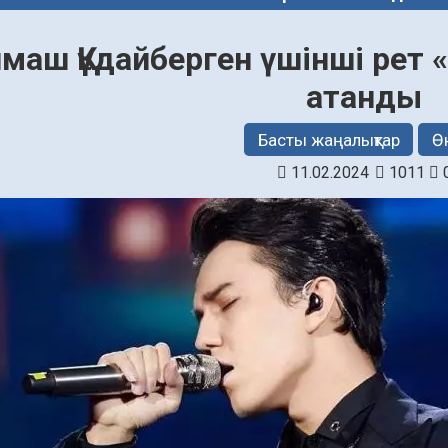
маш Құдайберген үшінші рет 
атанды
Басты жаңалықтар
Ө
11.02.2024
1011