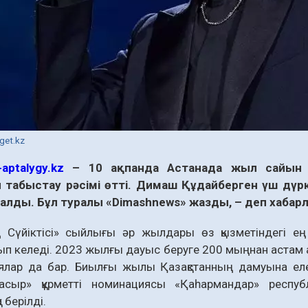
get.kz
aptalygy.kz
– 10 ақпанда Астанада жыл сайын бе
 табыстау рәсімі өтті. Димаш Құдайберген үш дүркі
алды. Бұл туралы «Dimashnews» жазды, – деп хаба
ң Сүйіктісі» сыйлығы әр жылдары өз қызметіндегі ең
п келеді. 2023 жылғы дауыс беруге 200 мыңнан астам ад
лар да бар. Биылғы жылы Қазақстанның дамуына елеулі
асыр» құрметті номинациясы «Қаһармандар» респуб
 берілді.