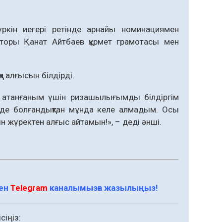
ркін иегері ретінде арнайы номинациямен
торы Қанат Айтбаев құрмет грамотасы мен
қа алғысын білдірді.
і атанғаным үшін ризашылығымды білдіргім
ерде болғандықтан мұнда келе алмадым. Осы
 жүректен алғыс айтамын!», – деді әнші.
мен
Telegram
каналымызға жазылыңыз!
сіңіз: