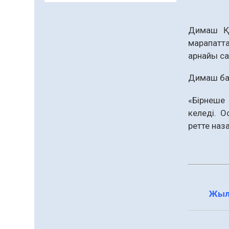
Кенеге қарсы
залалсыздандыру
жұмыстары жүргізілуде
Димаш Құ
07.08.2026
65
0
марапатт
арнайы са
Балалардың жазғы
демалысындағы
қауіпсіздік – тұрақты
Димаш барл
бақылауда
07.08.2026
83
0
«Бірнеше
Сыбайлас жемқорлық
келеді. О
ретте наз
07.08.2026
56
0
Аумақтан тыс соттылық
– сот төрелігінің
ашықтығы мен
қолжетімділігін арттыру
07.08.2026
58
0
құралы
Жыл
Білім гранты иегерлерінің
тізімі шықты
07.08.2026
72
0