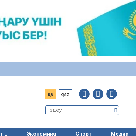
қаз
qaz
т
Экономика
Спорт
Медиа