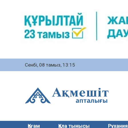
Сенбі, 08 тамыз, 13:15
Қоғам
Қала тынысы
Рухания