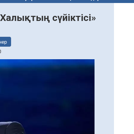
«Халықтың сүйіктісі»
нер
0