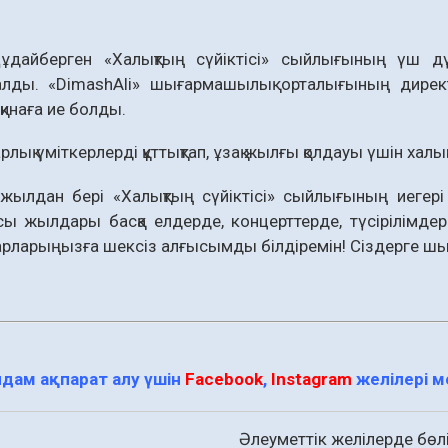
дайберген «Халықтың сүйіктісі» сыйлығының үш дү
алды. «DimashAli» шығармашылық орталығының дирек
қинаға ие болды.
ық үміткерлерді құттықтап, ұзақ жылғы қолдауы үшін халық
 жылдан бері «Халықтың сүйіктісі» сыйлығының иегер
сы жылдары басқа елдерде, концерттерде, түсірілімд
арларыңызға шексіз алғысымды білдіремін! Сіздерге шын
дам ақпарат алу үшін
Facebook
,
Instagram
желілері 
Әлеуметтік желілерде бөлі