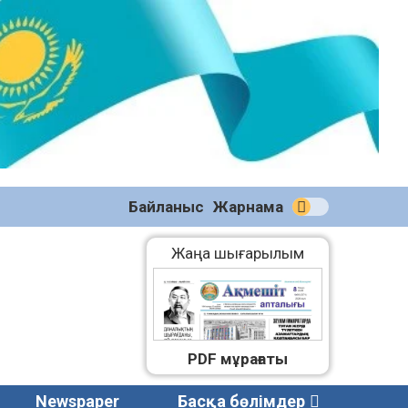
№59
(2271)
08.08.2026
Байланыс
Жарнама
Жаңа шығарылым
PDF мұрағаты
Newspaper
Басқа бөлімдер