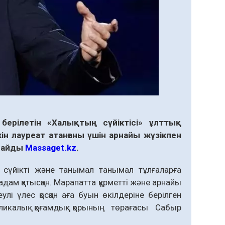
рілетін «Халықтың сүйіктісі» ұлттық
н лауреат атанғаны үшін арнайы жүзікпен
рлайды
Massaget.kz
.
 сүйікті және танымал танымал тұлғаларға
ам қатысқан. Марапатта құрметті және арнайы
 үлес қосқан аға буын өкілдеріне берілген
ликалық қоғамдық қорының төрағасы Сабыр