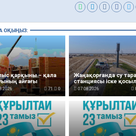
А ОҚЫҢЫЗ:
лыс қарқыны – қала
Жаңақорғанда су тар
уының айғағы
станциясы іске қосы
8.2026
71
0
07.08.2026