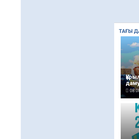
«Дауыс беру учаскесін
қалай табуға болады?»￼
07.08.2026
60
0
ТАҒЫ Д
Қазақстандықтар
Құрылтай сайлауынан
жақсылық күтеді –
қоғамдық пікір зерттеуі
07.08.2026
66
0
Барлық жаңалық
Құры
дам
08.0