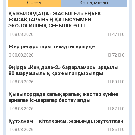
Соңғы
Көп қаралған
ҚЫЗЫЛОРДАДА «ЖАСЫЛ ЕЛ» ЕҢБЕК
ЖАСАҚТАРЫНЫҢ ҚАТЫСУЫМЕН
ЭКОЛОГИЯЛЫҚ СЕНБІЛІК ӨТТІ
08.08.2026
47
0
Жер ресурстары тиімді игерілуде
08.08.2026
72
0
Өңірде «Кең дала-2» бағдарламасы арқылы
80 шаруашылық қаржыландырылды
08.08.2026
80
0
Қызылордада халықаралық жастар күніне
арналған іс-шаралар бастау алды
08.08.2026
82
0
Құтханам – кітапханам, жанымды жұтатпаған
08.08.2026
86
0