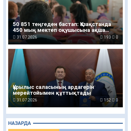
50 851 теңгеден бастап: Қазақстанда
450 мың мектеп оқушысына ақша
беріледі
31.07.2026
193
0
Құрылыс саласының ардагерін
мерейтойымен құттықтады
31.07.2026
152
0
НАЗАРДА