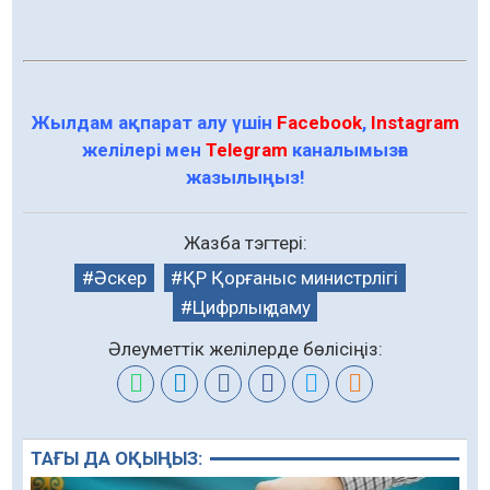
Жылдам ақпарат алу үшін
Facebook
,
Instagram
желілері мен
Telegram
каналымызға
жазылыңыз!
Жазба тэгтері:
Әскер
ҚР Қорғаныс министрлігі
Цифрлық даму
Әлеуметтік желілерде бөлісіңіз:
ТАҒЫ ДА ОҚЫҢЫЗ: