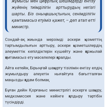
жұмысы мен цифрлық шешімдерді енгізу
жүйенің тиімділігін арттырудың негізгі
шарты. Біз оның ашықтығын, сенімділігін
қамтамасыз етуіміз қажет, – деп атап өтті
министр.
Сондай-ақ жиында мерзімді әскери қызметтің
тартымдылығын арттыру, әскери қызметшілердің
әлеуметтік кепілдіктерін күшейту және қаржылай
қамтамасыз ету мәселелері қаралды.
Айта кетейік, Бірыңғай шақырту тізілімін енгізу елдің
жұмылдыру әлеуетін нығайтуға бағытталған
маңызды қадам болмақ.
Бұған дейін Қорғаныс министрлігі әскерге шақыру,
медкомиссия және кейінге қалдыру тәртібін
түсіндірді.