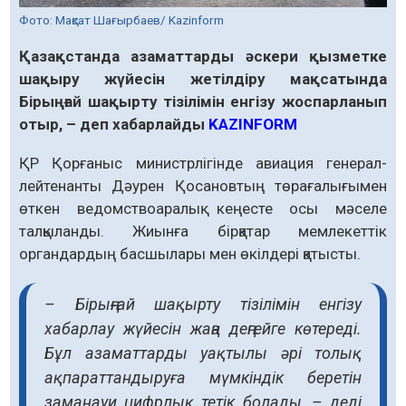
Фото: Мақсат Шағырбаев/ Kazinform
Қазақстанда азаматтарды әскери қызметке
шақыру жүйесін жетілдіру мақсатында
Бірыңғай шақырту тізілімін енгізу жоспарланып
отыр, – деп хабарлайды
KAZINFORM
ҚР Қорғаныс министрлігінде авиация генерал-
лейтенанты Дәурен Қосановтың төрағалығымен
өткен ведомствоаралық кеңесте осы мәселе
талқыланды. Жиынға бірқатар мемлекеттік
органдардың басшылары мен өкілдері қатысты.
– Бірыңғай шақырту тізілімін енгізу
хабарлау жүйесін жаңа деңгейге көтереді.
Бұл азаматтарды уақтылы әрі толық
ақпараттандыруға мүмкіндік беретін
заманауи цифрлық тетік болады, – деді