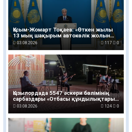
Қасым-Жомарт Тоқаев: «Өткен жылы
13 мың шақырым автокөлік жолын
салу және жөндеу жұмысы
03.08.2026
117
0
жүргізілді»
Қызылордада 5547 әскери бөлімінің
сарбаздары «Отбасы құндылықтары
– ұлт болашағы» атты рухани-мәдени
03.08.2026
124
0
шараға қатысты