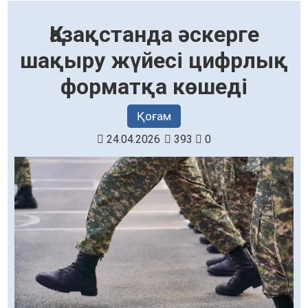
Қазақстанда әскерге
шақыру жүйесі цифрлық
форматқа көшеді
Қоғам
24.04.2026
393
0