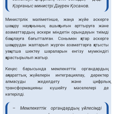
Қорғаныс министрі Дәурен Қосанов.
Министрлік мәліметінше, жаңа жүйе әскерге
шақыру науқанының ашықтығын арттыруға және
азаматтардың әскери міндетін орындауын тиімді
бақылауға бағытталған. Сонымен қатар әскерге
шақырудан жалтарып жүрген азаматтарға қатысты
уақытша шектеу шараларын енгізу мүмкіндігі
қарастырылып жатыр.
Кеңес барысында мемлекеттік органдардың
ақпараттық жүйелерін интеграциялау, деректер
алмасуды жеделдету және цифрлық
трансформацияны күшейту мәселелері де
көтерілді.
– Мемлекеттік органдардың үйлесімді