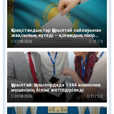
Қазақстандықтар Құрылтай сайлауынан
жақсылық күтеді – қоғамдық пікір
зерттеуі
07.08.2026
72
0
Құрылтай: Қызылордада 1344 комиссия
мүшесінің білімі жетілдіріледі
03.08.2026
117
0