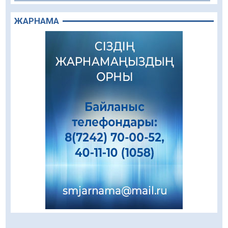
Құрылыс қарқыны – қала дамуының айғағы
ЖАРНАМА
08.08.2026
84
0
Зәулім ғимараттарда туған жерді түлеткен
азаматтардың қолтаңбасы бар
08.08.2026
201
0
Еңбегі ерлікпен тең мамандық
08.08.2026
81
0
Даналықтың шырағданы, ой-сананың
шамшырағы
08.08.2026
54
0
Кенеге қарсы залалсыздандыру жұмыстары
жүргізілуде
07.08.2026
72
0
Балалардың жазғы демалысындағы
қауіпсіздік – тұрақты бақылауда