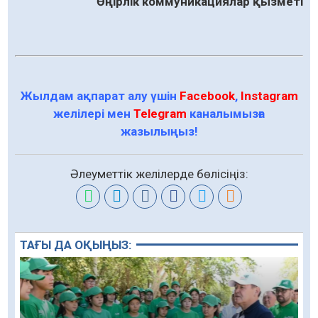
Өңірлік коммуникациялар қызметі
Жылдам ақпарат алу үшін
Facebook
,
Instagram
желілері мен
Telegram
каналымызға
жазылыңыз!
Әлеуметтік желілерде бөлісіңіз:
ТАҒЫ ДА ОҚЫҢЫЗ: