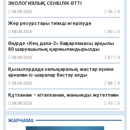
ЭКОЛОГИЯЛЫҚ СЕНБІЛІК ӨТТІ
08.08.2026
56
0
Жер ресурстары тиімді игерілуде
08.08.2026
80
0
Өңірде «Кең дала-2» бағдарламасы арқылы
80 шаруашылық қаржыландырылды
08.08.2026
87
0
Қызылордада халықаралық жастар күніне
арналған іс-шаралар бастау алды
08.08.2026
88
0
Құтханам – кітапханам, жанымды жұтатпаған
08.08.2026
93
0
Құрылыс қарқыны – қала дамуының айғағы
ЖАРНАМА
08.08.2026
90
0