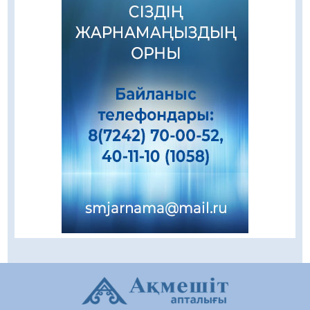
Зәулім ғимараттарда туған жерді түлеткен
азаматтардың қолтаңбасы бар
08.08.2026
259
0
Еңбегі ерлікпен тең мамандық
08.08.2026
87
0
Даналықтың шырағданы, ой-сананың
шамшырағы
08.08.2026
63
0
Кенеге қарсы залалсыздандыру жұмыстары
жүргізілуде
07.08.2026
79
0
Балалардың жазғы демалысындағы
қауіпсіздік – тұрақты бақылауда
07.08.2026
94
0
Сыбайлас жемқорлық