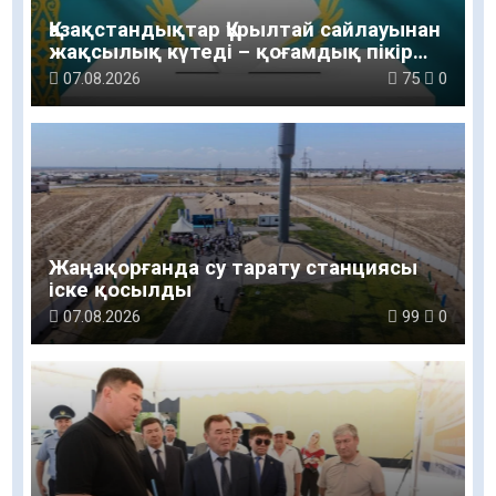
Қазақстандықтар Құрылтай сайлауынан
жақсылық күтеді – қоғамдық пікір
зерттеуі
07.08.2026
75
0
Жаңақорғанда су тарату станциясы
іске қосылды
07.08.2026
99
0