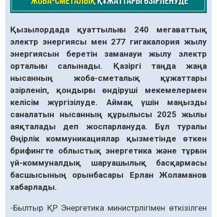
Қызылордада қуаттылығы 240 мегаваттық
электр энергиясы мен 277 гигакалория жылу
энергиясын беретін заманауи жылу электр
орталығы салынады. Қазіргі таңда жаңа
нысанның жоба-сметалық құжаттары
әзірленіп, қондырғы өндіруші мекемелермен
келісім жүргізілуде. Аймақ үшін маңызды
саналатын нысанның құрылысы 2025 жылы
аяқталады деп жоспарлануда. Бұл туралы
Өңірлік коммуникациялар қызметінде өткен
брифингте облыстық энергетика және тұрғын
үй-коммуналдық шаруашылық басқармасы
басшысының орынбасары Ерлан Жоламанов
хабарлады.
-Былтыр ҚР Энергетика министрлігімен өткізілген