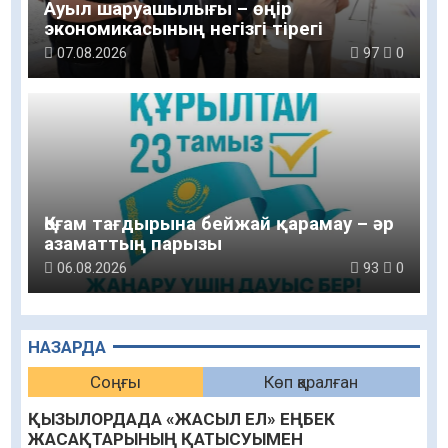
Ауыл шаруашылығы – өңір
экономикасының негізгі тірегі
07.08.2026
97
0
Қоғам тағдырына бейжай қарамау – әр
азаматтың парызы
06.08.2026
93
0
НАЗАРДА
Соңғы
Көп қаралған
ҚЫЗЫЛОРДАДА «ЖАСЫЛ ЕЛ» ЕҢБЕК
ЖАСАҚТАРЫНЫҢ ҚАТЫСУЫМЕН