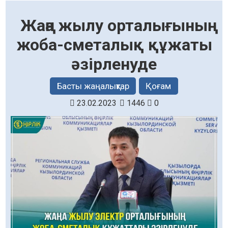
Жаңа жылу орталығының
жоба-сметалық құжаты
әзірленуде
Басты жаңалықтар
Қоғам
23.02.2023
1446
0