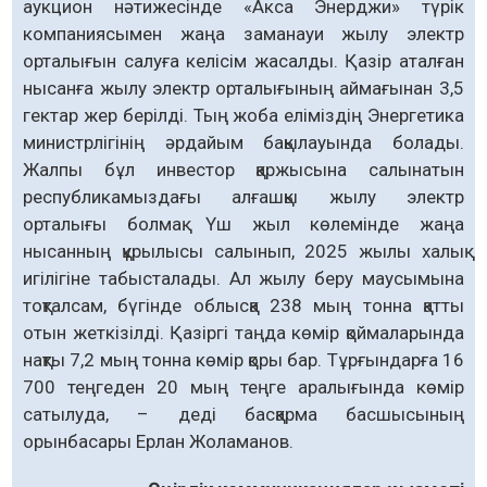
аукцион нәтижесінде «Акса Энерджи» түрік
компаниясымен жаңа заманауи жылу электр
орталығын салуға келісім жасалды. Қазір аталған
нысанға жылу электр орталығының аймағынан 3,5
гектар жер берілді. Тың жоба еліміздің Энергетика
министрлігінің әрдайым бақылауында болады.
Жалпы бұл инвестор қаржысына салынатын
республикамыздағы алғашқы жылу электр
орталығы болмақ. Үш жыл көлемінде жаңа
нысанның құрылысы салынып, 2025 жылы халық
игілігіне табысталады. Ал жылу беру маусымына
тоқталсам, бүгінде облысқа 238 мың тонна қатты
отын жеткізілді. Қазіргі таңда көмір қоймаларында
нақты 7,2 мың тонна көмір қоры бар. Тұрғындарға 16
700 теңгеден 20 мың теңге аралығында көмір
сатылуда, – деді басқарма басшысының
орынбасары Ерлан Жоламанов.