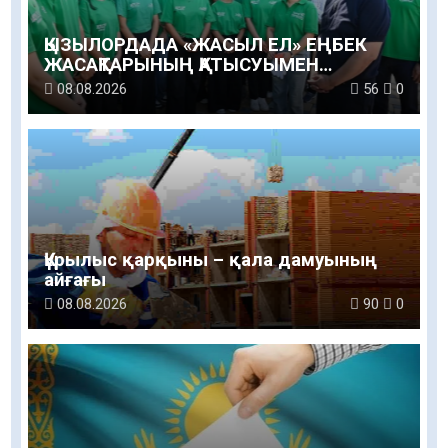
ҚЫЗЫЛОРДАДА «ЖАСЫЛ ЕЛ» ЕҢБЕК
ЖАСАҚТАРЫНЫҢ ҚАТЫСУЫМЕН
ЭКОЛОГИЯЛЫҚ СЕНБІЛІК ӨТТІ
08.08.2026
56
0
Құрылыс қарқыны – қала дамуының
айғағы
08.08.2026
90
0