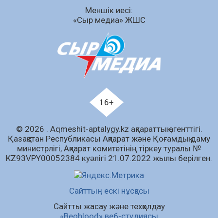
Меншік иесі:
07.08.2026
65
0
«Сыр медиа» ЖШС
Аумақтан тыс соттылық – сот төрелігінің
ашықтығы мен қолжетімділігін арттыру
құралы
07.08.2026
68
0
Білім гранты иегерлерінің тізімі шықты
07.08.2026
90
0
16+
«Дауыс беру учаскесін қалай табуға болады?»￼
© 2026 . Аqmeshit-aptalygy.kz ақпараттық агенттігі.
07.08.2026
72
0
Қазақстан Республикасы Ақпарат және Қоғамдық даму
министрлігі, Ақпарат комитетінің тіркеу туралы №
Барлық жаңалық
KZ93VPY00052384 куәлігі 21.07.2022 жылы берілген.
Сайттың ескі нұсқасы
Сайтты жасау және техқолдау
«Beoblood» веб-студиясы