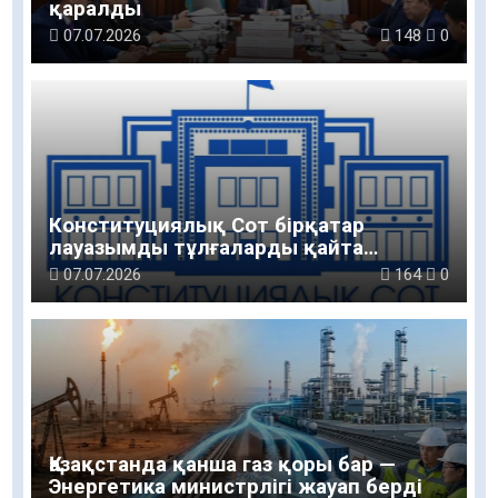
қаралды
07.07.2026
148
0
Конституциялық Сот бірқатар
лауазымды тұлғаларды қайта
тағайындауға қатысты норманы
07.07.2026
164
0
қолдану тәртібін түсіндірді
Қазақстанда қанша газ қоры бар —
Энергетика министрлігі жауап берді