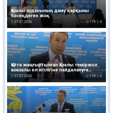
Қазалы ауданының даму қарқыны
бәсеңдеген жоқ
07.07.2026
179
0
Қайта жаңғыртылған Қазалы теміржол
вокзалы ел игілігіне пайдалануға
берілді
07.07.2026
179
0