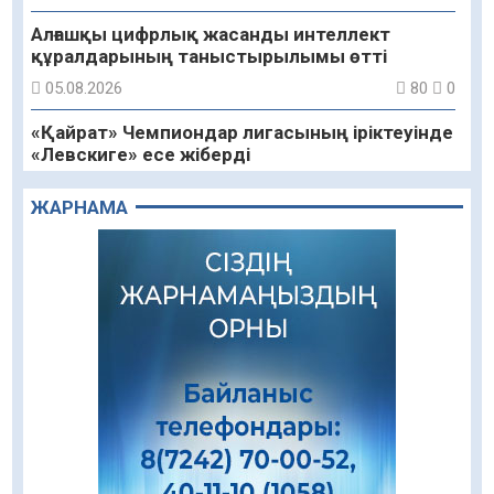
Алғашқы цифрлық жасанды интеллект
құралдарының таныстырылымы өтті
05.08.2026
80
0
«Қайрат» Чемпиондар лигасының іріктеуінде
«Левскиге» есе жіберді
05.08.2026
71
0
ЖАРНАМА
«Ұлттық нақыш – заманауи панно» атты
шеберлік сағаты өтті
05.08.2026
57
0
Цифрландыру саласын дамыту аясында
салынатын жаңа орталықтың жобасы
талқыланды
05.08.2026
90
0
Құқықтық статистика және арнайы есепке
алу жөніндегі комитеттің Қызылорда
облысы бойынша департаментінің басшысы