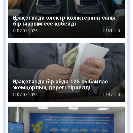
Қазақстанда электр көліктерінің саны
бір жарым есе көбейді
07.07.2026
161
0
Қазақстанда бір айда 125 сыбайлас
жемқорлық дерегі тіркелді
07.07.2026
147
0