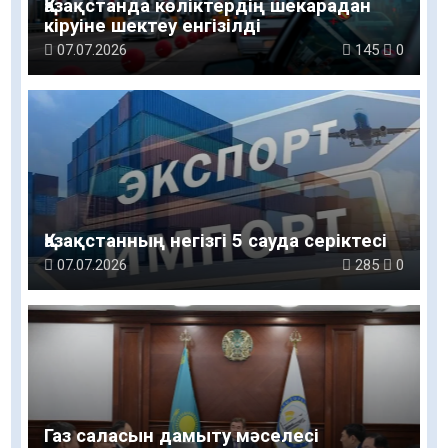
Қазақстанда көліктердің шекарадан
кіруіне шектеу енгізілді
07.07.2026
145
0
Қазақстанның негізгі 5 сауда серіктесі
07.07.2026
285
0
Газ саласын дамыту мәселесі