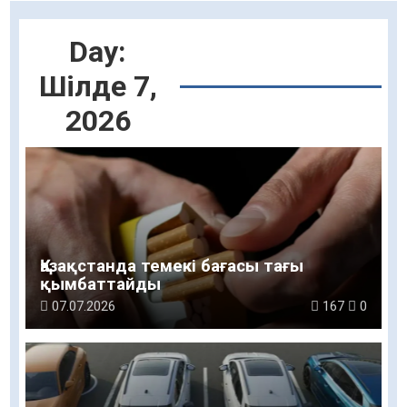
Day:
Шілде 7,
2026
Қазақстанда темекі бағасы тағы
қымбаттайды
07.07.2026
167
0