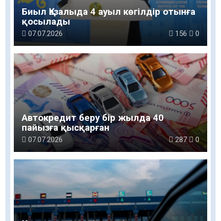
Биыл Қазалыда 4 ауыл көгілдір отынға
қосылады
07.07.2026
156
0
Автокредит беру бір жылда 40
пайызға қысқарған
07.07.2026
287
0