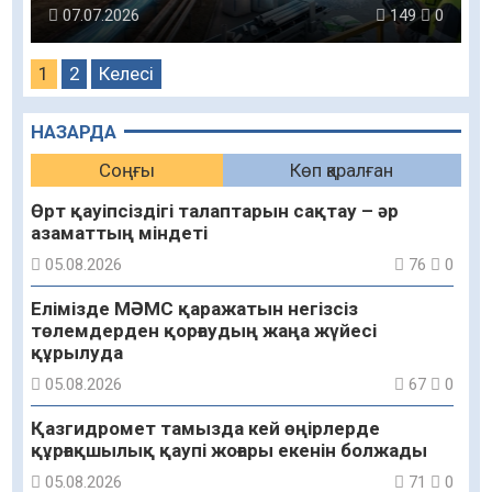
07.07.2026
149
0
1
2
Келесі
НАЗАРДА
Соңғы
Көп қаралған
Өрт қауіпсіздігі талаптарын сақтау – әр
азаматтың міндеті
05.08.2026
76
0
Елімізде МӘМС қаражатын негізсіз
төлемдерден қорғаудың жаңа жүйесі
құрылуда
05.08.2026
67
0
Қазгидромет тамызда кей өңірлерде
құрғақшылық қаупі жоғары екенін болжады
05.08.2026
71
0