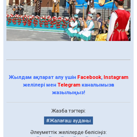
Жылдам ақпарат алу үшін
Facebook
,
Instagram
желілері мен
Telegram
каналымызға
жазылыңыз!
Жазба тэгтері:
Жалағаш ауданы
Әлеуметтік желілерде бөлісіңіз: