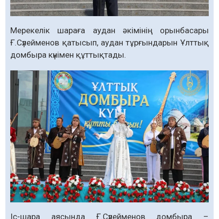
Мерекелік шараға аудан әкімінің орынбасары
Ғ.Сүлейменов қатысып, аудан тұрғындарын Ұлттық
домбыра күнімен құттықтады.
Іс-шара аясында Ғ.Сүлейменов домбыра –