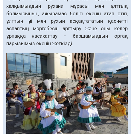
халқымыздың рухани мұрасы мен ұлттық
болмысының ажырамас бөлігі екенін атап өтіп,
ұлттың үні мен рухын асқақтататын қасиетті
аспаптың мәртебесін арттыру және оны келер
ұрпаққа насихаттау – баршамыздың ортақ
парызымыз екенін жеткізді.