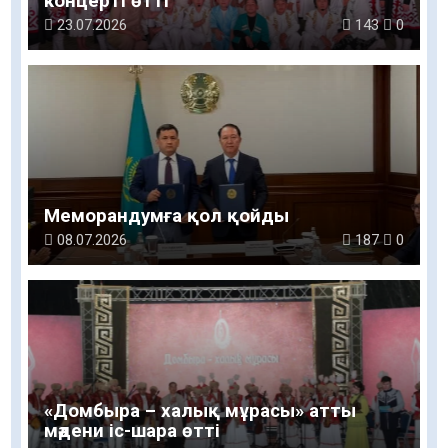
концерті өтті
23.07.2026
143
0
Меморандумға қол қойды
08.07.2026
187
0
«Домбыра – халық мұрасы» атты
мәдени іс-шара өтті