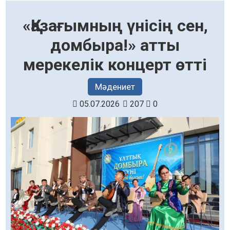
«Қазағымның үнісің сен,
домбыра!» атты
мерекелік концерт өтті
Мәдениет
05.07.2026
207
0