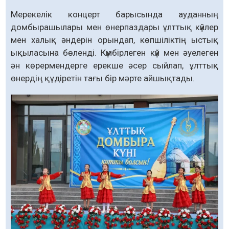
Мерекелік концерт барысында ауданның
домбырашылары мен өнерпаздары ұлттық күйлер
мен халық әндерін орындап, көпшіліктің ыстық
ықыласына бөленді. Күмбірлеген күй мен әуелеген
ән көрермендерге ерекше әсер сыйлап, ұлттық
өнердің құдіретін тағы бір мәрте айшықтады.