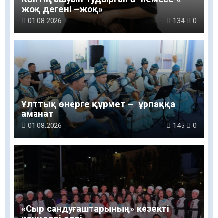
жоқ дегені –жоқ»
01.08.2026
134
0
Ұлттық өнерге құрмет – ұрпаққа
аманат
01.08.2026
145
0
«Сыр сандуғаштарының» кезекті