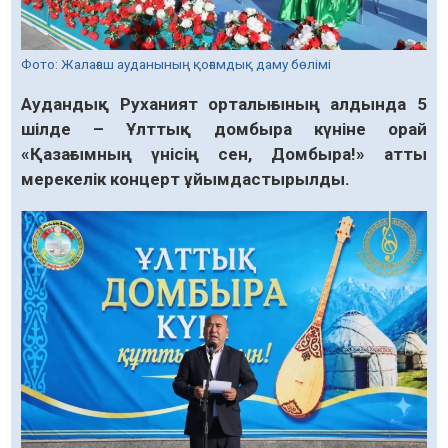
Фото: Жалағаш ауданының қоғамдық даму бөлімі
Аудандық Руханият орталығының алдында 5
шілде – Ұлттық домбыра күніне орай
«Қазағымның үнісің сен, Домбыра!» атты
мерекелік концерт ұйымдастырылды.