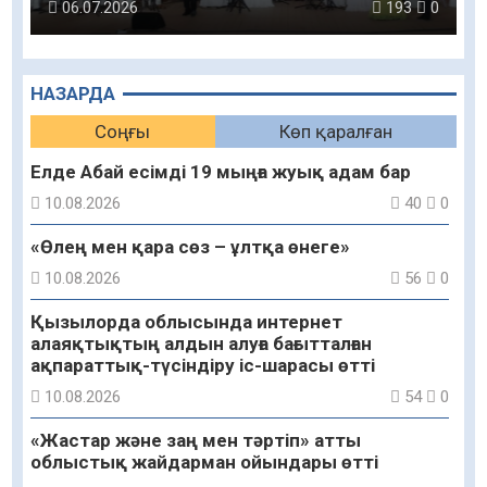
06.07.2026
193
0
НАЗАРДА
Соңғы
Көп қаралған
Елде Абай есімді 19 мыңға жуық адам бар
10.08.2026
40
0
«Өлең мен қара сөз – ұлтқа өнеге»
10.08.2026
56
0
Қызылорда облысында интернет
алаяқтықтың алдын алуға бағытталған
ақпараттық-түсіндіру іс-шарасы өтті
10.08.2026
54
0
«Жастар және заң мен тәртіп» атты
облыстық жайдарман ойындары өтті