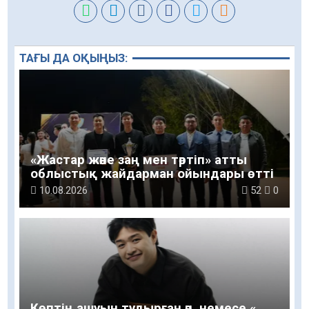
ТАҒЫ ДА ОҚЫҢЫЗ:
«Жастар және заң мен тәртіп» атты
облыстық жайдарман ойындары өтті
10.08.2026
52
0
Көптің ашуын тудырған ән немесе «