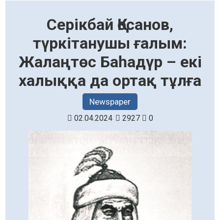
Серікбай Қосанов,
түркітанушы ғалым:
Жалаңтөс Баһадүр – екі
халыққа да ортақ тұлға
Newspaper
02.04.2024
2927
0