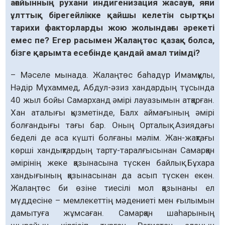
ағайынның рухани индигенизация жасауға, яғни
ұлттық бірегейлікке қайшы келетін сырт­қы
тарихи факторларды жою жолындағы әрекеті
емес пе? Егер расымен Жалаңтөс қазақ болса,
бізге қарымта есебінде қандай амал тиімді?
– Мәселе мынада. Жалаңтөс баһадүр Имамқұлы,
Нәдір Мұхаммед, Абдул-әзиз хандардың тұсында
40 жыл бойы Самарханд әмірі лауазымын атқарған.
Хан аталығы қызметінде, Балх аймағының әмірі
болғандығы тағы бар. Оның Орталық Азиядағы
беделі де аса күшті болғаны мәлім. Жан-жақтағы
көрші хандықтардың тарту-таралғысынан Самарқан
әмірінің жеке қазынасына түскен байлық Бұхара
хандығының қазынасынан да асып түскен екен.
Жалаңтөс би өзіне тиесілі мол қазынаны ел
мүддесіне – мемлекеттің мәдениеті мен ғылымын
дамытуға жұмсаған. Самарқан шаһарының