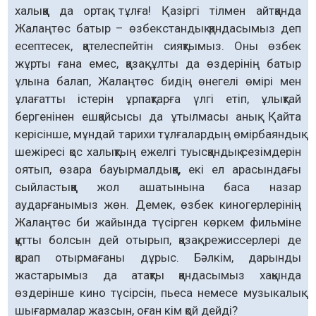
халыққа да ортақ тұлға! Қазіргі тілмен айтқанда
Жалаңтөс батыр – өзбекстандық қандасымыз деп
есептесек, қателеспейтін сияқтымыз. Оны өзбек
жұрты ғана емес, қазақ ұлты да өздерінің батыр
ұлына балап, Жалаңтөс бидің өнегелі өмірі мен
ұлағатты істерін ұрпақтарға үлгі етіп, ұлықтай
бергенінен ешқайсысы да ұтылмасы анық. Қайта
керісінше, мұндай тарихи тұлғалардың өмірбаяндық
шежіресі қос халықтың ежелгі туысқандық сезімдерін
оятып, өзара бауырмалдыққа, екі ел арасындағы
сыйластыққа жол ашатынына баса назар
аударғанымыз жөн. Демек, өзбек киногерлерінің
Жалаңтөс би жайында түсірген көркем фильміне
құтты болсын дей отырып, қазақ режиссерлері де
қарап отырмағаны дұрыс. Бәлкім, дарынды
жастарымыз да атақты қандасымыз хақында
өздерінше кино түсірсін, пьеса немесе музыкалық
шығармалар жазсын, оған кім қой дейді?