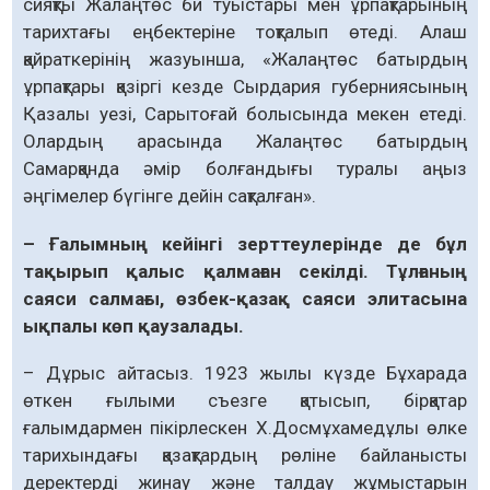
сияқты Жалаңтөс би туыстары мен ұрпақтарының
тарихтағы еңбектеріне тоқталып өтеді. Алаш
қайраткерінің жазуынша, «Жалаңтөс батырдың
ұрпақтары қазіргі кезде Сырдария губерниясының
Қазалы уезі, Сарытоғай болысында мекен етеді.
Олардың арасында Жалаңтөс батырдың
Самарқанда әмір болғандығы туралы аңыз
әңгімелер бүгінге дейін сақталған».
– Ғалымның кейінгі зерттеулерінде де бұл
тақырып қалыс қалмаған секілді. Тұлғаның
саяси салмағы, өзбек-қазақ саяси элитасына
ықпалы көп қаузалады.
– Дұрыс айтасыз. 1923 жылы күзде Бұхарада
өткен ғылыми съезге қатысып, бірқатар
ғалымдармен пікірлескен Х.Досмұхамедұлы өлке
тарихындағы қазақтардың рөліне байланысты
деректерді жинау және талдау жұмыстарын