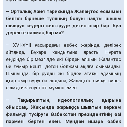
– Орталық Азия тарихында Жалаңтөс есімімен
белгілі бірнеше тұлғаның болуы нақты шешім
шығаруға кедергі келтіруде деген пікір бар. Бұл
деректе салмақ бар ма?
– ХVІ-ХҮІІ ғасырдағы өзбек жерінде, дәлірек
айтқанда, Бұхара хандығына қарасты Нұрата
өңірінде бір мезгілде екі бірдей алшын Жалаңтөс
би ғұмыр кешті деген болжам ақылға сыймайды.
Шынында, бір рудан екі бірдей атақты адамның
қатар өмір сүруі өз алдына, Жалаңтөс сияқты сирек
есімді иеленуі тіпті мүмкін емес.
– Тақырыптың идеологиялық қырына
ойыссақ. Жақында жарыққа шығатын көркем
фильмді түсіруге Өзбекстан президентінің өзі
пәрмен берген екен. Мұндай ишара өзбек