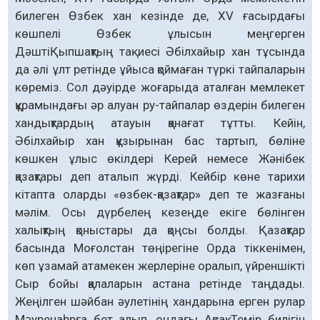
билеген Өзбек хан кезінде де, ХV ғасырдағы
көшпелі Өзбек ұлысын меңгерген
ДәштіҚыпшақтың тақ иесі Әбілхайыр хан тұсында
да әлі ұлт ретінде ұйыса қоймаған түркі тайпаларын
көреміз. Сол дәуірде жоғарыда аталған мемлекет
құрамындағы әр алуан ру-тайпалар өздерін билеген
хандықтардың атауын қанағат тұтты. Кейін,
Әбілхайыр хан құзырынан бас тартып, бөліне
көшкен ұлыс өкілдері Керей немесе Жәнібек
қазақтары деп аталып жүрді. Кейбір көне тарихи
кітапта оларды «өзбек-қазақтар» деп те жазғаны
мәлім. Осы дүрбелең кезеңде екіге бөлінген
халықтың қоныстары да қоңсы болды. Қазақтар
басында Моғолстан төңірегіне Орда тіккенімен,
көп ұзамай атамекен жерлеріне оралып, үйреншікті
Сыр бойы қалаларын астана ретінде таңдады.
Жеңілген шәйбан әулетінің хандарына ерген рулар
Мәуренаһрға бет алып, ондағы Ақсақ Темір билігін