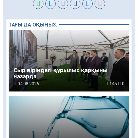
ТАҒЫ ДА ОҚЫҢЫЗ:
Сыр өңіріндегі құрылыс қарқыны
назарда
04.08.2026
145
0