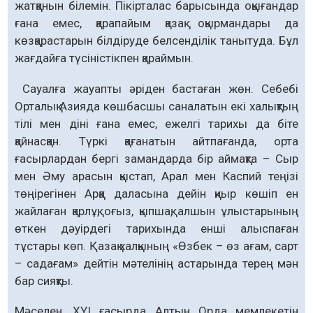
жатқанын білемін. Пікірталас барысында оқығандар
ғана емес, қарапайым қазақ оқырмандары да
көзқарастарын білдіруде белсенділік танытуда. Бұл
жағдайға түсіністікпен қараймын.
Сауалға жауапты әріден бастаған жөн. Себебі
Орталық Азияда көшбасшы саналатын екі халықтың
тілі мен діні ғана емес, ежелгі тарихы да біте
қайнасқан. Түркі қағанатын айтпағанда, орта
ғасырлардан бергі замандарда бір аймақта – Сыр
мен Әму арасын қыстап, Арал мен Каспий теңізі
төңірегінен Арқа даласына дейін қиыр көшіп ен
жайлаған қарлұқ, оғыз, қыпшақ, алшын ұлыстарының
өткен дәуірдегі тарихында енші алыспаған
тұстары көп. Қазақ халқының «Өзбек – өз ағам, сарт
– садағам» дейтін мәтелінің астарында терең мән
бар сияқты.
Мәселен, ХҮІ ғасырда Алтын Орда мемлекетін