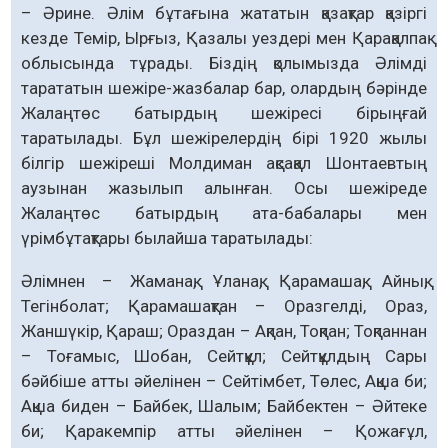
– Әрине. Әлім бұтағына жататын қазақтар қазіргі
кезде Темір, Ырғыз, Қазалы уездері мен Қарақалпақ
облысында тұрады. Біздің қолымызда Әлімді
тарататын шежіре-жазбалар бар, олардың бәрінде
Жалаңтөс батырдың шежіресі бірыңғай
таратылады. Бұл шежірелердің бірі 1920 жылы
білгір шежіреші Молдиман ақсақал Шонтаевтың
аузынан жазылып алынған. Осы шежіреде
Жалаңтөс батырдың ата-бабалары мен
үрімбұтақтары былайша таратылады:
Әлімнен – Жаманақ, Ұланақ, Қарамашақ, Айнық,
Тегінболат; Қарамашақтан – Оразгелді, Ораз,
Жаншүкір, Қараш; Ораздан – Ақпан, Тоқпан; Тоқпаннан
– Тоғамыс, Шобан, Сейтқұл; Сейтқұлдың Сары
бәйбіше атты әйелінен – Сейтімбет, Төлес, Ақша би;
Ақша биден – Байбек, Шалым; Байбектен – Әйтеке
би; Қаракемпір атты әйелінен – Қожағұл,