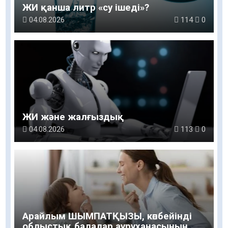
ЖИ қанша литр «су ішеді»?
04.08.2026
114
0
ЖИ және жалғыздық
04.08.2026
113
0
Арайлым ШЫМПАТҚЫЗЫ, көпбейінді
облыстық балалар ауруханасының