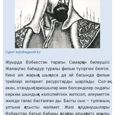
Сурет:аqtobegazeti.kz
Жуырда Өзбекстан тарапы Самарқан билеушісі
Жалаңтөс баһадүр туралы фильм түсіргені белгілі.
Кино әлі жарыққа шықпаса да ай басында фильм
трейлері интернет ресурстарды шарлады. Сол-ақ
екен, отандық тарихшылар мен белсенділер ондағы
көркем шындыққа келіспейтінін жеткізіп, әлеуметтік
желіде талас басталған-ды. Басты сын – тұлғаның
ұлтына қатысты мәлімет. Желі қолданушылары
Өзбекстан батыр бабаны қазақтан алшақтату арқылы