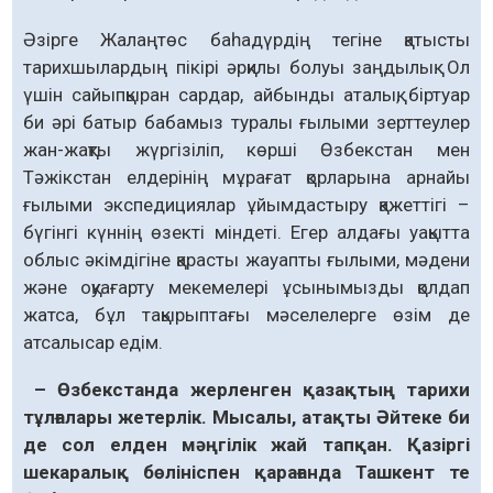
Әзірге Жалаңтөс баһадүрдің тегіне қатысты
тарихшылардың пікірі әрқилы болуы заңдылық. Ол
үшін сайыпқыран сардар, айбынды аталық, біртуар
би әрі батыр бабамыз туралы ғылыми зерттеулер
жан-жақты жүргізіліп, көрші Өзбекстан мен
Тәжікстан елдерінің мұрағат қорларына арнайы
ғылыми экспедициялар ұйымдастыру қажеттігі –
бүгінгі күннің өзекті міндеті. Егер алдағы уақытта
облыс әкімдігіне қарасты жауапты ғылыми, мәдени
және оқуағарту мекемелері ұсынымызды қолдап
жатса, бұл тақырыптағы мәселелерге өзім де
атсалысар едім.
– Өзбекстанда жерленген қазақтың тарихи
тұлғалары жетерлік. Мысалы, атақты Әйтеке би
де сол елден мәңгілік жай тапқан. Қазіргі
шекаралық бөлініспен қарағанда Ташкент те