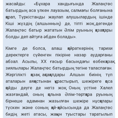
жасайды: «Бұхара хандығында Жалаңтөс
батырдың аса үлкен лауазым, салмағы болғанына
қарап, Түркістанды жаулап алушылардың ішінде
Кіші жүздің (алшынның) де, тіпті жоқ дегенде
Жалаңтөс батыр жататын Әлім руының қазақтары
болды деп айтуға әбден болады».
Кімге де болса, алаш қайраткерінің тарихи
деректерге сүйенген пікіріне назар аударғаны
абзал. Асылы, ХХ ғасыр басындағы өзбекқазақ
зиялылары Жалаңтөс батырдың тегіне таласпаған.
Жергілікті қазақ ақсақалдары Алшын биінің түп
аталарын аяқастынан құрастырып, шежіреге қоса
қойды деуге де негіз жоқ. Оның үстіне Халел
жазғандай, оның қолына Әлім-төртқара руының
бірнеше адамнан жазылған шежіре нұсқалары
түскен және соның қай-қайсысында да Жалаңтөс
бидің жеті атасы, жақын туыстары таратылып