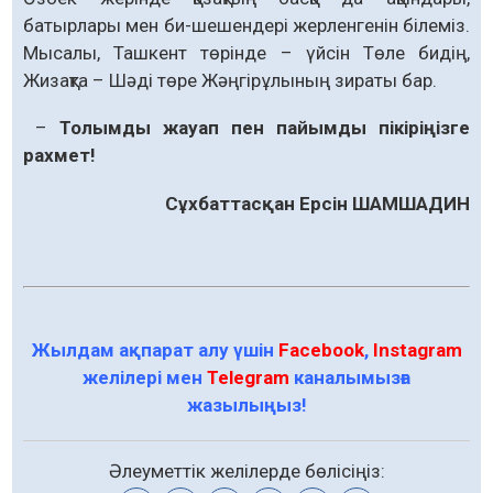
батырлары мен би-шешендері жерленгенін білеміз.
Мысалы, Ташкент төрінде – үйсін Төле бидің,
Жизақта – Шәді төре Жәңгірұлының зираты бар.
–
Толымды жауап пен пайымды пікіріңізге
рахмет!
Сұхбаттасқан Ерсін ШАМШАДИН
Жылдам ақпарат алу үшін
Facebook
,
Instagram
желілері мен
Telegram
каналымызға
жазылыңыз!
Әлеуметтік желілерде бөлісіңіз: