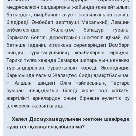
медреселерін салдырғаны жайында ғана айтылып,
батырдың өмірбаяны атүсті жазылғанына өкініш
білдіреді. Әмбебап зерттеуші Масалький, Левшин
еңбектеріндегі Жалаңтөс баһадүр туралы
бәрімізге белгілі деректермен шектеліп қалмай, өз
бетінше ізденіп, кітапхана сөрелеріндегі Вамбери
сынды түркітанушының жазбаларын қарайды.
Тарихи тұлға хақында Самарқан шаһарының көнекөз
тұрғындарынан сұрастырып көреді. Экспедиция
барысында ғалым Жалаңтөс бидің қазақ отбасынан
– Алшын ішіндегі Әлім тайпасының Төртқара
руынан шыққандығын біледі және сол жақтағы
жергілікті қариялардан оның бірнеше әулеттік ру
шежіресін жазып алады.
– Халел Досмұхамедұлынан жеткен шежіреде
тұлға тегі қазақпен қабыса ма?