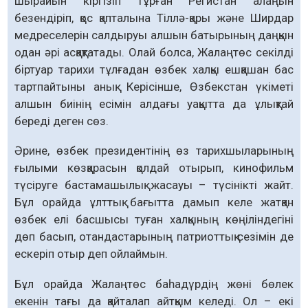
шырайын кіргізіп тұрған Регистан алаңын
безендіріп, қос қапталына Тіллә-қары және Ширдар
медреселерін салдыруы алшын батырының даңқын
одан әрі асқақтатады. Олай болса, Жалаңтөс секілді
біртуар тарихи тұлғадан өзбек халқы ешқашан бас
тартпайтыны анық. Керісінше, Өзбекстан үкіметі
алшын биінің есімін алдағы уақытта да ұлықтай
береді деген сөз.
Әрине, өзбек президентінің өз тарихшыларының
ғылыми көзқарасын қолдай отырып, кинофильм
түсіруге бастамашылық жасауы – түсінікті жайт.
Бұл орайда ұлттық бағытта дамып келе жатқан
өзбек елі басшысы туған халқының көңіліндегіні
дөп басып, отандастарының патриоттық сезімін де
ескеріп отыр деп ойлаймын.
Бұл орайда Жалаңтөс баһадүрдің жөні бөлек
екенін тағы да қайталап айтқым келеді. Ол – екі