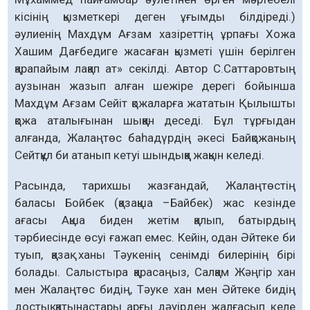
кісінің қызметкері деген ұғымды білдіреді.)
әулиенің Махдұм Ағзам хазіреттің ұрпағы Хожа
Хашим Дағбедиге жасаған қызметі үшін берілген
қарапайым лақап ат» секілді. Автор С.Саттаровтың
аузынан жазып алған шежіре дерегі бойынша
Махдұм Ағзам Сейіт қожаларға жататын Қылышты
қожа аталығынан шыққан деседі. Бұл тұрғыдан
алғанда, Жалаңтөс баһадүрдің әкесі Байқожаның
Сейтқұл би атанып кетуі шындыққа жақын келеді.
Расында, тарихшы жазғандай, Жалаңтөстің
баласы Бойбек (қазақша –Байбек) жас кезінде
ағасы Ақша биден жетім қалып, батырдың
тәрбиесінде өсуі ғажап емес. Кейін, одан Әйтеке би
туып, қазақ ханы Тәукенің сенімді билерінің бірі
болады. Салыстыра қарасаңыз, Салқам Жәңгір хан
мен Жалаңтөс бидің, Тәуке хан мен Әйтеке бидің
достық қатынастары арғы дәуірден жалғасып келе