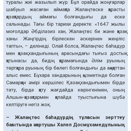
туралы жиі жазылып жүр. Бұл орайда жоңғарлар
шабуыл жасаған аймақта Жалаңтөске қарасты
қазақтардың аймағы болғандығы да еске
салынады. Тағы бір тарихи деректе: «1647 жылы
моғолдар Әбділәзиз хан, Жалаңтөс би және қазақ
ханы Жәңгірдің бірлескен әскерінен жеңіліс
тапты», – делінеді. Олай болса, Жалаңтөс баһадүр
мен қазақ хандығының арасындағы тығыз достық
қатынасы да, бидің қарамағында Әлім руының
төртқара руының бір бөлегі болғандығы да ақиқаттан
алыс емес. Бұхара хандарының қызметінде болған
Самарқан әмірі көршілес Қазақ хандығымен бірде
тату, бірде қату жағдайда көрінгенімен, оның
Алшын-қазақтармен қалайда туыстығына шүбә
келтіруге негіз жоқ.
– Жалаңтөс баһадүрдің тұлғасын зерттеу
бағытында ағартушы Халел Досмұхамедұлының