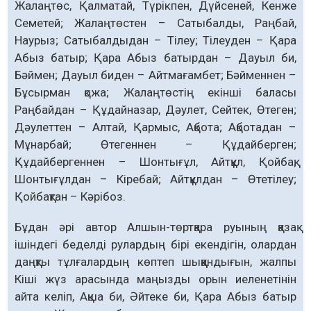
Жалаңтөс, Қалматай, Түрікпен, Дүйсеней, Кенже
Семетей; Жалаңтөстен – Сатыбалды, Раңбай,
Наурыз; Сатыбалдыдан – Тілеу; Тілеуден – Қара
Абыз батыр; Қара Абыз батырдан – Дауыл би,
Бәймен; Дауыл биден – Айтмағамбет; Бәйменнен –
Бұсырман қожа; Жалаңтөстің екінші баласы
Раңбайдан – Құдайназар, Дәулет, Сейтек, Өтеген;
Дәулеттен – Алтай, Қармыс, Ақбота; Ақботадан –
Мұнарбай; Өтегеннен – Құдайберген;
Құдайбергеннен – Шонтығұл, Айтқұл, Қойбақ;
Шонтығұлдан – Кіребай; Айтқұлдан – Өтетілеу;
Қойбақтан – Кәрібоз.
Бұдан әрі автор Алшын-төртқара руының қазақ
ішіндегі беделді рулардың бірі екендігін, олардан
даңқты тұлғалардың көптеп шыққандығын, жалпы
Кіші жүз арасында маңызды орын иеленетінін
айта келіп, Ақша би, Әйтеке би, Қара Абыз батыр