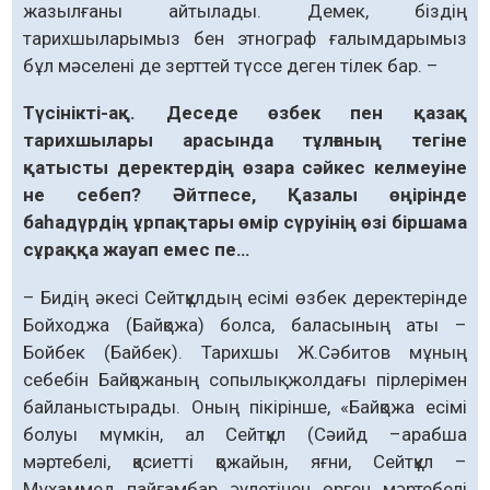
жазылғаны айтылады. Демек, біздің
тарихшыларымыз бен этнограф ғалымдарымыз
бұл мәселені де зерттей түссе деген тілек бар. –
Түсінікті-ақ. Деседе өзбек пен қазақ
тарихшылары арасында тұлғаның тегіне
қатысты деректердің өзара сәйкес келмеуіне
не себеп? Әйтпесе, Қазалы өңірінде
баһадүрдің ұрпақтары өмір сүруінің өзі біршама
сұраққа жауап емес пе…
– Бидің әкесі Сейтқұлдың есімі өзбек деректерінде
Бойходжа (Байқожа) болса, баласының аты –
Бойбек (Байбек). Тарихшы Ж.Сәбитов мұның
себебін Байқожаның сопылық жолдағы пірлерімен
байланыстырады. Оның пікірінше, «Байқожа есімі
болуы мүмкін, ал Сейтқұл (Сәийд –арабша
мәртебелі, қасиетті қожайын, яғни, Сейтқұл –
Мұхаммед пайғамбар әулетінен өрген мәртебелі