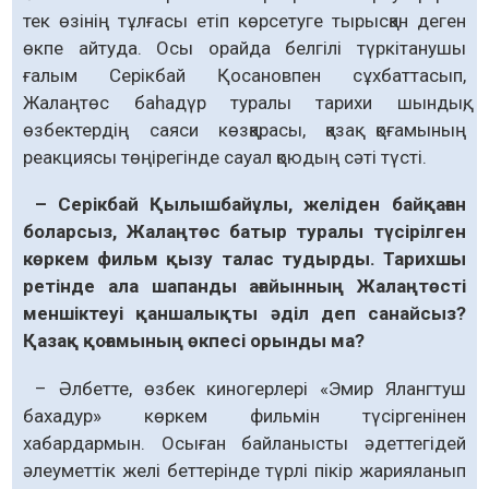
тек өзінің тұлғасы етіп көрсетуге тырысқан деген
өкпе айтуда. Осы орайда белгілі түркітанушы
ғалым Серікбай Қосановпен сұхбаттасып,
Жалаңтөс баһадүр туралы тарихи шындық,
өзбектердің саяси көзқарасы, қазақ қоғамының
реакциясы төңірегінде сауал қоюдың сәті түсті.
– Серікбай Қылышбайұлы, желіден байқаған
боларсыз, Жалаңтөс батыр туралы түсірілген
көркем фильм қызу талас тудырды. Тарихшы
ретінде ала шапанды ағайынның Жалаңтөсті
меншіктеуі қаншалықты әділ деп санайсыз?
Қазақ қоғамының өкпесі орынды ма?
– Әлбетте, өзбек киногерлері «Эмир Ялангтуш
бахадур» көркем фильмін түсіргенінен
хабардармын. Осыған байланысты әдеттегідей
әлеуметтік желі беттерінде түрлі пікір жарияланып