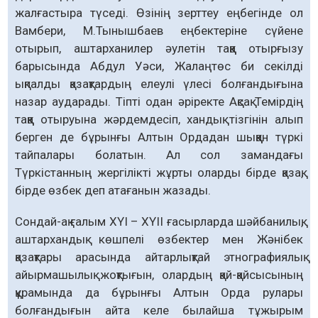
жалғастыра түседі. Өзінің зерттеу еңбегінде ол
Вамбери, М.Тынышбаев еңбектеріне сүйене
отырып, аштарханилер әулетін таққа отырғызу
барысында Абдул Уәси, Жалаңтөс би секілді
ықпалды қазақтардың елеулі үлесі болғандығына
назар аударады. Тіпті одан әріректе Ақсақ Темірдің
таққа отыруына жәрдемдесіп, хандық тізгінін алып
берген де бұрынғы Алтын Ордадан шыққан түркі
тайпалары болатын. Ал сол замандағы
Түркістанның жергілікті жұрты оларды бірде қазақ,
бірде өзбек деп атағанын жазады.
Сондай-ақ ғалым ХҮІ – ХҮІІ ғасырларда шәйбанилық,
аштархандық көшпелі өзбектер мен Жәнібек
қазақтары арасында айтарлықтай этнографиялық
айырмашылық жоқтығын, олардың қай-қайсысының
құрамында да бұрынғы Алтын Орда рулары
болғандығын айта келе былайша тұжырым