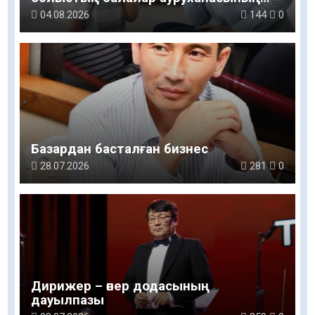
логопед маманы: Баланың сөйлеуі мен
04.08.2026
144
0
дамуы үйдегі қарапайым қарым-
қатынастан басталады
Базардан басталған бизнес
28.07.2026
281
0
Дирижер – өнер додасының
дауылпазы