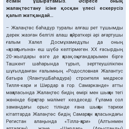
есімін ұшыратамыз. Әсіресе оның
жалаңтөстану ісіне қосқан үлесі ескерусіз
қалып жатқандай…
– Жалаңтөс баһадүр туралы алғаш рет тұшымды
дерек жазған белгілі алаш қайраткері әрі ағартушы
ғалым Халел Досмұхамедұлы да оның
«қазақтығына» еш шүбә келтірмеген. ХХ ғасырдың
20-жылдары өзге де қазақ оқығандарымен бірге
Ташкент шаһарында тұрып, зерттеушілікпен
шұғылданған ғалымның «Родословная Жалантус
батыра (ЯлантушБаһадура) строителя медресе
Тилля-кари и Ширдар в гор. Самарканде» атты
мақаласында Жалаңтөс бидің өмірі мен шыққан тегі
жөнінде бірқатар мәлімет кездеседі. Ғұлама сол
замандағы орыс тілінде ғана шыққан тарихи
кітаптарда Жалаңтөс бидің Самарқан қаласындағы
Регистан алаңында «Тіллә-қари» (Алтынмен
апталған) және «Ширдар» (Арыстанды)