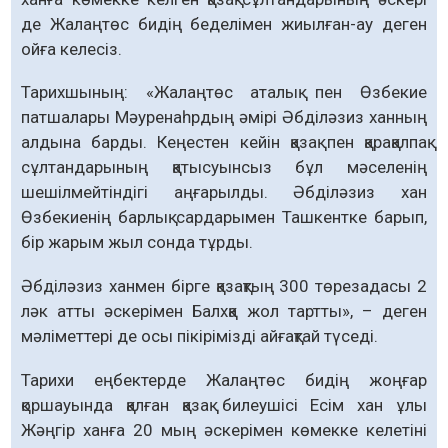
де Жалаңтөс бидің беделімен жиылған-ау деген
ойға келесіз.
Тарихшының: «Жалаңтөс аталық пен Өзбекие
патшалары Мәуренаһрдың әмірі Әбділәзиз ханның
алдына барды. Кеңестен кейін қазақ пен қарақалпақ
сұлтандарының қатысуынсыз бұл мәселенің
шешілмейтіндігі аңғарылды. Әбділәзиз хан
Өзбекиенің барлық сардарымен Ташкентке барып,
бір жарым жыл сонда тұрды.
Әбділәзиз ханмен бірге қазақтың 300 төрезадасы 2
ләк атты әскерімен Балхқа жол тартты», – деген
мәліметтері де осы пікірімізді айғақтай түседі.
Тарихи еңбектерде Жалаңтөс бидің жоңғар
қоршауында қалған қазақ билеушісі Есім хан ұлы
Жәңгір ханға 20 мың әскерімен көмекке келетіні