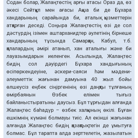
Содан болар, Жалаңтөстің арғы атасы Ораз да, өз
әкесі Сейтқұл мен ағасы Ақша би де Бұхара
хандарының сарайында би, аталық қызметтерін
атқарған деседі. Соңыра Жалаңтөстің өзі де сол
дәстүрдің ізімен аштарханидтер әулетінің бірнеше
хандарының тұсында Самарқан, Кабул, т.б.
қалалардың әмірі атанып, хан аталығы және би
лауазымдарын иеленген. Асылында, Жалаңтөс
бидің сол дәуірдегі Бұхара хандығының
өсіпөркендеуіне, әскери-саяси һәм мәдени-
әлеуметтік жағынан дамуына 40 жыл бойы
өлшеусіз еңбек сіңіргенінің өзі даңқты тұлғаның
өмірбаянын Өзбек елімен тығыз
байланыстыратыны даусыз. Бұл тұрғыдан алғанда
Жалаңтөс баһадүр – өзбек халқының өкілі. Бұған
ешкімнің күмәні болмауы тиіс. Ал екінші жағынан
алғанда Жалаңтөс бидің қазақтық тегін де ұмытуға
болмас. Бұл тарапта алда зерттелетін, жазылатын