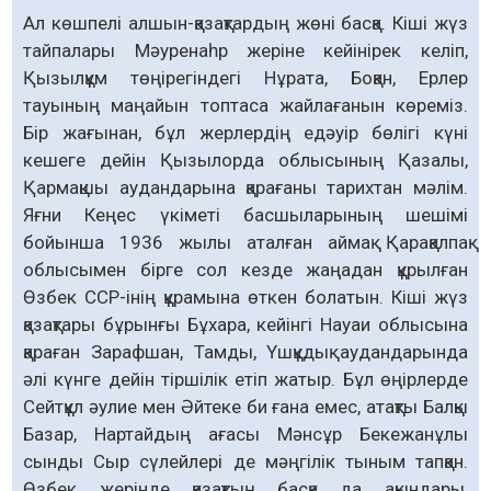
Ал көшпелі алшын-қазақтардың жөні басқа. Кіші жүз
тайпалары Мәуренаһр жеріне кейінірек келіп,
Қызылқұм төңірегіндегі Нұрата, Боқан, Ерлер
тауының маңайын топтаса жайлағанын көреміз.
Бір жағынан, бұл жерлердің едәуір бөлігі күні
кешеге дейін Қызылорда облысының Қазалы,
Қармақшы аудандарына қарағаны тарихтан мәлім.
Яғни Кеңес үкіметі басшыларының шешімі
бойынша 1936 жылы аталған аймақ Қарақалпақ
облысымен бірге сол кезде жаңадан құрылған
Өзбек ССР-інің құрамына өткен болатын. Кіші жүз
қазақтары бұрынғы Бұхара, кейінгі Науаи облысына
қараған Зарафшан, Тамды, Үшқұдық аудандарында
әлі күнге дейін тіршілік етіп жатыр. Бұл өңірлерде
Сейтқұл әулие мен Әйтеке би ғана емес, атақты Балқы
Базар, Нартайдың ағасы Мәнсұр Бекежанұлы
сынды Сыр сүлейлері де мәңгілік тыным тапқан.
Өзбек жерінде қазақтың басқа да ақындары,