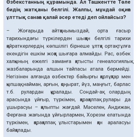
Өзбекстанның құрамында. Ал Ташкентте Төле
бидің жатқаны белгілі. Жалпы, мұндай оқиға
ұлттық санаға қалай әсер етеді деп ойлайсыз?
– Жоғарыда айтқанымыздай, орта ғасыр
тарихындағы түркілерден шыққан белгілі тарихи
қайраткерлердің көпшілігі бірнеше ұлтқа ортақ тұлға
екендігін ешкім жоққа шығара алмайды. Рас, өзбек
халқының ежелгі заманға қатысты генеалогиялық
жазбаларында алшын тайпасы атала бермейді.
Негізінен алғанда өзбектер байырғы қарлұқтар мен
қыпшақ, найман, арғын, қоңырат, йүз, маңғыт, барлас
т.б. рулардан құралады. Сондай-ақ олардың
арасында ұйғыр, түркімен, қарақалпақ рулары да
ұшырасуы – қалыпты жағдай. Мәселен, Андижан,
Ферғана жағында ұйғырлармен, Хорезм елатында
түркімен, қарақалпақ ұлыстарымен қан араласуы
байқалады.