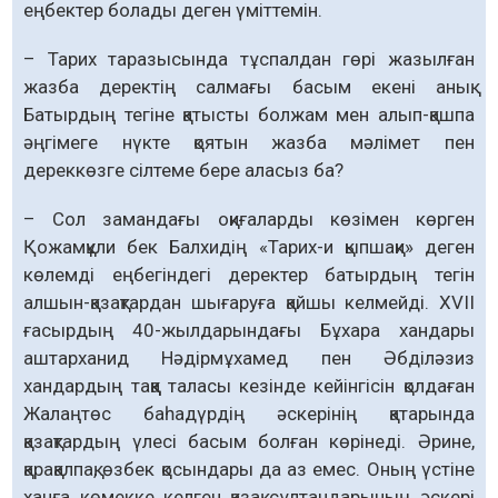
еңбектер болады деген үміттемін.
– Тарих таразысында тұспалдан гөрі жазылған
жазба деректің салмағы басым екені анық.
Батырдың тегіне қатысты болжам мен алып-қашпа
әңгімеге нүкте қоятын жазба мәлімет пен
дереккөзге сілтеме бере аласыз ба?
– Сол замандағы оқиғаларды көзімен көрген
Қожамқұли бек Балхидің «Тарих-и қыпшақи» деген
көлемді еңбегіндегі деректер батырдың тегін
алшын-қазақтардан шығаруға қайшы келмейді. ХVІІ
ғасырдың 40-жылдарындағы Бұхара хандары
аштарханид Нәдірмұхамед пен Әбділәзиз
хандардың таққа таласы кезінде кейінгісін қолдаған
Жалаңтөс баһадүрдің әскерінің қатарында
қазақтардың үлесі басым болған көрінеді. Әрине,
қарақалпақ, өзбек қосындары да аз емес. Оның үстіне
ханға көмекке келген қазақ сұлтандарының әскері