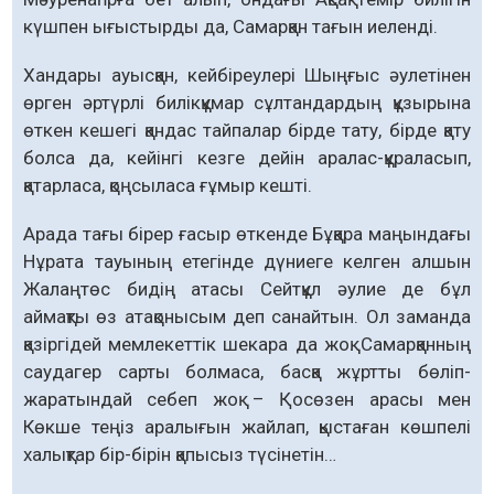
күшпен ығыстырды да, Самарқан тағын иеленді.
Хандары ауысқан, кейбіреулері Шыңғыс әулетінен
өрген әртүрлі билікқұмар сұлтандардың құзырына
өткен кешегі қандас тайпалар бірде тату, бірде қату
болса да, кейінгі кезге дейін аралас-құраласып,
қатарласа, қоңсыласа ғұмыр кешті.
Арада тағы бірер ғасыр өткенде Бұқара маңындағы
Нұрата тауының етегінде дүниеге келген алшын
Жалаңтөс бидің атасы Сейтқұл әулие де бұл
аймақты өз атақонысым деп санайтын. Ол заманда
қазіргідей мемлекеттік шекара да жоқ. Самарқанның
саудагер сарты болмаса, басқа жұртты бөліп-
жаратындай себеп жоқ – Қосөзен арасы мен
Көкше теңіз аралығын жайлап, қыстаған көшпелі
халықтар бір-бірін қапысыз түсінетін…