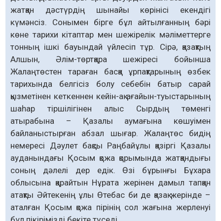
жатқан дәстүрдің шынайы көрінісі екендігі
күмәнсіз. Сонымен бірге бұл айтылғанның бәрі
көне тарихи кітаптар мен шежірелік мәліметтерге
тонның ішкі бауындай үйлесіп тұр. Сірә, қазақтың
Алшын, Әлім-төртқара шежіресі бойынша
Жалаңтөстен тараған басқа ұрпақтарының өзбек
тарихында белгісіз болу себебін батыр сарай
қызметінен кеткеннен кейін-ақ ағайын-туыстарының
шаһар тіршілігінен алыс Сырдың төменгі
атырабына – Қазалы аумағына көшуімен
байланыстырған абзал шығар. Жалаңтөс бидің
немересі Дәулет бақсы Раңбайұлы қазіргі Қазалы
ауданындағы Қосым қожа қорымында жатқандығы
соның дәлелі дер едік. Өзі бұрынғы Бұхара
облысына қарайтын Нұрата жерінен дамыл тапқан
атақты Әйтекенің ұлы Өтебас би де қазақ жерінде –
аталған Қосым қожа пірінің сол жағына жерленуі
бұл пікірімізді бекіте түседі.