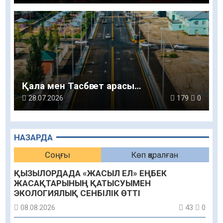
Қала мен Тасбөгет арасы…
28.07.2026
179
0
НАЗАРДА
Соңғы
Көп қаралған
ҚЫЗЫЛОРДАДА «ЖАСЫЛ ЕЛ» ЕҢБЕК
ЖАСАҚТАРЫНЫҢ ҚАТЫСУЫМЕН
ЭКОЛОГИЯЛЫҚ СЕНБІЛІК ӨТТІ
08.08.2026
43
0