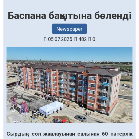
Баспана бақытына бөленді
Newspaper
05.07.2025
482
0
Сырдың сол жағалауынан салынған 60 пәтерлік