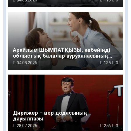
Арайлым ШЫМПАТҚЫЗЫ, көпбейінді
облыстық балалар ауруханасының
логопед маманы: Баланың сөйлеуі мен
04.08.2026
135
0
дамуы үйдегі қарапайым қарым-
қатынастан басталады
Дирижер – өнер додасының
дауылпазы
28.07.2026
256
0