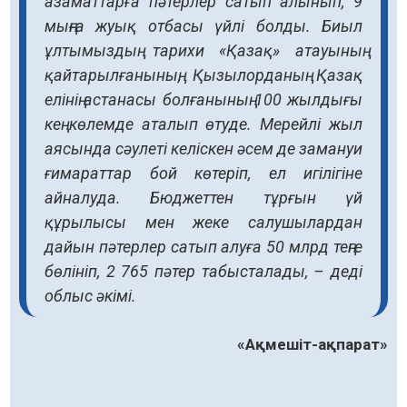
азаматтарға пәтерлер сатып алынып, 9
мыңға жуық отбасы үйлі болды. Биыл
ұлтымыздың тарихи «Қазақ» атауының
қайтарылғанының, Қызылорданың Қазақ
елінің астанасы болғанының 100 жылдығы
кең көлемде аталып өтуде. Мерейлі жыл
аясында сәулеті келіскен әсем де замануи
ғимараттар бой көтеріп, ел игілігіне
айналуда. Бюджеттен тұрғын үй
құрылысы мен жеке салушылардан
дайын пәтерлер сатып алуға 50 млрд теңге
бөлініп, 2 765 пәтер табысталады, – деді
облыс әкімі.
«Ақмешіт-ақпарат»