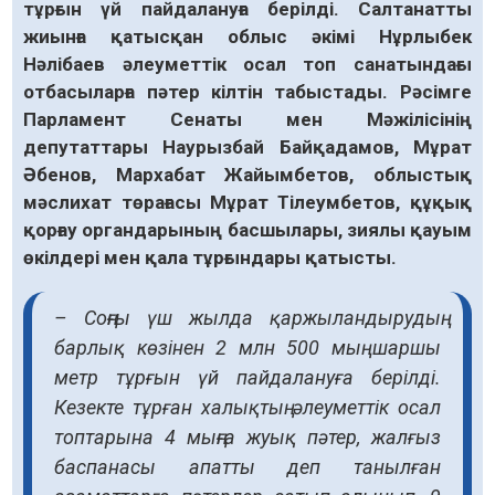
тұрғын үй пайдалануға берілді. Салтанатты
жиынға қатысқан облыс әкімі Нұрлыбек
Нәлібаев әлеуметтік осал топ санатындағы
отбасыларға пәтер кілтін табыстады. Рәсімге
Парламент Сенаты мен Мәжілісінің
депутаттары Наурызбай Байқадамов, Мұрат
Әбенов, Мархабат Жайымбетов, облыстық
мәслихат төрағасы Мұрат Тілеумбетов, құқық
қорғау органдарының басшылары, зиялы қауым
өкілдері мен қала тұрғындары қатысты.
– Соңғы үш жылда қаржыландырудың
барлық көзінен 2 млн 500 мың шаршы
метр тұрғын үй пайдалануға берілді.
Кезекте тұрған халықтың әлеуметтік осал
топтарына 4 мыңға жуық пәтер, жалғыз
баспанасы апатты деп танылған