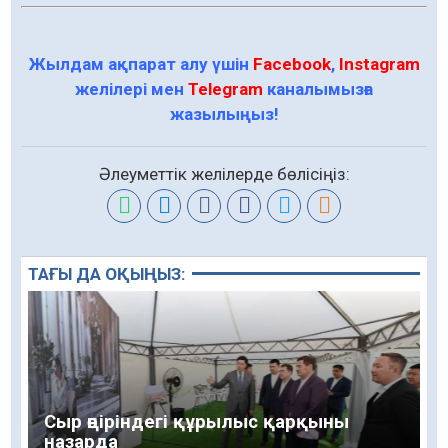
Жылдам ақпарат алу үшін
Facebook
,
Instagram
желілері мен
Telegram
каналымызға
жазылыңыз!
Әлеуметтік желілерде бөлісіңіз:
ТАҒЫ ДА ОҚЫҢЫЗ:
Сыр өңіріндегі құрылыс қарқыны
назарда