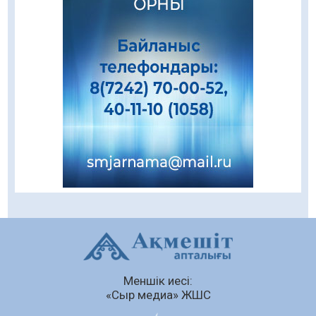
Еңбегі ерлікпен тең мамандық
08.08.2026
68
0
Даналықтың шырағданы, ой-сананың
шамшырағы
08.08.2026
52
0
Кенеге қарсы залалсыздандыру жұмыстары
жүргізілуде
07.08.2026
65
0
Балалардың жазғы демалысындағы
қауіпсіздік – тұрақты бақылауда
07.08.2026
83
0
Сыбайлас жемқорлық
Меншік иесі:
07.08.2026
57
0
«Сыр медиа» ЖШС
Аумақтан тыс соттылық – сот төрелігінің