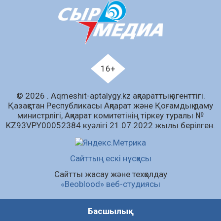
ашықтығы мен қолжетімділігін арттыру
құралы
07.08.2026
59
0
Білім гранты иегерлерінің тізімі шықты
07.08.2026
75
0
16+
«Дауыс беру учаскесін қалай табуға болады?»￼
© 2026 . Аqmeshit-aptalygy.kz ақпараттық агенттігі.
07.08.2026
60
0
Қазақстан Республикасы Ақпарат және Қоғамдық даму
министрлігі, Ақпарат комитетінің тіркеу туралы №
Барлық жаңалық
KZ93VPY00052384 куәлігі 21.07.2022 жылы берілген.
Сайттың ескі нұсқасы
Сайтты жасау және техқолдау
«Beoblood» веб-студиясы
Басшылық