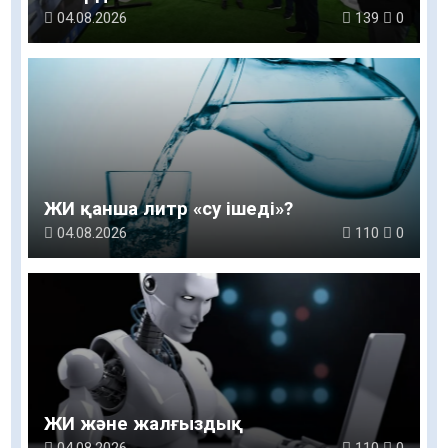
04.08.2026
139
0
ЖИ қанша литр «су ішеді»?
04.08.2026
110
0
ЖИ және жалғыздық
04.08.2026
110
0