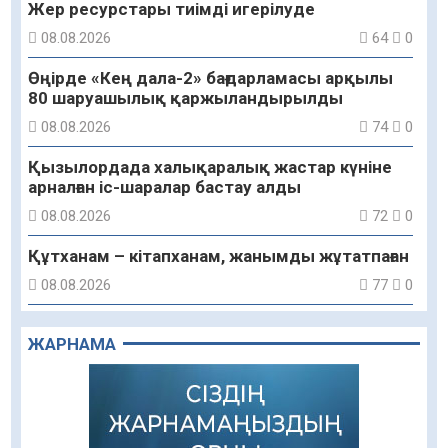
Жер ресурстары тиімді игерілуде
08.08.2026
64
0
Өңірде «Кең дала-2» бағдарламасы арқылы
80 шаруашылық қаржыландырылды
08.08.2026
74
0
Қызылордада халықаралық жастар күніне
арналған іс-шаралар бастау алды
08.08.2026
72
0
Құтханам – кітапханам, жанымды жұтатпаған
08.08.2026
77
0
Құрылыс қарқыны – қала дамуының айғағы
ЖАРНАМА
08.08.2026
75
0
Зәулім ғимараттарда туған жерді түлеткен
азаматтардың қолтаңбасы бар
08.08.2026
136
0