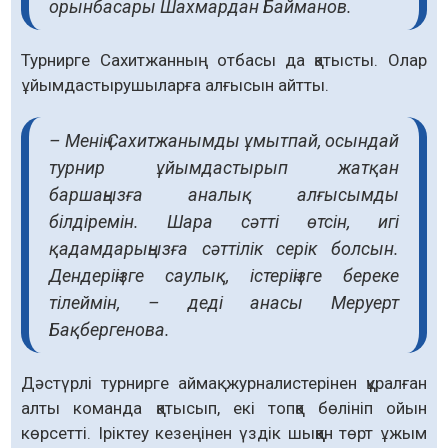
орынбасары Шахмардан Байманов.
Турнирге Сахитжанның отбасы да қатысты. Олар
ұйымдастырушыларға алғысын айтты.
– Менің Сахитжанымды ұмытпай, осындай
турнир ұйымдастырып жатқан
баршаңызға аналық алғысымды
білдіремін. Шара сәтті өтсін, игі
қадамдарыңызға сәттілік серік болсын.
Дендеріңізге саулық, істеріңізге береке
тілеймін, – деді анасы Меруерт
Бақбергенова.
Дәстүрлі турнирге аймақ журналистерінен құралған
алты команда қатысып, екі топқа бөлініп ойын
көрсетті. Іріктеу кезеңінен үздік шыққан төрт ұжым