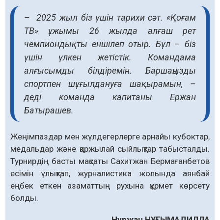
– 2025 жыл біз үшін тарихи сәт. «Қоғам
ТВ» ұжымы 26 жылда алғаш рет
чемпиондықты еншілеп отыр. Бұл – біз
үшін үлкен жетістік. Командама
алғысымды білдіремін. Баршаңызды
спортпен шұғылдануға шақырамын, –
деді команда капитаны Ержан
Батырашев.
Жеңімпаздар мен жүлдегерлерге арнайы кубоктар,
медальдар және қаржылай сыйлықтар табысталды.
Турнирдің басты мақсаты Сахитжан Бермағанбетов
есімін ұлықтап, журналистика жолында аянбай
еңбек еткен азаматтың рухына құрмет көрсету
болды.
Нұржан НҰҒЫМАДИЛЛА