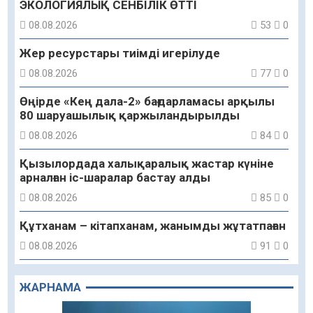
ЭКОЛОГИЯЛЫҚ СЕНБІЛІК ӨТТІ
08.08.2026
53
0
Жер ресурстары тиімді игерілуде
08.08.2026
77
0
Өңірде «Кең дала-2» бағдарламасы арқылы
80 шаруашылық қаржыландырылды
08.08.2026
84
0
Қызылордада халықаралық жастар күніне
арналған іс-шаралар бастау алды
08.08.2026
85
0
Құтханам – кітапханам, жанымды жұтатпаған
08.08.2026
91
0
Құрылыс қарқыны – қала дамуының айғағы
ЖАРНАМА
08.08.2026
88
0