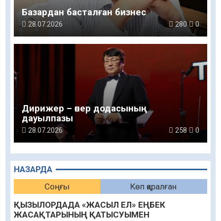
Базардан басталған бизнес
28.07.2026
280
0
Дирижер – өнер додасының
дауылпазы
28.07.2026
258
0
НАЗАРДА
Соңғы
Көп қаралған
ҚЫЗЫЛОРДАДА «ЖАСЫЛ ЕЛ» ЕҢБЕК
ЖАСАҚТАРЫНЫҢ ҚАТЫСУЫМЕН