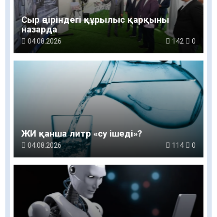
Сыр өңіріндегі құрылыс қарқыны
назарда
04.08.2026
142
0
ЖИ қанша литр «су ішеді»?
04.08.2026
114
0