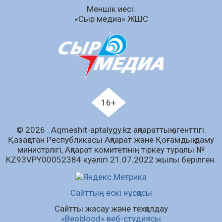
Меншік иесі:
07.08.2026
64
0
«Сыр медиа» ЖШС
Аумақтан тыс соттылық – сот төрелігінің
ашықтығы мен қолжетімділігін арттыру
құралы
07.08.2026
66
0
Білім гранты иегерлерінің тізімі шықты
07.08.2026
87
0
16+
«Дауыс беру учаскесін қалай табуға болады?»￼
© 2026 . Аqmeshit-aptalygy.kz ақпараттық агенттігі.
07.08.2026
70
0
Қазақстан Республикасы Ақпарат және Қоғамдық даму
министрлігі, Ақпарат комитетінің тіркеу туралы №
Барлық жаңалық
KZ93VPY00052384 куәлігі 21.07.2022 жылы берілген.
Сайттың ескі нұсқасы
Сайтты жасау және техқолдау
«Beoblood» веб-студиясы