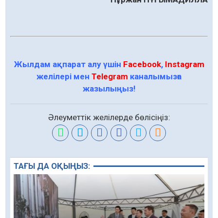
Жылдам ақпарат алу үшін
Facebook
,
Instagram
желілері мен
Telegram
каналымызға
жазылыңыз!
Әлеуметтік желілерде бөлісіңіз:
ТАҒЫ ДА ОҚЫҢЫЗ: