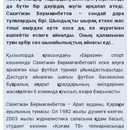
да бүтін бір дәуірдің жүгін арқалап өтеді.
Сахитжан Бермағанбетов – сондай дара
тұлғалардың бірі. Шындықты шырақ еткен жас
тілші өмірден ерте озса да, ел жүрегінен
өшпейтін есімге айналды. Оның қаламынан
туған әрбір сөз шынайылықтың айнасы еді…
Қызылорда қаласындағы «Евразия» спорт
кешенінде Сахитжан Бермағанбетовті еске алуға
арналған кіші футбол турнирі ұйымдастырылды.
Дәстүрге айналған шағын футбол бәсекесіне
бұқаралық ақпарат құралдарының өкілдері­нен
жасақталған 6 команда қатысып, өзара бақ сынасты.
Сахитжан Бермағанбетов – Арал ауданы, Қарақұм
ауылының тумасы. Ол 1982 жылы дүниеге келген.
2003 жылы журналистика сала­сына қадам басып,
студент кезінен «Қоғам ТВ» телеарнасында