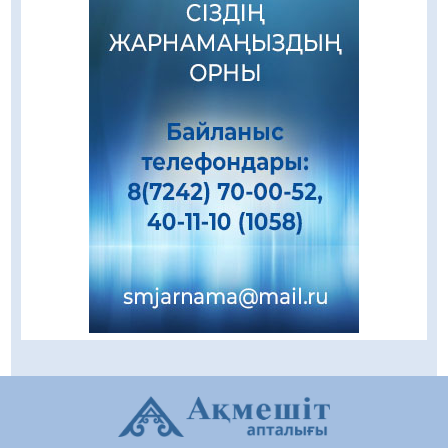
Зәулім ғимараттарда туған жерді түлеткен
азаматтардың қолтаңбасы бар
08.08.2026
217
0
Еңбегі ерлікпен тең мамандық
08.08.2026
83
0
Даналықтың шырағданы, ой-сананың
шамшырағы
08.08.2026
60
0
Кенеге қарсы залалсыздандыру жұмыстары
жүргізілуде
07.08.2026
77
0
Балалардың жазғы демалысындағы
қауіпсіздік – тұрақты бақылауда
07.08.2026
93
0
Сыбайлас жемқорлық