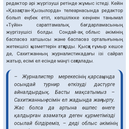
редактор әрі жүргізуші ретінде жұмыс істеді. Кейін
«Қазақстан-Қызылорда» телеарнасында редактор
болып еңбек етіп, көпшілікке кеңінен танымал
«Түйін» сараптамалық бағдарламасының
жүргізушісі болды. Сондай-ақ облыс әкімінің
баспасөз хатшысы және баспасөз орталығының
жетекшісі қызметтерін атқарды. Қысқа ғұмыр кешсе
де, Сахитжанның журналистикадағы ізі сайрап
жатыр, есімі ел есінде мәңгі сақталады.
– Журналистер мерекесінің қарсаңында
осындай турнир өткізуді дәстүрге
айналдырдық. Басты мақсатымыз –
Сахитжанның есімін ел жадында жаңғырту.
Жас болса да артына өшпес өнеге
қалдырған азаматқа деген құрметімізді
осылай білдіреміз, – деді облыс әкімінің