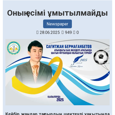
Оның есімі ұмытылмайды
Newspaper
28.06.2025
949
0
Кейбір жандар тағдырдың шектеулі уақытында