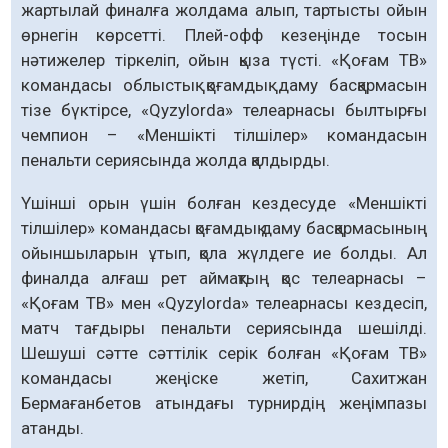
жартылай финалға жолдама алып, тартысты ойын
өрнегін көрсетті. Плей-офф кезеңінде тосын
нәтижелер тіркеліп, ойын қыза түсті. «Қоғам ТВ»
командасы облыстық қоғамдық даму басқармасын
тізе бүктірсе, «Qyzylorda» телеарнасы былтырғы
чемпион – «Меншікті тілшілер» командасын
пенальти сериясында жолда қалдырды.
Үшінші орын үшін болған кездесуде «Мен­шікті
тілшілер» командасы қоғамдық даму басқар­масының
ойыншыларын ұтып, қола жүлдеге ие болды. Ал
финалда алғаш рет аймақтың қос телеарнасы –
«Қоғам ТВ» мен «Qyzylorda» телеарнасы кездесіп,
матч тағдыры пенальти сериясында шешілді.
Шешуші сәтте сәттілік серік болған «Қоғам ТВ»
командасы жеңіске жетіп, Сахитжан
Бермағанбетов атындағы турнирдің жеңімпазы
атанды.