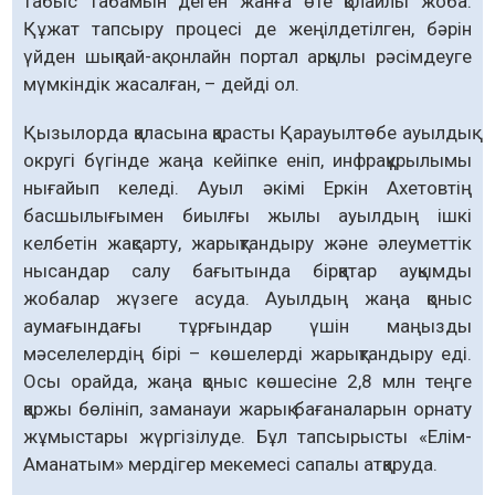
табыс табамын деген жанға өте қолайлы жоба.
Құжат тапсыру процесі де жеңілдетілген, бәрін
үйден шықпай-ақ онлайн портал арқылы рәсімдеуге
мүмкіндік жасалған, – дейді ол.
Қызылорда қаласына қарасты Қарауылтөбе ауылдық
округі бүгінде жаңа кейіпке еніп, инфрақұрылымы
нығайып келеді. Ауыл әкімі Еркін Ахетовтің
басшылығымен биылғы жылы ауылдың ішкі
келбетін жақсарту, жарықтандыру және әлеуметтік
нысандар салу бағытында бірқатар ауқымды
жобалар жүзеге асуда. Ауылдың жаңа қоныс
аумағындағы тұрғындар үшін маңызды
мәселелердің бірі – көшелерді жарықтандыру еді.
Осы орайда, жаңа қоныс көшесіне 2,8 млн теңге
қаржы бөлініп, заманауи жарық бағаналарын орнату
жұмыстары жүргізілуде. Бұл тапсырысты «Елім-
Аманатым» мердігер мекемесі сапалы атқаруда.