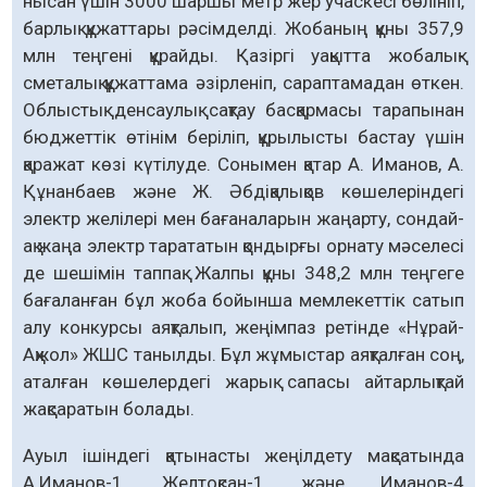
нысан үшін 3000 шаршы метр жер учаскесі бөлініп,
барлық құжаттары рәсімделді. Жобаның құны 357,9
млн теңгені құрайды. Қазіргі уақытта жобалық-
сметалық құжаттама әзірленіп, сараптамадан өткен.
Облыстық денсаулық сақтау басқармасы тарапынан
бюджеттік өтінім беріліп, құрылысты бастау үшін
қаражат көзі күтілуде. Сонымен қатар А. Иманов, А.
Құнанбаев және Ж. Әбдіқалықов көшелеріндегі
электр желілері мен бағаналарын жаңарту, сондай-
ақ жаңа электр тарататын қондырғы орнату мәселесі
де шешімін таппақ. Жалпы құны 348,2 млн теңгеге
бағаланған бұл жоба бойынша мемлекеттік сатып
алу конкурсы аяқталып, жеңімпаз ретінде «Нұрай-
Ақжол» ЖШС танылды. Бұл жұмыстар аяқталған соң,
аталған көшелердегі жарық сапасы айтарлықтай
жақсаратын болады.
Ауыл ішіндегі қатынасты жеңілдету мақсатында
А.Иманов-1, Желтоқсан-1 және Иманов-4