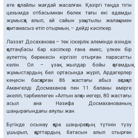
өте қолайлы жағдай жасалған. Қазіргі таңда тігін
цехымда отбасымнан бөлек тағы екі адамды
жұмысқа алып, ай сайын уақытылы жалақымен
қамтамасыз етіп отырмын, – дейді кәсіпкер.
Ләззат Досаханова – тек іскерлік әлемінде өзіндік
қолтаңбасы бар кәсіпкер ғана емес, үлкен бір
әулеттің берекесін кіргізіп отырған парасатты
келін. Ол – ұзақ жылдар бойы қоғамдық
жұмыстардың бел ортасында жүріп, Ардагерлер
кеңесін басқарған 86 жастағы абыз ақсақал
Амангелді Досмаханов пен 11 баланы өмірге
әкеліп, тәрбиелеген «Алтын алқа» иегері, 80 жастағы
асыл ана Нәзифа Досмаханованың
шаңырағындағы аяулы жан.
Бүгінде осынау қара шаңырақтың түтінін түзу
ұшырып, қарттардың батасын алып отырған