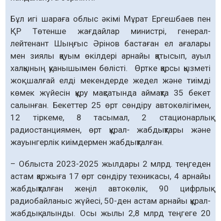
Бұл игі шараға облыс әкімі Мұрат Ергешбаев пен
ҚР Төтенше жағдайлар министрі, генерал-
лейтенант Шыңғыс Әрінов бастаған ел ағалары
мен зиялы қауым өкілдері арнайы қатысып, ауыл
халқының қуанышымен бөлісті. Өртке қарсы қызметі
жоқ шалғай елді мекендерде жедел және тиімді
көмек жүйесін құру мақсатында аймақта 35 бекет
салынған. Бекеттер 25 өрт сөндіру автокөлігімен,
12 тіркеме, 8 тасымал, 2 стационарлық
радиостанциямен, өрт құрал- жабдықтары және
жауынгерлік киімдермен жабдықталған.
– Облыста 2023-2025 жылдары 2 млрд. теңгеден
астам қаржыға 17 өрт сөндіру техникасы, 4 арнайы
жабдықталған жеңіл автокөлік, 90 цифрлық
радиобайланыс жүйесі, 50-ден астам арнайы құрал-
жабдық алынды. Осы жылы 2,8 млрд теңгеге 20