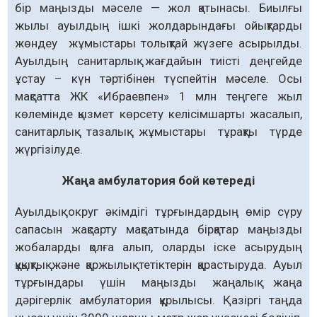
бір маңызды мәселе — жол қатынасы. Биылғы
жылы ауылдың ішкі жолдарындағы ойықтарды
жөндеу жұмыстары толықтай жүзеге асырылды.
Ауылдың санитарлық жағдайын тиісті деңгейде
ұстау – күн тәртібінен түспейтін мәселе. Осы
мақсатта ЖК «Ибраевпен» 1 млн теңгеге жыл
көлемінде қызмет көрсету келісімшарты жасалып,
санитарлық тазалық жұмыстары тұрақты түрде
жүргізілуде.
Жаңа амбулатория бой көтереді
Ауылдық округ әкімдігі тұрғындардың өмір сүру
сапасын жақсарту мақсатында бірқатар маңызды
жобаларды қолға алып, оларды іске асырудың
құқықтық және қаржылық тетіктерін қарастыруда. Ауыл
тұрғындары үшін маңызды жаңалық жаңа
дәрігерлік амбулатория құрылысы. Қазіргі таңда