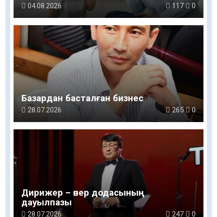
логопед маманы: Баланың сөйлеуі мен
04.08.2026
117
0
дамуы үйдегі қарапайым қарым-
қатынастан басталады
Базардан басталған бизнес
28.07.2026
265
0
Дирижер – өнер додасының
дауылпазы
28.07.2026
247
0