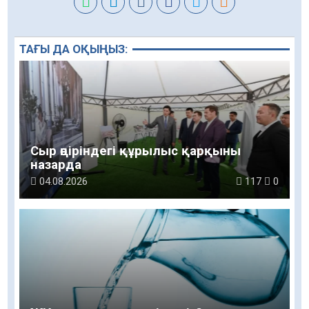
ТАҒЫ ДА ОҚЫҢЫЗ:
Сыр өңіріндегі құрылыс қарқыны
назарда
04.08.2026
117
0