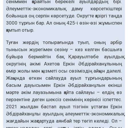
сеніммен қарайтын берекелі ауылдардың бірі.
Әлеуметтік-экономикалық даму көрсеткіштері
бойынша оң серпін көрсетуде. Округте қазіргі таңда
3000 тұрғын бар. Ал оның 425-і өзін-өзі жұмыспен
қамтып отыр.
Туған жердің топырағында туып, оның әрбір
тынысын жүрегімен сезіну – кез келген басшыға
бұйыра бермейтін бақ. Қарауылтөбе ауылдық
округінің әкімі Ахетов Еркін Әбдірайханұлының
өмір жолы мен қызметі осы сөзіміздің айқын дәлелі.
Жақында өткен сайлауда ауыл тұрғындарының
басым дауысымен Еркін Әбдірайханұлын екінші
мәрте әкім лауазымына қайта сайлауы – елдің өз
перзентіне деген шексіз сенімінің көрінісі іспеттес.
2021 жылдан бастап ауыл тізгінін ұстаған Еркін
Әбдірайханұлы ауылдың әлеуметтік-экономикалық
жағдайын жақсартуда аянбай тер төгіп келеді. Ол –