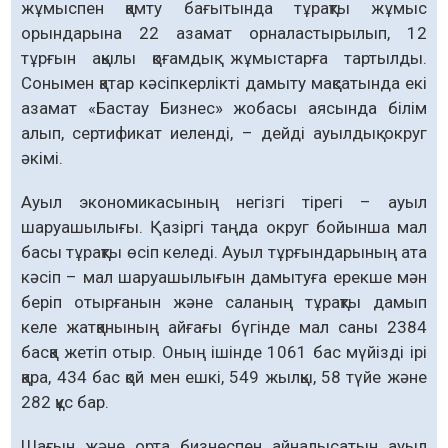
жұмыспен қамту бағытында тұрақты жұмыс
орындарына 22 азамат орналастырылып, 12
тұрғын ақылы қоғамдық жұмыстарға тартылды.
Сонымен қатар кәсіпкерлікті дамыту мақсатында екі
азамат «Бастау Бизнес» жобасы аясында білім
алып, сертификат иеленді, – дейді ауылдық округ
әкімі.
Ауыл экономикасының негізгі тірегі – ауыл
шаруашылығы. Қазіргі таңда округ бойынша мал
басы тұрақты өсіп келеді. Ауыл тұрғындарының ата
кәсіп – мал шаруашылығын дамытуға ерекше мән
беріп отырғанын және саланың тұрақты дамып
келе жатқанының айғағы бүгінде мал саны 2384
басқа жетіп отыр. Оның ішінде 1061 бас мүйізді ірі
қара, 434 бас қой мен ешкі, 549 жылқы, 58 түйе және
282 құс бар.
Шағын және орта бизнеспен айналысатын ауыл