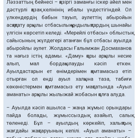
Ләззаттың бейнесі – қазіргі заманғы іскер әйел мен
дәстүрлі қазақ келінінің ибалы үндестігіндей. Ол
үлкендердің бабын тауып, әулеттің абыройын
асқақтату арқылы отбасылық құндылықтардың шынайы
үлгісін көрсетіп келеді. «Мерейлі отбасы» облыстық
сайысының жүлдегері атанған бұл отбасы ауылда
абыройлы әулет. Жолдасы Ғалымжан Досмаханов
та нағыз істің адамы. «Даму» қоры арқылы несие
алып, мал бордақылауды кәсіп еткен.
Ауылдастарын ет өнімдерімен қамтамасыз етіп
отырған ол енді ауыл халқына таза, табиғи
көкөністермен қамтамасыз ету мақсатында «Ауыл
аманаты» арқылы жылыжай жобасын қолға алуда.
– Ауылда кәсіп ашылса – жаңа жұмыс орындары
пайда болады, жұмыссыздық азайып, салық
төленеді. Бұл – ауылдың көркейіп, халықтың
жағдайы жақсаруының кепілі. «Ауыл аманаты» –