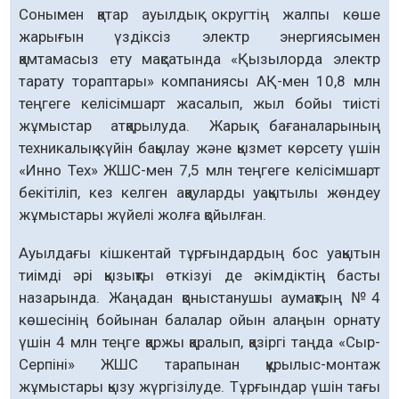
Сонымен қатар ауылдық округтің жалпы көше
жарығын үздіксіз электр энергиясымен
қамтамасыз ету мақсатында «Қызылорда электр
тарату тораптары» компаниясы АҚ-мен 10,8 млн
теңгеге келісімшарт жасалып, жыл бойы тиісті
жұмыстар атқарылуда. Жарық бағаналарының
техникалық күйін бақылау және қызмет көрсету үшін
«Инно Тех» ЖШС-мен 7,5 млн теңгеге келісімшарт
бекітіліп, кез келген ақауларды уақытылы жөндеу
жұмыстары жүйелі жолға қойылған.
Ауылдағы кішкентай тұрғындардың бос уақытын
тиімді әрі қызықты өткізуі де әкімдіктің басты
назарында. Жаңадан қоныстанушы аумақтың №4
көшесінің бойынан балалар ойын алаңын орнату
үшін 4 млн теңге қаржы қаралып, қазіргі таңда «Сыр-
Серпіні» ЖШС тарапынан құрылыс-монтаж
жұмыстары қызу жүргізілуде. Тұрғындар үшін тағы