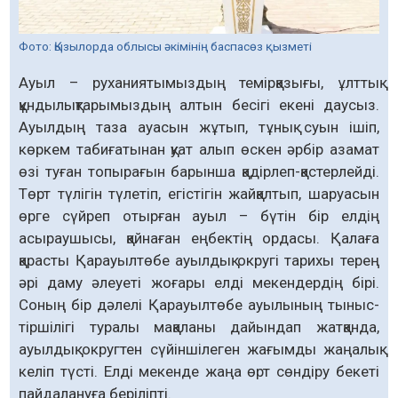
Фото: Қызылорда облысы әкімінің баспасөз қызметі
Ауыл – руханиятымыздың темірқазығы, ұлттық
құндылықтарымыздың алтын бесігі екені даусыз.
Ауылдың таза ауасын жұтып, тұнық суын ішіп,
көркем табиғатынан қуат алып өскен әрбір азамат
өзі туған топырағын барынша қадірлеп-қастерлейді.
Төрт түлігін түлетіп, егістігін жайқалтып, шаруасын
өрге сүйреп отырған ауыл – бүтін бір елдің
асыраушысы, қайнаған еңбектің ордасы. Қалаға
қарасты Қарауылтөбе ауылдық округі тарихы терең
әрі даму әлеуеті жоғары елді мекендердің бірі.
Соның бір дәлелі Қарауылтөбе ауылының тыныс-
тіршілігі туралы мақаланы дайындап жатқанда,
ауылдық округтен сүйіншілеген жағымды жаңалық
келіп түсті. Елді мекенде жаңа өрт сөндіру бекеті
пайдалануға беріліпті.