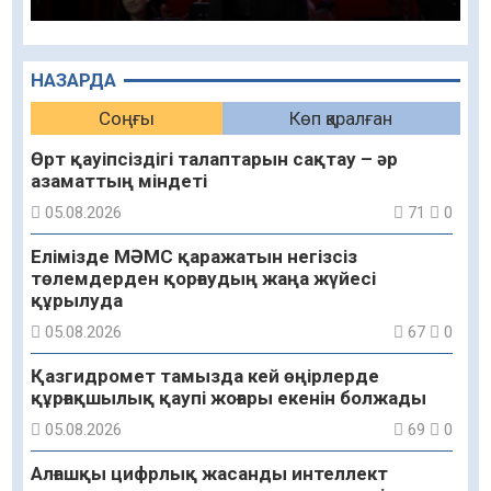
НАЗАРДА
Соңғы
Көп қаралған
Өрт қауіпсіздігі талаптарын сақтау – әр
азаматтың міндеті
05.08.2026
71
0
Елімізде МӘМС қаражатын негізсіз
төлемдерден қорғаудың жаңа жүйесі
құрылуда
05.08.2026
67
0
Қазгидромет тамызда кей өңірлерде
құрғақшылық қаупі жоғары екенін болжады
05.08.2026
69
0
Алғашқы цифрлық жасанды интеллект