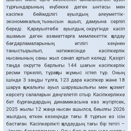
тұрғындарының еңбекке деген ынтасы мен
кәсіпке бейімділігі ауылдың әлеуметтік-
экономикалық тынысын ашып, дамуына серпіп
береді. Қарауылтөбе ауылдық округінде кәсіп
ашамын деген азаматтарға мемлекеттік қолдау
бағдарламаларының игілігі кеңінен
таныстырылып, нәтижесінде кәсіпкерлік
нысанының саны жыл санап артып келеді. Қазіргі
таңда округте барлығы 144 шағын кәсіпкерлік
ресми тіркеліп, тұрақты жұмыс істеп тұр. Оның
ішінде 3 заңды тұлға, 123 дара кәсіпкер және 18
шаруа қожалығы ауыл шаруашылығы мен қызмет
көрсету салаларын дөңгелетіп отыр. Кәсіпкерлікке
бет бұрғандардың динамикасына көз жүгіртсек,
2025 жылы 12 жаңа нысан ашылса, биылғы 2026
жылдың өткен кезеңінде тағы 8 тұрғын өз ісін
бастаған. Кәсіпкерлікті қолдаудың тағы бір тетігі –
«Іскер» бағдарламасы. Осы бағыт аясында жалпы