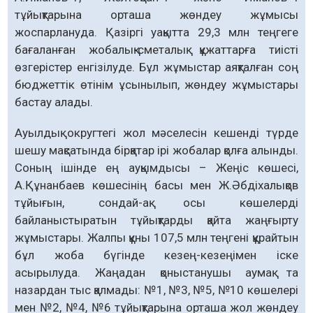
тұйықтарына орташа жөндеу жұмысы
жоспарлануда. Қазіргі уақытта 29,3 млн теңгеге
бағаланған жобалық-сметалық құжаттарға тиісті
өзгерістер енгізілуде. Бұл жұмыстар аяқталған соң
бюджеттік өтінім ұсынылып, жөндеу жұмыстары
бастау алады.
Ауылдық округтегі жол мәселесін кешенді түрде
шешу мақсатында бірқатар ірі жобалар қолға алынды.
Соның ішінде ең ауқымдысы – Жеңіс көшесі,
А.Құнанбаев көшесінің басы мен Ж.Әбдіхалықов
тұйығын, сондай-ақ осы көшелерді
байланыстыратын тұйықтарды қайта жаңғырту
жұмыстары. Жалпы құны 107,5 млн теңгені құрайтын
бұл жоба бүгінде кезең-кезеңімен іске
асырылуда. Жаңадан қоныстанушы аумақ та
назардан тыс қалмады: №1, №3, №5, №10 көшелері
мен №2, №4, №6 тұйықтарына орташа жол жөндеу