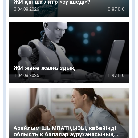
ЖИ қанша литр «су ішеді»?
04.08.2026
87
0
ЖИ және жалғыздық
04.08.2026
97
0
Арайлым ШЫМПАТҚЫЗЫ, көпбейінді
облыстық балалар ауруханасының