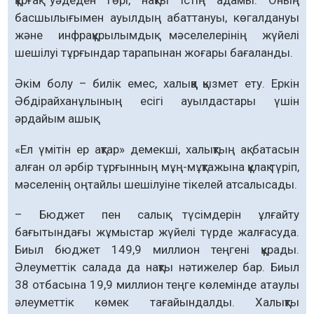
құрғақ уәдеден гөрі, нақты істің адамы. Оның
басшылығымен ауылдың абаттануы, көгалдануы
және инфрақұрылымдық мәселелерінің жүйелі
шешілуі тұрғындар тарапынан жоғары бағаланды.
Әкім болу – билік емес, халыққа қызмет ету. Еркін
Әбдірайханұлының есігі ауылдастары үшін
әрдайым ашық.
«Ел үмітін ер ақтар» демекші, халықтың ақ батасын
алған ол әрбір тұрғынның мұң-мұқтажына құлақ түріп,
мәселенің оңтайлы шешілуіне тікелей атсалысады.
– Бюджет пен салық түсімдерін ұлғайту
бағытындағы жұмыстар жүйелі түрде жалғасуда.
Биыл бюджет 149,9 миллион теңгені құрады.
Әлеуметтік салада да нақты нәтижелер бар. Биыл
38 отбасына 19,9 миллион теңге көлемінде атаулы
әлеуметтік көмек тағайындалды. Халықты