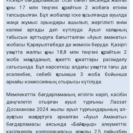
құны 17 млн теңгені құрайтын 2 жобаға өтінім
тапсырылған. Бұл жобалар іске қосылғанда ауылда
жаңа жұмыс орындары ашылып, жергілікті өнім
көлемі артады деп күтілуде. Ауыл халқының
табысын арттыруға бағытталған «Ауыл аманаты»
жобасы Қарауылтөбеде де жемісін беруде. Қазіргі
уақытта жалпы құны 18,8 млн теңгені құрайтын 2
жоба мақұлданып, қажетті құжаттары рәсімделу
сатысында. Бұл көрсеткіш алдағы уақытта тағы да
еселенбек, себебі қосымша 3 жоба бойынша
арнайы комиссияның отырысы күтілуде.
Мемлекеттік бағдарламаның игілігін көріп, кәсібін
дөңгелетіп отырған ауыл тұрғыны Лаззат
Досаханова 2024 жылы ауыл тұрғындарының әл-
ауқатын жақсартуға арналған «Ауыл Аманаты»
бағдарламасы аясында «Байқоңыр» әлеуметтік
кәсіпкерлік корпорациясы» арқылы 2,5 пайызбен