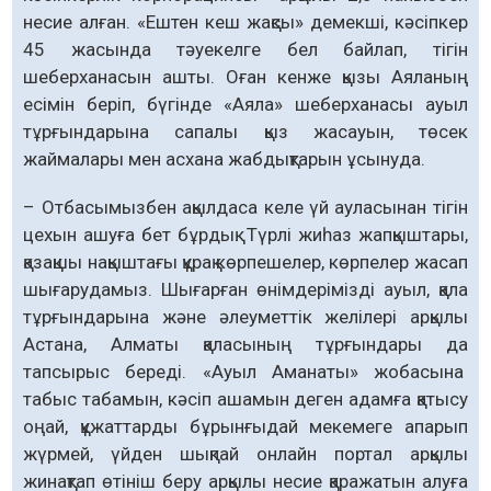
несие алған. «Ештен кеш жақсы» демекші, кәсіпкер
45 жасында тәуекелге бел байлап, тігін
шеберханасын ашты. Оған кенже қызы Аяланың
есімін беріп, бүгінде «Аяла» шеберханасы ауыл
тұрғындарына сапалы қыз жасауын, төсек
жаймалары мен асхана жабдықтарын ұсынуда.
– Отбасымызбен ақылдаса келе үй ауласынан тігін
цехын ашуға бет бұрдық. Түрлі жиһаз жапқыштары,
қазақшы нақыштағы құрақ көрпешелер, көрпелер жасап
шығарудамыз. Шығарған өнімдерімізді ауыл, қала
тұрғындарына және әлеуметтік желілері арқылы
Астана, Алматы қаласының тұрғындары да
тапсырыс береді. «Ауыл Аманаты» жобасына
табыс табамын, кәсіп ашамын деген адамға қатысу
оңай, құжаттарды бұрынғыдай мекемеге апарып
жүрмей, үйден шықпай онлайн портал арқылы
жинақтап өтініш беру арқылы несие қаражатын алуға