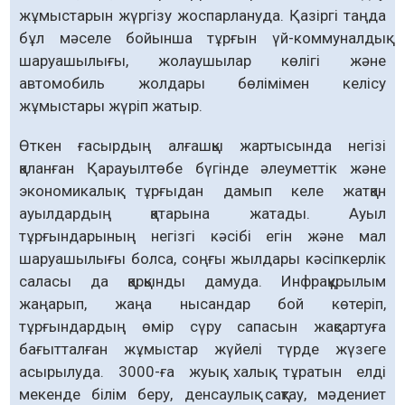
жұмыстарын жүргізу жоспарлануда. Қазіргі таңда
бұл мәселе бойынша тұрғын үй-коммуналдық
шаруашылығы, жолаушылар көлігі және
автомобиль жолдары бөлімімен келісу
жұмыстары жүріп жатыр.
Өткен ғасырдың ал­ғаш­қы жартысында негізі
қаланған Қарауылтөбе бүгінде әлеуметтік және
экономикалық тұрғыдан дамып келе жатқан
ауылдардың қатарына жатады. Ауыл
тұрғындарының негізгі кәсібі егін және мал
шаруашылығы болса, соңғы жылдары кәсіпкерлік
саласы да қарқынды дамуда. Инфрақұрылым
жаңарып, жаңа нысандар бой көтеріп,
тұрғындардың өмір сүру сапасын жақсартуға
бағытталған жұмыстар жүйелі түрде жүзеге
асырылуда. 3000-ға жуық халық тұратын елді
мекенде білім беру, денсаулық сақтау, мәдениет