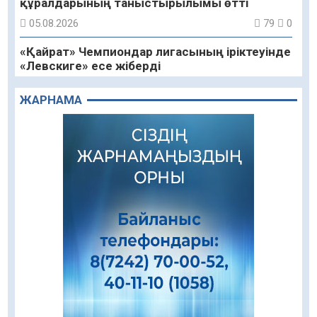
құралдарының таныстырылымы өтті
05.08.2026
79
0
«Қайрат» Чемпиондар лигасының іріктеуінде
«Левскиге» есе жіберді
05.08.2026
71
0
ЖАРНАМА
«Ұлттық нақыш – заманауи панно» атты
шеберлік сағаты өтті
05.08.2026
56
0
Цифрландыру саласын дамыту аясында
салынатын жаңа орталықтың жобасы
талқыланды
05.08.2026
88
0
Құқықтық статистика және арнайы есепке
алу жөніндегі комитеттің Қызылорда
облысы бойынша департаментінің басшысы
тағайындалды
04.08.2026
78
0