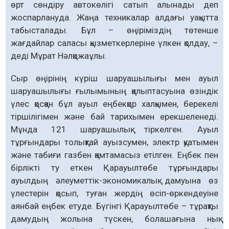
өрт сөндіру автокөлігі сатып алынады деп
жоспарлануда. Жаңа техникалар алдағы уақытта
табысталады. Бұл – өңіріміздің төтенше
жағдайлар саласы қызметкерлеріне үлкен қолдау, –
деді Мұрат Нәлқожаұлы.
Сыр өңірінің күріш шаруашылығы мен ауыл
шаруашылығы ғылымының қалыптасуына өзіндік
үлес қосқан бұл ауыл еңбекқор халқымен, берекелі
тіршілігімен және бай тарихымен ерекшеленеді.
Мұнда 121 шаруашылық тіркелген. Ауыл
тұрғындары толықтай ауызсумен, электр қуатымен
және табиғи газбен қамтамасыз етілген. Еңбек пен
бірлікті ту еткен Қарауылтөбе тұрғындары
ауылдың әлеуметтік-экономикалық дамуына өз
үлестерін қосып, туған жердің өсіп-өркендеуіне
аянбай еңбек етуде. Бүгінгі Қарауылтөбе – тұрақты
дамудың жолына түскен, болашағына нық