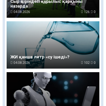
Сыр өңіріндегі құрылыс қарқыны
назарда
04.08.2026
126
0
ЖИ қанша литр «су ішеді»?
04.08.2026
102
0