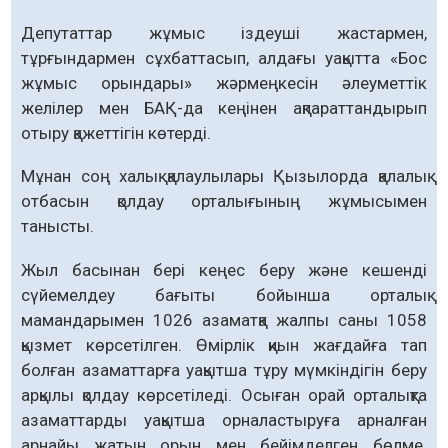
Депутаттар жұмыс іздеуші жастармен,
тұрғындармен сұхбат­тасып, алдағы уа­қытта «Бос
жұмыс орындары» жәр­мең­кесін әлеуметтік
желілер мен БАҚ-да кеңінен ақпарат­тандырып
отыру қажеттігін көтерді.
Мұнан соң халық қалаулылары Қызыл­орда қалалық
отбасын қолдау орталығының жұмысымен
танысты.
Жыл басынан бері кеңес беру және кешенді
сүйемелдеу бағыты бойынша орталық
мамандарымен 1026 азаматқа жалпы саны 1058
қызмет көрсетілген. Өмірлік қиын жағдайға тап
болған азаматтарға уақытша тұру мүмкіндігін беру
арқылы қолдау көрсетіледі. Осыған орай орталықта
азаматтарды уақытша орналастыруға арналған
арнайы жатын орын мен бейімделген бөлме