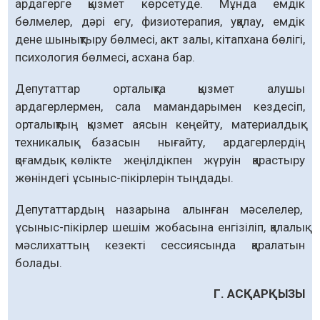
ардагерге қызмет көрсетуде. Мұнда емдік
бөлмелер, дәрі егу, физиотерапия, уқалау, емдік
дене шы­нықтыру бөлмесі, акт залы, кітапхана бөлігі,
психология бөлмесі, асхана бар.
Депутаттар орталықта қызмет алушы
ардагерлермен, сала маман­дарымен кез­десіп,
орталықтың қызмет аясын кеңейту, материалдық-
техникалық базасын ны­ғайту, ардагерлердің
қоғамдық көлікте жеңілдікпен жүруін қарастыру
жөнін­дегі ұсыныс-пікірлерін тыңдады.
Депутаттардың назарына алын­ған мәсе­лелер,
ұсыныс-пікірлер шешім жоба­сына енгізіліп, қалалық
мәсли­хаттың кезекті сессиясында қаралатын
болады.
Г. АСҚАРҚЫЗЫ