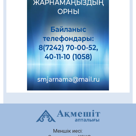
Қызылордада «Саналы ұрпақ – жарқын
болашақ» атты кеңейтілген мәжіліс өтті
06.08.2026
43
0
Open Air: Қызылорда облысы полиция
департаменті 20 мыңнан астам көрерменнің
қауіпсіздігін қамтамасыз етті
06.08.2026
30
0
Қазақстан Орталық Азиядағы көшуге ең
қолайлы ел атанды
06.08.2026
27
0
Жаңақорған ауданында құс фабрикасы
ашылды
06.08.2026
28
0
Өрт қауіпсіздігі талаптарын сақтау – әр
азаматтың міндеті
Меншік иесі:
05.08.2026
99
0