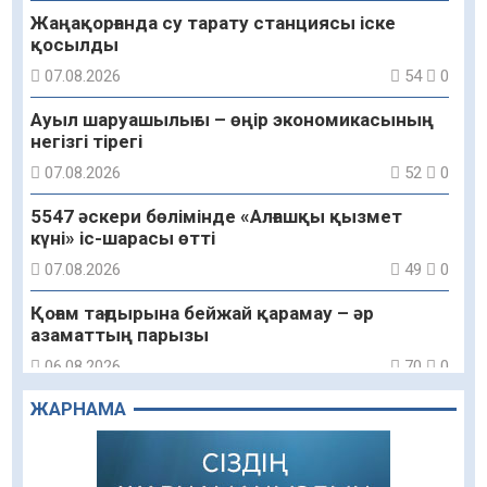
Жаңақорғанда су тарату станциясы іске
қосылды
07.08.2026
54
0
Ауыл шаруашылығы – өңір экономикасының
негізгі тірегі
07.08.2026
52
0
5547 әскери бөлімінде «Алғашқы қызмет
күні» іс-шарасы өтті
07.08.2026
49
0
Қоғам тағдырына бейжай қарамау – әр
азаматтың парызы
06.08.2026
70
0
ЖАРНАМА
Құрылтай сайлауы – азаматтық ұстанымды
танытатын маңызды қадам
06.08.2026
71
0