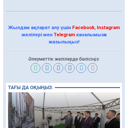
Жылдам ақпарат алу үшін
Facebook
,
Instagram
желілері мен
Telegram
каналымызға
жазылыңыз!
Әлеуметтік желілерде бөлісіңіз:
ТАҒЫ ДА ОҚЫҢЫЗ: