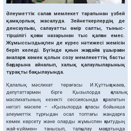
Әлеуметтік салаға мемлекет тарапынан үзбей
қамқорлық жасалуда. Зейнеткерлердің де
денсаулығы, салауатты өмір салты, тыныс-
тіршілігі қоғам назарынан тыс қалған емес.
Жұмыссыздықпен де күрес нәтижесі жемісін
беріп келеді. Бүгінде қиын жағдайға ұшыраған
аналарға көмек қолын созу мемлекеттің басты
бағдарына айналып, халық қалаулыларының
тұрақты бақы­лауында.
Қалалық мәслихат төрағасы И.Құтты­қожаев,
депутаттармен бірге Қызылорда қалалық
мәслихатының кезекті сессиясында қаралатын
негізгі мәселе – «Қызылорда қаласы бойынша
әлеуметтік тұрғыдан осал топтағы жандарға
көмек көрсету және оларды жұмыспен қамтудың
жай-күйімен» танысып, талқылау мақсатында