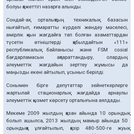
болуы қажеттігі назарға алынды.
Сондай-ақ орталықтың техникалық базасын
нығайтып, ғимаратты күрделі жөндеу мәселесі,
өмірлік қиын жағдайға тап болған азаматтардан
түсетін өтініштерді қабылдайтын «111»
республикалық бай­ланысы және FSM cosial
бағдарламасын ақпараттандыру, олардың
әлеуметтік жағ­дайын зерттеу жұмысы да
маңызды екені айтылып, ұсыныс берілді.
Сонымен бірге депутаттар зейнет­кер­лерге
жартылай стационарлық жағ­дайда арнаулы
әлеуметтік қызмет көрсету орталығына аялдады.
Мекеме 2009 жылдың қазан айында 10 орындық
болып ашылса, 2013 жылдың мамыр айында 50
орындыққа ұлғайтылып, қазір 480-500-ге жуық