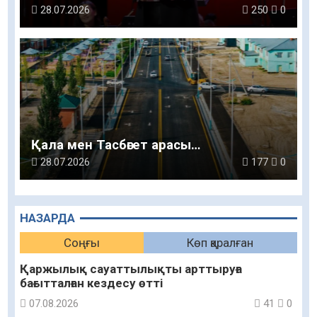
28.07.2026
250
0
Қала мен Тасбөгет арасы…
28.07.2026
177
0
НАЗАРДА
Соңғы
Көп қаралған
Қаржылық сауаттылықты арттыруға
бағытталған кездесу өтті
07.08.2026
41
0