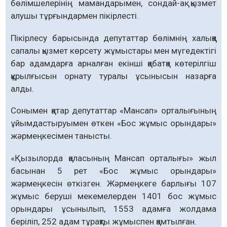
бөлімшелерінің маман­дарымен, сондай-ақ қызмет
алушы тұрғындармен пікірлесті.
Пікірлесу барысында депутаттар бө­лім­нің халыққа
сапалы қызмет көрсету жұмыстары мен мүгедектігі
бар адамдарға арналған екінші қабатқа көтерілгіш
құрыл­ғысын орнату туралы ұсынысын назарға
алды.
Сонымен қатар депутаттар «Мансап» орталығының
ұйымдас­тыруымен өткен «Бос жұмыс орын­дары»
жәрмеңкесімен танысты.
«Қызылорда қаласының Мансап ор­талығы» жыл
басынан 5 рет «Бос жұмыс орындары»
жәрмеңкесін өткізген. Жәр­меңкеге барлығы 107
жұмыс беруші мекемелерден 1401 бос жұмыс
орындары ұсынылып, 1553 адамға жолдама
беріліп, 252 адам тұрақты жұмыспен қамтылған.