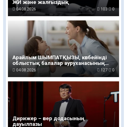
ЖИ және жалғыздық
04.08.2026
103
0
Арайлым ШЫМПАТҚЫЗЫ, көпбейінді
облыстық балалар ауруханасының
логопед маманы: Баланың сөйлеуі мен
04.08.2026
127
0
дамуы үйдегі қарапайым қарым-
қатынастан басталады
Дирижер – өнер додасының
дауылпазы