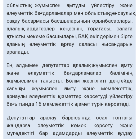
облыстық жұмыспен қамтуды үйлестіру және
әлеуметтік бағдарламалар мен облыстық денсау­лық
сақтау басқармасы басшы­ларының орынбасарлары,
қалалық ардагерлер кеңесінің төрағасы, салаға
қатысты мекеме басшылары, БАҚ өкілдерімен бірге
қаланың әлеуметтік қорғау саласы нысандарын
аралады.
Ең алдымен депутаттар қалалық жұ­мыспен қамту
және әлеуметтік бағдар­ламалар бөлімінің
жұмысымен танысты. Бөлім жергілікті деңгейде
халықты жұмыс­пен қамту және мемлекеттік,
арнаулы әлеуметтік қызметтер көрсетуді үйлестіру
бағытында 16 мемлекеттік қызмет түрін көрсетеді.
Депутаттар аралау барысында осал топтағы
жандарға әлеуметтік көмек көр­сету және
мүгедектігі бар адамдарды әлеуметтік қолдау