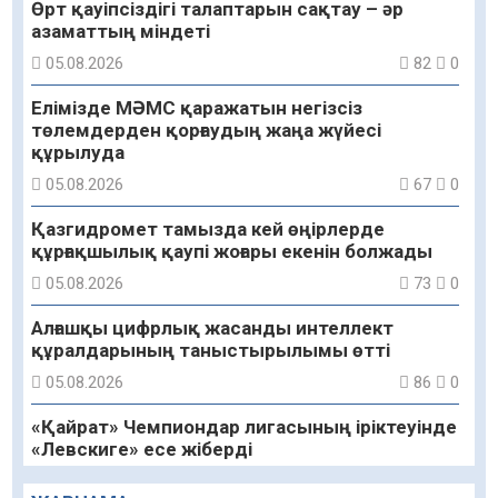
Өрт қауіпсіздігі талаптарын сақтау – әр
азаматтың міндеті
05.08.2026
82
0
Елімізде МӘМС қаражатын негізсіз
төлемдерден қорғаудың жаңа жүйесі
құрылуда
05.08.2026
67
0
Қазгидромет тамызда кей өңірлерде
құрғақшылық қаупі жоғары екенін болжады
05.08.2026
73
0
Алғашқы цифрлық жасанды интеллект
құралдарының таныстырылымы өтті
05.08.2026
86
0
«Қайрат» Чемпиондар лигасының іріктеуінде
«Левскиге» есе жіберді
05.08.2026
72
0