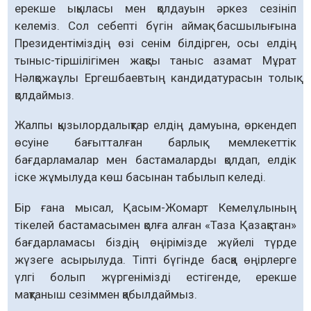
ерекше ықыласы мен қолдауын әркез сезініп
келеміз. Сол себепті бүгін аймақ бас­шылығына
Прези­дентіміздің өзі сенім білдірген, осы елдің
тыныс-тіршілігі­­мен жақсы таныс азамат Мұрат
Нәлқожаұлы Ергешбаевтың кандидатурасын толық
қолдаймыз.
Жалпы қызылордалықтар елдің дамуы­на, өркендеп
өсуіне бағытталған барлық мемлекеттік
бағдарламалар мен бастамаларды қолдап, елдік
іске жұ­мылуда көш басынан табылып келеді.
Бір ғана мысал, Қасым-Жомарт Кемелұлының
тікелей бастамасымен қолға алған «Таза Қазақстан»
бағдарламасы біздің өңірімізде жүйелі түрде
жүзеге асырылуда. Тіпті бүгінде басқа өңірлерге
үлгі болып жүргенімізді естігенде, ерекше
мақтаныш сезіммен қабылдаймыз.