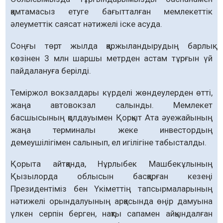
қамтамасыз етуге бағытталған мемлекеттік
әлеуметтік саясат нәтижелі іске асуда.
Соңғы төрт жылда қаржыланды­рудың барлық
көзінен 3 млн шаршы метрден астам тұрғын үй
пайдалануға берілді.
Теміржол вокзалдары күрделі жөн­деулерден өтті,
жаңа автовокзал са­лын­ды. Мемлекет
басшысының қол­дауымен Қорқыт Ата әуежайының
жаңа терминалы жеке инвестордың
демеушілігімен салы­нып, ел игілігіне табысталды.
Қорыта айтқанда, Нұрлыбек Машбекұлы­ның
Қызылорда облысын басқарған кезеңі
Президентіміз бен Үкімет­тің тапсырмаларының
нәтижелі орындалуының арқасында өңір дамуына
үлкен серпін берген, нақты сапамен айқындалған