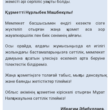
жемісті әрі серпіліс уақыты болды.
Құрметті Нұрлыбек Машбекұлы!
Мемлекет басшысымен ендігі кезекте сізге
жүктеліп отырған жаңа қызмет аса зор
жауапкершілік пен биік сенімнің айғағы.
Осы орайда, алдағы жұмысыңызда ел игілігі
жолындағы бастамаларыңызға сәттілік, мемлекет
дамуына қосатын үлесіңіз еселеніп арта беруіне
тілектестік білдіреміз.
Жаңа қызметіңізге толағай табыс, мықты денсаулық
және баянды жетіс­тіктер тілейміз!
Облыс әкімінің қызметіне кіріскелі отырған Мұрат
Нәлқожаұлына сәттілік тілейміз!
Ибрагим Әбибуллаев,