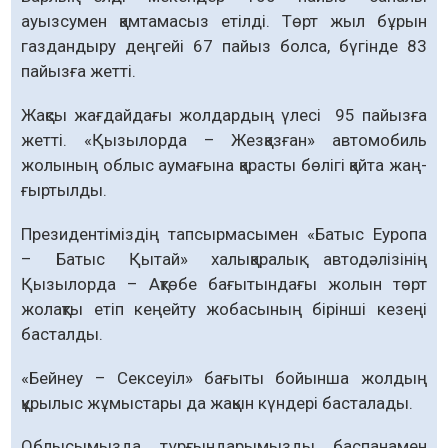
ауызсумен қамтамасыз етілді. Төрт жыл бұрын
газдандыру деңгейі 67 пайыз болса, бүгінде 83
пайызға жетті.
Жақсы жағдайдағы жолдардың үле­сі 95 пайызға
жетті. «Қызылорда – Жез­қаз­­ған» автомобиль
жолының об­лыс аума­ғына қарасты бөлігі қайта жаң­
ғыртылды.
Президентіміздің тапсырмасымен «Ба­­тыс Еуропа
– Батыс Қытай» халық­аралық автодәлізінің
Қызылорда – Ақтөбе бағы­тындағы жолын төрт
жолақты етіп кеңейту жобасының бірінші кезеңі
басталды.
«Бейнеу – Сексеуіл» бағыты бойынша жолдың
құрылыс жұмыстары да жақын күндері басталады.
Облысымызда тұрғындарымызды бас­панамен