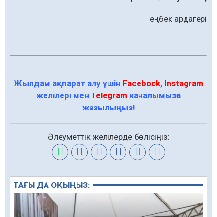
еңбек ардагері
Жылдам ақпарат алу үшін
Facebook
,
Instagram
желілері мен
Telegram
каналымызға
жазылыңыз!
Әлеуметтік желілерде бөлісіңіз:
ТАҒЫ ДА ОҚЫҢЫЗ: