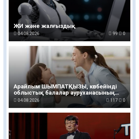
ЖИ және жалғыздық
04.08.2026
99
0
Арайлым ШЫМПАТҚЫЗЫ, көпбейінді
облыстық балалар ауруханасының
логопед маманы: Баланың сөйлеуі мен
04.08.2026
117
0
дамуы үйдегі қарапайым қарым-
қатынастан басталады