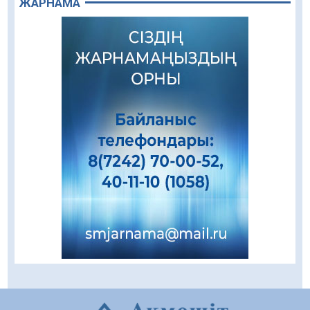
ЖАРНАМА
«Ұлттық нақыш – заманауи панно» атты
шеберлік сағаты өтті
05.08.2026
58
0
Цифрландыру саласын дамыту аясында
салынатын жаңа орталықтың жобасы
талқыланды
05.08.2026
91
0
Құқықтық статистика және арнайы есепке
алу жөніндегі комитеттің Қызылорда
облысы бойынша департаментінің басшысы
тағайындалды
04.08.2026
80
0
Қазақстандықтардың 72,3%-ы жаңа
Құрылтай үшін дауыс беруге дайын
04.08.2026
66
0
Мектептен – Ұлттық ұлан сапына