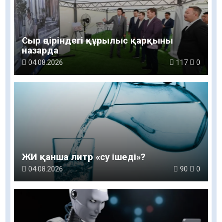
Сыр өңіріндегі құрылыс қарқыны
назарда
04.08.2026
117
0
ЖИ қанша литр «су ішеді»?
04.08.2026
90
0