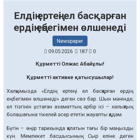
Елдің ертеңі ел басқарған
ердің еңбегімен өлшенеді
Newspaper
09.05.2026
187
0
Құрметті Олжас Абайұлы!
Құрметті активке қатысушылар!
Халқымызда «Елдің ертеңі ел бас­қарған ердің
еңбегімен өлшенеді» деген сөз бар. Шын мәнінде,
ел тізгінін ұстаған азаматтың әрбір ісі – халықтың
бола­шағына тікелей әсер ететін жауапты қадам.
Бүгін – өңір тарихында қалатын тағы бір маңызды
күн. Мемлекет бас­шысының Сыр еліне деген