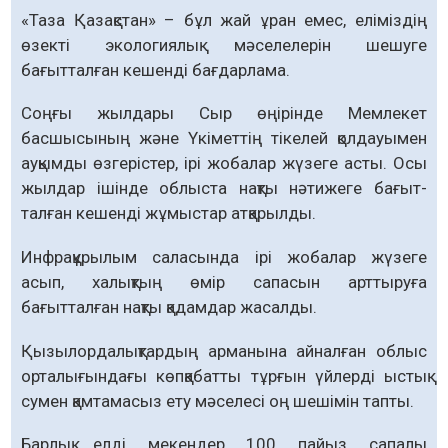
«Таза Қазақстан» – бұл жай ұран емес, еліміздің
өзекті экологиялық мә­селелерін шешуге
бағытталған кешенді бағдарлама.
Соңғы жылдары Сыр өңірінде Мемлекет
басшысының және Үкіметтің тікелей қолдауымен
ауқымды өзгерістер, ірі жобалар жүзеге асты. Осы
жылдар ішінде облыста нақты нәтижеге бағыт­
талған кешенді жұмыстар атқарылды.
Инфрақұрылым саласында ірі жоба­лар жүзеге
асып, халықтың өмір сапасын арттыруға
бағытталған нақты қадамдар жасалды.
Қызылордалықтардың арманына ай­нал­ған облыс
орталығындағы көпқабатты тұрғын үйлерді ыстық
сумен қамтамасыз ету мәселесі оң шешімін тапты.
Барлық елді мекендер 100 пайыз сапалы