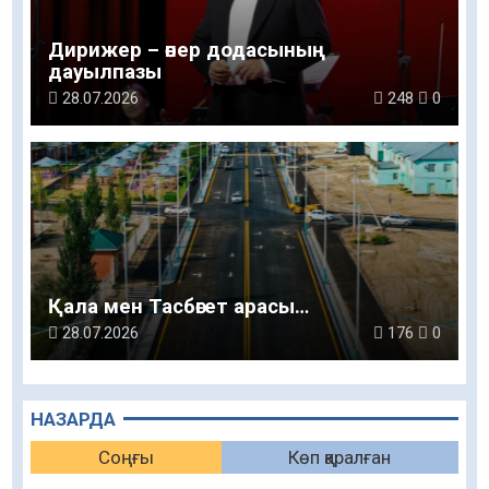
Дирижер – өнер додасының
дауылпазы
28.07.2026
248
0
Қала мен Тасбөгет арасы…
28.07.2026
176
0
НАЗАРДА
Соңғы
Көп қаралған